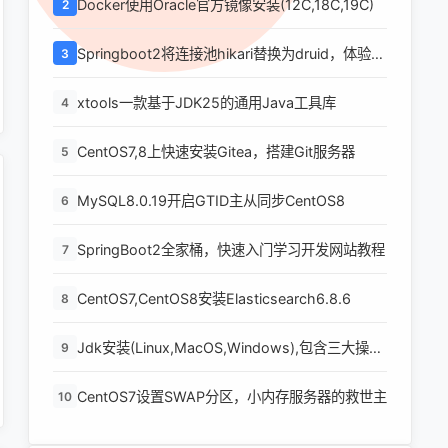
Docker使用Oracle官方镜像安装(12C,18C,19C)
2
Springboot2将连接池hikari替换为druid，体验最
3
强大的数据库连接池
xtools一款基于JDK25的通用Java工具库
4
CentOS7,8上快速安装Gitea，搭建Git服务器
5
MySQL8.0.19开启GTID主从同步CentOS8
6
SpringBoot2全家桶，快速入门学习开发网站教程
7
CentOS7,CentOS8安装Elasticsearch6.8.6
8
Jdk安装(Linux,MacOS,Windows),包含三大操作
9
系统的最全安装
CentOS7设置SWAP分区，小内存服务器的救世主
10