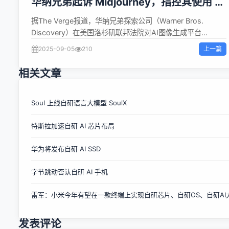
华纳兄弟起诉 Midjourney，指控其使用 AI
生成大量版权角色图像
据The Verge报道，华纳兄弟探索公司（Warner Bros.
Discovery）在美国洛杉矶联邦法院对AI图像生成平台
Midjourney提起诉讼，指控其未经授权使用华纳旗下的大量受
上一篇
2025-09-05
210
版权保护角色，包括蝙蝠侠、超人、神奇女侠、兔八哥、史酷
比等，通过AI工具生成相关图像及视频，用于训练AI模型并向
相关文章
订阅用户提供服务。 在诉讼文件中，华纳兄弟列举了多组侵权
案例：当用户输入“经典漫画超级英雄战斗”等提示词时，
Midjourney工具会生成含超人、蝙蝠侠、闪电侠的图像；甚至
Soul 上线自研语言大模型 SoulX
在未明确指定角色的情况下，仍会产出神奇女侠、飞天小女警
特斯拉加速自研 AI 芯片布局
等形象。 华纳兄弟认为，Midjourney明知其行为构成“大规模
盗版和版权侵权”，却故意利用这些知识产权吸引订阅用户并
华为将发布自研 AI SSD
获利，称其侵权行为“主观恶意明显”。 这并非Midjourney首次
面临版权诉讼，此前迪士尼和环球影业已就类似问题提起诉
字节跳动否认自研 AI 手机
讼，称其AI工具如同“虚拟自动贩卖机”，不断产出侵权内容。
华纳兄弟要求法院判决Midjourney赔偿损失，并禁止其继续复
雷军：小米今年有望在一款终端上实现自研芯片、自研OS、自研AI大
制、展示或分发版权内容，同时强制其为AI工具添加版权保护
措施。Midjourney暂未对置评请求作出回应。...
发表评论