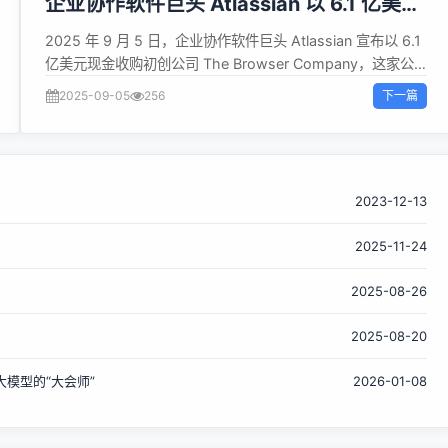
企业协作软件巨头 Atlassian 以 6.1 亿美元
收购 Arc 浏览器开发商
2025 年 9 月 5 日，企业协作软件巨头 Atlassian 宣布以 6.1
亿美元现金收购初创公司 The Browser Company，这家公
司正是知名浏览器 Arc 与 Dia 的开发商。 双方今日公布了这
下一篇
2025-09-05
256
项交易。此次收购对 The Browser Company 的估值为 6.1
亿美元，比该公司去年完成 5000 万美元融资后的估值高出约
6000 万美元。Atlassian 预计将在 12 月前完成交易。被收购
后，The Browser Company将继续独立运营，重点推进 Dia
的产品迭代。 The Browser Company 成立于 2019 年，并
2023-12-13
在三年后推出了首款浏览器 Arc。该浏览器内置广告拦截器和
2025-11-24
多任务处理功能，可在同一窗口中并排显示两个标签页。个性
化工具允许用户无需编写代码即可更改网页设计。 5 月份，
2025-08-26
The Browser Company 暂停了 Arc 的开发，将精力重新聚
焦于 Dia。Atlassian 计划在完成收购后将 Arc 的一些功能移
2025-08-20
植到 Dia 中，同时还将添加新的网络安全和合规功能，使后者
更适合商业用户。 作为协作与生产力...
模型的“大会师”
2026-01-08