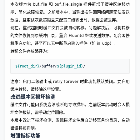
本次版本为 buf_file 和 buf_file_single 插件新增了缓冲区转移功
能，简化故障恢复。之前版本中，当输出插件因网络问题无法发送
数据，且重试次数超限且未配置二级输出时，数据会被丢弃。
现在，重试超限时缓冲文件会被自动转移。问题解决后，可将转移
的文件恢复到原缓冲目录，重启 Fluentd 继续发送数据。配合零停
机重启功能，甚至可以无中断重启输入插件（如 in_udp）。
转移文件存放路径为：
${root_dir}
/buffer/
${plugin_id}
/
注意：启用二级输出或 retry_forever 时此功能默认关闭。要启用
缓冲转移，请移除这些设置。
改进缓冲区损坏检测
缓冲文件可能因系统崩溃或断电导致损坏。之前版本启动时会因损
坏文件报错，需手动定位删除。
本版本改进了损坏检测，发现损坏文件后自动移至备份目录，启动
错误将被抑制。
增强指标功能