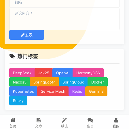
发表
热门标签
DeepSeek
Jdk25
OpenAi
HarmonyOS6
Nacos3
SpringBoot4
SpringCloud
Docker
Kubernetes
Service Mesh
Redis
Gemini3
Rocky
首页
文章
精选
留言
我的