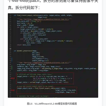
个448*448的patch，拆分的原则是尽量保持图像不失
真。拆分代码如下：
图13：VLLM中InternVL2-8B模型拆图代码截图