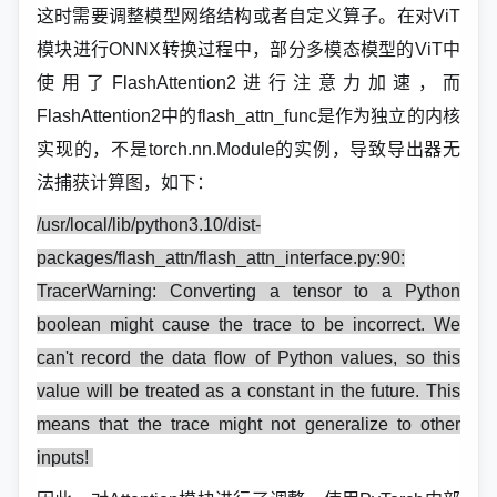
这时需要调整模型网络结构或者自定义算子。在对ViT
模块进行ONNX转换过程中，部分多模态模型的ViT中
使用了FlashAttention2进行注意力加速，而
FlashAttention2中的flash_attn_func是作为独立的内核
实现的，不是torch.nn.Module的实例，导致导出器无
法捕获计算图，如下：
/usr/local/lib/python3.10/dist-
packages/flash_attn/flash_attn_interface.py:90:
TracerWarning: Converting a tensor to a Python
boolean might cause the trace to be incorrect. We
can't record the data flow of Python values, so this
value will be treated as a constant in the future. This
means that the trace might not generalize to other
inputs!