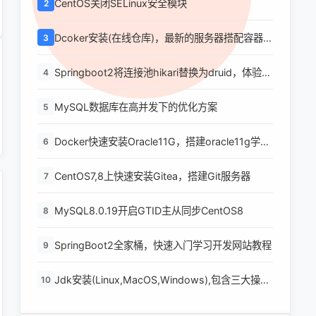
CentOS关闭SELinux安全模块
2
Dcoker安装(在线仓库)，最新的服务器搭配容器使
3
用
Springboot2将连接池hikari替换为druid，体验最
4
强大的数据库连接池
MySQL数据库在高并发下的优化方案
5
Docker快速安装Oracle11G，搭建oracle11g学习
6
环境
CentOS7,8上快速安装Gitea，搭建Git服务器
7
MySQL8.0.19开启GTID主从同步CentOS8
8
SpringBoot2全家桶，快速入门学习开发网站教程
9
Jdk安装(Linux,MacOS,Windows),包含三大操作
10
系统的最全安装