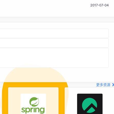
人与AI的交互。 具体视频请前往“得物技术”微信公众号观看。
2017-07-04
三、以「交付为中心」的多智能体Agent 我们发送一个任务，
AI自动分析任务、调用可用的工具、分析结果、过滤数据并自
动处理异常，最终呈现解决...
更多资源