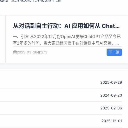
从对话到自主行动：AI 应用如何从 Chat
进化为 Agent？开源项目源码深度揭秘
一、引言 从2022年12月份OpenAI发布ChatGPT产品至今已
有2年多的时间，当大家已经习惯于在对话框中与AI交互，习
惯于通过各种Prompt技巧让AI更好的理解并回答我们的问
下一篇
2025-03-28
273
题，似乎默认这就是一种比较好与AI的交互方式了。 然而，这
就是我们期盼的与AI交互的形式嘛？这是一种高效的方式嘛？
显然，这是不够的。 我们期望的是：告诉AI我们想要的目标或
者任务，AI能够理解深度理解并分析我们的意图、自动的进行
任务的拆解、自动的寻找可以使用的工具、自动的进行结果数
2025-09-29
据的汇总过滤、自动的呈现符合任务的展示形式。同时在任务
2024-09-20
处理过程中，可以自己完成异常的检测和修改。就如同一位优
秀的同学，我们告诉他任务的目标，他可以自己寻找飞书文
2025-02-06
档、搜索网络知识、使用内部系统、自己编码验证方案可行
性，并最终给一份好的解决方案。 二、以「对话为中心」的
2025-12-01
ChatBot 我们发送一条指令，AI被动的响应指令。即完成一轮