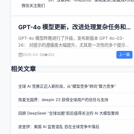
微信关注我们
GPT-4o 模型更新，改进处理复杂任务和编
码能力
GPT-4o 模型昨晚进行了升级，发布新版本 GPT 4o-03-
26： 对提示的遵循度大幅提升，尤其是一次性的多个提示内
容 改进了处理复杂任务和编码能力 减少了过多的表情符号输
上一篇
2025-03-28
253
出问题 提高了直觉和创造能力 在竞技场排名中跃升至第2，超
过了其最新模型 GPT-4.5 最新的 GPT 4o-03-26 API 也已
相关文章
经更新提供，代号为“chatgpt-4o-latest”。
全球 AI 竞赛正迈入新阶段，从“模型竞争”转向“算力竞争”
热爱无国界：deepin 23 获得全球用户的信任与支持
回顾 DeepSeek “全球出圈”前后值得关注的 AI 大模型要闻
皮查伊：美国 AI 监管混乱 恐在全球竞争中落后