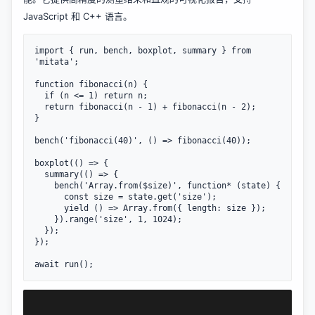
JavaScript 和 C++ 语言。
import { run, bench, boxplot, summary } from 
'mitata';

function fibonacci(n) {

  if (n <= 1) return n;

  return fibonacci(n - 1) + fibonacci(n - 2);

}

bench('fibonacci(40)', () => fibonacci(40));

boxplot(() => {

  summary(() => {

    bench('Array.from($size)', function* (state) {

      const size = state.get('size');

      yield () => Array.from({ length: size });

    }).range('size', 1, 1024);

  });

});
