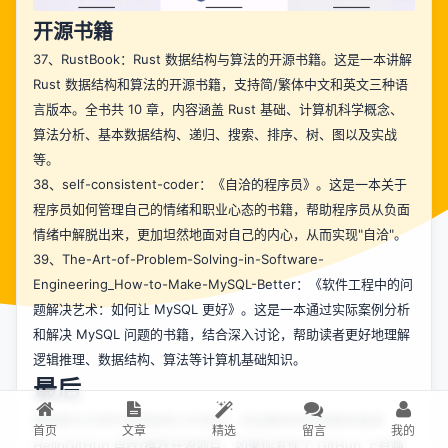
开源书籍
37、
RustBook
：Rust 数据结构与算法的开源书籍。这是一本讲解
Rust 数据结构和算法的开源书籍，支持简/繁体中文和英文三种语
言版本。全书共 10 章，内容涵盖 Rust 基础、计算机科学概念、
算法分析、基本数据结构、递归、搜索、排序、树、图以及实战
等。
38、
self-consistent-coder
：《自洽的程序员》。这是一本关于
程序员如何管理自己的情绪和职业心态的书籍，帮助程序员从负面
情绪中解脱出来，更加坦然地面对自己的内心，从而实现"自洽"。
39、
The-Art-of-Problem-Solving-in-Software-
Engineering_How-to-Make-MySQL-Better
：《软件工程中的问
题解决艺术：如何让 MySQL 更好》。这是一本通过实际案例分析
和解决 MySQL 问题的书籍，结合深入讨论，帮助读者更好地理解
逻辑推理、数据结构、算法等计算机基础知识。
最后
感谢参与分享开源项目的小伙伴们，欢迎更多的开源爱好者来
首页
文章
精选
留言
我的
HelloGitHub 自荐/推荐开源项目。如果你发现了 GitHub 上有趣