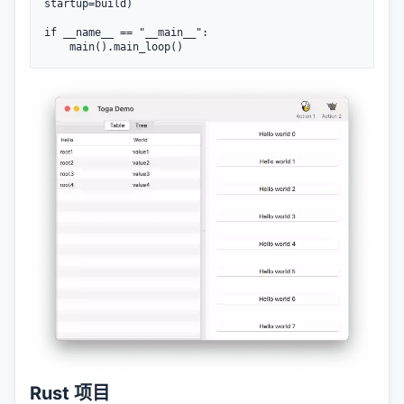
startup=build)

if __name__ == "__main__":

Rust 项目