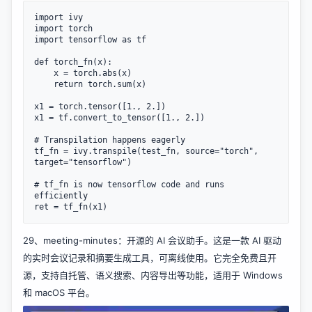
import ivy

import torch

import tensorflow as tf

def torch_fn(x):

    x = torch.abs(x)

    return torch.sum(x)

x1 = torch.tensor([1., 2.])

x1 = tf.convert_to_tensor([1., 2.])

# Transpilation happens eagerly

tf_fn = ivy.transpile(test_fn, source="torch", 
target="tensorflow")

# tf_fn is now tensorflow code and runs 
efficiently

29、
meeting-minutes
：开源的 AI 会议助手。这是一款 AI 驱动
的实时会议记录和摘要生成工具，可离线使用。它完全免费且开
源，支持自托管、语义搜索、内容导出等功能，适用于 Windows
和 macOS 平台。