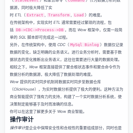
StateEvent
Command
据源，同时极大降低了实
时
ETL
（
,
,
）的难度。
Extract
Transform
Load
在传统架构中，实现实时
ETL
通常需要经过繁琐的流程，包
括
，而在
Wow
框架中，仅需一段简
DB->CDC->Process->DB
单的
SQL
脚本即可完成这一过程。
另外，在传统架构中，使用
CDC
（
）数据仅记录
MySql Binlog
数据的变化，缺乏明确的业务语义。进行业务分析时，需要基于数
据状态的变化推断出业务语义，这往往需要进行大量的数据处理。
相较之下，
Wow
框架直接提供了聚合根状态事件和聚合命令作为
数据分析的数据源，极大降低了数据处理的难度。
Wow
提供的实时同步机制将数据实时同步至数据仓库
（
ClickHouse
），为实时数据分析提供了极大的便利。这种方法为
商业智能提供了强有力的支持，构建了一个实时数据分析系统，使
决策制定能够基于及时而准确的信息。
你可以在这里了解更多关于
Wow 商业智能
。
操作审计
操作审计
是企业中保障安全性和合规性的重要组成部分，同时也是