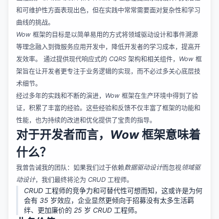
和可维护性方面表现出色，但在实践中常常需要面对复杂性和学习
曲线的挑战。
Wow
框架的目标是以简单易用的方式将领域驱动设计和事件溯源
等理念融入到微服务应用开发中，降低开发者的学习成本，提高开
发效率。 通过提供现代响应式的
CQRS
架构和相关组件，
Wow
框
架旨在让开发者更专注于业务逻辑的实现，而不必过多关心底层技
术细节。
经过多年的实践和不断的演进，
Wow
框架在生产环境中得到了验
证，积累了丰富的经验。这些经验和反馈不仅丰富了框架的功能和
性能，也为持续的改进和优化提供了宝贵的指导。
对于开发者而言，
Wow
框架意味着
什么？
我曾告诫我的团队：如果我们过于依赖
数据驱动设计
而忽视
领域驱
动设计
，我们最终将沦为
CRUD
工程师。
CRUD
工程师的竞争力和可替代性可想而知，这或许是为何
会有
35
岁效应，企业显然更倾向于招募没有太多生活羁
绊、更加廉价的
25
岁
CRUD
工程师。