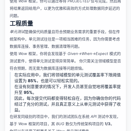
使用
Wow
框架，你可以通过等待
PROJECTED
信号完成，然后再
将结果返回给用户，以更为优雅和高效的方式处理数据同步延迟的
问题。
工程质量
单元测试
是确保代码质量且符合预期业务需求的重要手段，但在传
统架构中，单元测试往往是一项相当困难的任务，因为你需要考虑
数据库连接、事务管理、数据清理等问题。
使用
Wow
框架，你将会发现基于
Given->When->Expect
模式的
测试套件，使得单元测试变得异常简单。 你只需关注领域模型是否
符合预期，而无需为数据库连接等问题烦恼。
在实际应用中，我们将领域模型的单元测试覆盖率下限阈值
设置为
85%
，也是可以轻松实现的。
在没有刻意要求的情况下，开发人员甚至自觉地将覆盖率提
升至
95%
。
因此，每次提交代码都变得轻松自在，因为你确信你的代码
经过了充分的测试，并且真正意义上从单元测试中获得了收
益。
在研发同级别的项目中，我们的测试团队在系统
API
测试中发现，
基于 Wow 框架的项目，其
BUG
数仅为传统架构项目的
1/3
。
你可以在这里了解更多关于
Wow 单元测试套件
。