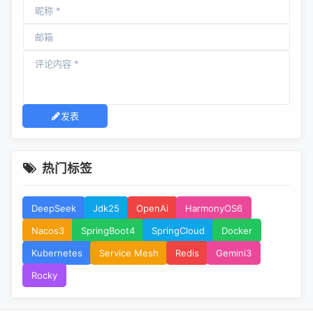
发表
热门标签
DeepSeek
Jdk25
OpenAi
HarmonyOS6
Nacos3
SpringBoot4
SpringCloud
Docker
Kubernetes
Service Mesh
Redis
Gemini3
Rocky