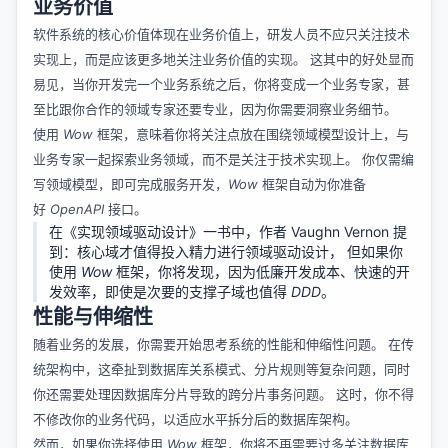
业务价值
软件系统的核心价值体现在业务价值上，研发人员不应只关注技术
实现上，而是应该更多地关注业务价值的实现。 这其中的好处显而
易见，当你开发完一个业务系统之后，你将变成一个业务专家，甚
至比跟你合作的领域专家还要专业，因为你需要洞察业务细节。
使用
Wow
框架，意味着你将关注点放在围绕领域模型设计上，与
业务专家一起探索业务领域，而不是关注于技术实现上。 你仅需编
写领域模型，即可完成服务开发，
Wow
框架自动为你准备
好
OpenAPI
接口。
在《实现领域驱动设计》一书中，作者 Vaughn Vernon 提
到：核心域才值得投入精力进行领域驱动设计， 但如果你
使用
Wow
框架，你将发现，因为低廉开发成本、快速的开
发效率，即使是次要的支撑子域也值得
DDD
。
性能与伸缩性
随着业务的发展，你需要开始思考系统的性能和伸缩性问题。 在传
统架构中，这牵扯到数据库关系模式、分片规则等复杂问题，同时
你还需要处理因数据库分片导致的跨分片事务问题。 这时，你不得
不修改你的业务代码，以适应水平拆分后的数据库架构。
然而，如果你选择使用
Wow
框架，你将不再需要过多关注数据库