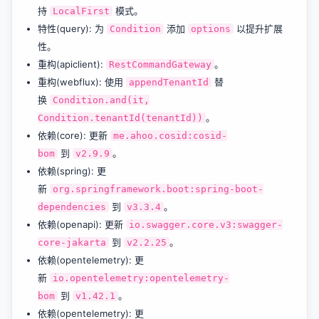
持
模式。
LocalFirst
特性(query): 为
添加
以提升扩展
Condition
options
性。
重构(apiclient):
。
RestCommandGateway
重构(webflux): 使用
替
appendTenantId
换
Condition.and(it,
。
Condition.tenantId(tenantId))
依赖(core): 更新
me.ahoo.cosid:cosid-
到
。
bom
v2.9.9
依赖(spring): 更
新
org.springframework.boot:spring-boot-
到
。
dependencies
v3.3.4
依赖(openapi): 更新
io.swagger.core.v3:swagger-
到
。
core-jakarta
v2.2.25
依赖(opentelemetry): 更
新
io.opentelemetry:opentelemetry-
到
。
bom
v1.42.1
依赖(opentelemetry): 更