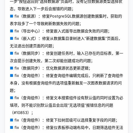
一步”按钮返回到“选择数据源”页面时，没有记住数据源类型选择状
态，导致进入下一步后会报错的问题；
■
fix（数据源）：修复PostgreSQL数据源创建数据集时，获取的
表字段多了一个导致刷新数据失败的问题；
■
fix（导出中心）：修复嵌入式版导出数据会失败的问题；
■
fix（嵌入式）：修复从数据集目录树进入“新建数据集”页面后，
无法退出创建页面的问题；
■
fix（数据同步）：修复创建任务时，输入已存在的目标表，第一
次会提示创建失败，第二次却能创建成功的问题；
■
fix（数据同步）：优化数据源状态更新逻辑；
■
fix（查询组件）：修复查询组件编辑完成后，只刷新了查询组件
本身，没有根据查询组件的选项值重新触发一次图表数据请求的问
题；
■
fix（查询组件）：修复文本搜索组件设有默认值的同时设置为必
填项，则不能识别默认值且会出现“无选项值”报错信息的问题
（#10853）；
■
fix（查询组件）：修复下拉树层级可以选择重复字段的问题；
■
fix（查询组件）：修复仪表板移动端布局中，日期筛选组件无法