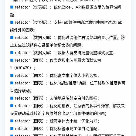
■
refactor（仪表板）：优化Excel、API数据源应用的兼容性问
题；
■
refactor（仪表板）：支持Tab组件中的过滤组件同时过滤Tab
组件外的图表；
■
refactor（数据大屏）：优化过滤组件右键菜单的显示位置，防
止发生过滤组件右键菜单偏移太多的问题；
■
refactor（数据大屏）：数据大屏支持批量调整样式设置；
■
refactor（图表）：仪表盘和水波图最大值默认为
1（#10479）；
■
refactor（图表）：优化富文本字体大小的选择；
■
refactor（图表）：优化“钻取/维度”功能，位于钻取的维度也可
以选择联动；
■
refactor（图表）：去除地名映射空白时的图标；
■
refactor（图表）：优化明细表、汇总表的多事件弹窗，解决未
设置联动或跳转的字段依然会出现全部事件弹窗的问题；
■
refactor（图表）：标签字体大小统一优化为12；
■
refactor（图表）：优化标签跟随主体自动适配；
■
refactor（图表）：优化表格跳转功能，支持明细表和汇总表点