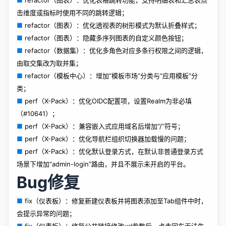
击维度或指标时使用不同的跳转逻辑；
■
refactor（图表）：优化透视表的树形模式为默认折叠样式；
■
refactor（图表）：隐藏多序列图表的自定义颜色按钮；
■
refactor（数据集）：优化多角色对应多条行权限之间的逻辑，
由取交集改为取并集；
■
refactor（模板中心）：增加“模板市场”分类与“应用模板”分
类；
■
perf（X-Pack）：优化OIDC配置项，设置Realm为非必填
（#10641）；
■
perf（X-Pack）：兼容嵌入式应用域名后增加“/”符号；
■
perf（X-Pack）：优化导航栏组织切换器加载慢的问题；
■
perf（X-Pack）：优化默认登录方式，在默认非普通登录方式
场景下增加“admin-login”路由，并且不展示未开启的平台。
Bug修复
■
fix（仪表板）：修复新建仪表板并将图表添加至Tab组件中时，
会提示异常的问题；
■
fix（仪表板）：修复公共链接修改
url
参数后，点击回车无法生