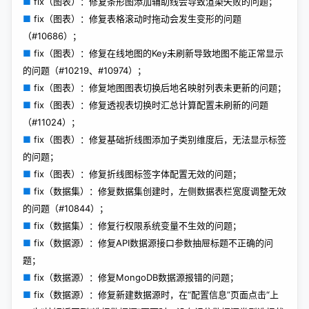
■
fix（图表）：修复条形图添加辅助线会导致渲染失败的问题；
■
fix（图表）：修复表格滚动时拖动会发生变形的问题
（#10686）；
■
fix（图表）：修复在线地图的Key未刷新导致地图不能正常显示
的问题（#10219、#10974）；
■
fix（图表）：修复地图图表切换后地名映射列表未更新的问题；
■
fix（图表）：修复透视表切换时汇总计算配置未刷新的问题
（#11024）；
■
fix（图表）：修复基础折线图添加子类别维度后，无法显示标签
的问题；
■
fix（图表）：修复折线图标签字体配置无效的问题；
■
fix（数据集）：修复数据集创建时，左侧数据表栏宽度调整无效
的问题（#10844）；
■
fix（数据集）：修复行权限系统变量不生效的问题；
■
fix（数据源）：修复API数据源接口参数抽屉标题不正确的问
题；
■
fix（数据源）：修复MongoDB数据源报错的问题；
■
fix（数据源）：修复新建数据源时，在“配置信息”页面点击“上