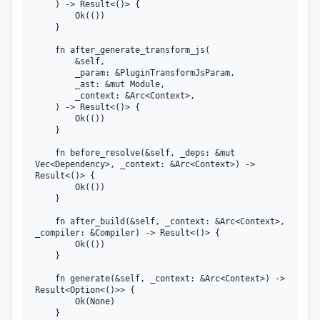
    ) -> Result<()> {

        Ok(())

    }

    fn after_generate_transform_js(

        &self,

        _param: &PluginTransformJsParam,

        _ast: &mut Module,

        _context: &Arc<Context>,

    ) -> Result<()> {

        Ok(())

    }

    fn before_resolve(&self, _deps: &mut 
Vec<Dependency>, _context: &Arc<Context>) -> 
Result<()> {

        Ok(())

    }

    fn after_build(&self, _context: &Arc<Context>, 
_compiler: &Compiler) -> Result<()> {

        Ok(())

    }

    fn generate(&self, _context: &Arc<Context>) -> 
Result<Option<()>> {

        Ok(None)

    }
