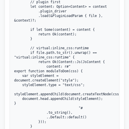
        // plugin first

        let content: Option<Content> = context

            .plugin_driver

            .load(&PluginLoadParam { file }, 
&context)?;

        if let Some(content) = content {

            return Ok(content);

        }

        // virtual:inline_css:runtime

        if file.path.to_str().unwrap() == 
"virtual:inline_css:runtime" {

            return Ok(Content::Js(JsContent {

                content: r#"

export function moduleToDom(css) {

    var styleElement = 
document.createElement("style");

    styleElement.type = "text/css";

styleElement.appendChild(document.createTextNode(css))

    document.head.appendChild(styleElement);

}

                                "#

                .to_string(),

                ..Default::default()

            }));

        }
