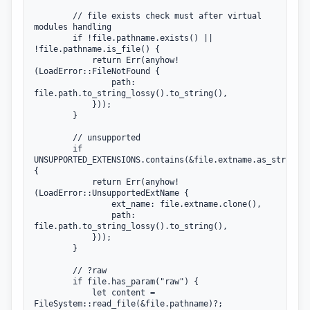
        // file exists check must after virtual 
modules handling

        if !file.pathname.exists() || 
!file.pathname.is_file() {

            return Err(anyhow!
(LoadError::FileNotFound {

                path: 
file.path.to_string_lossy().to_string(),

            }));

        }

        // unsupported

        if 
UNSUPPORTED_EXTENSIONS.contains(&file.extname.as_str()) 
{

            return Err(anyhow!
(LoadError::UnsupportedExtName {

                ext_name: file.extname.clone(),

                path: 
file.path.to_string_lossy().to_string(),

            }));

        }

        // ?raw

        if file.has_param("raw") {

            let content = 
FileSystem::read_file(&file.pathname)?;
