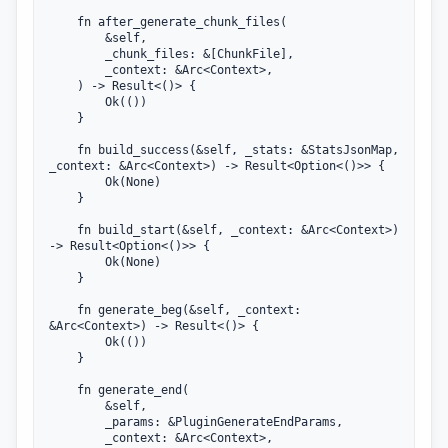
    fn after_generate_chunk_files(

        &self,

        _chunk_files: &[ChunkFile],

        _context: &Arc<Context>,

    ) -> Result<()> {

        Ok(())

    }

    fn build_success(&self, _stats: &StatsJsonMap, 
_context: &Arc<Context>) -> Result<Option<()>> {

        Ok(None)

    }

    fn build_start(&self, _context: &Arc<Context>) 
-> Result<Option<()>> {

        Ok(None)

    }

    fn generate_beg(&self, _context: 
&Arc<Context>) -> Result<()> {

        Ok(())

    }

    fn generate_end(

        &self,

        _params: &PluginGenerateEndParams,

        _context: &Arc<Context>,
