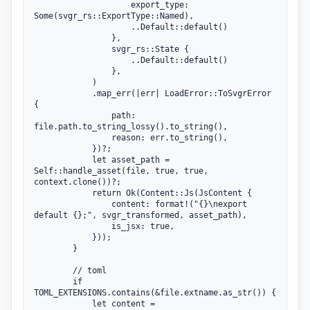
                    export_type: 
Some(svgr_rs::ExportType::Named),

                    ..Default::default()

                },

                svgr_rs::State {

                    ..Default::default()

                },

            )

            .map_err(|err| LoadError::ToSvgrError 
{

                path: 
file.path.to_string_lossy().to_string(),

                reason: err.to_string(),

            })?;

            let asset_path = 
Self::handle_asset(file, true, true, 
context.clone())?;

            return Ok(Content::Js(JsContent {

                content: format!("{}\nexport 
default {};", svgr_transformed, asset_path),

                is_jsx: true,

            }));

        }

        // toml

        if 
TOML_EXTENSIONS.contains(&file.extname.as_str()) {

            let content = 