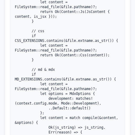
            let content = 
FileSystem::read_file(&file.pathname)?;

            return Ok(Content::Js(JsContent { 
content, is_jsx }));

        }

        // css

        if 
CSS_EXTENSIONS.contains(&file.extname.as_str()) {

            let content = 
FileSystem::read_file(&file.pathname)?;

            return Ok(Content::Css(content));

        }

        // md & mdx

        if 
MD_EXTENSIONS.contains(&file.extname.as_str()) {

            let content = 
FileSystem::read_file(&file.pathname)?;

            let options = MdxOptions {

                development: matches!
(context.config.mode, Mode::Development),

                ..Default::default()

            };

            let content = match compile(&content, 
&options) {

                Ok(js_string) => js_string,

                Err(reason) => {
