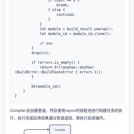
                if count == 0 {

                    break;

                } else {

                    continue;

                }

            }

            let module = build_result.unwrap();

            let module_id = module.id.clone();

            // xxx

        }

        drop(rs);

        if !errors.is_empty() {

            return Err(anyhow::anyhow!
(BuildError::BuildTasksError { errors }));

        }

        Ok(module_ids)

    }

Compiler会创建管道，然后使用rayon的线程池进行构建任务的执
行，执行完成后将结果通过管道送回，再执行后续操作。