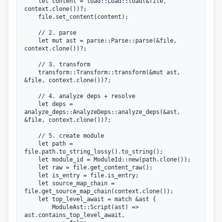
    let content = load::Load::load(&file, 
context.clone())?;

    file.set_content(content);

    // 2. parse

    let mut ast = parse::Parse::parse(&file, 
context.clone())?;

    // 3. transform

    transform::Transform::transform(&mut ast, 
&file, context.clone())?;

    // 4. analyze deps + resolve

    let deps = 
analyze_deps::AnalyzeDeps::analyze_deps(&ast, 
&file, context.clone())?;

    // 5. create module

    let path = 
file.path.to_string_lossy().to_string();

    let module_id = ModuleId::new(path.clone());

    let raw = file.get_content_raw();

    let is_entry = file.is_entry;

    let source_map_chain = 
file.get_source_map_chain(context.clone());

    let top_level_await = match &ast {

        ModuleAst::Script(ast) => 
ast.contains_top_level_await,
