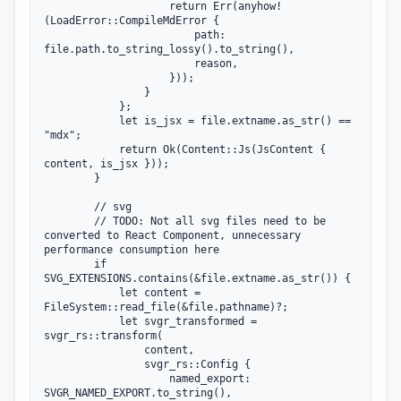
                    return Err(anyhow!
(LoadError::CompileMdError {

                        path: 
file.path.to_string_lossy().to_string(),

                        reason,

                    }));

                }

            };

            let is_jsx = file.extname.as_str() == 
"mdx";

            return Ok(Content::Js(JsContent { 
content, is_jsx }));

        }

        // svg

        // TODO: Not all svg files need to be 
converted to React Component, unnecessary 
performance consumption here

        if 
SVG_EXTENSIONS.contains(&file.extname.as_str()) {

            let content = 
FileSystem::read_file(&file.pathname)?;

            let svgr_transformed = 
svgr_rs::transform(

                content,

                svgr_rs::Config {

                    named_export: 
SVGR_NAMED_EXPORT.to_string(),
