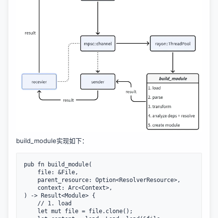
build_module实现如下：
pub fn build_module(

    file: &File,

    parent_resource: Option<ResolverResource>,

    context: Arc<Context>,

) -> Result<Module> {

    // 1. load

    let mut file = file.clone();
