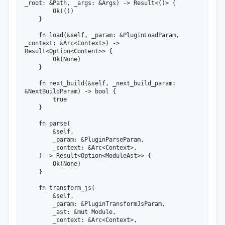
_root: &Path, _args: &Args) -> Result<()> {

        Ok(())

    }

    fn load(&self, _param: &PluginLoadParam, 
_context: &Arc<Context>) -> 
Result<Option<Content>> {

        Ok(None)

    }

    fn next_build(&self, _next_build_param: 
&NextBuildParam) -> bool {

        true

    }

    fn parse(

        &self,

        _param: &PluginParseParam,

        _context: &Arc<Context>,

    ) -> Result<Option<ModuleAst>> {

        Ok(None)

    }

    fn transform_js(

        &self,

        _param: &PluginTransformJsParam,

        _ast: &mut Module,

        _context: &Arc<Context>,
