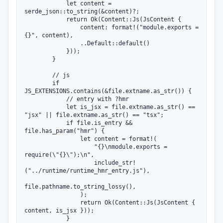
            let content = 
serde_json::to_string(&content)?;

            return Ok(Content::Js(JsContent {

                content: format!("module.exports = 
{}", content),

                ..Default::default()

            }));

        }

        // js

        if 
JS_EXTENSIONS.contains(&file.extname.as_str()) {

            // entry with ?hmr

            let is_jsx = file.extname.as_str() == 
"jsx" || file.extname.as_str() == "tsx";

            if file.is_entry && 
file.has_param("hmr") {

                let content = format!(

                    "{}\nmodule.exports = 
require(\"{}\");\n",

                    include_str!
("../runtime/runtime_hmr_entry.js"),

file.pathname.to_string_lossy(),

                );

                return Ok(Content::Js(JsContent { 
content, is_jsx }));

            }
