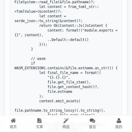
FileSystem::read_file(&file.pathname)?;

            let content = from_toml_str::
<TomlValue>(&content)?;

            let content = 
serde_json::to_string(&content)?;

            return Ok(Content::Js(JsContent {

                content: format!("module.exports = 
{}", content),

                ..Default::default()

            }));

        }

        // wasm

        if 
WASM_EXTENSIONS.contains(&file.extname.as_str()) {

            let final_file_name = format!(

                "{}.{}.{}",

                file.get_file_stem(),

                file.get_content_hash()?,

                file.extname

            );

            context.emit_assets(

file.pathname.to_string_lossy().to_string(),

                final_file_name.clone(),

            );

            return Ok(Content::Js(JsContent {

首页
文章
精选
留言
我的
                content: format!(
