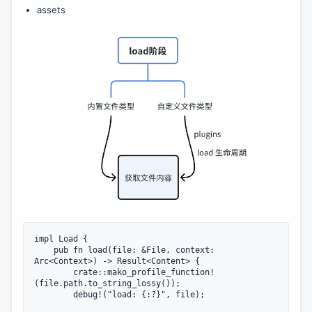
assets
impl Load {

    pub fn load(file: &File, context: 
Arc<Context>) -> Result<Content> {

        crate::mako_profile_function!
(file.path.to_string_lossy());

        debug!("load: {:?}", file);
