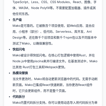
TypeScript、Less、CSS、CSS Modules、React、图像、字
体、WASM、Node Polyfill等。不需要配置加载器、插件或其
他任何东西。
生产级
Mako是可靠的。它被数百个项目使用，如Web应用、混合应
用、小程序（部分）、低代码、Serverless、库开发、Ant
Design等。还在数千个旧项目和数千个npm包以及不同版本中
测试了Mako，以确保兼容性。
快如闪电
Mako被设计得快如闪电。在核心打包逻辑中使用Rust，并在
Node.js中使用piscina来并行编译文件。在基准测试中，Mako
比其他 Rust打包工具和Webpack更快。
热模块替换
当文件更改时，Mako将自动更新浏览器中的代码。无需手动刷
新页面。Mako已集成React快速刷新，当你更改React组件
时，它只会更新组件，而不是整个页面。
代码拆分
Mako内置代码拆分支持。你可以使用动态导入将代码拆分为单