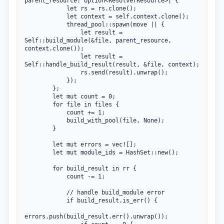
parent_resource: Option<ResolverResource>| {

            let rs = rs.clone();

            let context = self.context.clone();

            thread_pool::spawn(move || {

                let result = 
Self::build_module(&file, parent_resource, 
context.clone());

                let result = 
Self::handle_build_result(result, &file, context);

                rs.send(result).unwrap();

            });

        };

        let mut count = 0;

        for file in files {

            count += 1;

            build_with_pool(file, None);

        }

        let mut errors = vec![];

        let mut module_ids = HashSet::new();

        for build_result in rr {

            count -= 1;

            // handle build_module error

            if build_result.is_err() {

errors.push(build_result.err().unwrap());
