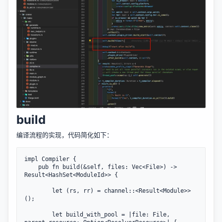
build
编译流程的实现，代码简化如下：
impl Compiler {

    pub fn build(&self, files: Vec<File>) -> 
Result<HashSet<ModuleId>> {

        let (rs, rr) = channel::<Result<Module>>
();

        let build_with_pool = |file: File, 