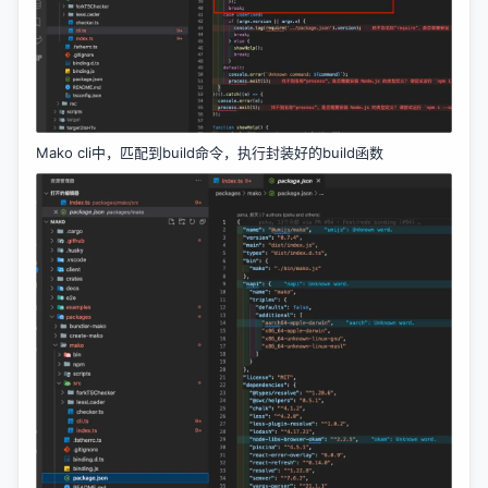
Mako cli中，匹配到build命令，执行封装好的build函数