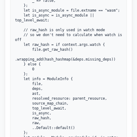
        _ => false,

    };

    let is_async_module = file.extname == "wasm";

    let is_async = is_async_module || 
top_level_await;

    // raw_hash is only used in watch mode

    // so we don't need to calculate when watch is 
off

    let raw_hash = if context.args.watch {

        file.get_raw_hash()

.wrapping_add(hash_hashmap(&deps.missing_deps))

    } else {

        0

    };

    let info = ModuleInfo {

        file,

        deps,

        ast,

        resolved_resource: parent_resource,

        source_map_chain,

        top_level_await,

        is_async,

        raw_hash,

        raw,

        ..Default::default()

    };
