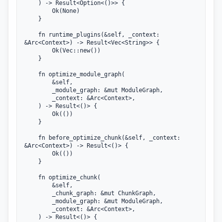
    ) -> Result<Option<()>> {

        Ok(None)

    }

    fn runtime_plugins(&self, _context: 
&Arc<Context>) -> Result<Vec<String>> {

        Ok(Vec::new())

    }

    fn optimize_module_graph(

        &self,

        _module_graph: &mut ModuleGraph,

        _context: &Arc<Context>,

    ) -> Result<()> {

        Ok(())

    }

    fn before_optimize_chunk(&self, _context: 
&Arc<Context>) -> Result<()> {

        Ok(())

    }

    fn optimize_chunk(

        &self,

        _chunk_graph: &mut ChunkGraph,

        _module_graph: &mut ModuleGraph,

        _context: &Arc<Context>,

    ) -> Result<()> {
