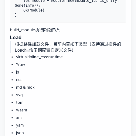
    let module = Module::new(module_id, is_entry, 
Some(info));

    Ok(module)

build_module执行阶段解析：
Load
根据路径加载文件，目前内置如下类型（支持通过插件的
Load生命周期配置自定义文件）
virtual:inline_css:runtime
?raw
js
css
md & mdx
svg
toml
wasm
xml
yaml
json