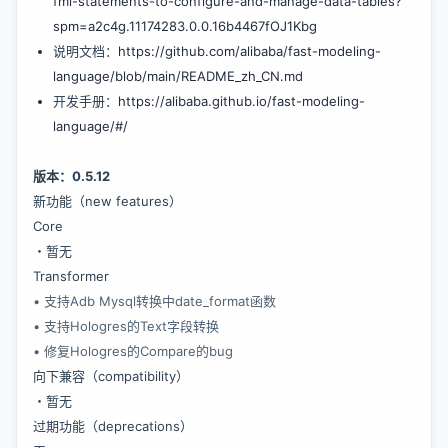
fml-statements-to-configure-and-manage-data-tables?
spm=a2c4g.11174283.0.0.16b4467fOJ1Kbg
说明文档：
https://github.com/alibaba/fast-modeling-
language/blob/main/README_zh_CN.md
开发手册：
https://alibaba.github.io/fast-modeling-
language/#/
版本：0.5.12
新功能（new features）
Core
・暂无
Transformer
• 支持Adb Mysql转换中date_format函数
• 支持Hologres的Text字段转换
• 修复Hologres的Compare的bug
向下兼容（compatibility）
・暂无
过期功能（deprecations）