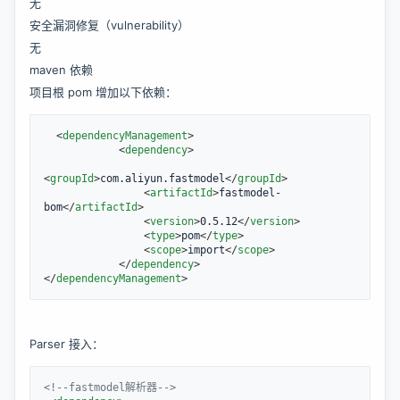
无
安全漏洞修复（vulnerability）
无
maven 依赖
项目根 pom 增加以下依赖：
<
dependencyManagement
>
<
dependency
>
<
groupId
>
com.aliyun.fastmodel
</
groupId
>
<
artifactId
>
fastmodel-
bom
</
artifactId
>
<
version
>
0.5.12
</
version
>
<
type
>
pom
</
type
>
<
scope
>
import
</
scope
>
</
dependency
>
</
dependencyManagement
>
Parser 接入：
<!--fastmodel解析器-->