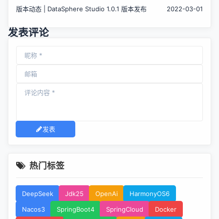
版本动态 | DataSphere Studio 1.0.1 版本发布
2022-03-01
发表评论
发表
热门标签
DeepSeek
Jdk25
OpenAi
HarmonyOS6
Nacos3
SpringBoot4
SpringCloud
Docker