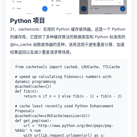
Python 项目
21、
cachetools
：实用的 Python 缓存装饰器。这是一个 Python
的缓存库，它提供了多种缓存算法的数据类型和 Python 标准库的
@lru_cache 函数装饰器的变种，该库适用于避免重复计算、加速
结果返回以及减少重复请求等场景。
from cachetools import cached, LRUCache, TTLCache

# speed up calculating Fibonacci numbers with 
dynamic programming

@cached(cache={})

def fib(n):

    return n if n < 2 else fib(n - 1) + fib(n - 2)

# cache least recently used Python Enhancement 
Proposals

@cached(cache=LRUCache(maxsize=32))

def get_pep(num):

    url = 'http://www.python.org/dev/peps/pep-
%04d/' % num

    with urllib.request.urlopen(url) as s:
