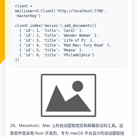
client = 
meilisearch.Client('http://localhost:7700', 
'masterKey')

client.index('movies').add_documents([

  { 'id': 1, 'title': 'Carol' },

  { 'id': 2, 'title': 'Wonder Woman' },

  { 'id': 3, 'title': 'Life of Pi' },

  { 'id': 4, 'title': 'Mad Max: Fury Road' },

  { 'id': 5, 'title': 'Moana' },

  { 'id': 6, 'title': 'Philadelphia'}
