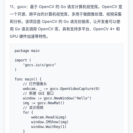
11、
gocv
：基于 OpenCV 的 Go 语言计算机视觉库。OpenCV 是
一个开源、跨平台的计算机视觉库，多用于做图像处理、视频采集
和分析。该项目是 OpenCV 的 Go 语言封装库，让开发者可以使
用 Go 语言调用 OpenCV 库，具有支持多平台、OpenCV 4+ 和
GPU 硬件加速等特性。
package main

import (

	"gocv.io/x/gocv"

)

func main() {

	// 打开摄像头

	webcam, _ := gocv.OpenVideoCapture(0)

	// 新建 GUI 窗口

	window := gocv.NewWindow("Hello")

	img := gocv.NewMat()

	// 显示视频

	for {

		webcam.Read(&img)

		window.IMShow(img)

		window.WaitKey(1)

	}
