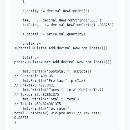
	}

	quantity := decimal.NewFromInt(3)

	fee, _ := decimal.NewFromString(".035")

	taxRate, _ := decimal.NewFromString(".08875")

	subtotal := price.Mul(quantity)

	preTax := 
subtotal.Mul(fee.Add(decimal.NewFromFloat(1)))

	total := 
preTax.Mul(taxRate.Add(decimal.NewFromFloat(1)))

	fmt.Println("Subtotal:", subtotal)                      
// Subtotal: 408.06

	fmt.Println("Pre-tax:", preTax)                         
// Pre-tax: 422.3421

	fmt.Println("Taxes:", total.Sub(preTax))                
// Taxes: 37.482861375

	fmt.Println("Total:", total)                            
// Total: 459.824961375

	fmt.Println("Tax rate:", 
total.Sub(preTax).Div(preTax)) // Tax rate: 
0.08875
