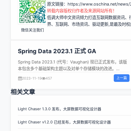
原文链接：
https://www.oschina.net/news/
转载内容版权归作者及来源网站所有！
低调大师中文资讯倾力打造互联网数据资讯、
界、互联网、市场资讯、驱动更新,是最及时
微信关注我们
Spring Data 2023.1 正式 GA
Spring Data 2023.1 (代号：Vaughan) 现已正式发布，该版
本包含多个基础架构主题以及对单个存储模块的改进。
Spring Data 2023.1 已将 Spring Framework baseline 升级
上一篇
2023-11-19
457
到 6.1，同时还升级了 Project Reactor 2023.0.0 和
Micrometer 1.12.0，要求将 Java 17 作为最低平台版本，并
相关文章
支持高达 Java 21 的虚拟线程支持。 通过配置 Virtual
Threads-enabledExecutor，可以在各种组件中使用虚拟线
程。这些组件的突出示例是 Redis 的
Light Chaser 1.3.0 发布，大屏数据可视化设计器
MessageListenerContainer 或 Mongo 的
Light Chaser v1.2.0 已经发布，大屏数据可视化设计器
MessageListenerContainer，用于 Change Streams 和
Tailing Cursor polling。使用虚拟线程需要选择加入，因为配