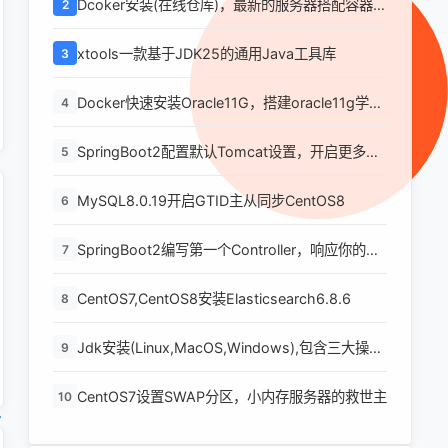
Dcoker安装(在线仓库)，最新的服务器搭配容器使
2
用
xtools一款基于JDK25的通用Java工具库
3
Docker快速安装Oracle11G，搭建oracle11g学习
4
环境
SpringBoot2配置默认Tomcat设置，开启更多高
5
级功能
MySQL8.0.19开启GTID主从同步CentOS8
6
SpringBoot2编写第一个Controller，响应你的
7
http请求并返回结果
CentOS7,CentOS8安装Elasticsearch6.8.6
8
Jdk安装(Linux,MacOS,Windows),包含三大操作
9
系统的最全安装
CentOS7设置SWAP分区，小内存服务器的救世主
10