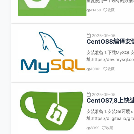
重复使用一个现有的数据
数据库连接来避免因为没
11458
收藏
数据库操作的性能。 数据库
Druid能...
2025-09-05
CentOS8编译安装
安装准备 1.下载MySQL安装
址:https://dev.mys
对CentOS其他请百度 sh 复制代
10961
收藏
2025-09-05
CentOS7,8上
安装准备 1.安装Git环境 sh
址:https://dl.gitea.
上传至指定目录 如:/data0/g
8399
收藏