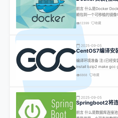
前言 什么是Docker 
赖包到一个可移植的镜像中
拟化。容器是完全使用沙箱
12399
收藏
源占用多，虚拟机会独占
2025-09-05
CentOS7编译安
编译环境准备 注:(已经安装
install bzip2 make g
址:https://mirrors.cnn
6868
收藏
2025-09-05
Springboot
连接池
前言 什么是数据库连接