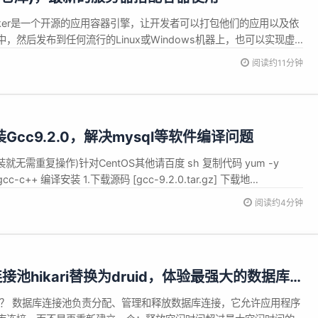
Docker是一个开源的应用容器引擎，让开发者可以打包他们的应用以及依
，然后发布到任何流行的Linux或Windows机器上，也可以实现虚
机制，相互之间不会有任何接口。 Docker与虚拟机对比 虚拟机 资
阅读约11分钟
一部分内存和硬盘空间。它运行的时候，其他程序就不能使用这些...
装Gcc9.2.0，解决mysql等软件编译问题
就无需重复操作)针对CentOS其他请百度 sh 复制代码 yum -y
cc gcc-c++ 编译安装 1.下载源码 [gcc-9.2.0.tar.gz] 下载地
ic.cn/gnu/gcc 2.解压到目录 如:/data0/cmake/gcc-9....
阅读约4分钟
2将连接池hikari替换为druid，体验最强大的数据库
池？ 数据库连接池负责分配、管理和释放数据库连接，它允许应用程序