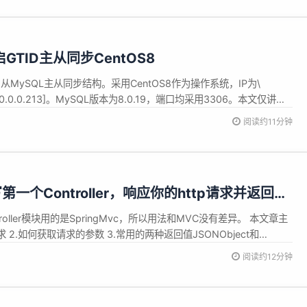
开启GTID主从同步CentOS8
从MySQL主从同步结构。采用CentOS8作为操作系统，IP为\
0.212,10.0.0.213]。MySQL版本为8.0.19，端口均采用3306。本文仅讲解
的方式请参考安装文档。 GTID模式介绍 一、GTID Replication介
阅读约11分钟
..
编写第一个Controller，响应你的http请求并返回结
Controller模块用的是SpringMvc，所以用法和MVC没有差异。 本文章主
 2.如何获取请求的参数 3.常用的两种返回值JSONObject和
T请求和POST请求 5.获取路径参数 6.HttpServletRequest和
阅读约12分钟