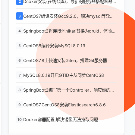
Dcoker安装(在线仓库)，最新的服务器搭配容器使
2
用
CentOS7编译安装Gcc9.2.0，解决mysql等软件
3
编译问题
Springboot2将连接池hikari替换为druid，体验最
4
强大的数据库连接池
CentOS8编译安装MySQL8.0.19
5
CentOS7,8上快速安装Gitea，搭建Git服务器
6
MySQL8.0.19开启GTID主从同步CentOS8
7
SpringBoot2编写第一个Controller，响应你的
8
http请求并返回结果
CentOS7,CentOS8安装Elasticsearch6.8.6
9
Docker容器配置,解决镜像无法拉取问题
10