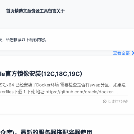
首页
精选
文章
资源
工具
留言
关于
失，给您推荐以下精彩内容。
查看全部
le官方镜像安装(12C,18C,19C)
S7_x64 已经安装了Docker环境 需要检查是否有swap分区，如果没
files下载 1.下载 地址:https://github.com/oracle/docker-
ker-images-master\OracleDatabase\SingleI...
阅读约7分钟
在线仓库)，最新的服务器搭配容器使用