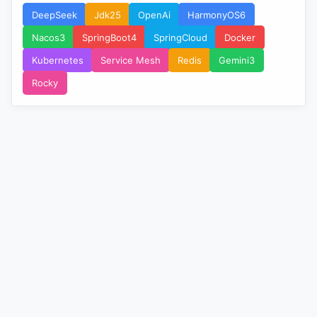
DeepSeek
Jdk25
OpenAi
HarmonyOS6
Nacos3
SpringBoot4
SpringCloud
Docker
Kubernetes
Service Mesh
Redis
Gemini3
Rocky