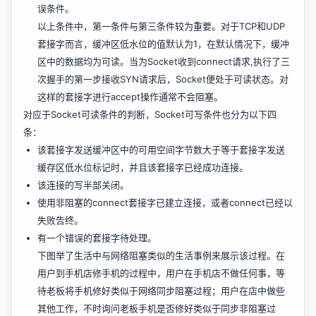
误条件。
以上条件中，第一条件与第三条件较为重要。对于TCP和UDP
套接字而言，缓冲区低水位的值默认为1，在默认情况下，缓冲
区中的数据均为可读。当为Socket收到connect请求,执行了三
次握手的第一步接收SYN请求后，Socket便处于可读状态。对
这样的套接字进行accept操作通常不会阻塞。
对应于Socket可读条件的判断，Socket可写条件也分为以下四
条：
该套接字发送缓冲区中的可用空间字节数大于等于套接字发送
缓存区低水位标记时，并且该套接字已经成功连接。
该连接的写半部关闭。
使用非阻塞的connect套接字已建立连接，或者connect已经以
失败告终。
有一个错误的套接字待处理。
下图举了生活中与网络阻塞类似的生活事例来展示该过程。在
用户到手机店修手机的过程中，用户在手机店不做任何事，等
待老板将手机修好类似于网络同步阻塞过程；用户在店中做些
其他工作，不时询问老板手机是否修好类似于同步非阻塞过