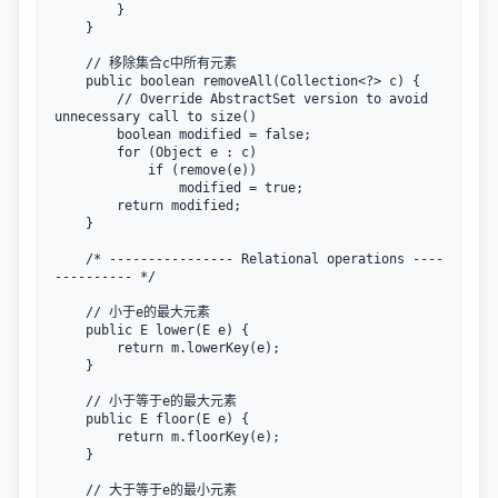
        }

    }

    // 移除集合c中所有元素

    public boolean removeAll(Collection<?> c) {

        // Override AbstractSet version to avoid 
unnecessary call to size()

        boolean modified = false;

        for (Object e : c)

            if (remove(e))

                modified = true;

        return modified;

    }

    /* ---------------- Relational operations ----
---------- */

    // 小于e的最大元素

    public E lower(E e) {

        return m.lowerKey(e);

    }

    // 小于等于e的最大元素

    public E floor(E e) {

        return m.floorKey(e);

    }

    // 大于等于e的最小元素
