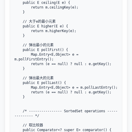
    public E ceiling(E e) {

        return m.ceilingKey(e);

    }

    // 大于e的最小元素

    public E higher(E e) {

        return m.higherKey(e);

    }

    // 弹出最小的元素

    public E pollFirst() {

        Map.Entry<E,Object> e = 
m.pollFirstEntry();

        return (e == null) ? null : e.getKey();

    }

    // 弹出最大的元素

    public E pollLast() {

        Map.Entry<E,Object> e = m.pollLastEntry();

        return (e == null) ? null : e.getKey();

    }

    /* ---------------- SortedSet operations -----
--------- */

    // 取比较器

    public Comparator<? super E> comparator() {
