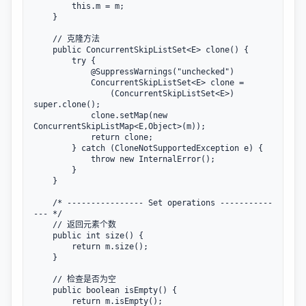
        this.m = m;

    }

    // 克隆方法

    public ConcurrentSkipListSet<E> clone() {

        try {

            @SuppressWarnings("unchecked")

            ConcurrentSkipListSet<E> clone =

                (ConcurrentSkipListSet<E>) 
super.clone();

            clone.setMap(new 
ConcurrentSkipListMap<E,Object>(m));

            return clone;

        } catch (CloneNotSupportedException e) {

            throw new InternalError();

        }

    }

    /* ---------------- Set operations -----------
--- */

    // 返回元素个数

    public int size() {

        return m.size();

    }

    // 检查是否为空

    public boolean isEmpty() {

        return m.isEmpty();
