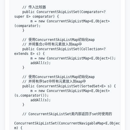
    // 传入比较器

    public ConcurrentSkipListSet(Comparator<? 
super E> comparator) {

        m = new ConcurrentSkipListMap<E,Object>
(comparator);

    }

    // 使用ConcurrentSkipListMap初始化map

    // 并将集合c中所有元素放入到map中

    public ConcurrentSkipListSet(Collection<? 
extends E> c) {

        m = new ConcurrentSkipListMap<E,Object>();

        addAll(c);

    }

    // 使用ConcurrentSkipListMap初始化map

    // 并将有序Set中所有元素放入到map中

    public ConcurrentSkipListSet(SortedSet<E> s) {

        m = new ConcurrentSkipListMap<E,Object>
(s.comparator());

        addAll(s);

    }

    // ConcurrentSkipListSet类内部返回子set时使用的

ConcurrentSkipListSet(ConcurrentNavigableMap<E,Object> 
m) {
