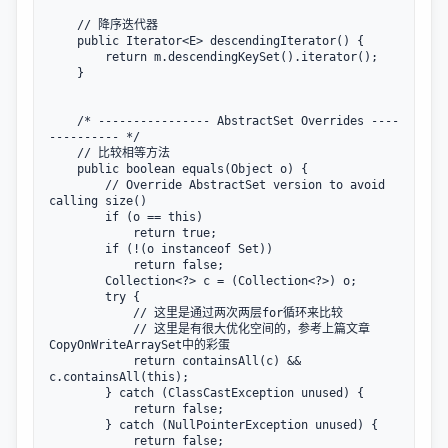
    // 降序迭代器

    public Iterator<E> descendingIterator() {

        return m.descendingKeySet().iterator();

    }

    /* ---------------- AbstractSet Overrides ----
---------- */

    // 比较相等方法

    public boolean equals(Object o) {

        // Override AbstractSet version to avoid 
calling size()

        if (o == this)

            return true;

        if (!(o instanceof Set))

            return false;

        Collection<?> c = (Collection<?>) o;

        try {

            // 这里是通过两次两层for循环来比较

            // 这里是有很大优化空间的，参考上篇文章
CopyOnWriteArraySet中的彩蛋

            return containsAll(c) && 
c.containsAll(this);

        } catch (ClassCastException unused) {

            return false;

        } catch (NullPointerException unused) {

            return false;
