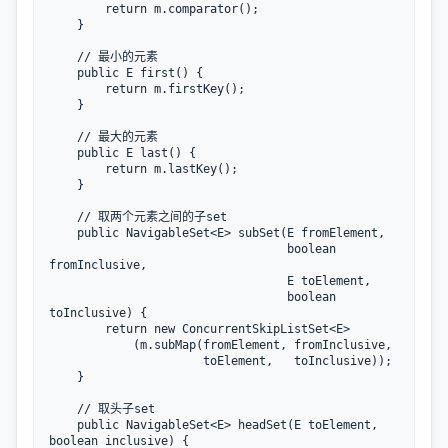
        return m.comparator();

    }

    // 最小的元素

    public E first() {

        return m.firstKey();

    }

    // 最大的元素

    public E last() {

        return m.lastKey();

    }

    // 取两个元素之间的子set

    public NavigableSet<E> subSet(E fromElement,

                                  boolean 
fromInclusive,

                                  E toElement,

                                  boolean 
toInclusive) {

        return new ConcurrentSkipListSet<E>

            (m.subMap(fromElement, fromInclusive,

                      toElement,   toInclusive));

    }

    // 取头子set

    public NavigableSet<E> headSet(E toElement, 
boolean inclusive) {
