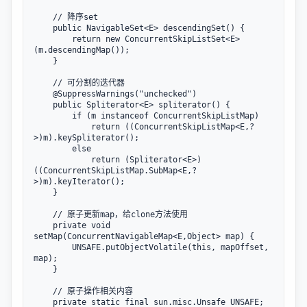
    // 降序set

    public NavigableSet<E> descendingSet() {

        return new ConcurrentSkipListSet<E>
(m.descendingMap());

    }

    // 可分割的迭代器

    @SuppressWarnings("unchecked")

    public Spliterator<E> spliterator() {

        if (m instanceof ConcurrentSkipListMap)

            return ((ConcurrentSkipListMap<E,?
>)m).keySpliterator();

        else

            return (Spliterator<E>)
((ConcurrentSkipListMap.SubMap<E,?
>)m).keyIterator();

    }

    // 原子更新map，给clone方法使用

    private void 
setMap(ConcurrentNavigableMap<E,Object> map) {

        UNSAFE.putObjectVolatile(this, mapOffset, 
map);

    }

    // 原子操作相关内容

    private static final sun.misc.Unsafe UNSAFE;
