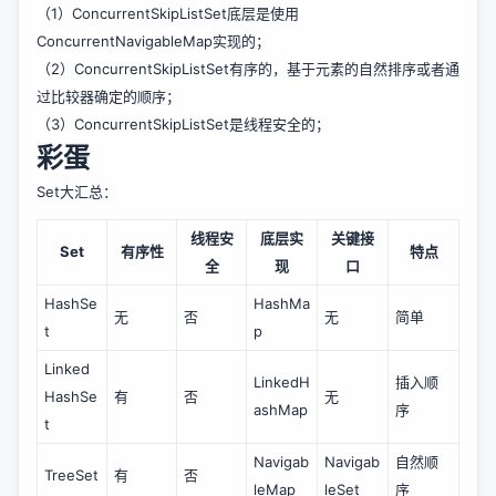
（1）ConcurrentSkipListSet底层是使用
ConcurrentNavigableMap实现的；
（2）ConcurrentSkipListSet有序的，基于元素的自然排序或者通
过比较器确定的顺序；
（3）ConcurrentSkipListSet是线程安全的；
彩蛋
Set大汇总：
线程安
底层实
关键接
Set
有序性
特点
全
现
口
HashSe
HashMa
无
否
无
简单
t
p
Linked
LinkedH
插入顺
HashSe
有
否
无
ashMap
序
t
Navigab
Navigab
自然顺
TreeSet
有
否
leMap
leSet
序