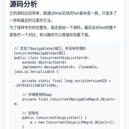
源码分析
它的源码比较简单，跟通过Map实现的Set基本是一致，只是多了
一些取最近的元素的方法。
为了保持专栏的完整性，我还是贴一下源码，最后会对Set的整个
家族作一个对比，有兴趣的可以直接拉到最下面。
// 实现了NavigableSet接口，并没有所谓的
ConcurrentNavigableSet接口

public class ConcurrentSkipListSet<E>

    extends AbstractSet<E>

    implements NavigableSet<E>, Cloneable, 
java.io.Serializable {

    private static final long serialVersionUID = 
-2479143111061671589L;

    // 存储使用的map

    private final ConcurrentNavigableMap<E,Object> 
m;

    // 初始化

    public ConcurrentSkipListSet() {

        m = new ConcurrentSkipListMap<E,Object>();

    }
