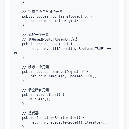
    }

    // 检查是否包含某个元素

    public boolean contains(Object o) {

        return m.containsKey(o);

    }

    // 添加一个元素

    // 调用map的putIfAbsent()方法

    public boolean add(E e) {

        return m.putIfAbsent(e, Boolean.TRUE) == 
null;

    }

    // 移除一个元素

    public boolean remove(Object o) {

        return m.remove(o, Boolean.TRUE);

    }

    // 清空所有元素

    public void clear() {

        m.clear();

    }

    // 迭代器

    public Iterator<E> iterator() {

        return m.navigableKeySet().iterator();

    }
