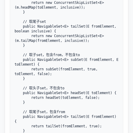
        return new ConcurrentSkipListSet<E>
(m.headMap(toElement, inclusive));

    }

    // 取尾子set

    public NavigableSet<E> tailSet(E fromElement, 
boolean inclusive) {

        return new ConcurrentSkipListSet<E>
(m.tailMap(fromElement, inclusive));

    }

    // 取子set，包含from，不包含to

    public NavigableSet<E> subSet(E fromElement, E 
toElement) {

        return subSet(fromElement, true, 
toElement, false);

    }

    // 取头子set，不包含to

    public NavigableSet<E> headSet(E toElement) {

        return headSet(toElement, false);

    }

    // 取尾子set，包含from

    public NavigableSet<E> tailSet(E fromElement) 
{

        return tailSet(fromElement, true);

    }
