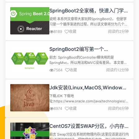
因此安装MySQL的方式请参考安装文档。 GTID模式
介绍 一、GTID Replication介绍 从MySQL5.6开始
SpringBoot2全家桶，快速入门学习
增加...
开发网站教程
说明 本系列文章带大家玩转SpringBoot2。 但是学
习是一个循序渐进的过程，所以该文章将分为几个小
章节讲述。 并且在学习SpringBoot之前需要一定的
8189
收藏
阅读约2分钟
基础知识 SpringMVC、Spring、MyBatis基础知识
Maven MySQL、Redis 本文章代码建立的环境基础
注:由于环境不同可能会导致代码运行效果不同，请同
SpringBoot2编写第一个
步环境 开发环境 名称...
Controller，响应你的http请求并返
前言: SpringBoot的Controller模块用的是
回结果
SpringMvc，所以用法和MVC没有差异。 本文章主
要讲解 1.如何接收一个请求 2.如何获取请求的参数
7564
收藏
阅读约12分钟
3.常用的两种返回值JSONObject和
ModelAndView 4.GET请求和POST请求 5.获取路
径参数 6.HttpServletRequest和
Jdk安装(Linux,MacOS,Windows),
HttpServletRespo...
包含三大操作系统的最全安装
下载JDK 下载地
址:https://www.oracle.com/java/technologies/javase-
downloads.html 注意:依据自己的操作系统下载对
6974
收藏
阅读约6分钟
应的JDK版本 Linux: jdk-17_linux-x64_bin.tar.gz
173.30 MB MacOS: jdk-17_macos-x64_bin.tar.gz
170...
CentOS7设置SWAP分区，小内存
服务器的救世主
前言 Swap分区在系统的物理内存(这里应该是运行内