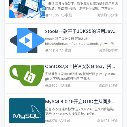
案
1. 概述 高并发场景下，数据库极易成为整个应用系统
的瓶颈，导致响应变慢、超时甚至宕机。本方案旨在
从多个层面（SQL、数据库配置、架构、硬件等）提
11305
收藏
阅读约10分钟
供优化策略，以提升 MySQL 在高并发环境下的性
能、稳定性和扩展性。 2. SQL 语句及索引优化 (最
有效、成本最低) 2.1 避免慢查询 使用 EXPLAIN：分
xtools一款基于JDK25的通用Java
析所有核心 SQL 的执行计划（EXPLAIN...
工具库
xtools 项目设计文档 开源地址:
https://gitee.com/jun-xtools/xtools.git 一、功能
和用途 1.1 项目概述 xtools（低调大师工具箱）是一
11114
收藏
阅读约5小时
个基于 JDK 25 的 Java 工具库项目，为 Java 应用
开发提供通用的工具方法和基础组件支持。 项目信息
说明 项目名称 xtools 项目版本 5.0.0 父P...
CentOS7,8上快速安装Gitea，搭建
Git服务器
安装准备 1.安装Git环境 sh 复制代码 yum -y install
git 2.下载Gitea运行程序 下载地
址:https://dl.gitea.io/gitea/ 注:下载gitea-[版本
8402
收藏
阅读约3分钟
号]-linux-amd64的运行程序 安装 1.将安装包上传至
指定目录 如:/data0/gitea/gitea-linux-amd64 2.重
命名安装包 ...
MySQL8.0.19开启GTID主从同步
CentOS8
前言 本次搭建目标为1主2从MySQL主从同步结构。
采用CentOS8作为操作系统，IP为\
[10.0.0.211,10.0.0.212,10.0.0.213]。MySQL版本为
8270
收藏
阅读约11分钟
8.0.19，端口均采用3306。本文仅讲解主从配置，