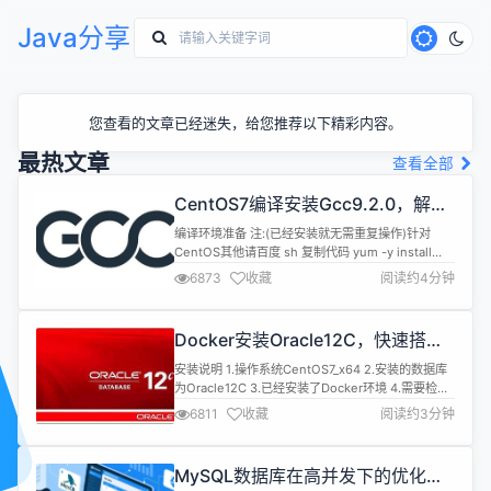
Java分享
您查看的文章已经迷失，给您推荐以下精彩内容。
最热文章
查看全部
CentOS7编译安装Gcc9.2.0，解决
mysql等软件编译问题
编译环境准备 注:(已经安装就无需重复操作)针对
CentOS其他请百度 sh 复制代码 yum -y install
bzip2 make gcc gcc-c++ 编译安装 1.下载源码
6873
收藏
阅读约4分钟
[gcc-9.2.0.tar.gz] 下载地
址:https://mirrors.cnnic.cn/gnu/gcc 2.解压到目录
如:/data0/cmake/gcc-9....
Docker安装Oracle12C，快速搭建
Oracle学习环境
安装说明 1.操作系统CentOS7_x64 2.安装的数据库
为Oracle12C 3.已经安装了Docker环境 4.需要检查
是否有swap分区，如果没有请设置 安装 1.Docker安
6811
收藏
阅读约3分钟
装 镜像准备 sh 复制代码 docker pull
sath89/oracle-12c 启动镜像 sh 复制代码 docker
run -d --name oracle1...
MySQL数据库在高并发下的优化方