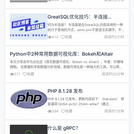
Telnet，rlogin 和原始的套接字连接，它也可以连接
到串行端口。其软件名字 “PuTTY” 并没有特殊含
义。 PuTTY 0.81 修复了使用 521 位 ECDSA 密钥
GreatSQL优化技巧：半连接
(ecdsa-sha2-n...
(semijoin)优化
何为半连接？ 半连接是在GreatSQL内部采用的一种
执行子查询的方式，semi join不是语法关键字，不
能像使用inner join、left join、right join这种语法
414
收藏
阅读约2小时
关键字一样提供给用户来编写SQL语句。 两个表t1表
和t2表进行半连接的含义是：对于t1表的某条记录来
说，我们只关心在t2表中是否存在与之匹配的记录，
Python中2种常用数据可视化库：Bokeh和Altair
而不关心有多少条记录与之...
本文分享自华为云社区《探究数据可视化：Bokeh vs. Altair》，作者：柠檬味
拥抱。 在数据科学和数据分析领域，数据可视化是一种强大的工具，可以帮助
我们更好地理解数据、发现模式和趋势。Python作为一种流行的数据科学工
371
收藏
阅读约20分钟
具，拥有多种数据可视化库。本文将重点比较Bokeh和Altair这两个常用的
Python数据可视化库，探讨它们的优缺点以及在不同场景...
PHP 8.1.28 发布
PHP 8.1.28 已发布，更新内容如下： Standard： 修
复漏洞 GHSA-pc52-254m-w9w7（通过
proc_open 的 $command 参数的类似数组的命令
394
收藏
阅读约1分钟
注入）。（CVE-2024-1874） 修复漏洞 GHSA-
wpj3-hf5j-x4v4（由于部分 CVE-2022-31629 修
复导致的 __Host-/__Secure-...
​什么是 gRPC？​