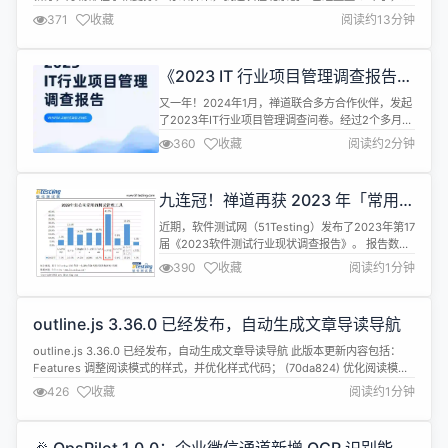
在是不敢相信，已经熬过了这么久。 在这漆黑漫长的 3 年里，面对不确定性，
371
收藏
阅读约13分钟
面对资金的匮乏，我无法想像自己是怎么坚持过来的。 你能想象，每天做着喜
欢的工作，心中充满希望的样子吗？ 你能想象，创业 3 年，负债累累...
《2023 IT 行业项目管理调查报告》
新鲜出炉！助力 IT 行业持续稳步发
又一年！2024年1月，禅道联合多方合作伙伴，发起
展
了2023年IT行业项目管理调查问卷。经过2个多月的
问卷收集与报告分析，《2023 IT行业项目管理调查
360
收藏
阅读约2分钟
报告》发布啦！ 我们希望通过这次调查，深入了解不
同公司和个人在项目管理中面临的现状与挑战，为行
业提供宝贵的数据、经验，推动行业发展。 2023年
九连冠！禅道再获 2023 年「常用测
调查问卷中新增了AI工具、项目风险管理、项目进度
试管理工具」第一名
管理等维度的问...
近期，软件测试网（51Testing）发布了2023年第17
届《2023软件测试行业现状调查报告》。 报告数据
显示，禅道项目管理软件凭借41.5%的企业使用占
390
收藏
阅读约1分钟
比，以压倒性的优势稳居「2023公司常用测试管理
工具」榜首。与2022年禅道36.5%的企业使用率相
比，2023年禅道的使用率同比增长了5%，呈逐年上
outline.js 3.36.0 已经发布，自动生成文章导读导航
升趋势。 自2015年至今，禅道项目管理软件已连续
九...
outline.js 3.36.0 已经发布，自动生成文章导读导航 此版本更新内容包括：
Features 调整阅读模式的样式，并优化样式代码； (70da824) 优化阅读模式
在移动设备中的显示效果； (3de1e90) 详情查看：
426
收藏
阅读约1分钟
https://gitee.com/yaohaixiao/outline.js/releases/3.36.0