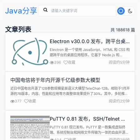
Java分享
文章列表
共 188618 篇
Electron v30.0.0 发布，跨平台桌
面应用开发工具
Electron 是一个使用 JavaScript、HTML 和 CSS 构
建跨平台的桌面应用程序。它基于 Node.js 和
Chromium，被 Atom 编辑器和许多其他应用程序使
396
收藏
阅读约5分钟
用。Electron 兼容 Mac、Windows 和 Linux，可
以构建出三个平台的应用程序。 Electron v30.0.0
更新内容如下： Stack Upgrad...
中国电信将于年内开源千亿级参数大模型
近日中国电信开源了12B参数规模星辰语义大模型TeleChat-12B。相较于1月开
源的7B版本，内容、性能和应用等方面整体效果提升了30%。其中，多轮推
理、安全问题等领域提升超40%。另外，据了解，中国电信将于年内开源千亿
377
收藏
阅读约2分钟
级参数大模型。 根据介绍，TeleChat-12B将7B版本1.5T训练数据提升至3T，
优化数据清洗、标注策略，持续构建专项任务SFT（...
PuTTY 0.81 发布，SSH/Telnet 程
序
PuTTY 0.81 现已发布。PuTTY 是一款集成虚拟终
端、系统控制台和网络文件传输为一体的自由开源程
序。它支持多种网络协议，包括 SCP，SSH，
404
收藏
阅读约2分钟