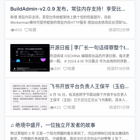
源库，并允许用户上传自己的素材以用于设计。从发
BuildAdmin-v2.0.9 发布，常驻内存支持！享受比传
布之日...
统框架快上数十倍的性能提升
新增 常驻内存支持，享受比传统框架快上数十倍的性能提升，目前
Workerman模块可提供框架的常驻内存HTTP服务 增加动态修改后台顶部Tab
标题的方法 增加关闭掉全部或者指定Tab的方法 新增refs状态商店，全局提供
406
收藏
阅读约2分钟
了：引用（指向）一些对象（组件）的句柄 重构/优化/修复 优化内置滚动条样
式 使用鼠标滚轮快速操作顶栏横向滚动条的支持（单双栏布局模式下） ...
开源日报 | 李厂长一句话得罪整个IT
行业；全球首个AI原生操作系统；开
欢迎阅读 OSCHINA 编辑部出品的开源日报，每天更
源vs.闭源LLM表现；揭底大模型训
新一期。 # 2024.4.16 今日要点 华为自用的时序数
练成本
据库开源啦，来看看水平怎么样？ 2022 年底，又一
391
收藏
阅读约18分钟
重磅产品加入了开源时序数据库这一赛道，并在短短
一年内在 60 余家企业测试和生产落地，吸引了 70 +
来自国内外重点高校和企业的贡献者 ——
飞书开放平台负责人王保平（玉伯）
openGemini，华为开源的分布式时序数据库，主...
宣布离职创业
4 月 16 日，有消息称字节跳动旗下开放平台负责人
王保平（玉伯）已于近日正式从飞书离职。其本人也
透露了最近在筹备创业的动向。 玉伯于 2008 年加
422
收藏
阅读约1分钟
入阿里；2012 年，加入支付宝前端开发部，负责基
础组；2015 年，创建体验技术部聚焦蚂蚁中后台业
务，并一手打造语雀。其参与过 Sea.js、KISSY、
♫ 绝境中盛开，一位独立开发者的故事
Arale、Ant Design、Antv等开源项目，...
熬过黑暗的 3 年​ 又是一个阳光明媚的春天来到了，河边的柳树已经发出嫩绿的
新芽，万物都在争相复苏。 仔细算来，我这次在北京创业已经整整 3 年了，实