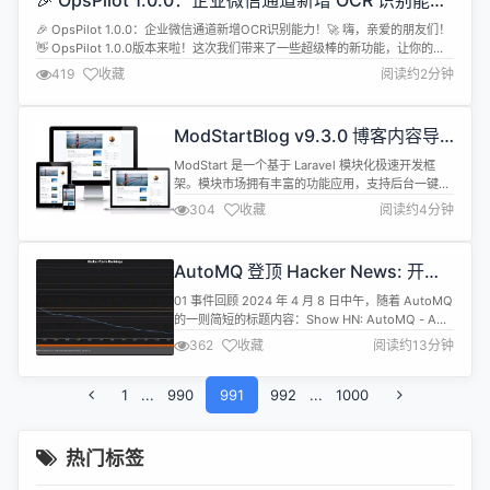
🎉 OpsPilot 1.0.0：企业微信通道新增 OCR 识别能
力！🚀
🎉 OpsPilot 1.0.0：企业微信通道新增OCR识别能力！🚀 嗨，亲爱的朋友们！
👋 OpsPilot 1.0.0版本来啦！这次我们带来了一些超级棒的新功能，让你的运
维工作更加轻松愉快！🎈 在这个版本中，我们增加了企业微信Channel的支
419
收藏
阅读约2分钟
持，你可以在企业微信中直接与OpsPilot进行交互啦！而且，我们还增加了
OCR识别功能，OpsPilot...
ModStartBlog v9.3.0 博客内容导
航，已知问题优化
ModStart 是一个基于 Laravel 模块化极速开发框
架。模块市场拥有丰富的功能应用，支持后台一键快
速安装，让开发者能快的实现业务功能开发。 系统完
304
收藏
阅读约4分钟
全开源，基于 Apache 2.0 开源协议。 功能特性 丰
富的模块市场，后台一键快速安装 会员模块通用且完
整，支持完整的API调用 大文件分片上传，进度条显
AutoMQ 登顶 Hacker News: 开源
示，已上传文件管理 强大的模块扩展功能，所有模...
项目流量的第一桶金以及经验分享
01 事件回顾 2024 年 4 月 8 日中午，随着 AutoMQ
的一则简短的标题内容：Show HN: AutoMQ - A
Cost-Effective Kafka Distro That Can Autoscale
362
收藏
阅读约13分钟
in Seconds[1] 成功登顶 Hacker News （HN） ，
我们迎来了大量优质、精准的海外用户的关注。仅在
1
...
990
24小时内，我...
991
992
...
1000
热门标签