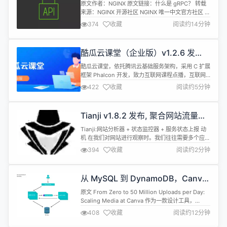
原文作者：NGINX 原文链接：什么是 gRPC？ 转载
来源：NGINX 开源社区 NGINX 唯一中文官方社区 ，
尽在nginx.org.cn gRPC（Google Remote
374
收藏
阅读约14分钟
Procedure Call，Google 远程过程调用）是一个高
性能的开源框架。它通过 HTTP/2 实现 API，旨在帮
助开发人员更轻松地构建分布式应用，特别是当代码
酷瓜云课堂（企业版）v1.2.6 发
可能在...
布，PHP 在线教育系统
酷瓜云课堂，依托腾讯云基础服务架构，采用 C 扩展
框架 Phalcon 开发，致力互联网课程点播，互联网
课程直播，局域网课程点播，局域网课程直播，垂直
422
收藏
阅读约5分钟
于在线教育解决方案。 更新内容 增加试题挑错 增加
删除和还原用户 增加图文和试卷背景水印 优化待阅
试卷 优化uploadTempFile临时文件上传 优化
Tianji v1.8.2 发布, 聚合网站流量分
CategoryTreeListBuilder 优化Ar...
析、监控、服务器状态
Tianji:网站分析器 + 状态监控器 + 服务状态上报 动
机 在我们对网站进行观察时。我们往往需要多个应用
一起来组合使用。比如我们需要 ga/umami 等分析
394
收藏
阅读约2分钟
工具来查看 pvuv 以及各个页面的访问量，我们需要
uptime 监控器来检查服务器的网络质量与连通性，
我们需要通关 prometheus 获取服务端上报的状态
从 MySQL 到 DynamoDB，Canva
来检查服务器的质量。另外如果开发的...
如何应对每天新增的 5000 万素材
原文 From Zero to 50 Million Uploads per Day:
Scaling Media at Canva 作为一款设计工具，
Canva 吸引人的一个重要特色就是拥有数以亿计的照
408
收藏
阅读约12分钟
片和图形资源，支持用户上传个人素材。 Canva 于
2013 年推出，设立了一个包含大量照片和图形的资