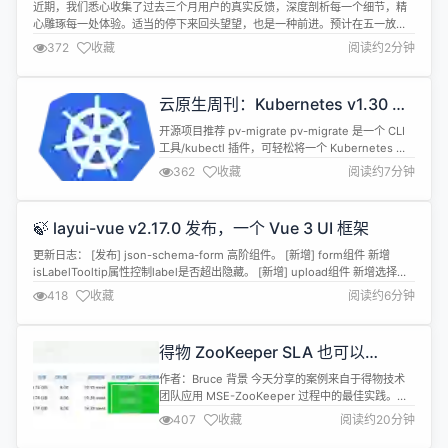
（五一假期前工作）
近期，我们悉心收集了过去三个月用户的真实反馈，深度剖析每一个细节，精
心雕琢每一处体验。适当的停下来回头望望，也是一种前进。预计在五一放假
后完成以下工作： 一、系统部署优化： 1. 稳定运行，简化部署：平台配置存取
372
收藏
阅读约2分钟
测试及Bug修复，确保系统稳定；前端config.json动态获取优化，灵活适配需
求；网站配置动态获取与测试，实现个性化配置实时生效；单域名部署方案...
云原生周刊：Kubernetes v1.30 发
布
开源项目推荐 pv-migrate pv-migrate 是一个 CLI
工具/kubectl 插件，可轻松将一个 Kubernetes 的
内容迁移 PersistentVolumeClaim 到另一个
362
收藏
阅读约7分钟
Kubernetes。 Claudie Claudie 是一个云原生的
Kubernetes 管理平台，具备跨多个云提供商和本地
数据中心的多云和混合云集群管...
🍃 layui-vue v2.17.0 发布，一个 Vue 3 UI 框架
更新日志： [发布] json-schema-form 高阶组件。 [新增] form组件 新增
isLabelTooltip属性控制label是否超出隐藏。 [新增] upload组件 新增选择文
件后"on-change"回调事件。 [新增] table组件 新增单元格双击事件（cell-
418
收藏
阅读约6分钟
double）。 [新增] table组件 标题插槽新增column，...
得物 ZooKeeper SLA 也可以
99.99%丨最佳实践
作者：Bruce 背景 今天分享的案例来自于得物技术
团队应用 MSE-ZooKeeper 过程中的最佳实践。原
文得物 ZooKeeper SLA 也可以 99.99% ｜ 得物技
407
收藏
阅读约20分钟
术。 ZooKeeper（ZK）是一个诞生于 2007 年的分
布式应用程序协调服务。尽管出于一些特殊的历史原