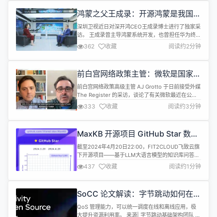
因，许多业务场景仍然不得不依赖它。比如，
鸿蒙之父王成录：开源鸿蒙是我国基
Kafka、任务调度等。特别是在 ...
础软件领域唯一一次架构创新
深圳卫视近日对深开鸿CEO王成录博士进行了独家采
访。 王成录曾主导鸿蒙系统开发，也曾担任华为终端
BG 软件部总裁、华为消费者业务 AI 与智慧全场景业
362
收藏
阅读约2分钟
务部总裁。2022 年 5 月，王成录正式从华为离职，
就职深圳开鸿数字产业发展有限公司（简称 “深开
鸿”），出任 CEO。 王成录在采访中说道： 我觉得
前白宫网络政策主管：微软是国家安
做一个操作系统，如果跟现在的操作系统是一样的，
全威胁
就没有未来...
前白宫网络政策高级主管 AJ Grotto 于日前接受外媒
The Register 的采访，谈论了有关微软最近在公共
部门安全方面的失误以及因此而面临的问责缺失问
333
收藏
阅读约3分钟
题。 AJ Grotto 表示，微软对美国联邦政府内部 IT
的控制程度已经达到了令人震惊。该公司拥有美国
85% 的政府生产力软件服务市场，以及更高的操作
MaxKB 开源项目 GitHub Star 数量
系统份额，牢牢占据了最具主导地位的供应商位...
突破 3,000！
截至2024年4月20日22:00，FIT2CLOUD飞致云旗
下开源项目——基于LLM大语言模型的知识库问答系
统MaxKB GitHub Star数超过3,000个！ MaxKB项
437
收藏
阅读约1分钟
目自发布后收获了开源社区的积极反馈，快速进入
GitHub Python趋势榜和GitHub趋势榜主榜，并于
2024年4月16日，成功登顶GitHub Trending趋势榜
SoCC 论文解读：字节跳动如何在大
主榜。
规模集群中进行统一资源调度
QoS 管理能力，可以统一调度在线和离线应用，极
大提升资源利用率。 来源| 字节跳动基础架构团队 开