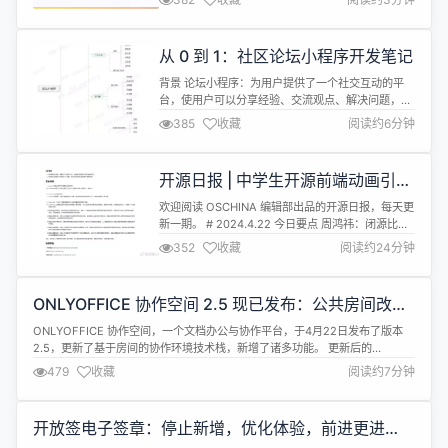
品，当然是收费的，免费的有基于Livewire的
Filament，还有不得不说的Laravel Admin。
CatchAdmin还是采用传统的前后端分离策略，
从 0 到 1：社区论坛小程序开发笔记
Laravel框架仅仅作为A...
背景 论坛小程序：为用户提供了一个社交互动的平
台，使用户可以分享经验、交流观点、解决问题，促
进社区成员之间的互动和交流。 用户可以在论坛小程
385
收藏
阅读约6分钟
序上发布有关各种话题的帖子，分享自己的知识、经
验和见解，帮助其他用户获取信息和解决问题。 用户
可以通过参与论坛讨论，扩展自己的知识面，学习他
开源日报 | 中学生开源前端动画引
人的经验和见解，促进个人成长和进步。 功能规划
擎；全球首个Llama3 8B中文版开源
管理端： 栏目管理：提供一级分类...
欢迎阅读 OSCHINA 编辑部出品的开源日报，每天更
模型；联想电脑恐出局；Linus讽刺
新一期。 # 2024.4.22 今日要点 周鸿祎：闭源比开
AI炒作
源好？Llama 3 已经给出最好答案 周鸿祎在微博回应
352
收藏
阅读约24分钟
了近日被指 “攻击李厂长”（百度 CEO 李彦宏）的报
道： 这两天有人挑事儿，说我攻击李厂长。我一直是
开源的信徒，但是我说开源好，是 13 号在哈佛讲
ONLYOFFICE 协作空间 2.5 现已发布：公共房间改
的，李厂长说闭源好，是 16 号在北京讲...
进、用户群组等更新
ONLYOFFICE 协作空间，一个文档办公与协作平台，于4月22日发布了版本
2.5，更新了基于房间的协作环境技术栈，新增了诸多功能。 更新后的
ONLYOFFICE 协作空间全平台新增诸多功能，包括：连接第三方服务储存公共
479
收藏
阅读约7分钟
房间的数据、用户群组、存储空间额度分配、嵌入预设、数据导入、支持多个
协作空间等。 关于ONLYOFFICE 协作空间 ONLYOFFI...
开放签电子签章：停止新增，优化体验，前进更进