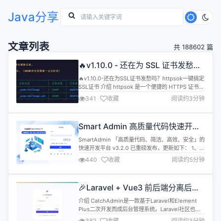
Java分享
文章列表
共 188602 篇
🔥v1.10.0 - 还在为 SSL 证书发愁
吗？httpsok 一键搞定 SSL 证书
🔥v1.10.0-还在为SSL证书发愁吗？httpsok一键搞定
SSL证书 介绍 httpsok 是一个便捷的 HTTPS 证书自
动续签工具，专为 Nginx 、OpenResty 服务器设
341
收藏
阅读约3分钟
计。已服务众多中小企业，稳定、安全、可靠。 一行
命令，一分钟轻松搞定SSL证书自动续期 v1.10.0版本
新特性 ✅UI整体优化 ✅支持更新证书时本地备份
Smart Admin 高质量代码快速开发
✅IPv6检...
平台 3.2.0 发布，新增多项功能
SmartAdmin 「高质量代码、简洁、高效、安全」的
快速开发平台 v3.2.0 已重磅发布，更新如下： 1、
【新增】左侧菜单Logo和标题固定 2、【新增】
440
收藏
阅读约5分钟
Excel导出添加水印 3、【优化】长时间不在线自动
返回登录页 4、【优化】移除sa-token的 token-
prefix 配置 5、【优化】升级 ant deign vue到
🎉Laravel + Vue3 前后端分离后端
4.2.0 6、【优...
框架 CatchAdmin v3.2.3 发布
介绍 CatchAdmin是一款基于Laravel和Element
Plus二次开发而成后台管理系统。Laravel社区也有
许多非常优秀的后台管理系统，例如Nova, 官方出
382
收藏
阅读约3分钟