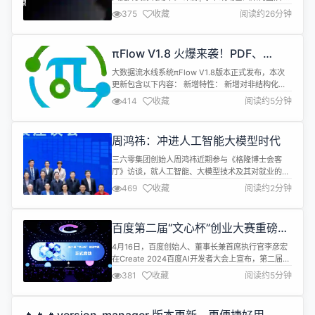
源 | github.com/kubewharf/godel-scheduler 本
375
收藏
阅读约26分钟
文解读了字节跳动基础架构编排调度团队发表在国际
云计算顶级会议 SoCC 2023 上的论文“Gödel:
Unified Large-Scale Resource Managm...
πFlow V1.8 火爆来袭！PDF、
DOCX、TIFF 等轻松转化，大模型
大数据流水线系统πFlow V1.8版本正式发布，本次
训练从此“飙车”前行！
更新包含以下内容： 新增特性： 新增对非结构化数
据的解析能力。 已有功能优化： Server端H2数据
414
收藏
阅读约5分钟
库； 自定义Python算子； 模板功能； 流水线。
一、πFlow新增对非结构化数据的解析能力 πFlow新
增非结构化解析组件以支持用户从原始非结构化文档
周鸿祎：冲进人工智能大模型时代
中提取结构化内容。这些组件将文档分解为 Titl...
三六零集团创始人周鸿祎近期参与《格隆博士会客
厅》访谈，就人工智能、大模型技术及其对就业的影
响发表见解。 周鸿祎反驳了中国在构建大型A|模型
469
收藏
阅读约2分钟
方面不具备适宜条件与环境的普遍忧虑，将其比作未
战先降的消极态度。他坚信，尽管国外在某些领域暂
时领先，但凭借灵活的竞争策略与持续的技术革新，
百度第二届“文心杯”创业大赛重磅来
中国完全有可能迎头赶上并实现超越。他特别提及国
袭，设 5000 万元特别大奖
内芯片厂商，如华为，在算力芯片领域的显...
4月16日，百度创始人、董事长兼首席执行官李彦宏
在Create 2024百度AI开发者大会上宣布，第二届
“文心杯”创业大赛正式启动，参赛选手有机会获得最
381
收藏
阅读约5分钟
高5000万人民币投资。 李彦宏在Create 2024百度
AI开发者大会的演讲主题是“人人都是开发者”，他指
出，“AI正在掀起一场创造力革命，未来开发应用就像