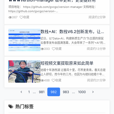
🔥🔥🔥version-manager 版本更新，更便捷好用
拍个短视频一样简单，人人都是开发者，人人都是创
造...
项目地址： https://github.com/gvcgo/version-manager 文档地址：
https://github.com/gvcgo/version-
manager/blob/main/docs/readmeCN.md B 站视频演示教程地址：
367
收藏
阅读约2分钟
https://www.bilibili.com/video/BV1bZ421v7sD/?s...
数栈+AI：数栈V6.2创新发布，让数
据开发更智能
近日，以“Data+AI，构建新质生产力”为主题的袋鼠
云春季发布会圆满落幕，大会带来了一系列“+AI”的
数字化产品与最新行业沉淀，旨在将数据与AI紧密结
393
收藏
阅读约13分钟
合，打破传统的生产力边界，赋能企业实现更高质
量、更高效率的数字化发展。会上，袋鼠云数栈产品
负责人偷天带来了融合AI能力的数栈V6.2的全新发
短视频文案提取原来如此简单
布，这不仅仅是一个简单的产品的升级，更代表着袋
鼠云对未来的一次大胆预...
结婚十年游西湖 过春风十里，尽荠麦青青。春天总是
让人舒坦，而今年的三月，也因为与媳妇结婚十年，
显得格外不同。两人奢侈的请了一天假，瞒着孩子，
488
收藏
阅读约21分钟
重游西湖，去寻找13年前的冰棍店（给当时还是同事
的她买了最贵的一个雪糕-8元），去寻找13年前卖红
1
...
981
豆钥匙扣的大爷（她送我了一个绿豆的钥匙扣-纯洁
982
983
...
1000
的友谊），去坐一坐13年前坐过的那条凳子... 正当沉
浸在浪漫的回忆中...
热门标签