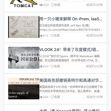
及以上版本的用户应该意识到，作为 Java EE 向
434
收藏
阅读约2分钟
Eclipse 基金会转移的一部分，Java EE 已从 Java
EE 迁移到 Jakarta EE，因此所有已实施 API 的主包
已从javax.*更改为jaka...
用一只小猪来解释 On-Prem, IaaS,
PaaS 和 SaaS 的区别
亚马逊云科技首席布道师 Jeff Barr 在[推]
(https://x.com/jeffbarr/status/892767314168365056)
上发过一张图，用一只小猪🐷讲清了 On-Prem,
413
收藏
阅读约6分钟
IaaS, PaaS 和 SaaS 的区别。 虽然历史悠久，但图
片内容一点也没有过时。 On-prem 本地部署 本地部
署（on-prem, 或 on-p...
VLOOK 24！带来了灰度模式/链接
检查/题注增强，实用好用的
VLOOK™是针对Typora（跨平台 Markdown 编辑
Markdown 主题插件
器）的主题包和增强插件（针对导出的 HTML 文
件)，旨在与众 Markdown 粉共创 Markdown 的自
445
收藏
阅读约4分钟
动化排版 2.0，在保持 Markdown 简洁性的基础
上，让编辑、阅读 Markdown 文档更实用，也更愉
悦。 VLOOK™属于开源软件（遵从MIT
美国商务部撤销英特尔和高通对华为
License），也是OSCHI...
的出口许可证
美国商务部于5月7日在一份声明中表示已经撤销了向
华为供应半导体的出口许可证，阻止英特尔、高通等
供应商向华为出售用于其智能手机和笔记本电脑的芯
384
收藏
阅读约1分钟
片。 华为上月发布的 MateBook X Pro 笔电配备了
英特尔的 Core Ultra 9 处理器。 知情人士称，此举
将影响对华为笔记本电脑和手机的芯片供应。华盛顿