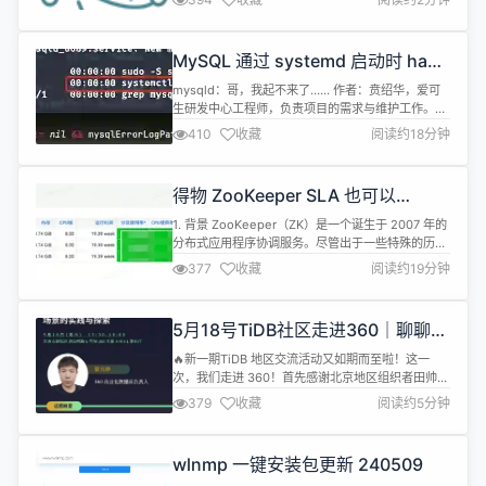
用。Electron 兼容 Mac、Windows 和 Linux，可
以构建出三个平台的应用程序。 Electron v30.0.3
更新内容如下： 修复 修复了从WebCo...
MySQL 通过 systemd 启动时 hang
住了……
mysqld：哥，我起不来了…… 作者：贲绍华，爱可
生研发中心工程师，负责项目的需求与维护工作。其
他身份：柯基铲屎官。 爱可生开源社区出品，原创内
410
收藏
阅读约18分钟
容未经授权不得随意使用，转载请联系小编并注明来
源。 本文约 2100 字，预计阅读需要 7 分钟。 引言
正如题目所述，在自动化测试场景下，通过
得物 ZooKeeper SLA 也可以
systemd 无法启动 MySQL。 连续 kill -9 结束实...
99.99%
1. 背景 ZooKeeper（ZK）是一个诞生于 2007 年的
分布式应用程序协调服务。尽管出于一些特殊的历史
原因，许多业务场景仍然不得不依赖它。比如，
377
收藏
阅读约19分钟
Kafka、任务调度等。特别是在 Flink 混合部署
ETCD 解耦 时，业务方曾要求绝对的稳定性，并强烈
建议不要使用自建的 ZooKeeper。出于对稳定性的
5月18号TiDB社区走进360｜聊聊全
考量，采用了阿里的 MSE-ZK。自从 20...
球视野下的TiDB应用实践！阵容超
🔥新一期TiDB 地区交流活动又如期而至啦！这一
强大！想要get降本增效大佬秘籍的
次，我们走进 360！首先感谢北京地区组织者田帅萌
TiDBer快报名！
老师和管元峥老师，邀请了超多 TiDB 社区的资深大
379
收藏
阅读约5分钟
佬来给大家分享 TiDB 降本增效的实践方案、大家都
在关注的“技术出海架构”的前沿经验、还有 TiDB 生
态圈的开发实践以及最新的 TiDB Roadmap、TiDB
wlnmp 一键安装包更新 240509
查询优化器的设计思考！超级建议大家都来听...