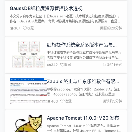
在为其添加对 Linux 的支持，官方博客发布了一篇文
GaussDB细粒度资源管控技术透视
章详细介绍了相关工作的...
本文分享自华为云社区《【GaussTech速递】技术解读之细粒度资源管控》，
作者：GaussDB 数据库。 背景 对数据库集群内资源管控与资源隔离一直是企
业客户长久以来的诉求。华为云GaussDB作为一款企业级分布式数据库，一直
367
收藏
阅读约20分钟
致力于满足企业对大型数据库集群的管理需要。 数据库可以管理的资源有计算
资源与存储资源，计算资源包括CPU、内存、IO与网络，存储资源...
红旗操作系统全系多版本产品与
360 全线产品完成兼容互认证更新
中科红旗旗下的全系多版本红旗操作系统产品与三六
零数字安全科技集团有限公司旗下的360全线产品
(360安全浏览器、360终端安全管理系统、360压
342
收藏
阅读约1分钟
缩、360安全卫士等)完成产品兼容互认证更新。 公
告称，本次兼容性互认证经中科红旗与三六零数字安
全科技集团有限公司联合测试，得出一致结论：360
Zabbix 终止与广东乐维软件有限公
全线产品与红旗操作系统全系多版本产品完全兼容，
司一切合作关系的严正声明
运行稳定，可为各类场景应用...
尊敬的Zabbix用户及合作伙伴： Zabbix SIA，注册
号：40003738045，注册地址：拉脱维亚里加
Dzelzavas街117号，LV-1021（以下简称
403
收藏
阅读约5分钟
“Zabbix”），是一家独立软件供应商，开发Zabbix监
控解决方案软件（以下简称“Zabbix软件”），该软件
作为开源软件分发，根据
Apache Tomcat 11.0.0-M20 发布
https://www.zabbix.com/licens...
Apache Tomcat 11.0.0-M20 现已发布。此版本是
一个里程碑版本，针对 Jakarta EE 11。 Tomcat 10