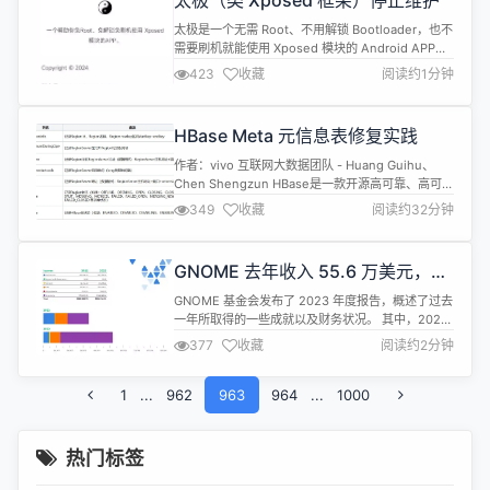
太极（类 Xposed 框架）停止维护
已对向华为出售美国技术实施了严格限制，但共和党
议员...
太极是一个无需 Root、不用解锁 Bootloader，也不
需要刷机就能使用 Xposed 模块的 Android APP。
太极能够运行 Xposed 模块，模块能通过它改变系统
423
收藏
阅读约1分钟
和应用的行为。太极既能以传统的 Root/刷机方式运
作，也能免 Root/ 免刷机运行；并且它支持
Android 5.0 ~ 12。 太极开发者昨日宣布该项目已永
HBase Meta 元信息表修复实践
久停更，未来将...
作者：vivo 互联网大数据团队 - Huang Guihu、
Chen Shengzun HBase是一款开源高可靠、高可扩
展性、高性能的分布式非关系型数据库，广泛应用于
349
收藏
阅读约32分钟
大数据处理、实时计算、数据存储和检索等领域。在
分布式集群中，硬件故障是一种常态，硬件故障可能
导致节点或者集群级别服务中断、meta表损坏、
GNOME 去年收入 55.6 万美元，支
RIT、Region空洞、重叠等问题，如何快速修复故...
出 67.59 万美元
GNOME 基金会发布了 2023 年度报告，概述了过去
一年所取得的一些成就以及财务状况。 其中，2023
年收入为 556,136 美元，远高于 2022 年报告的
377
收藏
阅读约2分钟
363,380 美元...... 大部分的增长来自于 2023 年的
筹款，该年的筹款收入为 42.2 万美元，而上一年为
1
...
962
17.1 万美元。 但在支出方面，GNOME 基金会在
963
964
...
1000
2023 年共...
热门标签