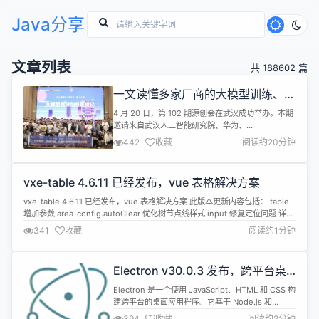
Java分享
文章列表
共 188602 篇
一文读懂多家厂商的大模型训练、推
理、部署策略
4 月 20 日，第 102 期源创会在武汉成功举办。本期
邀请来自武汉人工智能研究院、华为、
MindSpore、京东云、Gitee AI 的人工智能专家，
442
收藏
阅读约20分钟
围绕【大模型竞技与性能优化】主题发表演讲。接下
来就一起看看本期活动的精彩瞬间吧！ 大合影 get ✅
披萨和礼物不能少！ 接下来进入主题演讲回顾环节。
vxe-table 4.6.11 已经发布，vue 表格解决方案
可扫描下方二维码、关注“OSC 开源社区”视频号，进
入“...
vxe-table 4.6.11 已经发布，vue 表格解决方案 此版本更新内容包括： table
增加参数 area-config.autoClear 优化树节点线样式 input 修复定位问题 详情
查看：https://gitee.com/xuliangzhan_admin/vxe-table/releases/4.6.11
341
收藏
阅读约1分钟
Electron v30.0.3 发布，跨平台桌
面应用开发工具
Electron 是一个使用 JavaScript、HTML 和 CSS 构
建跨平台的桌面应用程序。它基于 Node.js 和
Chromium，被 Atom 编辑器和许多其他应用程序使
394
收藏
阅读约2分钟