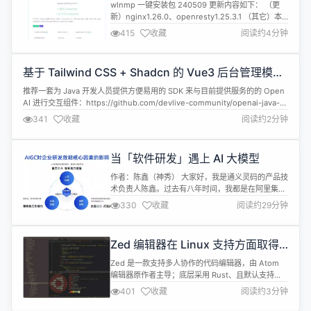
wlnmp 一键安装包 240509 更新内容如下： （更
新）nginx1.26.0、openresty1.25.3.1 （其它）本
次nginx，openresty更新后，如果原来使用listen
415
收藏
阅读约4分钟
443 ssl http2;方式，现在需要更改成 listen 443
ssl;http2 on; 从nginx1.26.0开始，wlnmp一键安装
包将原有的...
基于 Tailwind CSS + Shadcn 的 Vue3 后台管理模版
2024.0.5 发布
推荐一套为 Java 开发人员提供方便易用的 SDK 来与目前提供服务的的 Open
AI 进行交互组件：https://github.com/devlive-community/openai-java-
sdk 推荐一套功能强大的开源数据中台系统：https://github.com/devlive-
341
收藏
阅读约2分钟
community/datacap Shadcn UI V...
当「软件研发」遇上 AI 大模型
作者：陈鑫（神秀） 大家好，我是通义灵码的产品技
术负责人陈鑫。过去有八年时间，我都是在阿里集团
做研发效能，即研发工具相关的工作。 我们从 2015
330
收藏
阅读约29分钟
年开始做一站式 DevOps 平台，然后打造了云效，
也就是将 DevOps 平台实现云化。到了 2023 年，
我们明显感觉到大模型时代来了以后，软件工具将面
Zed 编辑器在 Linux 支持方面取得
临着彻底的革新，大模型和软件工具链的结合，使软
进展
件研发进入...
Zed 是一款支持多人协作的代码编辑器，由 Atom
编辑器原作者主导；底层采用 Rust、且默认支持
Rust，还自带了 rust-analyzer，主打 “高性能”。
401
收藏
阅读约3分钟
Zed 于 2024 年 1 月份正式宣布开源，该项目最初只
专注于对 macOS 的支持。时至今日，项目团队则正