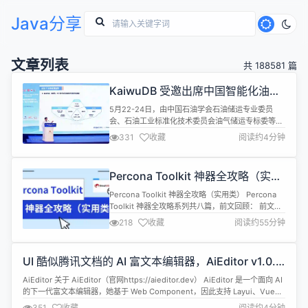
Java分享
文章列表
共 188581 篇
KaiwuDB 受邀出席中国智能化油气
管道与智慧管网技术交流大会
5月22-24日，由中国石油学会石油储运专业委员
会、石油工业标准化技术委员会油气储运专标委等联
合主办的“第十三届中国智能化油气管道与智慧管网
331
收藏
阅读约4分钟
技术交流大会”在浙江省杭州市盛大召开，KaiwuDB
受邀亮相大会。浪潮院士、山东浪潮数据库技术有限
公司总经理、KaiwuDB 董事长张晖发表了题为《智
Percona Toolkit 神器全攻略（实用
慧管网，赋能能源“动脉”数字化转型升级》的主题演
类）
讲。 本次大会，全国...
Percona Toolkit 神器全攻略（实用类） Percona
Toolkit 神器全攻略系列共八篇，前文回顾： 前文回
顾 Percona Toolkit 神器全攻略 全文约定：$为命令
218
收藏
阅读约55分钟
提示符、greatsql&gt;为GreatSQL数据库提示符。
在后续阅读中，依据此约定进行理解与操作 实用类
在Percona Toolkit中实用类共有以下工具 p...
UI 酷似腾讯文档的 AI 富文本编辑器，AiEditor v1.0.4
发布
AiEditor 关于 AiEditor（官网https://aieditor.dev） AiEditor 是一个面向 AI
的下一代富文本编辑器，她基于 Web Component，因此支持 Layui、Vue、
React、Angular 等几乎任何前端框架。她适配了 PC Web 端和手机端，并提
351
收藏
阅读约4分钟