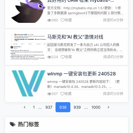
真好用的 ORM 框架 mybatis-
场气氛热烈。让我们一起回顾本次活动...
mp:1.5.1 发布
官方文档：http://mybatis-mp.cn 1.5.1更新： 1.修
复了多数据源 springboot3下报错的问题 2.部分数
据库函数同时兼容各数据库 3.增加不同数据库执行不
360
收藏
阅读约4分钟
同sql功能 SysUser sysUser =
QueryChain.of(sysUserMapper)
.select(SysUser::getId) .onDB...
马斯克和“AI 教父”激情对线
起因是马斯克转发了一条为自己 xAI 公司招人的推
文： 没成想被有“AI 教父”之称的杨立昆当场拆台，言
语间尽是嘲讽。 杨立昆（法语：Yann Le Cun）是
324
收藏
阅读约2分钟
一名法国计算机科学家。他在机器学习、计算机视
觉、移动机器人和计算神经科学等领域都有很多贡
献，目前在 Meta 担任首席人工智能科学家。 他最著
wlnmp 一键安装包更新 240528
名的工作是在光学字符识别和计算机视觉上使用卷积
神经网络，他...
wlnmp 一键安装包 240528 更新内容如下： （更
新）mariadb10.4.34、mariadb10.5.25、
mariadb10.6.18、mariadb10.11.8 （其它）增加
357
收藏
阅读约3分钟
mariadb10.4.34、mariadb10.5.25、
mariadb10.6.18、mariadb10.11.8使用指南，可以在
1
...
937
版本支持列表中点击对应的mysq...
938
939
...
1000
热门标签