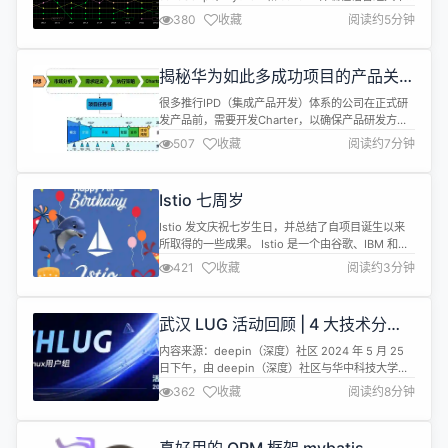
衰的原因。 他在文中指出，尽管云计算、移动开发和
380
收藏
阅读约5分钟
AI 取得了长足进步，但全球企业的日常业务仍依赖于
上世纪 90 年代问世的三种编程语言。在几乎所有的
排名系统中，JavaScript、Python 和 Java 都位居
揭秘华为如此多成功项目的产品关键
最流行...
——Charter模板
很多推行IPD（集成产品开发）体系的公司在正式研
发产品前，需要开发Charter，以确保产品研发方向
的正确。Charter，即项目任务书或商业计划书。
507
收藏
阅读约7分钟
Charter的呈现标志着产品规划阶段的完成，能为产
品开发的投资评估和决策提供关键依据。 在IPD体系
中，Charter的核心逻辑主要体现在两点：一是产品
Istio 七周岁
值不值得投入，二是产品怎么做才有竞争力。正如华
为徐直军曾...
Istio 发文庆祝七岁生日，并总结了自项目诞生以来
所取得的一些成果。 Istio 是一个由谷歌、IBM 和
Lyft 的团队于 2016 年开始合作开发的开源项目，在
421
收藏
阅读约3分钟
2017 年正式推出；它是一个大型微服务系统管理工
具，旨在提供一种统一化的微服务连接、安全保障、
管理与监控方式；基于 Lyft 的 Envoy 项目构建。
武汉 LUG 活动回顾 | 4 大技术分
2022 年 4 月，谷歌和 Is...
享！干货满满，热闹非凡！
内容来源：deepin（深度）社区 2024 年 5 月 25
日下午，由 deepin（深度）社区与华中科技大学开
放原子开源俱乐部联合举办的武汉 Linux 爱好者线下
362
收藏
阅读约8分钟
沙龙活动（WHLUG）在华中科技大学成功举办。 本
次活动聚集了近 40 名来自武汉地区的 Linuxer 线下
参与，共同探讨技术话题，分享技术经验和见解，现