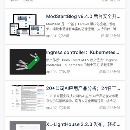
供了 亮色 和 暗色 两个主题。除此之外，她还提供了灵活的...
ModStartBlog v9.4.0 后台安全升
级，已知问题修复
ModStart 是一个基于 Laravel 模块化极速开发框
架。模块市场拥有丰富的功能应用，支持后台一键快
速安装，让开发者能快的实现业务功能开发。 系统完
381
收藏
阅读约5分钟
全开源，基于 Apache 2.0 开源协议。 功能特性 丰
富的模块市场，后台一键快速安装 会员模块通用且完
整，支持完整的API调用 大文件分片上传，进度条显
Ingress controller：Kubernetes
示，已上传文件管理 强大的模块扩展功能，所有模...
的瑞士军刀
原文作者：Brian Ehlert of F5 原文链接：Ingress
controller：Kubernetes 的瑞士军刀 转载来源：
NGINX 中文官网 NGINX 唯一中文官方社区 ，尽在
398
收藏
阅读约16分钟
nginx.org.cn 许多人认为 Ingress
controller（Ingress 控制器）的价值不大，但实际
上它可成为您软件栈中的强大工具。 Ingre...
20+公司AI应用产品分析；24名工
程师的LLM使用痛点
1. 20多家顶尖科技公司的AI应用 AI产品功能对市场
来说仍然是新事物。没有人完全弄清楚其中多少功能
将得到广泛使用，以及用户在多大程度上真正想要这
407
收藏
阅读约16分钟
些新产品。 本系列文章分析了海外科技公司将AI集成
到其产品中的新方法和功能，包括Chrome、
Slack、Docusign、Yelp、Google地图、
XL-LightHouse 2.2.3 发布，轻松
Pinterest、Airbnb、Replit、Airtab...