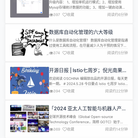
实现大数据实时统计
升级内容： 1、增加单机运行模式；2、增加使用
Mysql存储统计数据的功能；3、增加一键启动演示
示例功能；4、修改了个别问题；5、项目文档优化
397
收藏
阅读约6分钟
一键部署，一行代码接入，无需大数据研发运维经
验，轻松实现海量数据实时统计！ 概述 XL-
LightHouse 是针对繁杂的数据统计需求而开发的一
数据库自动化管理的六大等级
套集成了数据写入、数据运算和数据可视化等一系列
功能，支持超大数据量，支持...
什么是数据库自动化管理？ 数据库自动化管理是指通
过使用工具和流程，在尽量减少人为干预的情况下，
管理和执行与数据库相关的任务。主要目的当然是提
374
收藏
阅读约5分钟
高效率，减少人为错误，确保一致性，并解放 DBA
和开发者，让他们能够专注于更加重要的任务。 我们
借鉴了自动驾驶的 6 大等级，并定义了数据库自动化
开源日报 | Istio七周岁；倪光南果然
管理的 6 个等级。 第 0 级 - 无自动化 在这个级别，
有远见；AI搜索的诸神之战；“龙芯
所有的数据库...
欢迎阅读 OSCHINA 编辑部出品的开源日报，每天更
+鸿蒙”桌面PC；马斯克激情对线；
新一期。 # 2024.5.28 今日要点 Istio 七周岁 Istio
SaaS的PLG模式
是一个由谷歌、IBM 和 Lyft 的团队于 2016 年开始合
394
收藏
阅读约22分钟
作开发的开源项目，在 2017 年正式推出；它是一个
大型微服务系统管理工具，旨在提供一种统一化的微
服务连接、安全保障、管理与监控方式；基于 Lyft 的
「2024 亚太人工智能与机器人产业
Envoy ...
峰会暨 GOTC 全球开源技术峰会」
全球开源技术峰会（Global Open-source
即将召开！全球议题征集中
Technology Conference，简称 GOTC）始于
2021 年，是面向全球开发者的开源技术盛会。 今
369
收藏
阅读约14分钟
年，中国人工智能学会与开源中国共同举办「2024
亚太人工智能与机器人产业峰会暨GOTC全球开源技