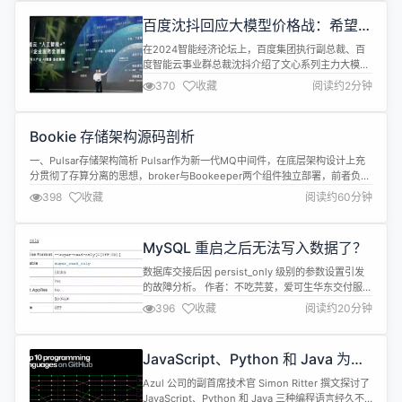
术峰会」，将于7月13-14日在杭州隆重举行。 本次
百度沈抖回应大模型价格战：希望大
峰会将汇聚全球顶尖的专家、学者、企业领袖...
家别再天天拉表格比价格
在2024智能经济论坛上，百度集团执行副总裁、百
度智能云事业群总裁沈抖介绍了文心系列主力大模型
免费背后的原因。 “其实我们决定免费的原因特别朴
370
收藏
阅读约2分钟
素，就是希望大家别再天天拉表格比价格了，有这个
时间，不如去卷场景、卷应用。现在成本更低了，大
家创新的胆子可以更大一些、步子可以更快一些，把
Bookie 存储架构源码剖析
相关的场景都试一遍，快速验证。跑成功了，就快速
复制。” 沈抖表示，模型免费以及降...
一、Pulsar存储架构简析 Pulsar作为新一代MQ中间件，在底层架构设计上充
分贯彻了存算分离的思想，broker与Bookeeper两个组件独立部署，前者负责
流量的调度、聚合、计算，后者负责数据的存储，这也契合了云原生下k8s大行
398
收藏
阅读约60分钟
其道的时代背景。Bookeeper又名Bookie ，是一个单独的存储引擎。在组件
关系上，broker深度依赖Bookie，...
MySQL 重启之后无法写入数据了？
数据库交接后因 persist_only 级别的参数设置引发
的故障分析。 作者：不吃芫荽，爱可生华东交付服务
部 DBA 成员，主要负责 MySQL 故障处理及相关技
396
收藏
阅读约20分钟
术支持。 爱可生开源社区出品，原创内容未经授权不
得随意使用，转载请联系小编并注明来源。 本文约
1800 字，预计阅读需要 6 分钟。 背景 客户在给系
JavaScript、Python 和 Java 为何
统打补丁之后需要重启服务器，数据库在重启之后...
一直是开发者的首选
Azul 公司的副首席技术官 Simon Ritter 撰文探讨了
JavaScript、Python 和 Java 三种编程语言经久不