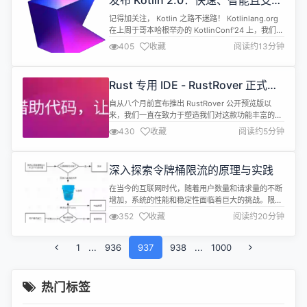
发布 Kotlin 2.0：快速、智能且支持
意...
多平台
记得加关注， Kotlin 之路不迷路！ Kotlinlang.org
在上周于哥本哈根举办的 KotlinConf'24 上，我们非
常激动地发布了 Kotlin 2.0，它带有稳定的 K2 编译
405
收藏
阅读约13分钟
器，从根本上支持多平台，能够更好地理解您的代
码，并且编译速度提高了一倍。 Kotlin 最初是一种
JVM 语言，由于其简洁和安全性，迅速在开发者中
Rust 专用 IDE - RustRover 正式版
流行起来。在...
发布，个人非商用免费！
自从八个月前宣布推出 RustRover 公开预览版以
来，我们一直在致力于塑造我们对这款功能丰富的
Rust IDE 的愿景。现在，我们很高兴地宣布推出这
430
收藏
阅读约5分钟
款全新 IDE 的正式版，这款 IDE 现已加入我们的现
有 JetBrains IDEs 系列。 我们要感谢所有早期采用
者的信任、持续支持、积极测试和宝贵反馈，这使我
深入探索令牌桶限流的原理与实践
们得以在产品正式发布之前解决最关键的问题...
在当今的互联网时代，随着用户数量和请求量的不断
增加，系统的性能和稳定性面临着巨大的挑战。限流
算法作为保障系统稳定性的重要手段之一，被广泛应
352
收藏
阅读约20分钟
用于各种服务和应用中。限流的核心目的是对某一时
间窗口内的请求数进行限制，保持系统的可用性和稳
1
...
936
定性，防止因流量暴增而导致的系统运行缓慢或宕
937
938
...
1000
机。 常见限流算法对比 常见的限流算法有四种： ●
令牌桶算法（Token Bucke...
热门标签