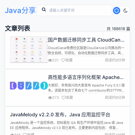
Java分享
文章列表
共 188618 篇
国产数据迁移同步工具 CloudCanal
v4.1.1.0 发布
CloudCanal免费社区版是ClouGence公司推出的一
款全自研、可视化、自动化数据迁移同步工具，具备
结构迁移、数据迁移、数据同步、数据校验、数据订
331
收藏
阅读约9分钟
正等功能，支持30+ 款流行关系型数据库、实时数
仓、消息中间件、缓存数据库和搜索引擎之间数据互
通，其中包含国产数据库
高性能多语言序列化框架 Apache
OceanBase,PolarDB,TiDB,StarRocks,Doris,Rocket...
Fury 0.5.1 版本正式发布
大家好，非常高兴向大家发布 Apache Fury 0.5.1 版
本。该版本包含了来自七个 contributor的37个PR的
贡献，可以参考安装文档获取最新版本。 Release
373
收藏
阅读约8分钟
Notes：https://github.com/apache/incubator-
fury/releases/tag/v0.5.1 Apache Fury简介
Apache F...
JavaMelody v2.2.0 发布，Java 应用监控平台
JavaMelody 是一个监控系统，目标是在 QA 和生产环境中监控Java 或 Java
EE 应用程序。JavaMelody v2.1.0 现已发布，主要更新内容包括： 修复
#1214PostgreSQL pg_database 请求由于自 PostgreSQL 15 以来因缺少列
316
收藏
阅读约4分钟