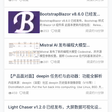
而失败（54d2178）。 修复 Spring Boot reactiv...
BootstrapBlazor v8.6.0 已经发
布，Bootstrap 样式的 Blazor UI 组
BootstrapBlazor v8.6.0 已经发布，Bootstrap 样式
件库
的 Blazor UI 组件库 此版本更新内容包括： Release
2024-5-30 V8.6.0 Bugs fix(DateTimePicker): 修
353
收藏
阅读约19分钟
复 NET6 框架无法拖动表针问题 by @ArgoZhang
in https://github.com/dotnetc...
Mistral AI 发布编程大模型
Codestral：220 亿参数、支持 80
Mistral 发布了新的编程大模型 Codestral，并开源
多种语言
模型参数权重。据称 Codestral 在代码基准测试中显
著优于 Llama3 70B 等大模型。 Codestral 在 80 多
381
收藏
阅读约3分钟
种编程语言的不同数据集上进行了训练，其中包括最
流行的语言，如 Python、Java、C、C++、
JavaScript 和 Bash。对于不那么主流的语言比如
【产品面对面】deepin 任务栏与启动器：功能全解析
Sw...
内容来源：deepin（深度）社区 deepin 历史版本镜像获取（V15等）：
DistroWatch.com: Put the fun back into computing. Use Linux, BSD. 大
家期待已久的 deepin（深度）社区产品经理面对面活动终于来了。在这个全新
459
收藏
阅读约11分钟
的栏目中，我们各个产品的产品经理们将一一登场，为大家介绍 deepin...
Light Chaser v1.2.0 已经发布，大屏数据可视化设计