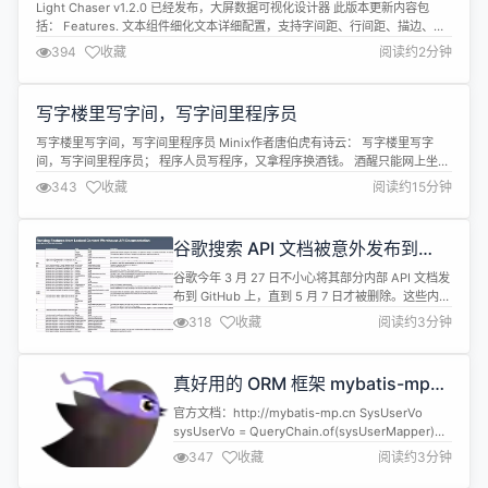
器
Light Chaser v1.2.0 已经发布，大屏数据可视化设计器 此版本更新内容包
括： Features. 文本组件细化文本详细配置，支持字间距、行间距、描边、对
齐设置。数字翻牌器支持对齐设置。 支持自定义高德地图组件（需自行申请高
394
收藏
阅读约2分钟
德地图key） 支持自定义G2Plot图表组件（自定义文档请参考G2官方文档）
支持项目导出、导入功能（json格式） 支...
写字楼里写字间，写字间里程序员
写字楼里写字间，写字间里程序员 Minix作者唐伯虎有诗云： 写字楼里写字
间，写字间里程序员； 程序人员写程序，又拿程序换酒钱。 酒醒只能网上坐，
醉酒还来网下眠； 醉酒酒醒日复日，网上网下年复年。 但愿老死电脑间，不愿
343
收藏
阅读约15分钟
鞠躬老板前； 别人笑我太疯癫，我笑自己命太贱； 不见满街漂亮妹，那个归得
程序员。 所以您需要魔法棒，Rust通用代码生成器就是这样的魔法棒。最...
谷歌搜索 API 文档被意外发布到
GitHub：2500 多页、揭开搜索排
谷歌今年 3 月 27 日不小心将其部分内部 API 文档发
名内幕
布到 GitHub 上，直到 5 月 7 日才被删除。这些内部
文件披露了 Google 搜索引擎相关的敏感信息。 据
318
收藏
阅读约3分钟
市场和受众研究公司SparkToro在官网博客发布的文
章，本次泄露文档中的部分内容与谷歌公开表态的信
息以及2023年的美国司法部起诉谷歌的反垄断案件
真好用的 ORM 框架 mybatis-mp
中的证词相矛盾。比如，谷歌曾一再否认...
1.5.2 发布
官方文档：http://mybatis-mp.cn SysUserVo
sysUserVo = QueryChain.of(sysUserMapper)
.select(SysUserVo.class) .from(SysUser.class)
347
收藏
阅读约3分钟
.join(SysUser.class, SysRole.class)
.returnType(Sys...