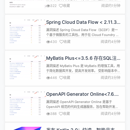
并增强自身技术的目的，俄罗斯政府可能会对使用外
322
收藏
阅读约1分钟
国软件的国内公司收取费用，但具体的拟议费用及收
取方式暂未透露。 西方因乌克兰战争对俄罗斯进行了
制裁，限制其从国外获得技术和设备的能力。俄罗斯
Spring Cloud Data Flow < 2.11.3
总统普京也因此将实现技术独立定为重要目标，并在
存在任意文件写入漏洞
本月初签署了一项法令，规定到 20...
漏洞描述 Spring Cloud Data Flow（SCDF）是一
个基于微服务的工具包，用于在 Cloud Foundry 和
Kubernetes 中构建流式和批量数据处理管道。
430
收藏
阅读约4分钟
SCDF中一个核心组件Spring Cloud Skipper负责处
理应用程序的部署、升级和回滚等操作。 在受影响版
本中，Skipper Server在接收上传请求时对zip文...
MyBatis Plus<=3.5.6 存在SQL注
入漏洞
漏洞描述 MyBatis Plus 是 MyBatis 的增强工具，用
于简化数据库开发，提高开发效率。 受影响版本中，
由于 UpdateWrapper 类未对用户可控的参数进行过
446
收藏
阅读约3分钟
滤导致存在SQL注入漏洞，攻击者可基于布尔盲注窃
取数据库敏感信息。 漏洞名称 MyBatis
Plus&lt;=3.5.6 存在SQL注入漏洞 漏洞类型 SQL注
OpenAPI Generator Online<7.6.0
入 发现时间 202...
存在路径遍历漏洞
漏洞描述 OpenAPI Generator Online 是基于
OpenAPI 规范的代码生成器服务，旨在帮助开发人
员生成客户端 SDK、服务器端代码、API 文档等。
388
收藏
阅读约4分钟
受影响版本中，由于 Generator 类未对用户可控的
输出目录参数 outputFolder 进行过滤，攻击者可在
请求代码生成Api(如: api/gen/clients/)时传入恶