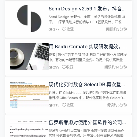
Semi Design v2.59.1 发布，抖音企
业级 UI 库
Semi Design 是现代、全面、灵活的设计系统和 UI
库，由字节跳动抖音前端与 UED 团队设计、开发并
维护，是一款包含设计语言、React 组件、主题等开
377
收藏
阅读约3分钟
箱即用的中后台解决方案，可用于快速搭建美观的
React 应用。 Semi Design v2.59.1 现已发布，此
版本带来如下更新内容： 【Fix】 修复 Select
用 Baidu Comate 实现研发提效，
Option 传入 d...
百度营销服务团队打造“轻舸”加速营
作者 |商业广告平台部 导读 日新月异的商业发展过程
销智能化
中，有效的市场营销至关重要。为用户提供高质量的
平台服务、提升广告效率和精准度，是各营销平台的
299
收藏
阅读约14分钟
“头等大事”，也对平台底层的研发工作提出了更多挑
战。如何快速实现产品迭代以持续满足用户需求？研
发效能非常关键。进入大模型时代，这一难题有了新
现代化实时数仓 SelectDB 再次登顶
解法。 全文4527字，预计阅读时间12分钟。 百度营
ClickBench 全球数据库分析性能排
销服务团队为百度整体营...
近日，在 ClickHouse 发起的分析型数据库性能测试
行榜
排行榜 ClickBench 中，现代化实时数仓 SelectDB
在时隔两年后再次完成登顶，在全部近百款数据库和
313
收藏
阅读约5分钟
数十种机型中，性能位居总榜第一！ ClickBench 是
业界最为权威的数据库分析性能评测之一，有关
ClickBench 的介绍参考过往文章： 在 ClickBench
俄罗斯考虑对使用外国软件的公司收
性能排行榜中，测...
费
俄通社-塔斯社周二援引俄罗斯数字发展部部长马克
苏特·沙达耶夫的话称，出于减少对外国技术的依赖，