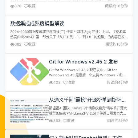
读》。本文为报告的最后一篇，主要对数据集成技术进行趋势预测与总结，并
378
收藏
阅读约10分钟
讲解如何使用数据集成成熟度模型。 趋势 数据集成在未来几年随着EtLT架构的
普及，很多新型的场景会出现，同时数据虚拟化、DataF...
数据集成成熟度模型解读
2024-2030数据集成成熟度曲线(二) 作者 * 郭炜 &gt; 导读：上周，《技术成
熟度曲线2024》第一部分关于「从ETL 到ELT，到 EtLT的趋势」的内容已发
布，本文为报告的第二篇，主要对数据集成成熟度模型进行解读，并讲解数据
382
收藏
阅读约16分钟
集成的典型应用场景、核心能力等。 &gt; 报告的最后一篇系列文章将于近期发
布，敬请期待！ 数据生产 数据生产部分指的是...
Git for Windows v2.45.2 发布
Git for Windows v2.45.2 现已发布，Git for
Windows v2.45 是最后一个支持 Windows 7 和
Windows 8 的版本。值得注意的是，Git for
403
收藏
阅读约4分钟
Windows 的 32 位版本已被弃用；其最后一个正式
版本计划于 2025 年发布。 New Features 随附Git
v2.45.2 随附Tig v2....
从通义千问“霸榜”开源榜单到斯坦福
团队“抄袭”清华系AI公司，中国大模
斯坦福AI团队(Llama3-V)“镜像级套壳”清华系开源大
型技术有多强？
模型(MiniCPM-Llama3-V 2.5)事件近日引发巨大关
注——让人不禁感叹一句“国内一开源，国外就自
353
收藏
阅读约5分钟
主”。 调侃归调侃，斯坦福AI团队抄袭事件相关的三
名成员都有着卓越的学术和技术研发背景，并且在AI
模型领域有着深厚的积累。他们本应避免将他人的成