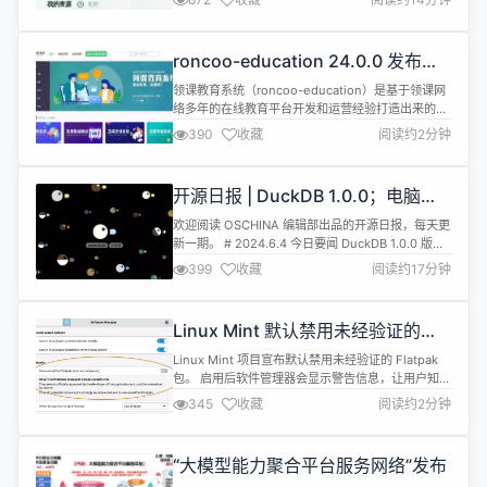
业、数字内容生产行业正在经历这从生产方式和生产
效率上的一个巨大变化。预测到2030年有AI大模型
生成的数字内容比例将高达90%，包括通过AIGC来
roncoo-education 24.0.0 发布，
生成数字人，数字人视频等，本博文就来教大家如何
微服务分布式在线教育开源系统
用华为云...
领课教育系统（roncoo-education）是基于领课网
络多年的在线教育平台开发和运营经验打造出来的产
品，致力于打造一个各行业都适用的分布式在线教育
390
收藏
阅读约2分钟
系统。系统采用前后端分离模式，前台采用 vue.js
为核心框架，后台采用 Spring Cloud 为核心框架。
系统目前主要功能有课程点播功能，支持多家视频云
开源日报 | DuckDB 1.0.0；电脑死
的接入，课程附件管理功能，支持多家存储云的接
机；操作系统是应用生态的基础；
入，...
欢迎阅读 OSCHINA 编辑部出品的开源日报，每天更
Arm拿下Windows PC；大模型明
新一期。 # 2024.6.4 今日要闻 DuckDB 1.0.0 版本
星公司扎堆找“接盘侠”
正式发布，开启数据分析新纪元 2024 年 6 月 3
399
收藏
阅读约17分钟
日，备受瞩目的数据分析引擎 DuckDB 迎来了一个
重要的里程碑 ——1.0.0 版本正式发布。这个版本的
代号为 "Snow Duck"（雪鸭），寓意着 DuckDB 在
Linux Mint 默认禁用未经验证的
数据分析...
Flatpak 软件包
Linux Mint 项目宣布默认禁用未经验证的 Flatpak
包。 启用后软件管理器会显示警告信息，让用户知道
使用未经验证软件包的安全风险。 如果用户允许未经
345
收藏
阅读约2分钟
验证的 Flatpak 软件包，它的软件管理器会将这些软
件包清晰标记出来 Flatpak 是 Red Hat 主导开发的
包格式，类似 Canonical 主导的包格式 Snap，它的
“大模型能力聚合平台服务网络”发布
Ubuntu ...