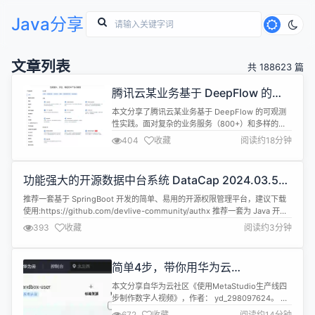
Java分享
文章列表
共 188623 篇
腾讯云某业务基于 DeepFlow 的可
观测性实践
本文分享了腾讯云某业务基于 DeepFlow 的可观测
性实践。面对复杂的业务服务（800+）和多样的编
程语言，腾讯云某业务团队选择了 DeepFlow 作为
404
收藏
阅读约18分钟
跨语言、无侵入的可观测技术。与其他技术（如
Hubble 和 Pixie）相比，DeepFlow 在数据指标、
协议支持和扩展能力等方面表现优异，成为最佳选
功能强大的开源数据中台系统 DataCap 2024.03.5
择。引入 DeepFlow 后，腾讯云通过与现有系...
发布
推荐一套基于 SpringBoot 开发的简单、易用的开源权限管理平台，建议下载
使用:https://github.com/devlive-community/authx 推荐一套为 Java 开发
人员提供方便易用的 SDK 来与目前提供服务的的 Open AI 进行交互组件：
393
收藏
阅读约3分钟
https://github.com/devlive-community/open...
简单4步，带你用华为云
MetaStudio制作数字人短片
本文分享自华为云社区《使用MetaStudio生产线四
步制作数字人视频》，作者： yd_298097624。 随
着AIGC新技术尤其是大模型技术的发展，音视频行
672
收藏
阅读约14分钟