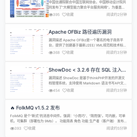
中国信通院联合中国互联网协会，中国移动设计院共
同发布了“大模型能力聚合平台服务网络”，为垂直领
域的大模型应用以及消费电子设备、机器人、无人机
395
收藏
阅读约2分钟
等设备提供涵盖“云-边-端-网-算-安”的一体化端到端
的能力支持。 随着人工智能技术的迅猛发展和应用，
大模型已成为推动科技进步和产业变革和数字化转型
Apache OFBiz 路径遍历漏洞
的重要力量。然而大模型的训练、维护和运营既需要
高性能计算机、大规模分布...
漏洞描述 Apache OFBiz是一个著名的电子商务平
台，提供了创建基于最新J2EE/ XML规范和技术标
准，构建大中型企业级、跨平台、跨数据库、跨应用
368
收藏
阅读约3分钟
服务器的多层、分布式电子商务类WEB应用系统的框
架。 Apache OFBiz 版本 18.12.14 之前版本中存在
路径遍历漏洞，由于对HTTP请求URL中的特殊字符
ShowDoc < 3.2.6 存在 SQL 注入漏
（如；、%2e）限制不当，威胁者可构造...
洞
漏洞描述 ShowDoc 是基于thinkPHP开发的开源文
档管理系统，支持使用 Markdown 语法书写API文
档、数据字典、在线Excel文档等功能。 ShowDoc
454
收藏
阅读约3分钟
3.2.6之前版本存在sql注入漏洞，在 Showdoc
的/server/index.php?s=/api/item/pwd路径的
item_id参数存在拼接执行逻辑，攻击者可利用 sq...
🔥 FolkMQ v1.5.2 发布
FolkMQ 是个“新式”的消息中间件。强调：“小而巧”、“简而强”。可内嵌，可单
机，可集群（部署包为 9Mb）。 功能简表 角色 功能 生产者（客户端） 发布
普通消息、Qos0消息、定时消息、顺序消息、可过期消息、事务消息、广播消
393
收藏
阅读约5分钟
息 消费者（客户端） 订阅、取消订阅。消费-ACK（自动、手动） 服务端 发
布-Confirm、订阅-Confirm、取...