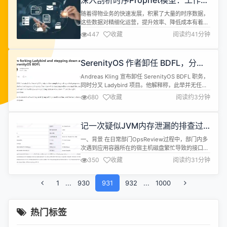
深入剖析时序Prophet模型：工作原
果直接宣称为自己的，这种做法无疑是违背了开源
理与源码解析｜得物技术
社...
随着得物业务的快速发展，积累了大量的时序数据，
这些数据对精细化运营，提升效率、降低成本有着重
要作用。在得物的时序数据挖掘场景中，时序预测
447
收藏
阅读约41分钟
Prophet模型使用频繁，本文对Prophet的原理和源
码进行深入分析，欢迎阅读和交流。 一、引入 时间
序列是指按照时间先后顺序收集或观测的一系列数据
SerenityOS 作者卸任 BDFL，分叉
点，这类数据通常都具有一定时间相关性，基于这种
Ladybird
顺序性，我们可以对时间序列...
Andreas Kling 宣布卸任 SerenityOS BDFL 职务，
同时分叉 Ladybird 项目。他解释称，此举并无任何
其他隐情，单纯只是因为他觉得两个项目都需要独立
680
收藏
阅读约3分钟
的发展空间。 SerenityOS 是一个用于 x86 计算机
的图形化的类 Unix 操作系统，由 Andreas Kling 在
2018 年创建。Ladybird 则诞生于 20...
记一次疑似JVM内存泄漏的排查过
程
一、背景 在日常部门OpsReview过程中，部门内多
次遇到应用容器所在的宿主机磁盘繁忙导致的接口响
应缓慢，TP99增高等影响服务性能的问题，其中比
350
收藏
阅读约31分钟
较有效的解决方案是开启日志的异步打印，可以有效
避免同步日志打印在磁盘IO高起的情况下拖慢业务线
1
...
930
程的执行效率。 部门内的jimkv应用为了配合仓做切
931
932
...
1000
量，在最近将日志打印功能降到了INFO级别，打开
日志打印以便问题排...
热门标签