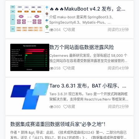
🔥🔥🔥MakuBoot v4.2 发布，企业
级低代码开发平台
介绍 maku-boot 是采用 SpringBoot3.3、
SpringSecurity6.3、Mybatis-Plus、
Flowable7.0、Vue3、Element-plus 等技术开发
364
收藏
阅读约3分钟
的低代码开发平台，旨在为开发者提供一个简洁、高
效、可扩展的低代码开发平台。 使用门槛极低，支持
国密加密、达梦数据库等，符合信创需求的低代码开
数万个网站面临数据泄露风险
发平台。 采用组件模式，扩...
Cybernews 最新研究发现，全球有超过 58,000 个
独立网站存在容易遭受数据泄露甚至完全被接管的威
胁。 研究小组通过对公开暴露的环境文件（.env）
358
收藏
阅读约4分钟
进行了调查，这些文件包含密码、API 密钥和网站访
问数据库、邮件服务器、支付处理器、内容管理系统
和其他各种服务所需的其他机密。 对公开索引的扫描
Taro 3.6.31 发布，BAT 小程序、
显示，数千名网站所有者没有对密钥进行保护。导致
H5 与 RN 端统一框架
这些网站不仅...
Taro 3.6.31 现已发布。Taro 是一个开放式跨端跨框
架解决方案，支持使用 React/Vue/Nerv 等框架来开
发微信 / 京东 / 百度 / 支付宝 / 字节跳动 / QQ 小程
360
收藏
阅读约2分钟
序 / H5 等应用。 此版本具体更新内容如下： H5 新
增了 H5 版本的 Map 组件 修复了 CSS 中单行注释
的语法问题 修复了在弱网络情况下，频繁切换页面
数据集成赛道重回数据领域兵家“必争之地”！
导...
作者 * 郭炜 &gt; 导读：此前，《技术成熟度曲线2024》第一、二部分内容已
发布，详见《「从ETL 到ELT，到 EtLT的趋势」》、《数据集成成熟度模型解