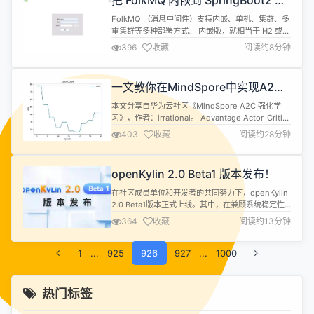
把 FolkMQ 内嵌到 SpringBoot2 项
内容节选。 随着科学技术的发展，特别是信息技术的
目里（比如 “诺依” 啊）
发展，人类获取数据、存储数据...
FolkMQ （消息中间件）支持内嵌、单机、集群、多
重集群等多种部署方式。 内嵌版，就相当于 H2 或
SQLite 数据库一样。给一些小项目（或者特别需
396
收藏
阅读约8分钟
求）带来了方便。 大项目，则可以使用独立部署的
“单机版” 或 “集群版” 内嵌个消息中间件，体积会不会
太大啦？！！不会，单机版只有9Mb，内嵌版才
一文教你在MindSpore中实现A2C
7Mb。超级小的啦！ 1、了解 FolkMQ 内嵌版 Fo...
算法训练
本文分享自华为云社区《MindSpore A2C 强化学
习》，作者：irrational。 Advantage Actor-Critic
(A2C)算法是一个强化学习算法，它结合了策略梯度
403
收藏
阅读约28分钟
（Actor）和价值函数（Critic）的方法。A2C算法在
许多强化学习任务中表现优越，因为它能够利用价值
函数来减少策略梯度的方差，同时直接优化策略。
openKylin 2.0 Beta1 版本发布！
A2C算法的核心思想...
在社区成员单位和开发者的共同努力下，openKylin
2.0 Beta1版本正式上线。其中，在兼顾系统稳定性
和用户易用性的基础上，openKylin 2.0 Beta1版本
364
收藏
阅读约13分钟
还新增了许多新功能，包括大家期待已久的AI助手功
能！并对系统进行了优化改进，完善了不可变系统、
1
...
925
wlcom合成器、开明软件包等重要新特性。 请注
926
927
...
1000
意，openKylin 2.0 Beta1版...
热门标签