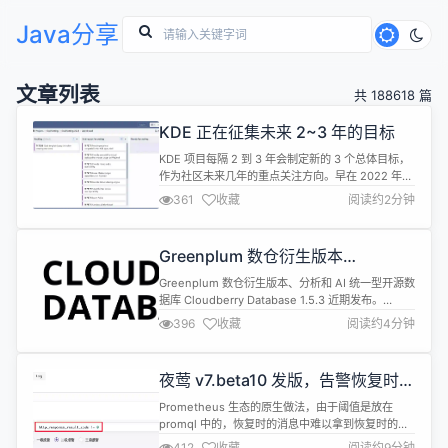
Java分享
文章列表
共 188618 篇
KDE 正在征集未来 2~3 年的目标
KDE 项目每隔 2 到 3 年会制定新的 3 个总体目标，
作为社区未来几年的重点关注方向。早在 2022 年，
KDE 就制定了以提高可访问性、开发更环保的软件以
361
收藏
阅读约2分钟
及自动化更多流程以简化 KDE 的开发的 3 个目标，
详情可查看KDE 目标页面。 现如今，KDE 的 Lydia
Pintscher 又发布了新的征集提案通知，为KDE 社区
Greenplum 数仓衍生版本
在未来 2 至 3 年...
Cloudberry Database 1.5.3 发布
Greenplum 数仓衍生版本、分析和 AI 统一型开源数
据库 Cloudberry Database 1.5.3 近期发布。
Cloudberry Database 1.5.3 是一个小版本更新，包
396
收藏
阅读约4分钟
含了一些提升改进、 bug 修复和文档更新。下面是
主要变更： 提升改进​ 在默认 build 中支持
postgres_fdw#400by @smartyhero...
夜莺 v7.beta10 发版，告警恢复时可
以拿到恢复时的值了
Prometheus 生态的原生做法，由于阈值是放在
promql 中的，恢复时的消息中难以拿到恢复时的
值，夜莺 v7.0.0.beta10 版本开始，提供了一种较为
412
收藏
阅读约9分钟