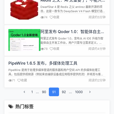
Redis 之父：AI 太重要了，不能只
往是全局的，所有线程竞争同一批内存资源，...
是一个由别人提供的服务。
DwarfStar 4 是 Redis 之父 antirez 最新开源的项
目，这是一款专为 DeepSeek V4 Flash 模型打造的
本地推理引擎。这个消息在科技圈引发了不小的震
74
收藏
阅读约5分钟
动，他的目标很明确：让本地 AI 推理达到一个新的
高度，让普通开发者也能在自己的机器上体验接近前
沿模型的能力。 这件事的发生并不是偶然。
阿里发布 Qoder 1.0：智能体自主开
DeepSeek V4 Flash 之所以...
发工作台
阿里正式发布 Qoder 1.0，宣布从 AI IDE 升级为智
能体自主开发工作台，用户只需专注需求定义，
Agent 团队即可&ldquo;自动驾驶&rdquo;，自主完
78
收藏
阅读约4分钟
成执行、验证和交付全流程任务。 目前，
Windows、macOS 和 Linux 系统用户均可下载使
用。 根据介绍，Quest从IDE内的一个模式升级为独
PipeWire 1.6.5 发布，多媒体处理工具
立视窗，集成任务管理、状态追踪、产物...
PipeWire 是用于处理多媒体管道的服务器和用户空间 API 的多媒体处理工
具，包括提供视频源（例如来自捕获设备或应用程序提供的流）并将其与客户
端复用、访问视频源进行消费、生成用于音频和视频处理的图形。 PipeWire
71
收藏
阅读约2分钟
1.6.5 现已发布，这是一个错误修复版本，其 API 和 ABI 与之前的 1.6.x 版本兼
容。更新内容包括： Highlight...
1
...
90
91
92
...
1000
热门标签