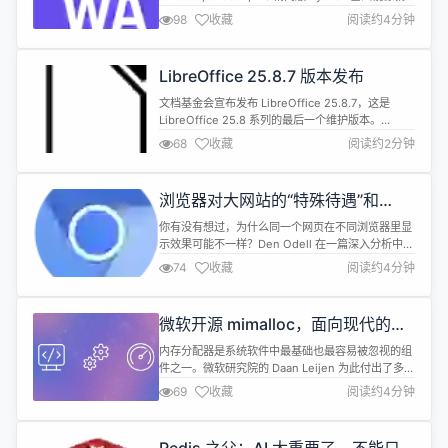
要 144MB，加上依赖轻松超过 280MB。但
98
收藏
阅读约4分钟
WebAssembly 正在改变这一局面。开发者 Sergey
Bogomolov 最近将一个完整的 3D 游戏引擎导出为
WASM，惊喜地发现整个二进制文件只有 35MB，可
LibreOffice 25.8.7 版本发布
以在任何浏览器中直接运行，...
文档基金会宣布发布 LibreOffice 25.8.7，这是
LibreOffice 25.8 系列的最后一个维护版本。
LibreOffice 25.8 将于 6 月 12 日停止维护，此后该
68
收藏
阅读约2分钟
软件将不再接收安全更新。官方建议 LibreOffice
25.8.x 的用户应升级到 LibreOffice 26.2.x。
LibreOffice 25.8.7...
浏览器对大网站的“特殊待遇”和
Chrome 霸权背后的技术真相
你有没有想过，为什么同一个网页在不同浏览器里显
示效果可能不一样？Den Odell 在一篇深入分析中揭
示了其中一个重要原因：Safari 和 Firefox 都在代码
74
收藏
阅读约4分钟
中内置了对大网站的特殊处理，而 Chrome 却完全
不需要这些&ldquo;变通方案
(workaround)&rdquo;。 具体来说，Firefox 有一
微软开源 mimalloc，面向现代的高
个 about:compat 页面，S...
性能、可扩展内存分配器
内存分配器是系统软件中最基础也最容易被忽视的组
件之一。微软研究院的 Daan Leijen 为此付出了多年
心血，mimalloc 正是他给出的答案。这个项目不仅
69
收藏
阅读约4分钟
仅是代码，更是一种关于&quot;什么是好的内存分配
器&quot;的设计哲学的体现。 mimalloc 的核心设计
围绕着一个简单但深刻的观察：传统的内存分配器往