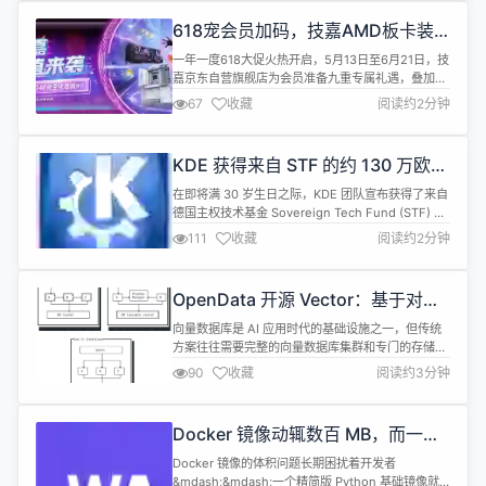
白双雄，性能无短板。两者仅配色不同，硬件规格一
618宠会员加码，技嘉AMD板卡装
致：搭载18+2+2相数字供电（每相110A SPS）与8
机福利火爆来袭
层...
一年一度618大促火热开启，5月13日至6月21日，技
嘉京东自营旗舰店为会员准备九重专属礼遇，叠加
AMD限定周边豪礼，装机好时机不容错过。 想要千
67
收藏
阅读约2分钟
元价位驾驭全线锐龙9000处理器，推荐B850M
AORUS PRO WIFI7电竞雕；高端旗舰一步到位，推
荐X870E AORUS PRO X3D 电竞雕/电竞冰雕，黑白
KDE 获得来自 STF 的约 130 万欧元
双色可选，支持X3D鸡血模式2.0，一键解...
投资
在即将满 30 岁生日之际，KDE 团队宣布获得了来自
德国主权技术基金 Sovereign Tech Fund (STF) 的
128.52 万欧元投资。 KDE 是一个国际技术团队，致
111
收藏
阅读约2分钟
力于为桌面和移动设备开发自由开源软件。KDE 的产
品包括适用于 Linux 和 UNIX 平台的现代化桌面系
统、功能全面的办公效率和群件套件，以及涵盖互联
OpenData 开源 Vector：基于对象
网和 Web 应用、...
存储的轻量级向量搜索新选择
向量数据库是 AI 应用时代的基础设施之一，但传统
方案往往需要完整的向量数据库集群和专门的存储系
统，部署和维护成本都不低。OpenData Vector 的
90
收藏
阅读约3分钟
出现提供了一个不同的思路：基于 SlateDB 构建在
对象存储之上，直接利用对象存储的持久性和可扩展
性，省去了独立向量存储系统的复杂性。 从核心架构
Docker 镜像动辄数百 MB，而一个
看，OpenData Vector 是一个无状态的持久化...
完整游戏引擎编译成 WASM 后仅
Docker 镜像的体积问题长期困扰着开发者
35MB
&mdash;&mdash;一个精简版 Python 基础镜像就