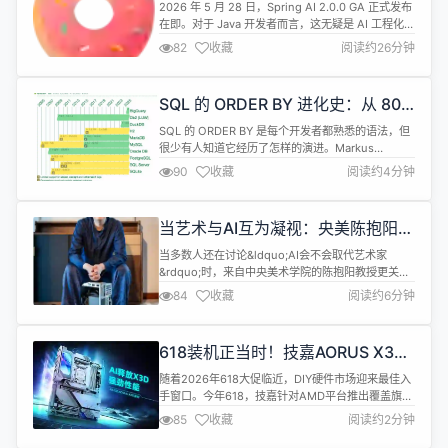
急，来看看 Java AI 框架的另一条路
2026 年 5 月 28 日，Spring AI 2.0.0 GA 正式发布
在即。对于 Java 开发者而言，这无疑是 AI 工程化的
一座里程碑。但在你决定 All In 之前，不妨花十分
82
收藏
阅读约26分钟
钟，了解一下 Java AI 框架的另一条路。 一、同一个
目标，不同的路线 Spring AI 和 Solon AI 都在解决
同一个问题：让 Java 开发者能够以工程化...
SQL 的 ORDER BY 进化史：从 80
年代诞生到现代数据库
SQL 的 ORDER BY 是每个开发者都熟悉的语法，但
很少有人知道它经历了怎样的演进。Markus
Winand 在 recent article 中梳理了 ORDER BY 从
90
收藏
阅读约4分钟
诞生到现代的发展历程，揭示了这个看似简单的语法
背后的复杂性。 在 SQL 的早期版本中，ORDER BY
的能力相当有限。它只能对 SELECT 列表中的列进
当艺术与AI互为凝视：央美陈抱阳老
行排序，而且排序的顺...
师谈基于情感与认知智能技术的美术
当多数人还在讨论&ldquo;AI会不会取代艺术家
研究及跨学科教学革新
&rdquo;时，来自中央美术学院的陈抱阳教授更关心
另一个问题：当AI不再只是屏幕中的生成工具，而是
84
收藏
阅读约6分钟
以机器人、传感器、投影、多智能体系统和沉浸式空
间的形式进入现实场域，观众究竟如何理解它，艺术
又该如何回应它？在他看来，今天的AI艺术研究，已
618装机正当时！技嘉AORUS X3D
经不能停留在&ldquo;技术能做什么&rdquo;的层
系列主板火力全开，从旗舰到甜品一
面，而要进一步...
随着2026年618大促临近，DIY硬件市场迎来最佳入
站配齐
手窗口。今年618，技嘉针对AMD平台推出覆盖旗
舰、高端到中端甜品的全矩阵主板阵容，精准匹配不
85
收藏
阅读约2分钟
同预算玩家的装机需求，全面释放X3D处理器的澎湃
战力。 旗舰首选推荐X870E X3D 电竞雕/电竞冰雕黑