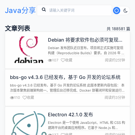
Java分享
文章列表
共 188581 篇
Debian 将要求软件包必须可复现构
建
Debian 发布团队近日宣布，项目将正式实施可复现
构建（Reproducible Builds）要求。自 2026 年 5
月 11 日起，Debian 的迁移软件将阻止无法复现的新
107
收藏
阅读约2分钟
软件包进入测试版，同时也会阻止在可复现性方面出
现退步的现有软件包。 可复现构建意味着在 Debian
构建环境实例中构建软件包时，每次构建都能产生相
bbs-go v4.3.6 已经发布，基于 Go 开发的论坛系统
同的结果。这对于软件安全性和...
bbs-go v4.3.6 已经发布，基于 Go 开发的论坛系统 此版本更新内容包括： 本
次版本聚焦前端架构统一、管理后台迁移完成、Docker 部署闭环和安装运行体
验优化。 Web 前端统一迁移到 React Router（Web） 新增 web/ React
110
收藏
阅读约3分钟
Router Framework Mode 前端，统一承载站点页面和管理后台页面。 移除旧
si...
Electron 42.1.0 发布
Electron 是一个使用 JavaScript、HTML 和 CSS 构
建跨平台的桌面应用程序。它基于 Node.js 和
Chromium，被 Atom 编辑器和许多其他应用程序使
137
收藏
阅读约2分钟