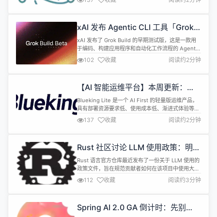
用。Electron 兼容 Mac、Windows 和 Linux，可
以构建出三个平台的应用程序。 Electron v 42.1.0
现已发布，一些更新内容如下： 修复 修...
xAI 发布 Agentic CLI 工具「Grok
Build」
xAI 发布了 Grok Build 的早期测试版，这是一款用
于编码、构建应用程序和自动化工作流程的 Agentic
命令行界面 (CLI)。该测试版仅面向 SuperGrok
102
收藏
阅读约2分钟
Heavy 订阅用户开放，访问地址为 x.ai/cli。 Grok
Build 的定位是一个智能开发助手，能够理解开发者
的意图并执行复杂的编码任务。与传统的命令行工具
【AI 智能运维平台】本周更新：
不同，Grok ...
React Agent 智能体升级，支持
Blueking Lite 是一个 AI First 的轻量版运维产品，
Loop 循环能力
具有部署资源要求低、使用成本低、渐进式体验等特
点，为运维管理员提供日常运维中的必备工具。 📢
137
收藏
阅读约2分钟
【平台 &middot; 本周更新速递】 🗂 CMDB &bull;
支持将 节点管理 中的主机自动同步至 CMDB 资产
&bull; 新增 SNMP、IPMI 采集测试工具，便于快速
Rust 社区讨论 LLM 使用政策：明确
验证...
禁止与允许的边界
Rust 语言官方仓库最近发布了一份关于 LLM 使用的
政策文件，旨在规范贡献者如何在该项目中使用大型
语言模型。该政策明确划定了允许和禁止的边界，以
112
收藏
阅读约3分钟
应对日益增多的低质量&quot;垃圾&quot;PR 问题。
这份政策文件建立在 Zulip 上大量讨论的基础上（超
过 3000 条消息）&mdash;&mdash;因此团队请求
Spring AI 2.0 GA 倒计时：先别
将讨论范围限制在政策本身。文件中标...