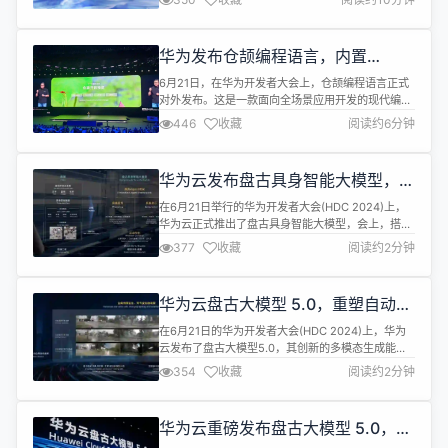
主办，联合北京海量数据技术股份有限公司、云和恩
墨（北京）信息技术有限公司共同举办。
openGauss开源四年以来，在技术、商业、生态上
华为发布仓颉编程语言，内置
都取得了显著成绩。截止目前，已有超过660家...
Agent DSL 及 AI 应用开发框架
6月21日，在华为开发者大会上，仓颉编程语言正式
对外发布。这是一款面向全场景应用开发的现代编程
语言，内置定制的 Agent DSL 以及 AI 应用开发框
446
收藏
阅读约6分钟
架，可支持面向领域的声明式开发，提供模型部署、
智能决策、Agent 协同的框架能力，具备原生智能
化、天生全场景、高性能、强安全等特点，主打高效
华为云发布盘古具身智能大模型，推
编程、安全可靠、轻松并发、卓越性能、敏捷扩展。
动人形机器人技术再升级
高效编程 仓颉支...
在6月21日举行的华为开发者大会(HDC 2024)上，
华为云正式推出了盘古具身智能大模型，会上，搭载
盘古能力的人形机器人也同步亮相。盘古大模型能够
377
收藏
阅读约2分钟
让机器人完成10步以上的复杂任务规划，并且在任务
执行中实现多场景泛化和多任务处理。同时盘古大模
型还能生成机器人需要的训练视频，让机器人更快地
华为云盘古大模型 5.0，重塑自动驾
学习各种复杂场景。 大模型的多模态能力以及思维能
驶开发
力的快速提升，使机器人能...
在6月21日的华为开发者大会(HDC 2024)上，华为
云发布了盘古大模型5.0，其创新的多模态生成能
力，可以为自动驾驶领域提供更高质量的数据支持。
354
收藏
阅读约2分钟
华为常务董事、华为云CEO张平安表示，盘古5.0通
过创新的可控时空生成，大规模的生成和实际场景相
一致的驾驶视频数据，有机会重塑自动驾驶的开发。
华为云重磅发布盘古大模型 5.0，实
华为云盘古大模型5.0可控时空生成技术（STCG），