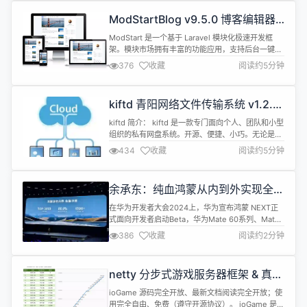
FreshToHome消费者业务CTO 延伸阅读，点击链接
ModStartBlog v9.5.0 博客编辑器
了解 Akamai clou...
升级，已知问题优化
ModStart 是一个基于 Laravel 模块化极速开发框
架。模块市场拥有丰富的功能应用，支持后台一键快
速安装，让开发者能快的实现业务功能开发。 系统完
376
收藏
阅读约5分钟
全开源，基于 Apache 2.0 开源协议。 功能特性 丰
富的模块市场，后台一键快速安装 会员模块通用且完
整，支持完整的API调用 大文件分片上传，进度条显
kiftd 青阳网络文件传输系统 v1.2.0
示，已上传文件管理 强大的模块扩展功能，所有模...
正式发布！
kiftd 简介： kiftd 是一款专门面向个人、团队和小型
组织的私有网盘系统。开源、便捷、小巧。无论是在
笔记本上、家庭、学校还是办公室，均可以随时随地
434
收藏
阅读约5分钟
使用它。它不但是替代 U 盘进行文件传输的不二之
选，同时也是一款具备视频 / 音乐在线播放、文档预
览、图片查看、文件夹访问控制、拖拽上传、移动端
余承东：纯血鸿蒙从内到外实现全栈
访问等多种功能的个人云存储应用。它无任何的使用
自研
限制（无论是非商...
在华为开发者大会2024上，华为宣布鸿蒙 NEXT正
式面向开发者启动Beta，华为Mate 60系列、Mate
X5、MatePad Pro 13.2英寸等多款设备即日开启升
386
收藏
阅读约2分钟
级。 华为常务董事、终端BG董事长、智能汽车解决
方案BU董事长余承东表示，“纯血鸿蒙”从内到外实现
全栈自研。“鸿蒙是基于OpenHarmony打造的全场
netty 分步式游戏服务器框架 & 真轻
景智能操作系统，这是一个源自中国、...
量级网络编程框架 ioGame 21.10 发
ioGame 源码完全开放、最新文档阅读完全开放；使
布
用完全自由、免费（遵守开源协议）。 ioGame 是一