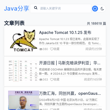
Java分享
文章列表
共 188618 篇
Apache Tomcat 10.1.25 发布
Apache Tomcat 10.1.23 现已发布，此版本实现了
作为 Jakarta EE 10 平台一部分的规范。 在 Tomcat
9 和更早版本上运行的应用程序，如果不做修改，将
380
收藏
阅读约2分钟
无法在 Tomcat 10 上运行。为 Tomcat 9 和更早版
本设计的基于 Java EE 的应用程序可以放在
$CATALINA_BASE/webapps-javaee目...
开源日报 | 马斯克暗讽伊利亚；华为
发布仓颉编程语言；美国禁售杀软
欢迎阅读 OSCHINA 编辑部出品的开源日报，每天更
“卡巴斯基”；纯血鸿蒙从内到外实现
新一期。 # 2024.6.21 今日要闻 Anthropic 发布
全栈自研
Claude 3.5 OpenAI的主要竞争对手Anthropic发布
363
收藏
阅读约16分钟
了迄今为止最强大的人工智能大模型——Claude 3.5
Sonnet。 根据官方介绍，Claude 3.5 Sonnet是
Claude 3.5全系列中首个版本，在广...
万数汇海，同创共赢，openGauss
Developer Day 2024 圆满举办
[2024年6月21日 中国 北京]6月21日，以“万数汇
海，同创共赢”为主题的openGauss Developer
Day 2024在北京举办。本届大会由openGauss社区
350
收藏
阅读约10分钟