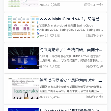
个轻量级的网络编程框架，适用于网络游戏服务器、
403
收藏
阅读约47分钟
物联网、内部系统及各种需要长连接的场景。 文档与
日志 ioGame javadoc api 框架版本更新日志
(yuque.com) ioGame网络游戏服务器框架
🔥🔥🔥 MakuCloud v4.2，简洁易
(yuque.com) 版本更新汇总 [c...
用的微服务解决方案
项目说明 maku-cloud 是采用 SpringCloud
Alibaba 2023、SpringCloud 2023、SpringBoot
3.3、SpringSecurity 6.3、Nacos、Mybatis-
431
收藏
阅读约4分钟
Plus、Redis、Vue3、Element-Plus 等框架，开
发的一套 SpringCloud 低代码开发平台，旨在为开
发者提供一个简...
纯血鸿蒙来了：全栈自研，面向开发
者启动Beta
6月21日，华为开发者大会（HDC 2024）在东莞松
山湖开幕。会上，华为常务董事、终端BG董事长、
智能汽车解决方案BU董事长余承东宣布，鸿蒙 NEXT
359
收藏
阅读约3分钟
正式面向开发者启动Beta，8月将发布面向消费者用
户的Beta版本。 据了解，华为Mate 60系列、Mate
X5、MatePad Pro 13.2英寸等多款设备即日开启升
美国以俄罗斯安全风险为由封禁卡巴
级。未来将有更多设备升级。 余承东...
斯基软件
美国政府宣布计划禁止在美国销售俄罗斯卡巴斯基实
验室生产的杀毒软件，并要求使用该软件的美国人转
用其他供应商。美国商务部工业和安全局表示，该局
336
收藏
阅读约3分钟
实施了“首例”禁令，理由是卡巴斯基总部位于俄罗
斯，威胁到美国国家安全和用户隐私。 路透社援引知
情人士消息称，该软件对计算机系统的特权访问权限