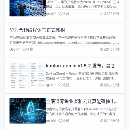
现三大升级
赋予了模型理解...
6月21日，华为开发者大会2024（HDC 2024）正式
揭幕，华为常务董事、华为云CEO张平安重磅发布盘
古大模型5.0，在全系列、多模态、强思维三个方面
392
收藏
阅读约3分钟
全新升级。盘古5.0推出适配不同业务场景多种规格
模型，并与物理世界结合，加速大模型行业落地。 华
为常务董事、华为云CEO张平安发布盘古大模型5.0
华为仓颉编程语言正式亮相
全系列：盘古大模型5.0包含不同参数规格的模型，
以适配不同...
华为终端BG软件部总裁龚体宣布，下一代编程语言仓颉今日起正式开启预览。
仓颉编程语言官网：https://developer.huawei.com/consumer/cn/cangjie/
仓颉编程语言作为一款面向全场景应用开发的现代编程语言，通过现代语言特
574
收藏
阅读约5分钟
性的集成、全方位的编译优化和运行时实现、以及开箱即用的IDE工具链支持，
为开发者打造友好开发体验和卓越...
kunlun-admin v1.5.2 发布，昆仑
管理系统
SpringCloud + React 前后端分离 微服务版 昆仑管
理系统 v1.5.2 发布！ 更新日志 1、调整【我的地
盘】布局； 2、前 / 后端组件升级后适配改版； 3、
357
收藏
阅读约2分钟
优化并修复前端及后端若干问题。 系统介绍 昆仑管
理系统是一套基于前后端分离架构的后台管理系统。
kunlun-web 基于 React + Umi (乌米) + Ant
全渠道零售业者和云计算能碰撞出怎
Design ...
样的火花?
印度领先的食品杂货零售平台FreshToHome在云计
算方面找到了适合的合作伙伴，双方携手为业务开拓
未来之路。 "Akamai Cloud Computing平台为我们
366
收藏
阅读约6分钟
提供了所需的灵活性，使我们能在进一步扩大业务的
同时维持较低的成本。"-Saurabh Odhyan，