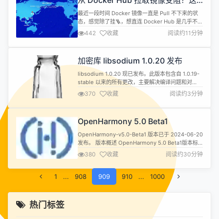
从 Docker Hub 拉取镜像受阻？这
可能使其能够从美国计算机中窃取敏感信息或安装恶
些解决方案帮你轻松应对
意软件并阻止关键更新，从而加剧威胁，...
最近一段时间 Docker 镜像一直是 Pull 不下来的状
态，感觉除了挂🪜，想直连 Docker Hub 是几乎不可
能的。更糟糕的是，很多原本可靠的国内镜像站，例
442
收藏
阅读约11分钟
如一些大厂和高校运营的，也陆续关停了，这对我们
这些个人开发者和中小企业来说是挺难受的。之前，
通过这些镜像站，我们可以快速、方便地获取所需的
加密库 libsodium 1.0.20 发布
Docker 镜像，现在这条路也不行了。感觉这次动作
不...
libsodium 1.0.20 现已发布。此版本包含自 1.0.19-
stable 以来的所有更改，主要解决编译问题和对
.NET 包的改进。 Building withzig build现在需要
370
收藏
阅读约3分钟
Zig 0.12。 使用传统的 build system 时，使用 -O3
而不是 -Ofast。 改进了 aarch64 上所需的编译器标
志的检测。 提高了与...
OpenHarmony 5.0 Beta1
OpenHarmony-v5.0-Beta1 版本已于 2024-06-20
发布。 版本概述 OpenHarmony 5.0 Beta1版本标
准系统能力持续完善，ArkUI完善了组件通过C API调
380
收藏
阅读约30分钟
用的能力；应用框架细化了生命周期管理能力，完善
了应用拉起、跳转的能力；分布式软总线连接能力和
1
...
908
规格进一步增强；媒体完善了框架能力、视频编解码
909
910
...
1000
能力、音视频的应用能力...
热门标签