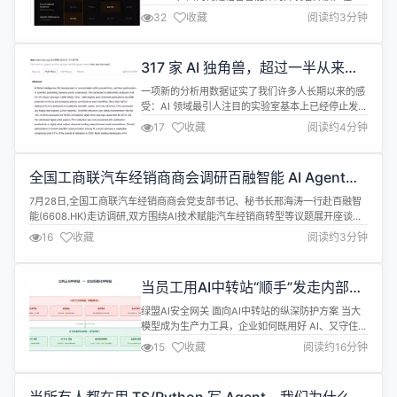
能水平、转录准确率、对话能力以及工具调用效率方
32
收藏
阅读约3分钟
面实现升级。该模型定价为每分钟音频0.08美元，
xAI表示无需修改现有提示词，Think Fast2.0即可在
多数应用场景中带来性能提升。 在Artificial
317 家 AI 独角兽，超过一半从来没
Analysis语音识别基准测试中...
发过论文
一项新的分析用数据证实了我们许多人长期以来的感
受：AI 领域最引人注目的实验室基本上已经停止发表
他们的研究成果。 斯坦福&ldquo;元科学&rdquo;
17
收藏
阅读约4分钟
（metascientist）研究者 John Ioannidis 把 317
家 AI 独角兽的发表记录翻了一遍。结论一句话就能
说完：超过一半的公司，从来没有在任何一篇学术论
全国工商联汽车经销商商会调研百融智能 AI Agent加
文里担任过第一作者或通讯作者。...
速渗透汽车流通赛道
7月28日,全国工商联汽车经销商商会党支部书记、秘书长邢海涛一行赴百融智
能(6608.HK)走访调研,双方围绕AI技术赋能汽车经销商转型等议题展开座谈。
据了解,此次走访中,邢海涛一行实地参观了百融智能AI产品展示区,了解其核心
16
收藏
阅读约3分钟
技术架构与商业化落地案例。座谈会上,百融智能相关负责人介绍了企业发展历
程、技术能力与业务布局,并重点分享了公司在汽车流通领域的实践成...
当员工用AI中转站“顺手”发走内部数
据，企业边界正在悄悄失守
绿盟AI安全网关 面向AI中转站的纵深防护方案 当大
模型成为生产力工具，企业如何既用好 AI、又守住数
据底线？本文以绿盟AI安全网关（AI-UTM）为核
15
收藏
阅读约16分钟
心，给出一套覆盖&ldquo;接入&mdash;转发
&mdash;调用&mdash;审计&rdquo;全链路的私有化
AI 中转站安全建设思路。 00 执行摘要 大模型正在