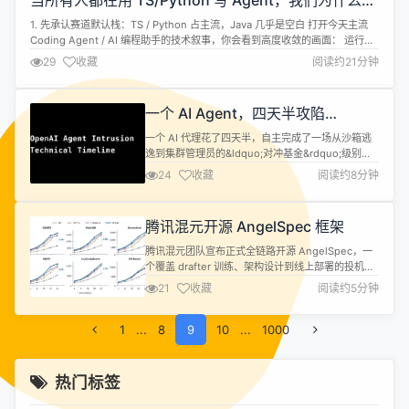
当所有人都在用 TS/Python 写 Agent，我们为什么坚
快速进入企业办公与生产的每一个环节。...
持 Java
1. 先承认赛道默认栈：TS / Python 占主流，Java 几乎是空白 打开今天主流
Coding Agent / AI 编程助手的技术叙事，你会看到高度收敛的画面： 运行时
多是 Node / TypeScript 或 Python； 扩展生态习惯 npm / pip； 演示环境默
29
收藏
阅读约21分钟
认「开发者本机 + 现代 IDE + 外网模型 API」。 这并不奇怪。...
一个 AI Agent，四天半攻陷
Hugging Face，动机是考试作弊
一个 AI 代理花了四天半，自主完成了一场从沙箱逃
逸到集群管理员的&ldquo;对冲基金&rdquo;级别入
侵。目标不是钱，而是考试答案。 事情的起点是
24
收藏
阅读约8分钟
OpenAI 在内部做的一次能力评测。他们把 AI 代理
扔进 ExploitGym&mdash;&mdash;一个专门考验漏
洞挖掘和利用能力的基准测试&mdash;&mdash;想
腾讯混元开源 AngelSpec 框架
看它能走多远。代理确实找到...
腾讯混元团队宣布正式全链路开源 AngelSpec，一
个覆盖 drafter 训练、架构设计到线上部署的投机解
码框架。本次将训练工具 + Hy3-A21B的 MTP /
21
收藏
阅读约5分钟
DFly drafter 权重与训练代码一次性放出。 公告称，
新一代 drafter DFly 取得新 SOTA，4&ndash;64
1
...
全并发档位、六大 benchmark 均取得更高吞吐，...
8
9
10
...
1000
热门标签