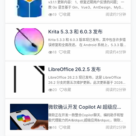
Gin+AntdVue 版本 v3.1.1 发布
v3.1.1 更新内容： 1、修复近期用户反馈的问题； 一
款 Go 语言基于 Gin、Vue3、AntDesign、MySQL
等框架精心打造的一款模块化、插件化、高性能的前
19
收藏
阅读约7分钟
后端分离架构敏捷开发框架，可快速搭建前后端分离
后台管理系统，本着简化开发、提升开发效率的初
衷，框架自研了一套个性化的组件，实现了可插拔的
Krita 5.3.3 和 6.0.3 发布
组件式开发方式，同时为了敏捷快速开发，框架特地
集成...
Krita 5.3.3 和 6.0.3 版本现已发布，其中包含许多错
误修复和全面改进。 在 Android 系统上，5.3.3 版
本允许用户直接通过应用支持 Krita 的开发。此功能
18
收藏
阅读约4分钟
通过 Play 商店进行，因此如果你的设备没有
Google 服务，或者使用的是 Krita 的 debug 或
nightly 版，则此功能将不可用，取而代之的是显示
LibreOffice 26.2.5 发布
捐赠链接...
LibreOffice 26.2.5 现已发布，这是 LibreOffice
26.2 分支的第五次维护更新。此次更新基于 2026
年 2 月 4 日发布的主要功能版本，修复了部分错误
20
收藏
阅读约2分钟
并提升了稳定性。 为了提高图形性能，macOS 和
Windows 上引入了 Skia 渲染功能，但为了避免一
些用户在从之前的 LibreOffice 版本升级后报告的崩
微软确认开发 Copilot AI 超级应
溃和...
用，整合聊天、编程与智能代理能力
微软正在开发一款整合Copilot聊天、编码助手和智
能代理能力的AI&ldquo;超级应用&rdquo;，微软首
席执行官萨蒂亚&middot;纳德拉在最新财报电话会
16
收藏
阅读约2分钟
议中确认，该应用计划于今年推出，并覆盖消费者与
商业两类使用场景。 纳德拉表示，Copilot正在从单