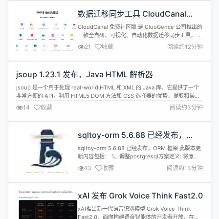
纯的聊天助手快速演进，扩展至协同办公和自动化执
数据迁移同步工具 CloudCanal
行领域。微软将在本季度推动不同Copilot体验的...
6.3.0.0 发布，Oracle 目标端写入性
CloudCanal 免费社区版 是 ClouGence 公司推出的
能大幅优化
一款全自研、可视化、自动化数据迁移同步工具，具
备 结构迁移、数据迁移、数据同步、数据校验、数据
21
收藏
阅读约12分钟
订正 等功能，支持 60+ 款流行关系型数据库、实时
数仓、消息中间件、缓存数据库和搜索引擎之间数据
互通，其中包含国产数据库 OceanBase、
jsoup 1.23.1 发布，Java HTML 解析器
PolarDB、TiDB、StarRocks、Dori...
jsoup 是一个用于处理 real-world HTML 和 XML 的 Java 库。它提供了一个
非常方便的 API，利用 HTML5 DOM 方法和 CSS 选择器的优势，提取和操作
数据。 jsoup 1.23.1 现已发布，该版本配备了更快且更节省内存的 HTML 解析
14
收藏
阅读约3分钟
器，在noscript、CDATA、SVG 和 MathML 解析方面进一步提升了...
sqltoy-orm 5.6.88 已经发布，
ORM 框架
sqltoy-orm 5.6.88 已经发布，ORM 框架 此版本更
新内容包括： 1、调整postgresql方案定义: 将原本
Dialect.POSTGRESQL15(&gt;=15)和
13
收藏
阅读约13分钟
Dialect.POSTGRESQL(&lt;15)方言定义方式调整为
Dialect.POSTGRESQL(&gt;=15),新增
Dialect.POSTGRESQL14(...
xAI 发布 Grok Voice Think Fast2.0
xAI推出新一代语音识别模型 Grok Voice Think
Fast2.0，面向构建语音智能体的开发者开放，在智