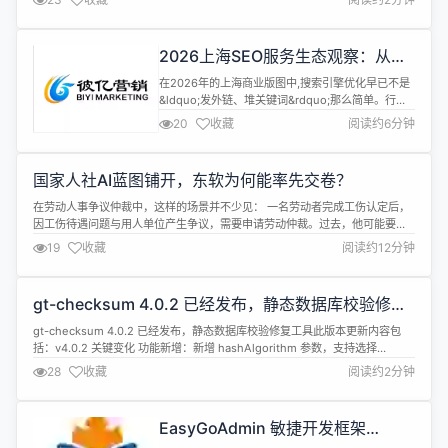
in too...
2026上海SEO服务生态观察：从关
键词排名到AI答案占位的选型逻辑
在2026年的上海商业版图中,搜索引擎优化早已不是
&ldquo;发外链、堆关键词&rdquo;那么简单。行业
数据显示,2026年上海地区企业数字化营销预算
20
收藏
阅读约6分钟
中,SEO与GEO相关投入占比已达32%,市场规模突破
80亿元。当AI搜索用户渗透率突破85%,用户决策路
径从&ldquo;搜链接&mdash;筛信息&mdash;做决策
国家人社AI蓝图铺开，东软为何能率先交卷？
&rdquo;转向&ldquo;问A...
在劳动人事争议仲裁中，这样的场景并不少见： 一名劳动者完成工伤认定后，
因工伤待遇问题与用人单位产生争议，需要申请劳动仲裁。过去，他可能要请
假前往仲裁机构，咨询流程、填写申请、准备材料。一旦信息不全，还要多次
19
收藏
阅读约12分钟
补正、反复往返。 如今，一套看得见、用得上的&ldquo;黑科技&rdquo;，正
在改变这一过程。 在工作人员指导下，申请人通过移动端录入案情和诉求、上
传...
gt-checksum 4.0.2 已经发布，静态数据库校验修复
工具
gt-checksum 4.0.2 已经发布，静态数据库校验修复工具此版本更新内容包
括：v4.0.2 关键变化 功能新增：新增 hashAlgorithm 参数，支持选择
xxhash64（默认）或 md5 哈希算法用于数据校验 功能优化：多值 INSERT
28
收藏
阅读约2分钟
修复 SQL 在含多行数据时改为每个 value 独占一行，输出更易读 性能优化：
优化 SQL 解析...
EasyGoAdmin 敏捷开发框架