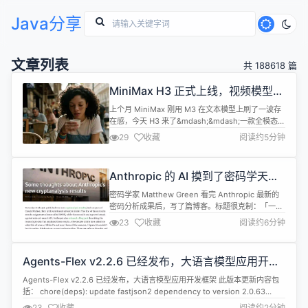
Java分享
文章列表
共 188618 篇
MiniMax H3 正式上线，视频模型也
开始玩全模态了
上个月 MiniMax 刚用 M3 在文本模型上刷了一波存
在感，今天 H3 来了&mdash;&mdash;一款全模态生
成模型，而且承诺几天内开源权重。 先看能力边界。
29
收藏
阅读约5分钟
H3 接受文本、图像、视频、声音任意组合作为输入
（它叫多模态上下文），输出带原生双声道音频的视
频，最高 15 秒 2K 分辨率。举个例子：扔进去一段
Anthropic 的 AI 摸到了密码学天花
参考视频（取它的希区柯克运镜）、一张人物图片...
板
密码学家 Matthew Green 看完 Anthropic 最新的
密码分析成果后，写了篇博客。标题很克制：「一些
想法」，但内容不克制。 先说 Anthropic 做了什
23
收藏
阅读约6分钟
么。他们让未发布的 Claude Mythos 模型去跑密码
分析，出了两个结果：一个攻击了后量子签名方案
HAWK，另一个是对缩减轮次 AES 的改进攻击。
Agents-Flex v2.2.6 已经发布，大语言模型应用开发
HAWK 这个结果，用 Gre...
框架
Agents-Flex v2.2.6 已经发布，大语言模型应用开发框架 此版本更新内容包
括： chore(deps): update fastjson2 dependency to version 2.0.63
feat(message): enhance JSON sanitization for unquoted string values
23
收藏
阅读约2分钟