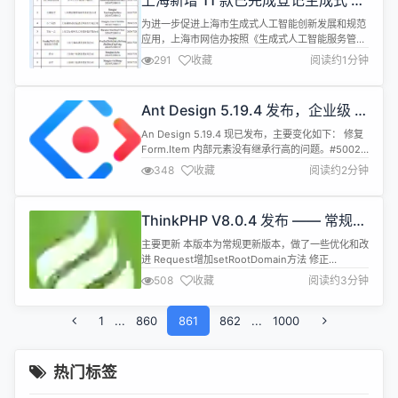
上海新增 11 款已完成登记生成式 AI
功能...
服务
为进一步促进上海市生成式人工智能创新发展和规范
应用，上海市网信办按照《生成式人工智能服务管理
暂行办法》要求，有序开展上海市生成式人工智能服
291
收藏
阅读约1分钟
务备案工作。 同时，对通过API或其他方式直接调用
已备案模型能力，且面向境内公众提供具有舆论属性
或者社会动员能力的生成式人工智能服务开展登记工
Ant Design 5.19.4 发布，企业级 UI
作，现将相关信息予以公告。 截至7月30日，上海市
设计语言和 React 实现
新增11款已完成登记的生成式人...
An Design 5.19.4 现已发布，主要变化如下： 修复
Form.Item 内部元素没有继承行高的问题。#50020
修复 Popovertitle和content都不存在时 Overlay
348
收藏
阅读约2分钟
仍显示的问题。#50064 修复 Empty Token 设置
opacityImage不生效的问题。#50066 修复 Tour
在移动端下溢出屏幕的问题。#...
ThinkPHP V8.0.4 发布 —— 常规更
新
主要更新 本版本为常规更新版本，做了一些优化和改
进 Request增加setRootDomain方法 修正
RedirectResponse的restore方法 redis缓存驱动改
508
收藏
阅读约3分钟
为使用时才连接 标签内的缓存标识列表为空时，不调
用clearTag 方法 修正默认异常模板的编码输出 修复
1
...
860
文件响应文件名为中文无法正确在浏览器下载中使用
861
862
...
1000
的问题 Session Fa...
热门标签