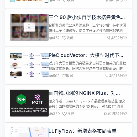
的低代码开发平台，旨在为开发者提供一个简洁、高
效、可扩展的低代码开发平台。 使用门槛极低，支持
国密加密、达梦数据库等，符合信创需求的低代码开
三个 90 后小伙自学技术搭建黄色网
发平台。 采用组件模式，扩...
站被刑拘
合肥警方微信公众号消息称，三个“90”后年轻小伙因
嫌打工辛苦赚钱慢，便自学开设淫秽色情网站牟利，
最终因涉嫌制作、复制、出版贩卖、传播淫秽物品罪
452
收藏
阅读约2分钟
被依法刑事拘留。 据悉，涉案的唐某某、姚某某是中
学同学，一次偶然的机会看到了网络上一些需要付费
观看、且收入可观的境外黄色网站，从而兴起了借此
PieCloudVector：大模型时代下向
发家致富的想法。 虽然两人只有大专学历，对网络技
量数据库的设计与应用
术也不精通，但却通过整日泡在贴...
近几年大语言模型的突破带来自然语言相关的向量数
据爆炸式增长，同时为管理这些向量数据而设计的向
量数据库的关注度也在不断提高。大语言模型和向量
592
收藏
阅读约16分钟
数据库的组合在多个领域都具有广泛的应用，如语义
检索、推荐系统、问答机器人等。本文将探讨向量数
据库在大模型场景下的应用趋势，并结合用户案例，
面向物联网的 NGINX Plus：对
详细介绍拓数派向量数据库 PieCloudVector 的架构
MQTT 流量进行加密和身份验证
设计与技术实现。 随着...
原文作者：Liam Crilly - F5 产品管理高级总监 原文
链接：面向物联网的 NGINX Plus：对 MQTT 流量进
行加密和身份验证 转载来源：NGINX 中文官网
350
收藏
阅读约24分钟
NGINX 唯一中文官方社区 ，尽在nginx.org.cn 在关
于 NGINX Plus 和物联网（IoT）的系列博文（共两
篇）的第一篇中，我们介绍了 NGINX Plus 作为...
❤️‍🔥FlyFlow：新增表格布局表单