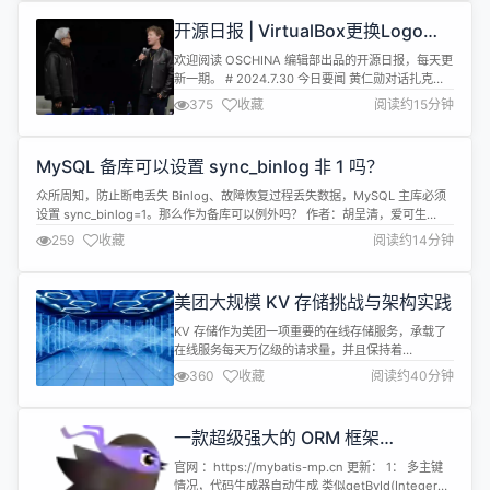
校验的功能； 6、优化路由设置，解决访问默认进入
开源日报 | VirtualBox更换Logo；
登录页的功能； 7、广告管理、通知公告新增富文本
老黄和小扎互赠夹克；“不可变”
插入图片...
欢迎阅读 OSCHINA 编辑部出品的开源日报，每天更
Linux发行版；AI时代的原生计算架
新一期。 # 2024.7.30 今日要闻 黄仁勋对话扎克伯
构
格：谈开源、下一代计算平台，还互送夹克 美国当地
375
收藏
阅读约15分钟
时间周一晚间，在丹佛举行的SIGGRAPH 2024计算
机图形大会上，英伟达CEO黄仁勋(Jensen Huang)
对话Meta创始人马克·扎克伯格(Mark
MySQL 备库可以设置 sync_binlog 非 1 吗？
Zuckerberg)，共同探讨基础研...
众所周知，防止断电丢失 Binlog、故障恢复过程丢失数据，MySQL 主库必须
设置 sync_binlog=1。那么作为备库可以例外吗？ 作者：胡呈清，爱可生
DBA 团队成员，擅长故障分析、性能优化，个人博客：[简书 | 轻松的鱼]，欢
259
收藏
阅读约14分钟
迎讨论。 爱可生开源社区出品，原创内容未经授权不得随意使用，转载请联系
小编并注明来源。 本文约 1200 字，预计阅读需...
美团大规模 KV 存储挑战与架构实践
KV 存储作为美团一项重要的在线存储服务，承载了
在线服务每天万亿级的请求量，并且保持着
99.995% 的服务可用性。在 DataFunSummit
360
收藏
阅读约40分钟
2023 数据基础架构峰会上，我们分享了《美团大规
模 KV 存储挑战与架构实践》，本文为演讲内容的整
理。文章主要分为四个部分：第一部分介绍了美团
一款超级强大的 ORM 框架
KV 存储发展历程；第二部分分享了内存 KV
mybatis-mp 1.6.1-rc1 发布 - 多主
Squirrel ...
官网 ：https://mybatis-mp.cn 更新： 1： 多主键
键生成器增强
情况，代码生成器自动生成 类似getById(Integer