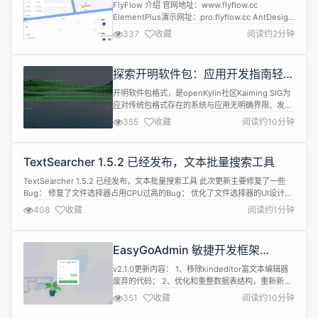
FlyFlow 介绍 官网地址：www.flyflow.cc
ElementPlus演示网址：pro.flyflow.cc AntDesign
演示网址：ant.flyflow.cc FlyFlow 借鉴了钉钉与飞
337
收藏
阅读约2分钟
书的界面设计理念，致力于打造一款用户友好、快速
上手的工作流程工具。相较于传统的基于 BPMN.js
的工作流引擎，我们提供的解决方案显著简化了操作
探索开明软件包：应用开发指南轻松
逻...
掌握，快速上手！
开明软件包格式，是openKylin社区Kaiming SIG为
应对传统包格式存在的系统与应用无明确界限、发行
版碎片化、兼容性等问题而开发的一款全新软件包格
355
收藏
阅读约10分钟
式，满足ISV（Independent Software Vendors）
应用发布和应用独立发布需求，并支持沙箱隔离，允
许共享部分基础库，为主要Linux桌面提供原生集
TextSearcher 1.5.2 已经发布，文本批量搜索工具
成。 一、开明软件包框架结构 开明...
TextSearcher 1.5.2 已经发布，文本批量搜索工具 此次更新主要修复了一些
Bug： 修复了文件选择器占用CPU过高的Bug； 优化了文件选择器的UI设计。
详情查看：https://gitee.com/qw3670/text-searcher/releases/1.5.2
408
收藏
阅读约1分钟
EasyGoAdmin 敏捷开发框架
GoFrame+Layui 版本 v2.1.0 发布
v2.1.0更新内容： 1、移除kindeditor富文本编辑器
废弃的代码； 2、优化和重整数据表结构，重新新增
演示案例数据； 3、解决用户管理和会员管理出生日
351
收藏
阅读约10分钟
期显示不正确的问题； 4、新增登录验证中间件，解
决未登录即可访问模块的问题； 5、新增登录验证码