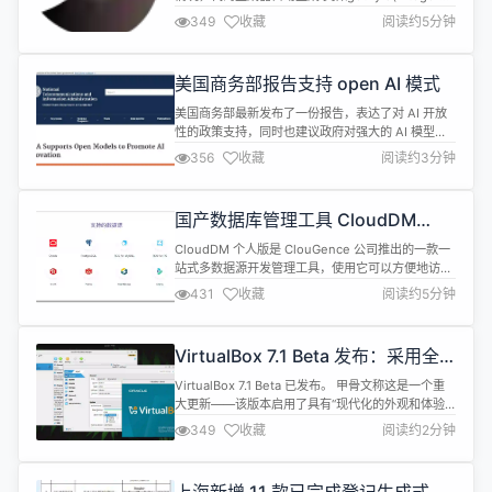
id1,Integer id2)的方法 2：多主键情况，代码生成器
349
收藏
阅读约5分钟
自动生成 类似deleteById(Integer id1,Integer id2)
的方法 1. 单表查询 SysUser sysUser = QueryC...
美国商务部报告支持 open AI 模式
美国商务部最新发布了一份报告，表达了对 AI 开放
性的政策支持，同时也建议政府对强大的 AI 模型中
的潜在风险进行积极监控。 这份由美国商务部国家电
356
收藏
阅读约3分钟
信和信息管理局（NTIA）撰写的报告认为，“open-
weight（开放权重）”模型通过允许开发人员在以前
的工作基础上进行构建和调整，扩大了 AI 工具对小
国产数据库管理工具 CloudDM
公司、研究人员、非营利组织和个人的可用性。 出于
v2.8.0 发布，平台同步和新功能上
这些原因...
CloudDM 个人版是 ClouGence 公司推出的一款一
线
站式多数据源开发管理工具，使用它可以方便地访问
和管理 MySQL、Oracle、PostgreSQL、阿里云
431
收藏
阅读约5分钟
RDS、Greenplum、TiDB、Redis、StarRocks、
Doris、SelectDB、SQL SERVER、ClickHouse、
OceanBase 、PolarDB-X 、I...
VirtualBox 7.1 Beta 发布：采用全
新现代化 UI、更换 Logo
VirtualBox 7.1 Beta 已发布。 甲骨文称这是一个重
大更新——该版本启用了具有“现代化的外观和体验”
的新 UI，并提供了“基础”和“专业”两种 UI 模式
349
收藏
阅读约2分钟
（“Basic” &amp; “Expert”），用于配置不同的界面
功能。 Basic：简化了界面，减少了显示的选项、设
置和详细信息的数量 Expert：将 VirtualBox 的所有