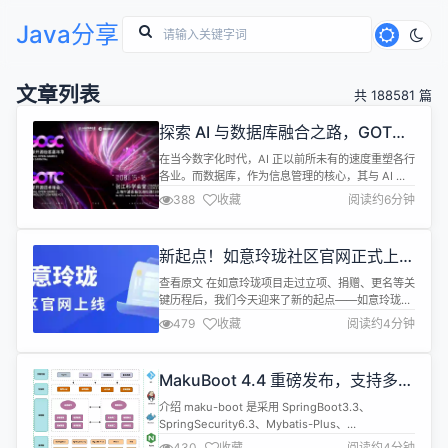
Java分享
文章列表
共 188581 篇
探索 AI 与数据库融合之路，GOTC
2024 专题论坛议程出炉
在当今数字化时代，AI 正以前所未有的速度重塑各行
各业。而数据库，作为信息管理的核心，其与 AI 的
结合不仅为数据库领域带来革命性的变革，同时也为
388
收藏
阅读约6分钟
AI 自身的创新和发展提供了强大的数据支撑和应用场
景。 在此背景下，全球开源技术峰会 GOTC 2024
特别策划了开源数据库与 AI 协同创新论坛，探讨智
新起点！如意玲珑社区官网正式上
能索引优化、数据压缩革新、自动化运维进阶、业务
线，开启 Linux 生态共建之旅！
决策智能化...
查看原文 在如意玲珑项目走过立项、捐赠、更名等关
键历程后，我们今天迎来了新的起点——如意玲珑社
区官网的正式启用，这标志着如意玲珑社区的正式成
479
收藏
阅读约4分钟
立，成为如意玲珑技术交流、资源共享、创新协作的
新平台！ 全新如意玲珑社区官网地址：
https://www.linglong.space/ 在这里，我们将继续
MakuBoot 4.4 重磅发布，支持多表
秉承开源的精神，为广大开发者、用户和开源爱好者
生成、IoT 等功能
提供一个共同成长...
介绍 maku-boot 是采用 SpringBoot3.3、
SpringSecurity6.3、Mybatis-Plus、
Flowable7.0、Vue3、Element-plus 等技术开发
430
收藏
阅读约4分钟