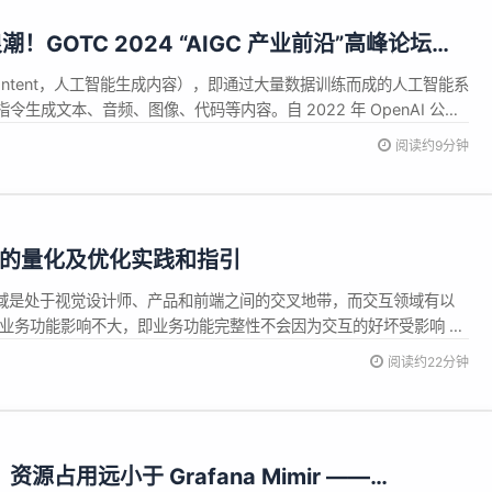
浪潮！GOTC 2024 “AIGC 产业前沿”高峰论坛议
ted Content，人工智能生成内容），即通过大量数据训练而成的人工智能系
生成文本、音频、图像、代码等内容。自 2022 年 OpenAI 公司
，众多科技巨头和初创公司都加速其在 AIGC 领域的布局，如谷歌、微
阅读约9分钟
自己的 AIGC 技术或产品。由此也开...
式的量化及优化实践和指引
领域是处于视觉设计师、产品和前端之间的交叉地带，而交互领域有以
对业务功能影响不大，即业务功能完整性不会因为交互的好坏受影响 量
无法准确体现其好坏的价值所在 方向散：比较细碎和散落，比较难以
阅读约22分钟
化方向 ROI低：B端的使用量一般也不大，如果投入较大精力在交互
资源占用远小于 Grafana Mimir ——