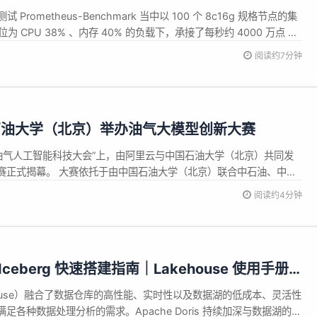
 海量数据写入性能报告
试 Prometheus-Benchmark 当中以 100 个 8c16g 规格节点的集
水位为 CPU 38% 、内存 40% 的负载下，承接了每秒约 4000 万点 的
6.1 亿条 ，每十分钟更新 615 万条时间线，在测试的 1.5 小时内均
阅读约7分钟
石油大学（北京）举办油气大模型创新大赛
国油气人工智能科技大会”上，由阿里云与中国石油大学（北京）共同发
赛正式揭幕。 大赛依托于由中国石油大学（北京）联合中石油、中石
领军企业联合发起成立的“油气人工智能产学研创新联盟”，也是业内首
阅读约4分钟
行业人工智能大赛。 目前，大模型技术正在成为解决能源油气行业关
 + Iceberg 快速搭建指南｜Lakehouse 使用手册
ehouse）融合了数据仓库的高性能、实时性以及数据湖的低成本、灵活性
各种数据处理分析的需求。Apache Doris 持续加深与数据湖的融