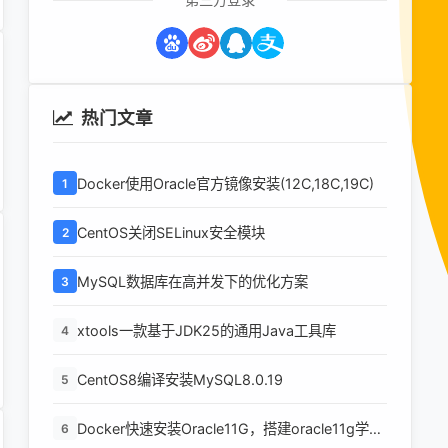
热门文章
Docker使用Oracle官方镜像安装(12C,18C,19C)
1
CentOS关闭SELinux安全模块
2
MySQL数据库在高并发下的优化方案
3
xtools一款基于JDK25的通用Java工具库
4
CentOS8编译安装MySQL8.0.19
5
Docker快速安装Oracle11G，搭建oracle11g学习
6