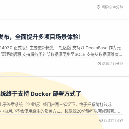
一体解决方案。我们将通过一系列文章介绍 Apache Doris 与各
阅读约38分钟
的湖仓一体架构搭建指南，包括 Hudi、Pai...
7.0 发布，全面提升多项目场景体验！
2407.0 正式版！主要更新概览： 社区版 支持以 OceanBase 作为元
目管理数据源 支持将各类外部数据源同步至SQLE 支持从数据源维度聚
集与审核 PostgreSQL 数据源库表结构 专业版同步更新欢迎下载
阅读约11分钟
407.0 正式版的新功能解读...
终于支持 Docker 部署方式了
电子签章系统（企业版）经用户再三催促下，终于把系统打包成
解决小白用户不会使用原生的部署方式，镜像源20分钟可以完成部署。
/体验系统的朋友可以找客服获取deploy文件，操作简单，根据文档
阅读约1分钟
）即可完成部署。镜像源开放最新版本功能，支持平台配置和logo替