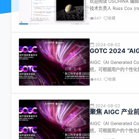
欢迎阅读 OSCHINA 编
Meta的AI野心
技术负责人 Russ Cox (
宣布将从 2024 年 9 月
347
收藏
位，负责管理 Go ...
2024-08-02
GOTC 2024 
AIGC（AI Genera
统，可根据用户的个性化指令
推出 ChatGPT 以来
443
收藏
软、百度、华为等，都在开发
2024-08-02
聚焦 AIGC 产业
AIGC（AI Genera
统，可根据用户的个性化指令
推出 ChatGPT 以来