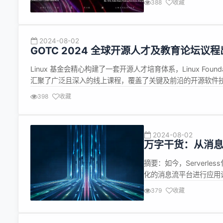
388
收藏
软、百度、华为等，都在开发
2024-08-02
GOTC 2024 全球开源人才及教育论坛议
Linux 基金会精心构建了一套开源人才培育体系，Linux Fou
汇聚了广泛且深入的线上课程，覆盖了关键及前沿的开源软件技
取业界认可的专业资质。学员在通过Linux 基金会官方认证后
398
收藏
2024-08-02
万字干货：从消息流平
进
摘要：如今，Serverle
化的消息流平台进行应用
《9000字干货：从消息流平
379
收藏
PaaS服务小智。 这是一