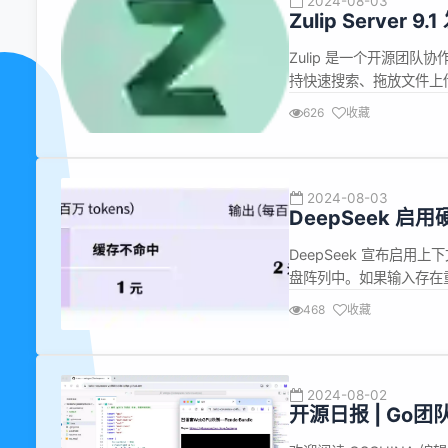
2024-08-03
Zulip Serve
Zulip 是一个开源团
持快速搜索、拖放文件上
面应用等。 Zulip Se
626
收藏
消息。改进了文档，以便在升级到 
2024-08-03
DeepSeek 
DeepSeek 宣布启
盘阵列中。如果输入存在
服务的延迟，还大幅削减最终
468
收藏
tokens。至此，大模
2024-08-02
开源日报 | G
比Perplexi