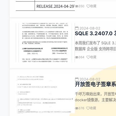
合，已演进出一套成熟的湖仓
350
收藏
类主流数据湖格式及存储系统
2024-08-02
SQLE 3.240
本周我们发布了 SQLE 3.
数据库 企业版 支持跨项
合智能扫描类型 支持自动采
364
收藏
体验，以下是 SQLE 3.2
2024-08-02
开放签电子签章系统
千呼万唤始出来，开放签
docker镜像源，主要
有需要向领导或者客户演示
376
收藏
步骤输入命令（只需八步