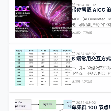
2024-08-02
带你驾驭 AIGC 
题一览
AIGC（AI Genera
统，可根据用户的个性化指令
推出 ChatGPT 以来
350
收藏
软、百度、华为等，都在开发
2024-08-02
B 端常用交互方
一、引言 B端前端交互
下特点： 业务影响低：
化难：难以被量化，因此
358
收藏
被统一和规范，没有具体优
上，其产出也比较有...
2024-08-02
单集群 100 节点！