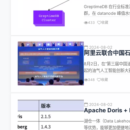
GreptimeDB
GreptimeDB 在行业标准测
群，在 datanode 峰值
写入流量。总体活跃时间线 
433
收藏
能稳定写入。 （图 1...
2024-08-02
阿里云联合中国
8月2日，在“第三届中
起的油气人工智能创新大
化、中海油等油气及科技
348
收藏
个围绕大模型展开的油气
键问题的重要手段。比...
2024-08-02
Apache Doris
（三）
湖仓一体（Data Lak
等优势，能够更加便捷地满足