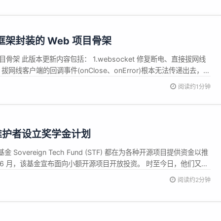
in 框架封装的 Web 项目骨架
eb 项目骨架 此版本更新内容包括： 1.websocket 修复断电、直接拔网线
线客户端的回调事件(onClose、onError)根本无法传递出去，服
至...
阅读约1分钟
源维护者设立奖学金计划
overeign Tech Fund (STF) 都在为各种开源项目提供资金以推
6 月，该基金宣布面向小额开源项目开放投资。 时至今日，他们又计
设立奖学金计划，以资助开源开发人员，缓解其压力和倦怠。 “这项新
阅读约2分钟
四季度启动，旨在应对开源生态系统中的一个关键挑战：支...