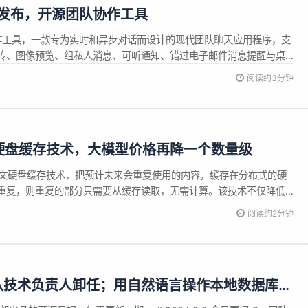
r 9.1 发布，开源团队协作工具
队协作工具，一款专为实时和异步对话而设计的现代团队聊天应用程序，支
传、图像预览、组私人消息、可听通知、错过电子邮件消息提醒与桌
rver 9.1 现已发布，一些更新亮点如下： 澄清了升级说明和安装程序错误
阅读约3分钟
Zulip 9.x 之前顺利将 Ubuntu 20....
启用硬盘缓存技术，大模型价格再降一个数量级
用上下文硬盘缓存技术，把预计未来会重复使用的内容，缓存在分布式的硬
重复，则重复的部分只需要从缓存读取，无需计算。该技术不仅降低
的使用成本。 缓存命中的部分，DeepSeek 费用为 0.1元 每百万
阅读约2分钟
型的价格再降低一个数量级。 目前，硬盘缓存服务已经全面上线，用户...
o团队技术负责人卸任；用自然语言操作本地数据库；
ty更好用的国产开源平替；自主整车全域操作系统；