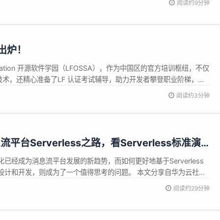
阅读约9分钟
自己的 AIGC 技术或产品。由此也开...
程出炉！
ndation 开源软件学园（LFOSSA），作为中国区的官方培训枢纽，不仅
术，还精心准备了LF 认证考试辅导，助力开发者攀登职业阶梯，获
，将收获官方认证的证书，作为他们知识与...
阅读约3分钟
台Serverless之路，看Serverless标准演
ss化已经成为消息流平台发展的新趋势，而如何更好地基于Serverless
设计和开发，则成为了一个值得思考的问题。 本文分享自华为云社区
台Serverless之路，看Serverless标准演进》，作者：华为云
阅读约29分钟
个最美好的时代。 随着以数字化升级为代表的第四...