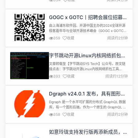
小的 CrateDB 集群可以轻松地每秒摄取数万条记
录。这些数据可以在整个集群中实时地、临时地、并
行地进行查询。 CrateDB 5.8.1现已正式发布，该版
GOGC x GOTC丨招聘会展位招募进
本更新内容如下： 修复 通过自动计算 ...
行中，企动未来，职等你来 ！
由上海浦东软件园、开源中国主办的2024全球开源
极客嘉年华与全球开源技术峰会（GOGC x GOTC
2024）特设招聘人才集市（招聘会），集聚了众多
359
收藏
阅读约2分钟
科技企业与精英人才，旨在构筑起促进开源人才交
流、加速企业人才战略升级的高端交流平台。招聘会
不仅将为求职者提供寻求理想职业机会的广阔舞台，
字节跳动开源Linux内核网络抓包工
更将成为企业精准捕获行业精英、重塑人力资源布
具netcap
局、精准对接多元化人才需求的黄...
文章转载至【字节跳动SYS Tech】公众号。原文链
接点击：字节跳动开源Linux内核网络抓包工具
netcap 背景介绍 在 Linux 内核网络开发过程中，网
393
收藏
阅读约12分钟
络丢包问题是一个常见的挑战。传统的网络抓包工具
（如 tcpdump）虽然能够帮助开发者定位问题，但
其效率较低，且在深度网络问题定位方面能力有限。
Dgraph v24.0.1 发布，具有图形后
随着 eBPF 技术的快速发展，出现了更高级的问题跟
端的原生 GraphQL 数据库
踪能...
Dgraph 是一个水平可扩展的分布式 GraphQL 数据
库，有一个图形后端。作为一个原生的 GraphQL 数
据库，它严格控制数据在磁盘上的排列方式，以优化
358
收藏
阅读约2分钟
查询性能和吞吐量，减少集群中的磁盘寻道和网络调
用。 Dgraph v24.0.1 现已发布，具体更新内容包
括： 警告 升级到 v24.0.1 后，由于底层数据已发生
如意玲珑支持发行版再添新成员，
变化，需要重建向量索引。 Fixed...