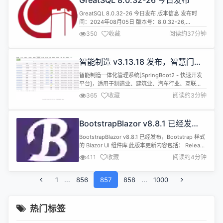
GreatSQL 8.0.32-26 今日发布
作】中创建）。归属代表镜像仓库属于谁。 唯一标
识：镜...
GreatSQL 8.0.32-26 今日发布 版本信息 发布时
间：2024年08月05日 版本号：8.0.32-26,
Revision a68b3034c3d 下载链接：
350
收藏
阅读约37分钟
https://gitee.com/GreatSQL/GreatSQL/releases/tag/G
8.0.32-26 用户手册：https://greatsql.cn/...
智能制造 v3.13.18 发布，智慧门店
更新
智能制造一体化管理系统[SpringBoot2 - 快速开发
平台]，适用于制造业、建筑业、汽车行业、互联
网、教育、政府机关等机构的管理。包含文件在线操
365
收藏
阅读约3分钟
作、工作日志、多班次考勤、CRM、ERP 进销存、
项目管理、EHR、拖拽式生成问卷、日程、笔记、工
作计划、行政办公、薪资模块、动态表单、知识库、
BootstrapBlazor v8.8.1 已经发
公告模块、企业论坛、云售后模块、生产模块、系统
布，Bootstrap 样式的 Blazor UI 组
模块化同步模块等多种...
BootstrapBlazor v8.8.1 已经发布，Bootstrap 样式
件库
的 Blazor UI 组件库 此版本更新内容包括： Release
2024-8-4 V8.8.1 Bugs fix(InputGroup): 兼容
411
收藏
阅读约4分钟
ValidateForm 内使用 by @ArgoZhang in
https://github.com/dotnetcore/...
1
...
856
857
858
...
1000
热门标签