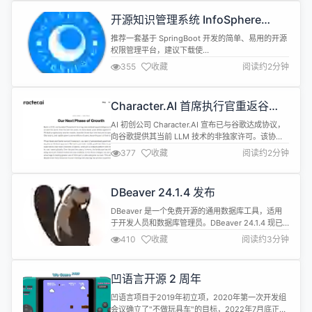
的应用服务，类似如下架构： 当然市场上也有n多的
开源知识管理系统 InfoSphere
4层代理，社区选择NJet，除...
2024.1.5 发布
推荐一套基于 SpringBoot 开发的简单、易用的开源
权限管理平台，建议下载使
用:https://github.com/devlive-community/authx
355
收藏
阅读约2分钟
推荐一套为 Java 开发人员提供方便易用的 SDK 来与
目前提供服务的的 Open AI 进行交互组件：
https://github.com/devlive-community/open...
Character.AI 首席执行官重返谷
歌，加入 DeepMind 团队
AI 初创公司 Character.AI 宣布已与谷歌达成协议，
向谷歌提供其当前 LLM 技术的非独家许可。该协议
也将为 Character.AI 带来更多资金，以继续发展其
377
收藏
阅读约2分钟
AI 产品。 与此同时，Character AI 联合创始人
Noam Shazeer 和 Daniel De Freitas 以及部分研究
团队成员也将加入谷歌，不过该公司大多数员工仍...
DBeaver 24.1.4 发布
DBeaver 是一个免费开源的通用数据库工具，适用
于开发人员和数据库管理员。DBeaver 24.1.4 现已
发布，更新内容如下： SQL Editor： 添加了带有语
410
收藏
阅读约3分钟
义错误描述的问题标记。可以点击工具提示中的问题
描述来找出查询中存在的问题。 禁止在只读模式下执
行 INSERT、DELETE、UPDATE、DROP、
凹语言开源 2 周年
CREATE 和 ALTER 语句 改进...
凹语言项目于2019年初立项，2020年第一次开发组
会议确立了"不做玩具车"的目标，2022年7月底正式