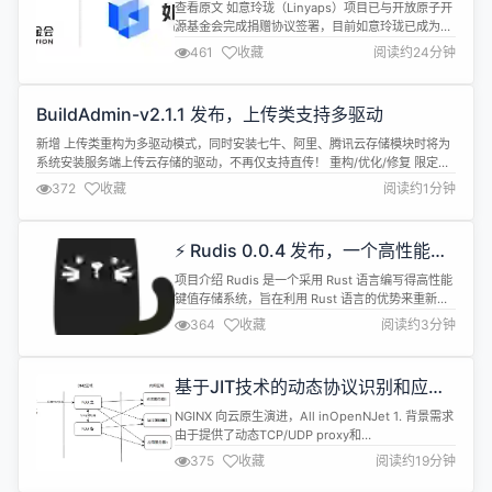
openEuler安装使用如意玲珑操作指
查看原文 如意玲珑（Linyaps）项目已与开放原子开
南
源基金会完成捐赠协议签署，目前如意玲珑已成为基
金会的正式孵化期项目。 如意玲珑是开源软件包格
461
收藏
阅读约24分钟
式，用于替代 deb、rpm等包管理工具，实现应用包
管理、分发、容器、集成开发工具等功能。作为一种
新型的独立包管理工具集，如意玲珑主要提供分层与
BuildAdmin-v2.1.1 发布，上传类支持多驱动
隔离的运行环境，来解决传统包管理系统强依赖导致
的兼容性问题，以及权限松...
新增 上传类重构为多驱动模式，同时安装七牛、阿里、腾讯云存储模块时将为
系统安装服务端上传云存储的驱动，不再仅支持直传！ 重构/优化/修复 限定
think-orm版本以修复该依赖新版本带来的问题 修复上传组件的文件上传状态
372
收藏
阅读约1分钟
可能错误的问题 修复自定义后台入口后WEB终端命令执行失败的问题 修复v-
drag指令对el-dialog使用时会意外抖动的问题 修复会员的...
⚡ Rudis 0.0.4 发布，一个高性能内
存数据库
项目介绍 Rudis 是一个采用 Rust 语言编写得高性能
键值存储系统，旨在利用 Rust 语言的优势来重新复
现 Rudis 的核心功能，以满足用户对高性能、可靠性
364
收藏
阅读约3分钟
和安全性的需求，同时保证与 Rudis API 的兼容。
跨平台，兼容 windows、linux 系统架构。 兼容 字
符串、集合、哈希、列表、有序集合数据结构。 提供
基于JIT技术的动态协议识别和应用
rdb 与 aof 机制...
防护
NGINX 向云原生演进，All inOpenNJet 1. 背景需求
由于提供了动态TCP/UDP proxy和
proxy_protocol2的设置能力，NJet在非HTTP的私
375
收藏
阅读约19分钟
有TCP协议方面得到了较多的应用。常用的场景是
NJet作为标准的TCP4层proxy，把请求转发到后端