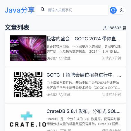
Java分享
文章列表
共 188602 篇
极客的盛会！GOTC 2024 带你直击
硬核 AI 技术创新与实践
真正的技术创新，不仅需要理论的深度，更需要实践
的广度，以及极客式的探索。 2024 年 8 月 15 日至
16 日，全球开源技术峰会 GOTC 2024 将于上海张
387
收藏
阅读约7分钟
江科学会堂盛大开启。GOTC 2024 与上海浦东软件
园联合举办，结合了 “GOTC（全球开源技术峰会）”
与 “GOGC（全球开源极客嘉年华）” 两大活动品牌。
GOTC 丨招聘会展位招募进行中，
大会由一个主论坛领航，两大高峰论...
企动未来，职等你来 ！
由上海浦东软件园、开源中国主办的2024全球开源
极客嘉年华与全球开源技术峰会（GOGC x GOTC
2024）特设招聘人才集市（招聘会），集聚了众多
352
收藏
阅读约2分钟
科技企业与精英人才，旨在构筑起促进开源人才交
流、加速企业人才战略升级的高端交流平台。招聘会
不仅将为求职者提供寻求理想职业机会的广阔舞台，
CrateDB 5.8.1 发布，分布式 SQL
更将成为企业精准捕获行业精英、重塑人力资源布
数据库
局、精准对接多元化人才需求的黄...
CrateDB 是一个分布式的 SQL 数据库，使得实时存
储和分析大量的机器数据变得简单。CrateDB 提供了
通常与 NoSQL 数据库相关的可扩展性和灵活性，最
334
收藏
阅读约4分钟