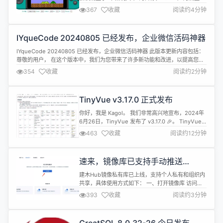
开源，至今开源2周年。简单回顾在最近1年的项目进
367
收藏
阅读约4分钟
展和未来目标。凹语言主页：https://wa-lang.org/
凹语言1年来的工作进展 在1年内开发组举行了13次会
议，发布了碎碎念文章12篇，发布v0.9.0～v0.14.0
IYqueCode 20240805 已经发布，企业微信活码神器
共8个版本。最近1年凹语言重...
IYqueCode 20240805 已经发布，企业微信活码神器 此版本更新内容包括：
尊敬的用户， 在这个版本中，我们为您带来了许多新功能和改进，以提高您的
工作效率和用户体验。以下是本次新版本的主要功能亮点： 时段欢迎语 企业可
354
收藏
阅读约2分钟
以根据不同的时间段,设置员工欢迎语，从而设置不同时间段内的营销规则。 功
能优化 相同相关功能代码优化以及bug修复。 除了以上功能...
TinyVue v3.17.0 正式发布
你好，我是 Kagol。 我们非常高兴地宣布，2024年
6月26日，TinyVue 发布了 v3.17.0 🎉。 TinyVue
每次大版本发布，都会给大家带来一些实用的新特
463
收藏
阅读约12分钟
性，上一个版本我们重构了 chart-core，新增
CircleProcessChart 圆环进度图等6个新的图表组
件，并增加了 Statistic 数据统计组件。 TinyVue ...
速来，镜像库已支持手动推送
啦！！！
建木Hub镜像私有库已上线，支持个人私有和组织内
共享，具体使用方式如下： 一、打开镜像库 访问镜
像库：https://image.jianmuhub.com，点击立即
393
收藏
阅读约3分钟
体验。 若尚未开通，登录后勾选协议，点击立即开
通。 二、创建镜像仓库 填写仓库信息 归属：可以选
择个人个人或组织（组织可以在顶部导航【 组织协