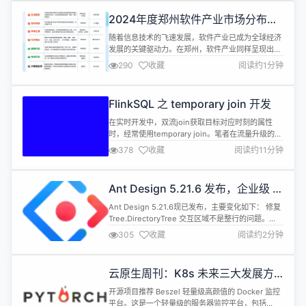
行修改、完善和使用。源代码对于程序、软件、游戏
2024年度郑州软件产业市场分布报
等，好比是盖房子的施工图、做菜的菜谱。“菜谱”一
告
经公布供自由使用、学习、修改、分享...
随着信息技术的飞速发展，软件产业已成为全球经济
发展的关键驱动力。在郑州，软件产业同样呈现出蓬
勃发展的态势，对区域经济结构调整和产业升级发挥
290
收藏
阅读约1分钟
着重要作用。为了全面、深入地了解郑州软件产业市
场的现状和分布特征，特撰写本报告。 本报告旨在详
细阐述郑州软件产业在行业场景应用的市场分布情
FlinkSQL 之 temporary join 开发
况，包括但不限于行业场景应用、地理区域、代表企
业等方面，详细了解一个城市软件产业的布...
在实时开发中，双流join获取目标对应时刻的属性
时，经常使用temporary join。笔者在流量升级的实
时迭代中，需要让流量日志精准的匹配上浏览时间里
378
收藏
阅读约11分钟
对应的商品属性，使用temporary join开发过程中踩
坑不少，将一些经验沉淀在此文中，供各位同学参考
与交流。 背景介绍 关于实时flinkSQL的双流join的
Ant Design 5.21.6 发布，企业级 UI
背景知识可以先阅读以下文章： https...
设计语言和 React 实现
Ant Design 5.21.6现已发布，主要变化如下： 修复
Tree.DirectoryTree 交互区域不是整行的问题。
#51210 修复 Button 图标未垂直居中的问题。
305
收藏
阅读约2分钟
#51381 修复 Input 组件variant设置borderless
时，disabled状态下指针样式未设置not-allowed的
问题。#51387 Splitter ...
云原生周刊：K8s 未来三大发展方
向
开源项目推荐 Beszel 轻量级高颜值的 Docker 监控
平台。这是一个轻量级的服务器监控平台，包括