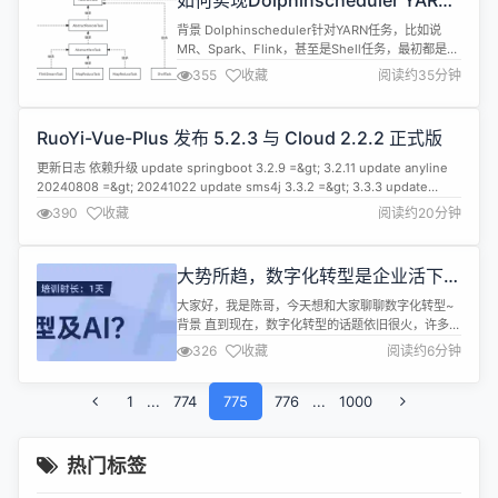
如何实现Dolphinscheduler YARN
Task状态跟踪？
背景 Dolphinscheduler针对YARN任务，比如说
MR、Spark、Flink，甚至是Shell任务，最初都是会
判断如果有YARN任务，解析到applicationId。这样
355
收藏
阅读约35分钟
就会不单单以判断客户端进程为单一判断依据，还要
根据YARN状态进行最终的Dolphinscheduler任务
状态判断。后期，社区对此进行了重构(确实是好的
RuoYi-Vue-Plus 发布 5.2.3 与 Cloud 2.2.2 正式版
向往，现在已经是半成...
更新日志 依赖升级 update springboot 3.2.9 =&gt; 3.2.11 update anyline
20240808 =&gt; 20241022 update sms4j 3.3.2 =&gt; 3.3.3 update
easyexcel 4.0.2 =&gt; 4.0.3 update redisson 3.34.1 =&gt;...
390
收藏
阅读约20分钟
大势所趋，数字化转型是企业活下去
的必选项
大家好，我是陈哥，今天想和大家聊聊数字化转型~
背景 直到现在，数字化转型的话题依旧很火，许多企
业都在进行数字化转型。 其实，许多企业领导者并不
326
收藏
阅读约6分钟
清楚数字化转型意味着什么。数字化转型是否只是迁
移到云端的一种吸引人的说法？我们需要采取哪些具
1
...
774
体步骤？我们是否需要咨询服务来建立数字化转型框
775
776
...
1000
架？这真的值得吗？ 我和我的CIO朋友们进行了深入
交流，他们的很多观点都让我大...
热门标签