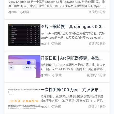
型”技术专项论坛，...
View Shadcn UI 是一个基于 Shadcn UI 和 Tailwind CSS 构建的组件库。 推
荐一套为 Java 开发人员提供方便易用的 SDK 来与目前提供服务的的 Open AI
进行交互组件：https://github.com/devlive-community/openai-java-sdk
382
收藏
阅读约8分钟
推荐一套功能强大的开源数据中台系统：ht...
图片压缩转换工具 springbok 0.3.3
版本发布
springbok提供了压缩与转换图片格式的功能，支持
png与jpeg的压缩，以及转换为对应webp与avif，
当前已提供构建好的三大基本系统：windows，
316
收藏
阅读约2分钟
linux以及macos。使用非常简单拖动图片至程序区
域后即可自动压缩图片，最后一列差异值是基于人眼
分辨的压缩前后图片比对，若比对的值大于1则可能
开源日报 | Arc浏览器停更；谷歌开
图片质量较差，可选择恢复原图。 webp暂时仅支持
发Jarvis；全国首个开源体系建设方
无损...
欢迎阅读 OSCHINA 编辑部出品的开源日报，每天更
案；苹果本周发布Mac系列新品；投
新一期。 # 2024.10.25 今日要闻 Arc 浏览器被“练
资人逃离大模型
废”了，开发商宣布停止开发 上周，Arc 浏览器开发
394
收藏
阅读约15分钟
商 —— The Browser Company 发布了一则视频，
称正在开发一款新的浏览器，但不是 Arc 的后续版
本，不过比 Arc 更加「简洁易用」，旨在吸引更广泛
一次性奖励 100 万元！武汉发布全
的用户群体。 The...
国首个开源体系建设方案
10月25日，武汉印发《关于促进武汉市开源体系建
设的实施方案》（以下简称《实施方案》）。据了
解，这也是全国城市中首个公开发布的体系化开源建
278
收藏
阅读约3分钟
设方案。 开源，早期是指将软件的源代码、相关文档
等开放共享，使得任何人可按照特定规则对源代码进