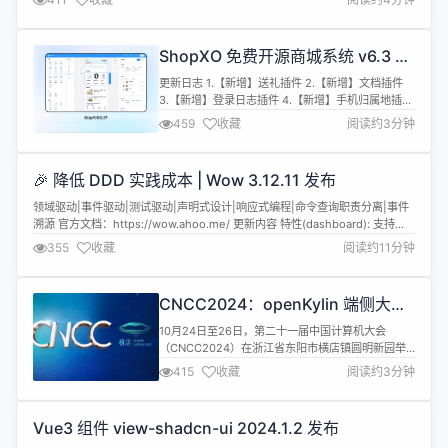
布的。作为全球开源社区的重要年度盛会，ALL THINGS OPEN汇聚了来自各
界的专家与爱好者，共同探讨...
ShopXO 免费开源商城系统 v6.3 版
本已发布、事半功倍
更新日志 1.【新增】送礼插件 2.【新增】文档插件
3.【新增】登录日志插件 4.【新增】手机归属地插件
5.【新增】DIY可视化装修手机端 6.【新增】支持手
459
收藏
阅读约3分钟
机端底部菜单支持DIY管理 7.【新增】后台查看错误
日志 8.【新增】token生成规则配置 9.【新增】图片
验证码增加随机类型 10.【新增】附件管理、附件分
🎉 降低 DDD 实践成本 | Wow 3.12.11 发布
类管理 11.【新增】拉卡拉收银台支付...
领域驱动|事件驱动|测试驱动|声明式设计|响应式编程|命令查询职责分离|事件
溯源 官方文档：https://wow.ahoo.me/ 更新内容 特性(dashboard): 支持
（NOR）逻辑运算符。 特性(core): 为CommandBuilder添加支持LocalFirst
355
收藏
阅读约11分钟
模式。 特性(query): 为Condition添加options以提升扩展性...
CNCC2024：openKylin 端侧大模
型解决方案精彩亮相
10月24日至26日，第二十一届中国计算机大会
（CNCC2024）在浙江省东阳市横店镇圆明新园举
行。本届大会主题为“发展新质生产力，计算引领未
415
收藏
阅读约3分钟
来”，逾万名计算机行业翘楚参会，邀请到了17位国
内院士，800余位国内外顶尖学者、企业技术精英，
带来特邀报告、大会论坛、138场专题论坛等活动。
Vue3 组件 view-shadcn-ui 2024.1.2 发布
openKylin社区秘书长余杰受邀参与大会“端侧大模