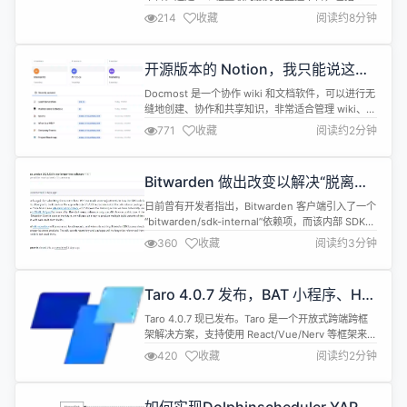
Docker 统计、历史数据和警报功能。它拥有友好的
214
收藏
阅读约8分钟
Web 界面，配置简单、开箱即用，支持自动备份、
多用户、OAuth 认证和 API 访问等功能。 Karate 开
源的 API 自动测试框架。这是一款基于 Java 的 API
开源版本的 Notion，我只能说这个
测试框架，可与 Spr...
Docmost 牛
Docmost 是一个协作 wiki 和文档软件，可以进行无
缝地创建、协作和共享知识，非常适合管理 wiki、知
识库、文档等。 亮点： 实时协作：编辑器允许多个
771
收藏
阅读约2分钟
用户同时实时编辑页面。支持图表（mermaid、
draw.io 和 excalidraw）、表格、数学 (LaTex) 等
空间：将内容组织到专用于不同团队、项目或部门的
Bitwarden 做出改变以解决“脱离开
不同空间中，为协作提供结构化且...
源”担忧
日前曾有开发者指出，Bitwarden 客户端引入了一个
“bitwarden/sdk-internal”依赖项，而该内部 SDK
的许可条款规定： “您不得使用本 SDK 开发用于
360
收藏
阅读约3分钟
Bitwarden 以外软件的应用程序（包括 Bitwarden
的非兼容实现）或开发其他 SDK"。 此举引发了社区
对于 Bitwarden 可能会进一步脱离开源的担忧。为
Taro 4.0.7 发布，BAT 小程序、H5
此，...
与 RN 端统一框架
Taro 4.0.7 现已发布。Taro 是一个开放式跨端跨框
架解决方案，支持使用 React/Vue/Nerv 等框架来开
发微信 / 京东 / 百度 / 支付宝 / 字节跳动 / QQ 小程
420
收藏
阅读约2分钟
序 / H5 等应用。 特性 小程序 半编译预处理功能
#16598 添加 useXsForTemplate 试用性字段、去
除模版中多余的 block标签、增加click...