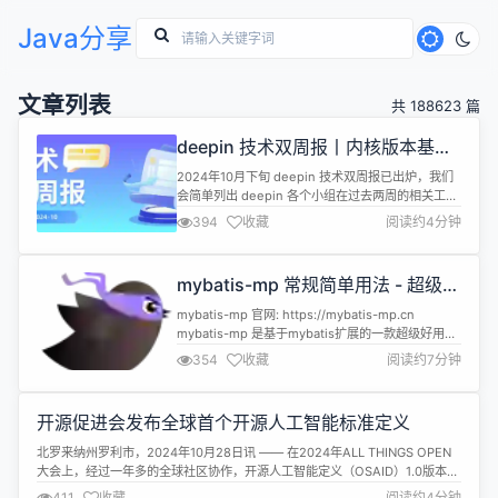
Java分享
文章列表
共 188623 篇
deepin 技术双周报丨内核版本基础
升级到 6.6.58、 Treeland 增加窗口
2024年10月下旬 deepin 技术双周报已出炉，我们
动画
会简单列出 deepin 各个小组在过去两周的相关工作
进展，也会阐述未来两周的大致规划，一起来看！
394
收藏
阅读约4分钟
DDE（深度桌面环境） 针对 deepin 23 的缺陷修复
与 deepin 25 的需求开发在同步稳步进行。具体进
展与计划如下： 进展： 对DTK、启动器、任务栏等
mybatis-mp 常规简单用法 - 超级方
组件完成了 Qt 6.8 适配支持；...
便！！！
mybatis-mp 官网: https://mybatis-mp.cn
mybatis-mp 是基于mybatis扩展的一款超级好用的
ORM框架！！！ 1. 方便快捷的查询 SysUser
354
收藏
阅读约7分钟
sysUser = QueryChain.of(sysUserMapper)
.from(SysUser.class) .eq(SysUser::getId, ...
开源促进会发布全球首个开源人工智能标准定义
北罗来纳州罗利市，2024年10月28日讯 —— 在2024年ALL THINGS OPEN
大会上，经过一年多的全球社区协作，开源人工智能定义（OSAID）1.0版本正
式发布。 这一具有里程碑意义的发布是在ALL THINGS OPEN 2024大会上宣
411
收藏
阅读约4分钟