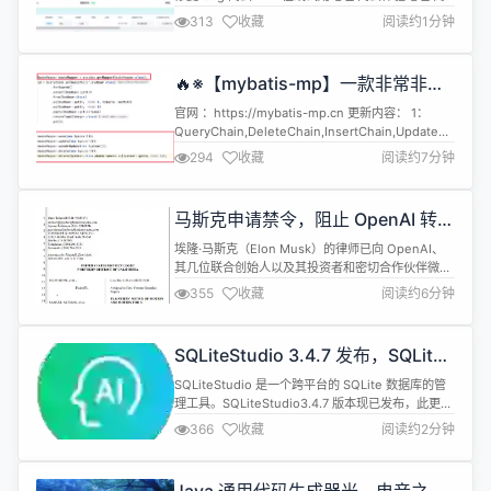
业金桔云 ERP体验地址:金桔云体验地址 询问AI
313
收藏
阅读约1分钟
🔥※【mybatis-mp】一款非常非常
好用的 ORM 框架：1.7.7-RC 发布！
官网 ：https://mybatis-mp.cn 更新内容： 1：
QueryChain,DeleteChain,InsertChain,UpdateChain
支持BasicMapper方法 2：支持通用
294
收藏
阅读约7分钟
BasicMapper，可不需要创建多个实体类Mapper；
一个BasicMapper即可使用所有功能 为什么推荐
mybatis-mp ？： mybati...
马斯克申请禁令，阻止 OpenAI 转型
为营利性公司
埃隆·马斯克（Elon Musk）的律师已向 OpenAI、
其几位联合创始人以及其投资者和密切合作伙伴微软
申请初步禁令，以防止 OpenAI 和其他指定被告从事
355
收藏
阅读约6分钟
马斯克律师所称的反竞争行为。 该禁令动议于周五晚
些时候向美国加州北区地方法院提交，指控
OpenAI、其首席执行官 Sam Altman、总裁 Greg
SQLiteStudio 3.4.7 发布，SQLite
Brockman、微软、LinkedIn 联合...
管理工具
SQLiteStudio 是一个跨平台的 SQLite 数据库的管
理工具。SQLiteStudio3.4.7 版本现已发布，此更新
修复了几个重要的错误，并将 SQLite 升级到最新版
366
收藏
阅读约2分钟
本 (3.47.1)。 错误修复： 现代 Linux 系统上的
Wayland 兼容性。解决了从https://sqlitestudio.pl
下 载的 Linux 二进制文件无...