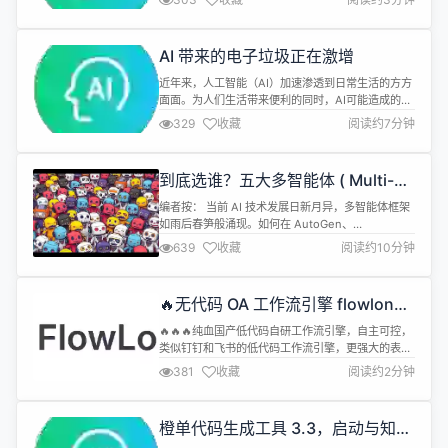
完善的数据安全保障、移动端性能优化 API、任何数
据写入都可以保证原子性（Atomicity）、支持自定
义数据持久化机制、数据模型一览无余和配置轻松自
AI 带来的电子垃圾正在激增
由等特性。 Elide 7.1.4 已...
近年来，人工智能（AI）加速渗透到日常生活的方方
面面。为人们生活带来便利的同时，AI可能造成的环
境问题也不容忽视。中国科学院城市环境研究所研究
329
收藏
阅读约7分钟
员汪鹏等研究人员的一项研究测算显示，2020年至
2030年，生成式AI带来的电子废弃物可能激增近
1000倍。相关研究成果日前在线发表于《自然·计算
到底选谁？五大多智能体 ( Multi-AI
科学》。 联合国机构今年发布的《2024年全球电子
Agent) 框架对比
垃圾监测》报告显示，2...
编者按： 当前 AI 技术发展日新月异，多智能体框架
如雨后春笋般涌现。如何在 AutoGen、
LangGraph、CrewAI 等众多框架中做出正确选择，
639
收藏
阅读约10分钟
找出那一个真正适合你需求的多智能体框架？ 本文作
者通过对五大多智能体 AI 框架的比较，提出了一个
关键观点：不同的 AI 框架适用于不同的场景和需
🔥无代码 OA 工作流引擎 flowlong
求，选择的关键在于精准匹配项目特点和技术路线。
1.0.7 发布
作者 | M...
🔥🔥🔥纯血国产低代码自研工作流引擎，自主可控，
类似钉钉和飞书的低代码工作流引擎，更强大的表单
设计器，模型设计器。🚩为中国特色审批匠心打造❗
381
收藏
阅读约2分钟
简单易懂的核心设计，优美易用的可视化管理界面，
纯正中国心，信创首选无代码 OA 办公审批工作流引
擎。 •开源地址：
橙单代码生成工具 3.3，启动与知名
https://gitee.com/aizuda/flowlong •开源地址：