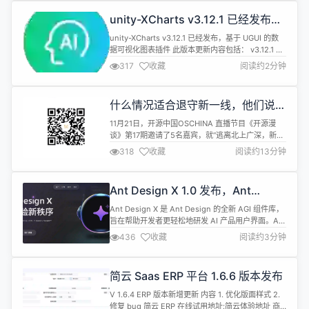
坛、公告、问卷、报表设计、工作流、日程、云盘等
unity-XCharts v3.12.1 已经发布，
全面管理，实现智能制造行业一体化管理。...
基于 UGUI 的数据可视化图表插件
unity-XCharts v3.12.1 已经发布，基于 UGUI 的数
据可视化图表插件 此版本更新内容包括： v3.12.1 版
本要点： 完善官网文档的中英文支持 优化折线图数
317
收藏
阅读约2分钟
据密集时的绘制效果 其他问题修复 日志详情：
(2024.12.01) 发布v3.12.1版本 (2024.11.30) 修复
Tooltip在图表设置其他锚点时手机上显示位置异常
什么情况适合退守新一线，他们说了
的...
真话
11月21日，开源中国OSCHINA 直播节目《开源漫
谈》第17期邀请了5名嘉宾，就“逃离北上广深，新一
线是不是最好的去处”这一话题展开探讨，既聊到了
318
收藏
阅读约13分钟
新一线城市在成本、人才稳定性、政策支持等方面的
优势，同时也指出了在人才招募、团队建设和技术创
新方面的挑战。 本次直播，还讨论了如何与大厂共
Ant Design X 1.0 发布，Ant
存、南北方政策差异等话题，微信扫码，可查看回
Design 全新 AGI 组件库
放。 以下内容根据直播整理：...
Ant Design X 是 Ant Design 的全新 AGI 组件库，
旨在帮助开发者更轻松地研发 AI 产品用户界面。Ant
Design X 将在 Ant Design 的基础之上进一步拓展
436
收藏
阅读约3分钟
AI 产品的设计规范，为开发者提供更强大的工具和资
源。期待与你一起推动 AI 技术的发展！ 官网地址：
https://x.ant.design/index-cn...
简云 Saas ERP 平台 1.6.6 版本发布
V 1.6.4 ERP 版本新增更新 内容 1. 优化版面样式 2.
修复 bug 简云 ERP 在线试用地址:简云体验地址 商