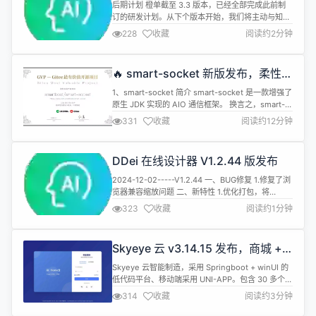
快开的功能拉齐计划
https://gi...
后期计划 橙单截至 3.3 版本，已经全部完成此前制
订的研发计划。从下个版本开始，我们将主动与知名
快开平台进行核心功能的对齐，因此后续版本中的功
228
收藏
阅读约2分钟
能基本源于此目标。 最新支持 生成器，升级客户端
支持 SQL Server 和更高版本的 MySQL。 工作流，
支持自动化任务服务编排。 工作流，自动化任务支持
🔥 smart-socket 新版发布，柔性内
表达式配置和表达式解析执行任务。 工作流，支持连
存池方案
续会签。...
1、smart-socket 简介 smart-socket 是一款增强了
原生 JDK 实现的 AIO 通信框架。 换言之，smart-
socket 100% 遵循 JDK 对于 AIO 接口规范的定义，
331
收藏
阅读约12分钟
只是重新提供了一套代码实现。 使其有着相较 JDK
官方 AIO ： 更高的通信性能 更少的资源开销 更稳定
的运行保障。 产品特色： 极简：于2017年开源...
DDei 在线设计器 V1.2.44 版发布
2024-12-02-----V1.2.44​ 一、BUG修复​ 1.修复了浏
览器兼容缩放问题​ 二、新特性​ 1.优化打包，将
lodash、three变为按需引入，基础框架以后只有一
323
收藏
阅读约1分钟
个依赖包.​ 2.增加画布改变回调函数​ 三、ddei-flow-
1.0.1插件更新​ 1.新特性​ 1).Figma、即时设计、Pixso
插件同步推出​ 2).新增导入Bpm...
Skyeye 云 v3.14.15 发布，商城 +
文档系统 + 门户
Skyeye 云智能制造，采用 Springboot + winUI 的
低代码平台、移动端采用 UNI-APP。包含 30 多个应
用模块、50 多种电子流程，CRM、PM、ERP、
314
收藏
阅读约3分钟
MES、ADM、EHR、笔记、知识库、项目、门店、
商城、财务、多班次考勤、薪资、招聘、云售后、论