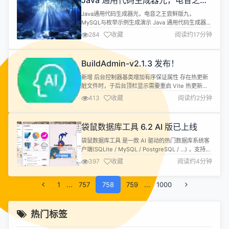
Java 通用代码生成器光，电音之王
尝鲜版九，MySQL 与枚举示例生成
Java通用代码生成器光，电音之王尝鲜版九，
演示
MySQL与枚举示例生成演示 Java 通用代码生成器光
已发布 2.4.0 电音之王 TechnoKing 版本尝鲜版
284
收藏
阅读约17分钟
九。生成界面美化，添加了高辨识度的焦点图片。完
善了数据库自动反射功能，完善了前端代码生成，完
善了枚举和哑数据模式。后端登录界面添加了默认的
BuildAdmin-v2.1.3 发布！
用户名和密码。更多缺陷修复，更多测试。已接近
Beta 质量...
新增 后台控制器基类增加有序保证属性 存在热更新
脏文件时，于后台顶栏显示需要重启 Vite 热更新服
务的警告按钮 重构/优化/修复 表格拖拽排序由直接替
413
收藏
阅读约2分钟
换改为增量重排法 优化点选验证码组件的渲染与销毁
优化会员中心菜单点击时的处理函数逻辑 优化前台顶
栏菜单被点击时无需激活的菜单项的处理 优化终端弹
袋鼠数据库工具 6.2 AI 版已上线
窗样式 优化小屏下的菜单抽屉 优化顶栏子级菜单的
激活逻辑 优化...
袋鼠数据库工具 是一款 AI 驱动的热门数据库系统客
户端(SQLite / MySQL / PostgreSQL / ...) ，支持建
表、查询、模型、同步、导入导出等功能，支持
397
收藏
阅读约4分钟
Windows / Mac / Linux 等操作系统，力求打造成好
用、好玩、开发友好的SQL工具。 重点特性介绍 这
1
...
757
个版本是基于用户反馈全面提升体验的一个版本，主
758
759
...
1000
要改善了对象的点...
热门标签