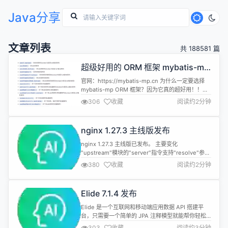
Java分享
文章列表
共 188581 篇
超级好用的 ORM 框架 mybatis-mp
崛起，真正的 ORM 框架，不看太可
官网：https://mybatis-mp.cn 为什么一定要选择
惜了，至少省 1/3 的时间！
mybatis-mp ORM 框架？因为它真的超好用！！！
1：增删改就不说，方便甚至更方便 (强制或者部分
306
收藏
阅读约2分钟
列)！！！ 2：强大的查询能力，方便的一匹！！！
null 值处理？？ 3：什么？还要 xml 自动分页 4：什
么？？其他多租户、逻辑删除？？？ 5：查询不想用
nginx 1.27.3 主线版发布
实体类接？？？ 6：什...
nginx 1.27.3 主线版已发布。 主要变化
"upstream"模块的"server"指令支持"resolve"参数
"upstream"模块新
380
收藏
阅读约2分钟
增"resolver"和"resolver_timeout"指令 支持
SmarterMail 特定模式： 在邮件代理模块中，
SmarterMail 特定模式支持 IMAP LOGIN 与无标记
Elide 7.1.4 发布
的 CAPAB...
Elide 是一个互联网和移动端应用数据 API 搭建平
台，只需要一个简单的 JPA 注释模型就能帮你轻松
搭建 GraphQL 和 JSON API web 服务。具有标准
303
收藏
阅读约3分钟