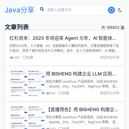
Java分享
文章列表
共 188602 篇
红杉资本：2025 年将迎来 Agent 元年，AI 智能体群
体协作时代将至
回首2024年，人工智能（AI）无疑是最令人瞩目的技术，它像浪潮般席卷了各
行各业，改变了我们的生活与工作模式。如今，在人工智能领域中，AI 智能体
（AI Agents）这一新兴概念正备受关注。 那么，什么是 AI 智能体呢？AI 智
462
收藏
阅读约8分钟
能体是能感知环境、自主决策并采取行动以实现特定目标的智能系统，具有感
知、决策、行动、自主学习与适应等能力。与传统的人工智能不同...
用 BISHENG 构建企业 LLM 应用，
简直不要太简单！
现在大模型 workflow 产品有很多，比如 BISHENG
、MaxKB、Dify、FastGPT、RagFlow 等等。 其
中，毕昇 BISHENG 是一个开源的大模型应用开发平
582
收藏
阅读约3分钟
台，专门面向企业场景，具备高精度文档解析
ETL4LLM 能力。自去年 8 月份开源以来， GitHub
上的 Star 数已经超过 9k 了。 对于 AI 小白来说，毕
【直播预告】用 BISHENG 构建企业
昇 B...
LLM 应用，简直不要太简单！
现在大模型 workflow 产品有很多，比如 BISHENG
、MaxKB、Dify、FastGPT、RagFlow 等等。 其
中，毕昇 BISHENG 是一个开源的大模型应用开发平
382
收藏
阅读约3分钟