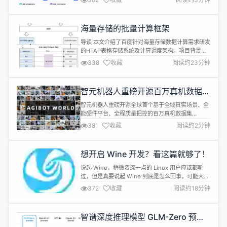
台，专门面向企业场景，具备高精度文档解析
ETL4LLM 能力。自去年 8 月份开源以来， GitHub
上的 Star 数已经超过 9k 了。 对于 AI 小白来说，毕
海量存储的批量计算框架
昇 B...
导读 本文介绍了百度针对海量存储数据计算需求研发
的HTAP表格存储系统及计算调度架构。项目背景源
于原有存储系统难以满足日益增长的OLAP业务需
338
收藏
阅读约23分钟
求，因此构建了集OLTP与OLAP于一体的HTAP系
统，通过存算分离、Serverless设计等创新点提升IO
访问能力和资源利用率。同时，自研的计算与调度系
智元机器人重磅开源百万真机数据集
统实现了任务开发的SQL化和数据处理的FaaS化，
AgiBot World
简化了业务使...
智元机器人重磅开源全球首个基于全域真实场景、全
能硬件平台、全程质量把控的百万真机数据集
AgiBot World。这一里程碑式的开源项目，标志着
381
收藏
阅读约2分钟
具身智能领域 “ImageNet 时刻” 已到来。 智元机器
人介绍称，AgiBot World 是全球首个基于全域真实
场景、全能硬件平台、全程质量把控的百万真机数据
想开启 Wine 开发？看这篇就够了！
集。相比谷歌开源的 Open X-Embodimen...
说起 Wine，稍微资深一点的 Linux 用户应该都听
过，但是真要说起 Wine 到底是怎么回事，可能大多
数人不见得说得清。这篇文章会简单地介绍 Wine 的
372
收藏
阅读约18分钟
工作原理，以及如何开始 Wine 的开发。所以如果您
属于以下三类读者之一： * 想参与 Wine 开发，但是
不知如何开始的。 * 仅仅想大致了解 Wine 是如何工
智谱深度推理模型 GLM-Zero 预览
作的。 * 只是想能够愉快的用上最新...