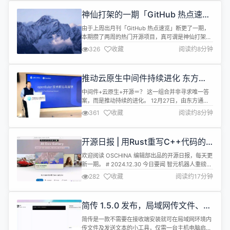
神仙打架的一期「GitHub 热点速
览」
由于上周出月刊「GitHub 热点速览」断更了一期，
本期攒了两周的热门开源项目，真可谓是神仙打架！
这两天开源的大模型 DeepSeek-V3 凭借极低的训
326
收藏
阅读约8分钟
练成本和出色的评测表现，迅速出圈。开源仅 5 天便
获得近 10k Star，并且还在以惊人的速度增长。对于
一些人来说，DeepSeek 这个名字或许比较陌生，
推动云原生中间件持续进化 东方通
就是它凭一己之力，在中国大模型市场掀起了第一
＆openEuler Meetup北京站成功举
场...
中间件+云原生+开源＝？ 这一组合并非寻求唯一答
办！
案，而是推动持续的进化。 12月27日，由东方通与
OpenAtom openEuler（简称"openEuler"）社区
361
收藏
阅读约8分钟
携手主办的openEuler社区云原生开源中间件
Meetup北京站圆满落幕。活动围绕开源与云原生中
间件，吸引了技术爱好者、行业从业者及高校学生的
开源日报 | 用Rust重写C++代码的
关注与参与。本次Meetup以共享云原生开源中间...
总结；解读Deepseek V3；AI
欢迎阅读 OSCHINA 编辑部出品的开源日报，每天更
Agent的现状与未来；AI芯片新战
新一期。 # 2024.12.30 今日要闻 智元机器人重磅开
役；编程十年的感悟
源百万真机数据集 AgiBot World 智元机器人今天重
282
收藏
阅读约17分钟
磅发布全球首个基于全域真实场景、全能硬件平台、
全程质量把控的百万真机数据集AgiBot World。这
一里程碑式的开源项目，标志着具身智能领域
简传 1.5.0 发布，局域网传文件、发
“ImageNet时刻”已到来。 智元机器...
文本消息工具
简传是一款不需要在接收端安装就可在局域网环境内
传文件及发送文本的小工具，仅需一台主机电脑启