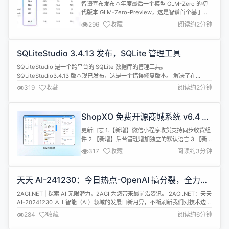
版上线
智谱宣布发布本年度最后一个模型 GLM-Zero 的初
代版本 GLM-Zero-Preview，这是智谱首个基于扩
展强化学习技术训练的推理模型。 根据介绍，GLM-
296
收藏
阅读约2分钟
Zero-Preview 是 GLM 家族中专注于增强 AI 推理能
力的模型，擅长处理数理逻辑、代码和需要深度推理
的复杂问题。同基座模型相比，GLM-Zero-Preview
SQLiteStudio 3.4.13 发布，SQLite 管理工具
在不显著降低通用任务...
SQLiteStudio 是一个跨平台的 SQLite 数据库的管理工具。
SQLiteStudio3.4.13 版本现已发布，这是一个错误修复版本。 解决了在
INSERT INTO语句中，completer没有为列名称提供适当建议的问题。 解决了
319
收藏
阅读约2分钟
在SELECT other_database情况下 completer 无法显示隐式附加数据库的表
的问题。 系统表...
ShopXO 免费开源商城系统 v6.4 版
本已发布、日臻完善
更新日志 1.【新增】微信小程序收货支持同步收货组
件 2.【新增】后台管理增加独立的默认语言 3.【新
增】用户注册增加自定义用户名、手机、邮箱禁止 4.
317
收藏
阅读约3分钟
【新增】手机端验证码绑定手机增加独立开关 5.【新
增】新增web端主题 6.【新增】后台附件管理新增
（图片、视频、文件）上传入口 7.【新增】新增用户
天天 AI-241230：今日热点-OpenAI 搞分裂，全力冲
商品限制插件 8.【新增】订单地址增加联系信息和指
刺 AGI！
定时间 ...
​2AGI.NET | 探索 AI 无限潜力，2AGI 为您带来最前沿资讯。 2AGI.NET：天天
AI-20241230 人工智能（AI）领域的发展日新月异，不断刷新我们对技术边界
的认知。从南京大学周志华教授对AI大模型的展望，到OpenAI对中国大模型的
284
收藏
阅读约6分钟
评价，再到美国融资超1亿美元的AI公司盘点，AI技术正以前所未有的速度和规
模影响着我们的世界。本文将为...