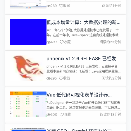
动，需要获取共享的电脑或手机无需安装只需使用浏
269
收藏
阅读约1分钟
览器访问即可，支持 windows、linux、mac，支持
国产操作系统多平台。 本次更新内容入下： 1、优化
windows下安装在c盘可能发送文件失败的问题 2、
低成本增量计算：大数据处理的新趋
优化下载文件不存在时跳转到其他页面无法返回问题
势
3、优化发送...
自"三驾马车"伊始, 大数据处理技术已经发展了二十
年。在前十年中, Hive+Spark 这套离线处理技术就
已经基本完善; 近十年来, Flink的快速发展又有效地
437
收藏
阅读约23分钟
解决了实时处理的问题。然而, 低成本的近实时处理
依然面临挑战。近来, 随着业界对近实时处理及流批
一体架构的需求愈发强烈, 增量计算开始重新被关
phoenix v1.2.6.RELEASE 已经发
注。Flink在1.20中推出了Materialize...
布，云监控平台
phoenix v1.2.6.RELEASE 已经发布，云监控平台
此版本更新内容包括： 1.新增：Java应用程序监控新
增获取线程详情； 2.新增：细化监控粒度，每一个监
295
收藏
阅读约2分钟
控设备、监控服务，都能设置是否监控和是否告警；
3.新增：监控UI端新增dropdown模块，美化了表格
下拉选择按钮； 4.新增：监控UI端新增静态资源缓存
Vue 低代码可视化表单设计器
策略，加快页面访问速度； 5.新...
FcDesigner v3.2.8 版本发布
FcDesigner 是一款基于Vue的开源低代码可视化表
单设计器工具，通过数据驱动表单渲染。可以通过拖
拽的方式快速创建表单，提高开发者对表单的开发效
500
收藏
阅读约18分钟
率，节省开发者的时间。并广泛应用于在政务系统、
OA系统、ERP系统、电商系统、流程管理等领域。
本项目采用 Vue 和 ElementPlus/ElementUI 进行