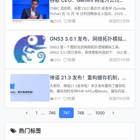
谷歌 CEO：Gemini 将成为公司
页面构建，内置多语言解决方案，支持二次扩展...
2025 年“最大重点”
CNBC 消息称，谷歌 CEO 桑达尔·皮查伊 (Sundar
Pichai) 在 12 月 18 日的战略会议上指出，2025 年
“风险很高”。因为公司面临着更激烈的竞争和监管障
306
收藏
阅读约2分钟
碍，并且要应对 AI 领域的快速发展。 “我认为 2025
年将至关重要。我认为我们必须意识到这一刻的紧迫
性，作为一家公司，我们需要加快步伐。风险很高。
GNS3 3.0.1 发布，网络拓扑模拟工
这是颠覆性的时刻。在 202...
具
GNS3 是一个图形化的网络拓扑逻辑模拟工具。
GNS3 3.0.1现已发布，具体更新内容如下： GUI 修
复image已在本地服务器上时的问题。修复#3678
293
收藏
阅读约1分钟
修复当 image name 与设备中记录的 image name
不同时的 image uploading 问题。修复#3682 修复
Linux Mint 默认终端配置 Server 捆绑 web...
禅道 21.3 发布！重构缓存机制，提
升系统性能
大家好，禅道21.3发布啦！本次发布重构了缓存机
制，缓存同时支持PHP-APCu和Redis，缓存内容除
了SQL查询结果外，增加了整表数据缓存和计算结果
317
收藏
阅读约6分钟
缓存。开启缓存后的吞吐量提升26%-100%不等，同
时CPU使用率下降了40%-80%。 支持在项目创建成
1
...
746
功后增加了下一步工作引导，便于管理者快速进入下
747
748
...
1000
一步流程，提升维护项目的效率。项目集、项目等列
表中增加了...
热门标签