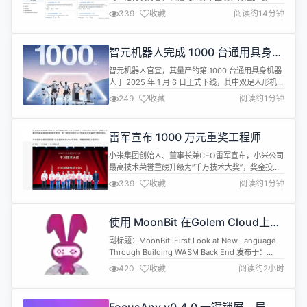
看大家的年终总结？请看专栏：【拜拜，2024！】
339
收藏
阅读约14分钟
你好，我是 Kagol，个人公众号：前端开源星球。
2024年，我做前端开发工作满10年啦！ 这10年我一
直在开发前线，做过电商项目、广告平台、项目管理
智元机器人完成 1000 台通用具身机
系统等业务，目前主要专注于前端组件库建设和开源
器人下线
社区运营...
智元机器人官宣，其量产的第 1000 台通用具身机器
人于 2025 年 1 月 6 日正式下线，其中双足人形机器
人远征A2/灵犀X1为731套，轮式通用机器人远征
249
收藏
阅读约1分钟
A2-/A2-W为269套。目前，这些机器人正在陆续交
付客户中。 根据介绍，智元机器人2023年2月成
立，同年8月打造出人形机器人原型机；2024年8
雷军宣布 1000 万元重奖工程师
月，针对交互服务、柔性制造、科研教育等多元场
景，...
小米集团创始人、董事长兼CEO雷军宣布，小米公司
最高技术荣誉重磅升级为“千万技术大奖”，奖金投入
增加至1000万元，以更大的诚意持续重奖工程师。
339
收藏
阅读约1分钟
经过激烈评比，“小米超级电机V8s”技术凭借在创新
性、领先性和影响力三个维度的突出表现，荣获
2024年小米“千万技术大奖”最高奖项。
使用 MoonBit 在Golem Cloud上开
发应用程序
副标题：MoonBit: First Look at New Language
Through Building WASM Back End 发布于：
2025年1月3日 作者：Daniel Vigovszky 原文链
420
收藏
阅读约2小时
接：https://blog.vigoo.dev/posts/moonbit-with-
golem/ 介绍 MoonBit 是一门新的编程语言，...