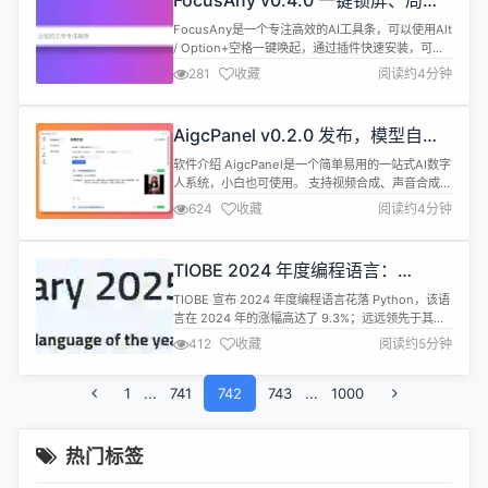
FocusAny v0.4.0 一键锁屏、局域
网 IP、开机启动、交互优化、自定
FocusAny是一个专注高效的AI工具条，可以使用Alt
义协议
/ Option+空格一键唤起，通过插件快速安装，可以
扩展出非常多的功能。 安装使用 访问
281
收藏
阅读约4分钟
https://focusany.com 下载 对应系统 安装包，一键
安装即可。 目前支持Windows、MacOS、Linux系
统。 本次更新 v0.4.0 一键锁屏、局域网IP、开机启
AigcPanel v0.2.0 发布，模型自定
动、交互优化、自定义...
义接入，异常捕获优化，工单反馈功
软件介绍 AigcPanel是一个简单易用的一站式AI数字
能
人系统，小白也可使用。 支持视频合成、声音合成、
声音克隆，简化本地模型管理、一键导入和使用AI模
624
收藏
阅读约4分钟
型。 禁止使用本产品进行违法违规业务，使用本软件
请遵守中华人民共和国法律法规。 功能特性 支持视
频数字人合成，支持视频画面和声音换口型匹配 支持
TIOBE 2024 年度编程语言：
语音合成、语音克隆，多种声音参数可设置 支持多模
Python
型导入、一键启...
TIOBE 宣布 2024 年度编程语言花落 Python，该语
言在 2024 年的涨幅高达了 9.3%；远远领先于其竞
争对手：Java +2.3%、JavaScript +1.4% 和 Go
412
收藏
阅读约5分钟
+1.2%。 TIOBE CEOPaul Jansen点评道，“如今
Python 无处不在，它是许多领域无可争议的默认语
1
...
741
言。它甚至可能成为 TIOBE 指数中排名最...
742
743
...
1000
热门标签