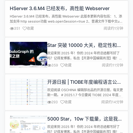
HServer 3.6.M4 已经发布，高性能 Webserver
HServer 3.6.M4 已经发布，高性能 Webserver 此版本更新内容包括： 1、添
加支持 http session功能 web.openSession=true 2、普通文件下载中文url
编码问题 详情查看：https://gitee.com/HServer/HServer/releases/3.6.M4
351
收藏
阅读约1分钟
Star 突破 10000 大关，稳定性和高
性能是重中之重
欢迎来到 2025 年！你的 2024 年终总结都写好了
吗？记得发博客，私信【开源中国编辑肖滢】哦！想
看大家的年终总结？请看专栏：【拜拜，2024！】
359
收藏
阅读约11分钟
在图数据库的宇宙中，NebulaGraph 社区如同从星
辰启航的探索者，我们的旅程贯穿了数据的银河。
2024 年，我们从星出发，不断拓展技术的边界，连
开源日报 | TIOBE年度编程语言公
接了全球范围内对图数据库技术充满热情的开发者。
布；零一万物辟谣“被阿里收购”；由
新年在即，来...
欢迎阅读 OSCHINA 编辑部出品的开源日报，每天更
正则表达式驱动的国际象棋引擎；算
新一期。 # 2025.1.7 今日要闻 TIOBE 2024 年度编
力基础设施建设将加快
程语言：Python TIOBE 宣布 2024 年度编程语言花
293
收藏
阅读约14分钟
落 Python，该语言在 2024 年的涨幅高达了
9.3%；远远领先于其竞争对手：Java +2.3%、
JavaScript +1.4% 和 Go +1.2%。 TIO...
5000 Star，10w 下载量，这是我交
出的开源答卷
欢迎来到 2025 年！你的 2024 年终总结都写好了
吗？记得发博客，私信【开源中国编辑肖滢】哦！ 想