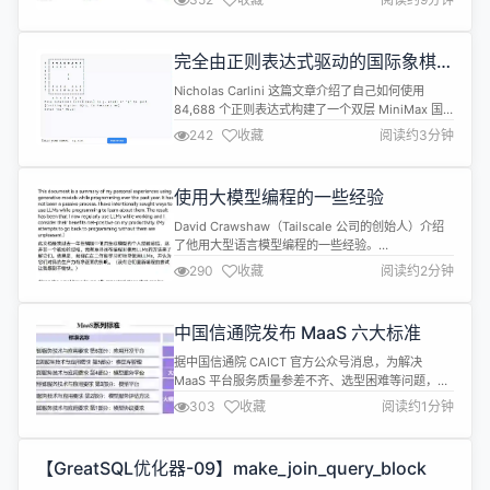
GitHub 星标突破 11.1K，各项使用指标增长均超过
100%，其中文件系统总数量较前一年更是增长了
8.5 倍；企业版同样持续保持高速增长，继去年实现
完全由正则表达式驱动的国际象棋引
盈亏平衡后，商业营收实现了翻倍增长，为未来...
擎
Nicholas Carlini 这篇文章介绍了自己如何使用
84,688 个正则表达式构建了一个双层 MiniMax 国
际象棋引擎。 具体而言，作者是先用正则表达式写了
242
收藏
阅读约3分钟
个 CPU 模拟器，然后在这个 cpu 模拟器上写了个编
译器，然后用编译器写了个国际象棋引擎。引擎名为
"Regex Chess"，可以根据输入的棋盘状态走出一
使用大模型编程的一些经验
手合理（且不完全糟糕）的棋步。...
David Crawshaw（Tailscale 公司的创始人）介绍
了他用大型语言模型编程的一些经验。
https://crawshaw.io/blog/programming-with-
290
收藏
阅读约2分钟
llms 作者在过去的一年里积极探索并使用大型语言模
型进行编程，发现这种技术可以显著提高工作效率。
他在编程中使用 LLMs 的方式主要有三种：自动补
中国信通院发布 MaaS 六大标准
全、搜索和基于聊天的编程...
据中国信通院 CAICT 官方公众号消息，为解决
MaaS 平台服务质量参差不齐、选型困难等问题，信
通院推出了 MaaS（Model as a service，模型即服
303
收藏
阅读约1分钟
务）系列标准。 中国信息通信研究院紧跟 MaaS 领
域最新发展趋势，依托中国人工智能产业发展联盟于
2023 年成立 MaaS 工作组，联合产学研各界专家共
【GreatSQL优化器-09】make_join_query_block
同启动 MaaS 系列标准编制，经过...