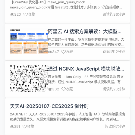
【GreatSQL优化器-09】make_join_query_block 一、
make_join_query_block介绍 GreatSQL优化器对于多张表join的连接顺序在
前面的章节介绍过的best_access_path函数已经执行了，接着就是把where
320
收藏
阅读约36分钟
条件进行切割然后推给合适的表。这个过程就是由函数
make_join_query_block来执...
阿里云 AI 搜索方案解读：大模型驱
动下的智能搜索，助力企业数字化转
在过去的一年里面，随着大模型的技术突飞猛进，大
型
模型的能力日益增强。这些都驱动着我们的搜索技术
快速的演进到了下一代，也就是 AI 搜索的技术。大
347
收藏
阅读约12分钟
模型的快速发展不仅重塑了搜索技术的基础，也为各
行各业的数字化转型提供了强有力的支持。 一、AI
搜索技术的特点 AI 搜索技术具有以下几个显著的特
通过 NGINX JavaScript 模块脱敏数
点： 重构：一个是 AI 搜索技术方面的重构。AI 搜索
据，有效保护用户隐私
技术目前正在基...
原文作者：Liam Crilly - F5 产品管理高级总监 原文
链接：通过 NGINX JavaScript 模块脱敏数据，有效
保护用户隐私 转载来源：NGINX 中文官网 NGINX 唯
332
收藏
阅读约23分钟
一中文官方社区 ，尽在nginx.org.cn 迷惑面部识别
软件的织物图案 由 Adam Harvey设计 2016 年 10
月，欧盟法院裁定 IP 地址为“个人信息...
天天AI-20250107-CES2025 倒计时
2AGI.NET：天天AI-20250107 2025年伊始，人工智能（AI）领域继续展现出
强劲的发展势头。从超大规模集群训推到AI智能助手的用户增长，再到AI
Agents的发布，AI技术正以前所未有的速度和规模影响着我们的世界。本文将
291
收藏
阅读约7分钟
为您梳理近期的技术热点，带您一探究竟。 华为王辉：超大规模集群训推和网
络自动驾驶，是AI在网络中深度应用的发展方向 | M...