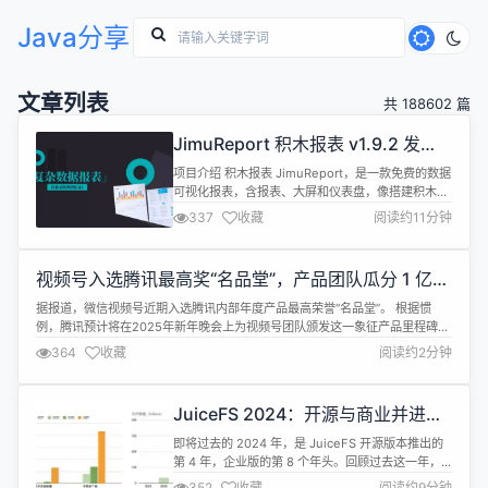
Java分享
文章列表
共 188602 篇
JimuReport 积木报表 v1.9.2 发
布，免费可视化报表
项目介绍 积木报表 JimuReport，是一款免费的数据
可视化报表，含报表、大屏和仪表盘，像搭建积木一
样完全在线设计！功能涵盖：数据报表、打印设计、
337
收藏
阅读约11分钟
图表报表、门户设计、大屏设计等！ Web 版报表设
计器，类 Excel 操作风格，通过拖拽完成报表设计，
所见即所得。 大屏采用类 word 风格，可以随意拖动
视频号入选腾讯最高奖“名品堂”，产品团队瓜分 1 亿奖
组件，想怎么设计怎么设计，可以像百度和阿里一
金
样，设计...
据报道，微信视频号近期入选腾讯内部年度产品最高荣誉“名品堂”。 根据惯
例，腾讯预计将在2025年新年晚会上为视频号团队颁发这一象征产品里程碑的
奖项。与NBA名人堂类似，腾讯的“名品堂”是对其内部产品的最高认可。自
364
收藏
阅读约2分钟
2015年12月18日员工大会腾讯COO（首席运营官）任宇昕首次提出以来，通
常每个产品仅有一次入选机会。唯一能够与之匹敌的奖项，是腾讯的“创始人
奖”...
JuiceFS 2024：开源与商业并进，
迈向 AI 原生时代
即将过去的 2024 年，是 JuiceFS 开源版本推出的
第 4 年，企业版的第 8 个年头。回顾过去这一年，
JuiceFS 社区版依旧保持着快速成长的势头，
352
收藏
阅读约9分钟