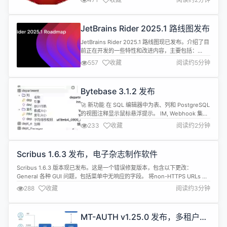
2024-51741) 由于 ACL selectors 格式错误导致拒
绝服务 Bug修复 #13627模块内存碎片整理时崩溃
#13338Streams：当 tombstone 位于...
JetBrains Rider 2025.1 路线图发布
JetBrains Rider 2025.1 路线图现已发布。介绍了目
前正在开发的一些特性和改进内容，主要包括：
Pain-free 性能分析 开发团队决定重新思考 Rider 中
557
收藏
阅读约5分钟
的分析工作方式，旨在让当前的工具套件（动态程序
分析、监控工具以及集成的 dotTrace 和
dotMemory 分析器）变得更易于使用且更直观。包
Bytebase 3.1.2 发布
括简化界面、减少配置，以及将性能...
🚀 新功能 在 SQL 编辑器中为表、列和 PostgreSQL
的视图注释显示鼠标悬浮提示。 IM, Webhook 集成
支持 Lark。 展示 Redshift 表或视图的定义。 🔔
233
收藏
阅读约2分钟
API 重大变更 弃用脱敏策略 API
/v1/{instance}/{database}/policies/masking，改
为调用 /v1/{instance}/{...
Scribus 1.6.3 发布，电子杂志制作软件
Scribus 1.6.3 版本现已发布。这是一个错误修复版本，包含以下更改：
General 各种 GUI 问题，包括菜单中无响应的字段。 将non-HTTPS URLs 更
新至当前版本。 打开 PDF 并选择以文本形式导入文本选项时崩溃的问题。 修
288
收藏
阅读约3分钟
复了生成的 PDF 文件损坏的问题。 UI 改进 解决了快捷方式问题。 修复了多次
使用后 Color Man...
MT-AUTH v1.25.0 发布，多租户权