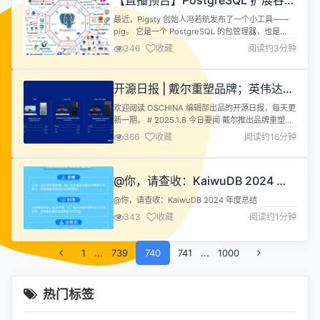
【直播预告】PostgreSQL 扩展吞噬
数据库世界？聊聊 PG 包管理器 PIG
最近，Pigsty 创始人冯若航发布了一个小工具——
与发行版 Pigsty
pig。 它是一个 PostgreSQL 的包管理器，也是
PostgreSQL 与 Pigsty 中久久缺失的一个命令行工
346
收藏
阅读约3分钟
具，它可以在主流 Linux 操作系统上提供跨发行版的
丝滑无缝的 PostgreSQL 安装部署体验。而且还通
过国内镜像解决了下载速度慢和部分仓库被墙的问
开源日报 | 戴尔重塑品牌；英伟达宣
题。 其实呢，安装 Postg...
布个人AI超级计算机；没提及人工智
欢迎阅读 OSCHINA 编辑部出品的开源日报，每天更
能的简历权重直接归到三档；不要再
新一期。 # 2025.1.8 今日要闻 戴尔推出品牌重塑计
去迷信提示词了；AI眼镜将成新风口
划，采用类似苹果 iPhone 的命名惯例 戴尔科技公司
366
收藏
阅读约16分钟
宣布，“XPS”、“Latitude” 和 “Inspiron” 等沿用几十
年的个人电脑产品名称将被取消，新一代设备将简化
为戴尔（Dell）品牌。 戴尔的笔记本电脑和 PC 将采
@你，请查收：KaiwuDB 2024 年
用类似苹果 ...
度总结
@你，请查收：KaiwuDB 2024 年度总结
343
收藏
阅读约1分钟
1
...
739
740
741
...
1000
热门标签