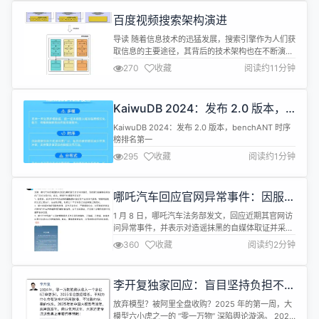
展。 谭作钧强调，要紧跟人工智能最新发展，主动拥
百度视频搜索架构演进
抱人工智能浪潮，强化人工智能思维，把握人工智能
发展规律，努力成为人工智能发展的探索...
导读 随着信息技术的迅猛发展，搜索引擎作为人们获
取信息的主要途径，其背后的技术架构也在不断演
进。本文详细阐述了近年来视频搜索排序框架的重大
270
收藏
阅读约11分钟
变革，特别是在大模型技术需求驱动下，如何从传统
的多阶段级联框架逐步演变为更加高效、灵活的端到
端排序框架。 01 背景 过去近十年，搜索引擎的主流
KaiwuDB 2024：发布 2.0 版本，
框架为多阶段级联框架，分为召回，粗排，精排几个
benchANT 时序榜排名第一
阶段。在每个阶段中，系统会基于相...
KaiwuDB 2024：发布 2.0 版本，benchANT 时序
榜排名第一
295
收藏
阅读约1分钟
哪吒汽车回应官网异常事件：因服务
器配置升级过程中出现技术故障
1 月 8 日，哪吒汽车法务部发文，回应近期其官网访
问异常事件，并表示对造谣抹黑的自媒体取证并采取
法律手段。 文中，哪吒汽车正面回应了官方异常事
360
收藏
阅读约2分钟
件。其解释，此次官网异常系因服务器配置升级过程
中出现技术故障，导致网站暂时无法正常运行，并且
经修复，哪吒官方于 1 月 6 日下午即已全面恢复正常
李开复独家回应：盲目坚持负担不起
访问。 哪吒汽车称，近期部分自媒体借哪吒官网异常
的东西，并不是健康的选择
事件，发布不实言论，并...
放弃模型？被阿里全盘收购？2025 年的第一周，大
模型六小虎之一的 “零一万物” 深陷舆论漩涡。 2025