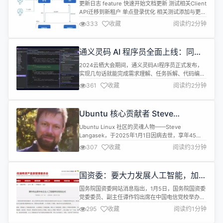
限系统
更新日志 feature 快速开始文档更新 测试相关Client
API迁移到新租户 单点登录优化 相关测试添加与更新
CORS优化 CSRF优化 log client ip优化 API支持静
333
收藏
阅读约2分钟
态文件 bugfix app测试时输入不会保存 client相关
bugfix SSO相关bugfix API相关bugfix 更多详情
MT-AUTH 开源、多租户、身...
通义灵码 AI 程序员全面上线：同时
支持 VS Code、JetBrains IDEs
2024云栖大会期间，通义灵码AI程序员正式发布，
实现几句话就能完成需求理解、任务拆解、代码编
写、修改BUG、测试等开发任务，最快几分钟可从0
361
收藏
阅读约2分钟
到1完成应用开发，提升数十倍开发效率。 此次升级
后的通义灵码AI程序员作为全球首个同时支持VS
Code、JetBrains IDEs开发工具的AI程序员，可通
Ubuntu 核心贡献者 Steve
过对话协作的方式辅助开发者完成复杂的编码任务。
Langasek 去世
在能力升级...
Ubuntu Linux 社区的灵魂人物——Steve
Langasek，于2025年1月1日因病去世，享年45
岁。 无论你是否听过Langasek的名字，如果你曾使
307
收藏
阅读约3分钟
用过Ubuntu或Debian，那么你已经从他的贡献中获
益了。 Langasek的开源之路始于1996年。当时他接
触了Slackware，之后加入了Red Hat，最终在2000
国资委：要大力发展人工智能，加快
年找到了自己的归...
建立适应人工智能发展的体制机制
国务院国资委网站消息指出，1月5日，国务院国资委
党委委员、副主任谭作钧出席在中国电信党校举办的
中央企业人工智能特训班结业式，指出要深入学习贯
295
收藏
阅读约1分钟
彻习近平总书记重要指示精神和党中央、国务院决策
部署，大力发展人工智能，推动中央企业高质量发