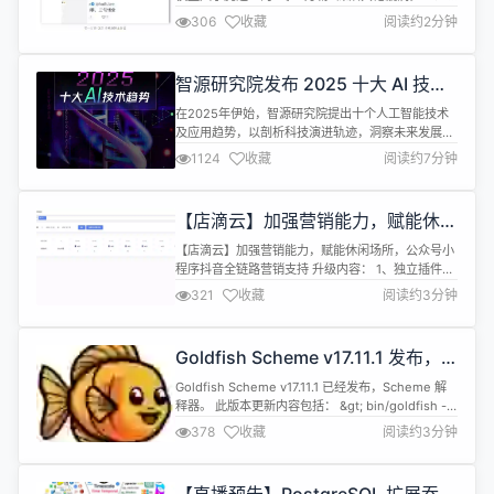
年 1 月 7 日，“智能涌现” 与漩涡中心的零一万物创始
306
收藏
阅读约2分钟
人李开复，进行了一场对谈。 这位 “最资深的 AI 创
业者”，回应了近日零一万物的人员变动和业务拆
分： “创业公司第一年打法未必合适第二年，调整和
智源研究院发布 2025 十大 AI 技术
转型是创业之必然。今年是商业化的决胜之年，零一
趋势
万...
在2025年伊始，智源研究院提出十个人工智能技术
及应用趋势，以剖析科技演进轨迹，洞察未来发展方
向，预测关键驱动力，指引人类社会迈向更加智能、
1124
收藏
阅读约7分钟
美好与互联的未来。 趋势一 科学的未来：AI4S驱动
科学研究范式变革 大模型引领下的AI4S（AI for
Science），已成为推动科学研究范式变革的关键力
【店滴云】加强营销能力，赋能休闲
量。2024年，科研人员使用AI的比例快速增加，AI
场所，公众号小程序抖音全链路营销
对科学研...
【店滴云】加强营销能力，赋能休闲场所，公众号小
支持
程序抖音全链路营销支持 升级内容： 1、独立插件之
间可以通过全局事件进行数据交互，深度解耦 2、增
321
收藏
阅读约3分钟
加公众号，小程序，抖音营销服务能力，后续计划接
入内容营销能力 3、无人茶室小程序深度升级，增加
同城信息的收集与展示 店滴云，让经营场所，更智
Goldfish Scheme v17.11.1 发布，
能.围绕茶室、酒店、健身房、公寓、出租房等服务休
Scheme 解释器
闲性经营场所，帮助他们核...
Goldfish Scheme v17.11.1 已经发布，Scheme 解
释器。 此版本更新内容包括： &gt; bin/goldfish --
version Goldfish Scheme 17.11.1 by LiiiLabs
378
收藏
阅读约3分钟
based on S7 Scheme 11.2 (30-Dec-2024) 新模块
(liii http) (lii...