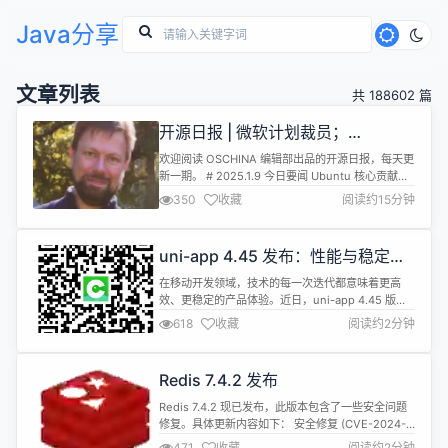
Java分享
文章列表
共 188602 篇
开源日报 | 微软计划裁员；
WePhone创始人自杀事件将迎来新
欢迎阅读 OSCHINA 编辑部出品的开源日报，每天更
进展；纠正大模型幻觉的工具框架；
新一期。 # 2025.1.9 今日要闻 Ubuntu 核心贡献者
AI辅助编程的真相；中国芯片的
Steve Langasek 去世 Ubuntu Linux 社区的灵魂人
350
收藏
阅读约15分钟
物 ——Steve Langasek，于 2025 年 1 月 1 日因病
2025
去世，享年 45 岁。 Langasek 的开源之路始于
1996 年。当时他接触了 Sl...
uni-app 4.45 发布：性能与稳定性
再升级
在移动开发领域，技术的每一次迭代都意味着更高
效、更稳定的产品体验。近日，uni-app 4.45 版本
正式发布，此次更新不仅修复了多个关键问题，还在
618
收藏
阅读约2分钟
性能与稳定性上实现了显著提升。 uni-app是一个使
用Vue.js开发所有前端应用的框架，它支持一次编写
代码，同时发布到iOS、Android、H5、以及各种小
Redis 7.4.2 发布
程序等多个平台，显著降低了跨平台开发的成本和时
间，...
Redis 7.4.2 现已发布，此版本包含了一些安全问题
修复。具体更新内容如下： 安全修复 (CVE-2024-
46981) Lua 脚本命令可能导致远程代码执行 (CVE-
471
收藏
阅读约2分钟