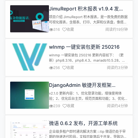
坛、公告、问卷、报表设计、工作流、日程、云盘等
JimuReport 积木报表 v1.9.4 发
全面管理，实现智能制造行业一体化管理。...
布，免费报表、打印设计和可视化大
项目介绍 JimuReport 积木报表，是一款免费的数据
屏
可视化报表，含报表、打印、大屏和仪表盘，像搭建
积木一样完全在线设计！功能涵盖：复杂报表、打印
316
收藏
阅读约19分钟
设计、图表报表、门户设计、大屏设计等！ Web 版
报表设计器，类 Excel 操作风格，通过拖拽完成报表
设计，所见即所得。. 大屏采用类 word 风格，可以
wlnmp 一键安装包更新 250216
随意拖动组件，想怎么设计怎么设计，可以像百度和
阿里一...
wlnmp 一键安装包 250216 更新内容如下： （更
新）php8.3.16、php8.4.3、mariadb10.5.28、
mariadb10.6.21、mariadb10.11.11、mariadb11.4.5
256
收藏
阅读约3分钟
关于 wlnmp 从2019年初开始维护 wlnmp 一键安装
包这个项目，起初只是为了在日常运维过程中，可以
快速的部署 lnmp 服务。wl...
DjangoAdmin 敏捷开发框架
Tornado+Layui 版本 v2.1.0 发布
v2.1.0 更新内容：1、优化登录功能，增强使用体
验；2、优化后台主页，规范页面和功能；3、优化个
人中心模块，规范数据；4、优化重构系统核心组
239
收藏
阅读约4分钟
件，提升稳定性；5、优化配置管理功能模块；6、优
化字典管理功能模块；7、优化系统架构，重新设计
JSON 接收方式；8、优化代码结构，移除过多的冗
微语 0.6.2 发布，开源工单系统
余代码；9、修复近期用户反馈的问题； 一款
Python 语言基于 T...
企业级多租户即时通讯解决方案 :::tip 微语仍处于早
期的快速迭代阶段，文档可能落后于开发，导致功能