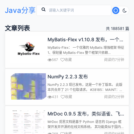
Java分享
文章列表
共 188581 篇
MyBatis-Flex v1.10.8 发布，一个优
雅的 MyBatis 增强框架
MyBatis-Flex： 一个优雅的 MyBatis 增强框架 特征
1、很轻量 MyBatis-Flex 整个框架只依赖
MyBatis，再无其他任何第三方依赖。 2、只增强
567
收藏
阅读约7分钟
MyBatis-Flex 支持 CRUD、分页查询、多表查询、
批量操作，但不丢失 MyBatis 原有的任何功能。 3、
高性能 MyBatis-Flex 采用独特的技术架构、相比
NumPy 2.2.3 发布
许...
NumPy 2.2.3 现已发布，这是一个补丁版本。 此版
本共合并了 21 个拉取请求。 #28185：MAINT：为
进一步开发准备 2.2.x #28201：BUG：在稳定分支
431
收藏
阅读约2分钟
上以更小的方式修复数据竞争 #28208：BUG：修复
huge pads 的from_float_positional错误
#28209：BUG：修复 np.repeat 中的数据...
MrDoc 0.9.5 发布，类似语雀、飞
书的开源在线文档和知识库系统
MrDoc 觅思文档是基于 Python 语言的 Django 框
架开发并开源的在线文档系统。 其功能类似于国内的
语雀平台、看云平台、为知笔记和飞书文档，国外的
768
收藏
阅读约5分钟