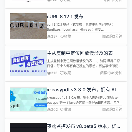
GitBook 平台。 如果你在寻找可私有化部署的在线
文档系统，那么 MrDoc 觅思文档值得一试。 MrDoc
以「文档」作为系统的主要承载形式，支持用
cURL 8.12.1 发布
Markdown 和富文本进行「普通文档」的...
curl 8.12.1 现已正式发布，具体更新内容包括：
Bugfixes libcurl asyn-thread：修复
CURL_DISABLE_SOCKETPAIR构建 asyn-thread：
397
收藏
阅读约3分钟
修复 Curl_resolver_getsock 返回的位掩码
imap/pop3/smtp：TLS 升级修复 放弃对 0.9.0 之
前的 libssh 的支持 n...
主从复制中定位回放慢涉及的表
主从复制中定位回放慢涉及的表 一、前提 世界千奇
百怪，每个人都有自己独立的思想，有些事情即使你
附耳告知，也可能如风般吹过，进而消逝，为了性能
313
收藏
阅读约49分钟
为了不延迟，表要加索引嘛，然而在某业务场景，业
务表数千张，无索引的表几百张，这些表都是上百万
的数据。 二、现象 在 GreatSQL 主从架构中，某天
x-easypdf v3.3.0 发布，拥有 AI 加
在系统资源充足的情况下，主从突然延迟，而且持续
持的 pdf 框架
增长，我们通过SHOW ...
x-easypdf v3.3.0发布，拥有AI加持的pdf框架 x-
easypdf是一个java语言简化处理pdf的框架，包含
fop模块与pdfbox模块，fop模块以创建功能为主，
302
收藏
阅读约3分钟
基于xsl-fo模板生成pdf文档，以数据源的方式进行
模板渲染；pdfbox模块以编辑功能为主，对标准的
pdfbox进行扩展，添加了成吨的功能。 本次更新内
夜莺监控发布 v8.beta5 版本，优化
容如下： 新特性： 【...