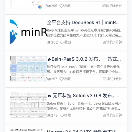
描述可能不符，以最新发布的软件版本为准 ::: 语言
295
收藏
阅读约4分钟
English 中文 介绍 企业IM 局域网即时通讯 企业成员
管理 聊天记录监控 ... 全渠道客服 多渠道接入 人工客
服 统计报表 ... 知识库 对接大模型L 自定义知识库 AI
全平台支持 DeepSeek R1 | minRAG
对话 ... 工单系...
v0.0.4 发布
RAG 从未如此简单 minRAG是从零开始的RAG系统,
追求极致的简单和强大,不超过1万行代码,无需安装,双
击启动.支持OpenAI、Gitee AI、百度千帆、腾讯云
302
收藏
阅读约7分钟
LKE、阿里云百炼、字节火山引擎等AI平台. 使用
FTS5实现BM25全文检索,使用Vec实现向量检索,实
现了 MarkdownConverter、DocumentSplitter、
🔥Bsin-PaaS 3.0.2 发布，一站式企
Open...
业数字化低代码开发平台
项目介绍 Bsin-PaaS（毕昇） 是一套企业级的低代
码、零代码去中心化应用搭建平台，可帮助企业快速
搭建基于云原生的有竞争力的业务中台，智能决策中
297
收藏
阅读约1分钟
台、流程中台、企业 AI 知识库、业务前台。bsin-
paas 包括微前端设计、微服务框架、服务编排、工
作流引擎、安全网关及区块链引擎。该方案由区块链
🔥 无耳科技 Solon v3.0.8 发布，
(公链、联盟链) 作为技术支撑，为企业提供 daPaaS
Java 企业级应用开发框架
层...
Solon 框架！ Solon 是新一代，Java 企业级应用开
发框架。是杭州无耳科技有限公司的“根级”开源项目
（最近“杭州六小龙”很火啊，我们也是杭州的哦）。
378
收藏
阅读约5分钟
从零开始构建（No Spring、No Java-EE、No
Servlet），有灵活的接口规范与开放生态。采用对
商用友好的 Apache 2.0 开源协议。 追求： 更快、