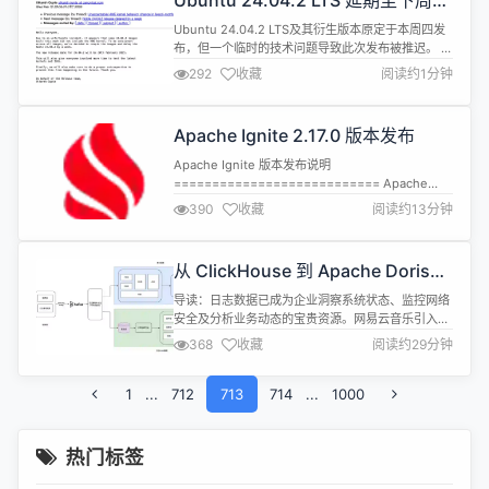
Ubuntu 24.04.2 LTS 延期至下周发
更小、更简单 提倡： 克制...
布
Ubuntu 24.04.2 LTS及其衍生版本原定于本周四发
布，但一个临时的技术问题导致此次发布被推迟。 由
于某些 Ubuntu 24.04.2 LTS 版本在制作时没有包含
292
收藏
阅读约1分钟
硬件启用“HWE”内核，Ubuntu 24.04.2 LTS 的发布
被推迟了一周，以便有时间重新制作。 Ubuntu
24.04.2的重要意义在于它是Ubuntu 24.04 LTS系...
Apache Ignite 2.17.0 版本发布
Apache Ignite 版本发布说明
=========================== Apache
Ignite 分布式内存数据库 2.17.0 警告: 控制脚本现在
390
收藏
阅读约13分钟
默认使用瘦客户端协议（在节点中通过
ClientConnectorConfiguration进行配置），通过
Binary-REST协议进行连接 (通过
从 ClickHouse 到 Apache Doris：
ConnectorConfigur...
在网易云音乐日增万亿日志数据场景
导读：日志数据已成为企业洞察系统状态、监控网络
下的落地
安全及分析业务动态的宝贵资源。网易云音乐引入
Apache Doris 作为日志库新方案，替换了
368
收藏
阅读约29分钟
ClickHouse。解决了 ClickHouse 运维复杂、不支
持倒排索引的问题。目前已经稳定运行 3 个季度，规
1
...
712
模达到 50 台服务器， 倒排索引将全文检索性能提升
713
714
...
1000
7倍，2PB 数据，每天新增日志量超过万亿条，峰...
热门标签