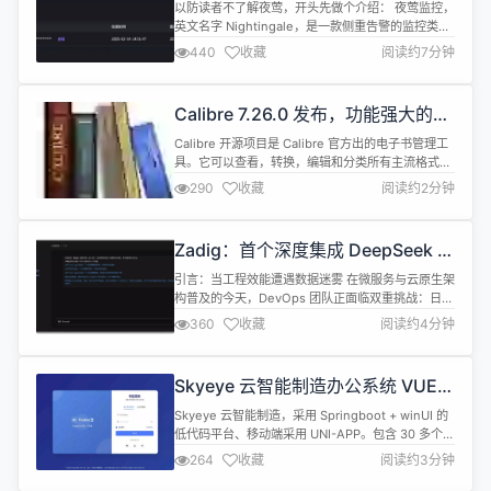
UI，新增接口认证方式便于鉴权
以防读者不了解夜莺，开头先做个介绍： 夜莺监控，
英文名字 Nightingale，是一款侧重告警的监控类开
源项目。类似 Grafana 的数据源集成方式，夜莺也是
440
收藏
阅读约7分钟
对接多种既有的数据源，不过 Grafana 侧重在可视
化，夜莺是侧重在告警引擎。比如把 Prometheus、
VictoriaMetrics、ElasticSearch 等作为数据源接入
Calibre 7.26.0 发布，功能强大的开
夜莺，即可在...
源电子书工具
Calibre 开源项目是 Calibre 官方出的电子书管理工
具。它可以查看，转换，编辑和分类所有主流格式的
电子书。Calibre 是个跨平台软件，可以在 Linux、
290
收藏
阅读约2分钟
Windows 和 macOS 上运行。 Calibre 7.26 现已正
式发布，此次更新内容如下： 新功能 允许通过
Preferences-&gt;Add your own column...
Zadig：首个深度集成 DeepSeek 的
DevOps 平台
引言：当工程效能遭遇数据迷雾 在微服务与云原生架
构普及的今天，DevOps 团队正面临双重挑战：日均
千次的流水线执行产生 TB 级数据，却难以转化为有
360
收藏
阅读约4分钟
效洞见；K8s 生产环境复杂度指数级增长，人工巡检
如同大海捞针。Zadig 与 DeepSeek 的深度协同，
首次将 AGI 技术注入 DevOps 全生命周期，推出
Skyeye 云智能制造办公系统 VUE
「AI 效能分析」与「AI 环境巡检」两大核...
版本 v3.15.9 发布
Skyeye 云智能制造，采用 Springboot + winUI 的
低代码平台、移动端采用 UNI-APP。包含 30 多个应
用模块、50 多种电子流程，CRM、PM、ERP、
264
收藏
阅读约3分钟
MES、ADM、EHR、笔记、知识库、项目、门店、
商城、财务、多班次考勤、薪资、招聘、云售后、论