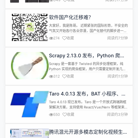
最关心的问题。 欢迎各位开发者说出你最关心的技术
难题，也欢迎资深开发 er、行业专家、学者大咖们自
荐！ 交流可添加微信：JunoHsu1122 近两年在大模
软件国产化迁移难？
型技术的催化下，各种 AI 编程工具相继登场，用过
的开发者...
大家好，我是陈哥。 近期紧张的国际形势，不安全的
气氛又开始各行各业弥漫，国产化替代的脚步进一步
加快。 我的一个朋友说：他们公司被被微软突然通知
274
收藏
阅读约7分钟
禁用office365，一开始感觉天塌了，结果第二天公
司就确认了国产替代方案，一周内就可以切换完毕。
就如今而言，企业面临的已非“是否迁移”的选择，而
Scrapy 2.13.0 发布，Python 爬虫
是“如何以最优路径完成迁移”的实战考验。自禅道发
框架
布发布《禅道国产化替...
Scrapy 是一套基于 Twisted 的异步处理框架，纯
Python 实现的爬虫框架，用户只需要定制开发几个
模块就可以轻松的实现一个爬虫，用来抓取网页内容
312
收藏
阅读约1分钟
以及各种图片。它也可以用于广泛的目的，从数据挖
掘、监控到自动测试等。 v2.13.0 更新内容如下：
asyncio reactor现在默认启用 用start()(async)代替
Taro 4.0.13 发布，BAT 小程序、
start_requ...
H5 与 RN 端统一框架
Taro 4.0.13 现已发布。Taro 是一个开放式跨端跨框
架解决方案，支持使用 React/Vue/Nerv 等框架来开
发微信 / 京东 / 百度 / 支付宝 / 字节跳动 / QQ 小程
550
收藏
阅读约3分钟
序 / H5 等应用。 特性 feat(taro-components-
advanced): 新增 waterflow 组件#17653 修复 小程
序 fix(tar...
腾讯混元开源多模态定制化视频生成