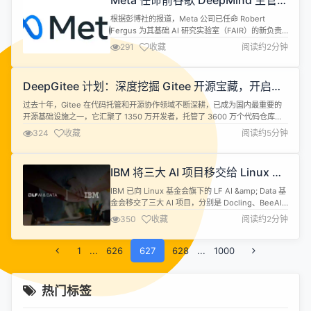
​Meta 任命前谷歌 DeepMind 主管为
AI 研究实验室新负责人
根据彭博社的报道，Meta 公司已任命 Robert
Fergus 为其基础 AI 研究实验室（FAIR）的新负责
人，接替于四月宣布离职的 Joelle Pineau。
291
收藏
阅读约2分钟
Fergus 在担任 Meta 新职务之前，曾在 Google
DeepMind 工作了约五年，担任研究总监。在此之
前，他还曾在 Meta 担任研究科学家。 FAIR 自2013
DeepGitee 计划：深度挖掘 Gitee
年成立以来，...
开源宝藏，开启项目高光之旅
过去十年，Gitee 在代码托管和开源协作领域不断深
耕，已成为国内最重要的开源基础设施之一，它汇聚
了 1350 万开发者，托管了 3600 万个代码仓库，服
324
收藏
阅读约5分钟
务了 36 万家企业级用户。 在这片浩瀚的开源星空
中，许多优质项目如同隐藏的宝藏，等待被挖掘与发
现。 为了让更多优秀的开源项目从 Gitee 平台上脱
IBM 将三大 AI 项目移交给 Linux 基
颖而出，获得更广阔的舞台和发展空间，开源中国发
金会
起「De...
IBM 已向 Linux 基金会旗下的 LF AI &amp; Data 基
金会移交了三大 AI 项目，分别是 Docling、BeeAI
和 Data Prep Kit。 “这些项目的诞生源于填补AI 开
350
收藏
阅读约2分钟
发工具关键空白的需求。它们将成为更广泛社区构建
AI 应用程序和代理工作流的催化剂，推动生成式 AI
1
...
626
的未来发展。” BeeAI：开源多智能体平台 BeeA...
627
628
...
1000
热门标签