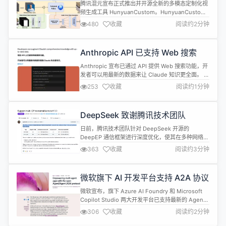
工具 HunyuanCustom
腾讯混元宣布正式推出并开源全新的多模态定制化视
频生成工具 HunyuanCustom。HunyuanCustom
融合了文本、图像、音频、视频等多模态输入生视频
480
收藏
阅读约2分钟
的能力，是一款具备高度控制力和生成质量的智能视
频创作工具。 HunyuanCustom 整体架构如下： 腾
讯表示，Hunyuan Custom 模型能实现单主体视频
Anthropic API 已支持 Web 搜索
生成、多主体视频生成、单主体视频配音...
Anthropic 宣布已通过 API 提供 Web 搜索功能，开
发者可以用最新的数据来让 Claude 知识更全面。 也
就是说开发者可以通过 AnthropicAPI 让 Claude 访
253
收藏
阅读约1分钟
问最新的网络信息，使得这款 AI 助手能够进行多次
渐进式搜索，从而汇总出包含引用来源的全面回答。
Anthropic 这一举措意味着，基于 Web 搜索 API，
DeepSeek 致谢腾讯技术团队
开发者现...
日前，腾讯技术团队针对 DeepSeek 开源的
DeepEP 通信框架进行深度优化，使其在多种网络环
境下均实现显著性能提升。 DeepEP 是一个为专家
363
收藏
阅读约3分钟
混合（MoE）和专家并行（EP）量身定制的通信
库。它提供高吞吐量和低延迟的全对全 GPU 内核，
这些内核也被称为 MoE 派发和组合。该库还支持低
微软旗下 AI 开发平台支持 A2A 协议
精度运算，包括 FP8。 经测试，优化后的通信框架
性能在 R...
微软宣布，旗下 Azure AI Foundry 和 Microsoft
Copilot Studio 两大开发平台已支持最新的 Agent
开发协议 A2A，并且还加入了 GitHub 上的 A2A 工
306
收藏
阅读约2分钟
作组，为协议和工具做出贡献。 谷歌在 4 月初发布
的 A2A 允许智能体在不同的云、应用程序和服务之