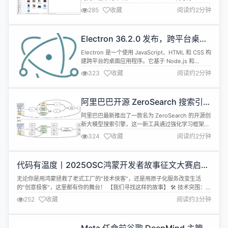
“Zara”，预计将在未来几个月内面世，继续基于
285
收藏
阅读约2分钟
Ubuntu 24.04 LTS 打造。 而基于 Debian 的
LMDE 7 则被命名为“Gigi”，其发布时间预计紧随
Debian 13 “Trixie”之后。由于 Debian 13 预计...
Electron 36.2.0 发布，跨平台桌面
应用开发工具
Electron 是一个使用 JavaScript、HTML 和 CSS 构
建跨平台的桌面应用程序。它基于 Node.js 和
Chromium，被 Atom 编辑器和许多其他应用程序使
323
收藏
阅读约2分钟
用。Electron 兼容 Mac、Windows 和 Linux，可
以构建出三个平台的应用程序。 Electron v36.2.0更
新内容如下： 修复 修复了在 macOS...
阿里巴巴开源 ZeroSearch 搜索引
擎，成本直降 80%
阿里巴巴最新推出了一款名为 ZeroSearch 的开源创
新大模型搜索引擎，这一新工具通过强化学习框架，
极大地提高了搜索能力，并且在训练过程中不需要与
324
收藏
阅读约2分钟
真实搜索引擎互动。 ZeroSearch 的核心优势在于它
能够利用大型预训练模型的知识，快速生成相关内
容，并且可以动态控制生成内容的质量。 与传统的搜
代码有温度丨2025OSC鸿蒙开发者故事征文大赛启
索引擎相比，ZeroSearch 的训练成本显著降低。据
幕，超绝激励池寻找最美技术人生
了解...
无论你是用鸿蒙拯救了老式工厂的"技术侠客"，还是用原子化服务改变生活
的"创意极客"，这里都有你的舞台！ 【我们寻找这样的故事】 🛠 技术突围：用
HarmonyOS解决传统行业卡脖子问题的实战经历 💡 奇思妙想：一个原子化服
252
收藏
阅读约3分钟
务从idea到量级用户的有趣历程 🌱成长蜕变：从鸿蒙小白到社区布道师的升级
打怪之路 ❤️ 技术温情：用代码帮助特殊群体的暖心时刻 ....