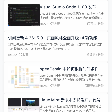
间协同工作。使用该协议，Agent 可以交换目标并调
Visual Studio Code 1.100 发布
用操...
Visual Studio Code 1.100 现已发布，此版本包含多
项更新。具体更新内容如下： Chat 自定义说明和可
重复使用的提示（更多...）。 使用 GitHub、扩展和
278
收藏
阅读约1分钟
notebooks 工具获得更智能的结果（更多...）。
MCP 的图像和可流式传输 HTTP 支持（更多...）。
Chat performance 更快响应重复聊天请求（更...
调问更新 4.26~5.9：页面风格全面
升级+4 项功能新增+8 项功能优化
调问自开源以来一直坚持前后端所有代码 100% 开源
+8 个 Bug 修复
💯，保证所有功能的稳定与可改造能力👏。 🔥 安装
下载地址（安装包）：
282
收藏
阅读约4分钟
https://www.diaowen.net/install/docker 🔥 源码
下载地址：
https://gitee.com/wkeyuan/DWSurvey 隔了一个
openGemini中如何根据时间条件查
五一假期，调问也悄悄地做了一个大的看得见的升
询数据
级，在我们的...
openGemini中对于时间的筛选分散于代码的各个位
置和层级。因为数据在存储时就根据时间进行了分
片，将不同时间段的数据存储在不同的shards中。除
282
收藏
阅读约46分钟
此之外，在tssp文件中，不同时间线的数据分割成不
同的block存放，每个block中的时间又分别有序。而
当插入数据时出现时间乱序时，顺序和乱序的数据也
Linux Mint 新版本即将发布，代号
会分开存放。为了应对这些在不同层级根据时间切分
数据的策略，...
Linux Mint 团队在最新月度简报中确认了即将推出
的两个版本的命名。Linux Mint 22.2 代号为