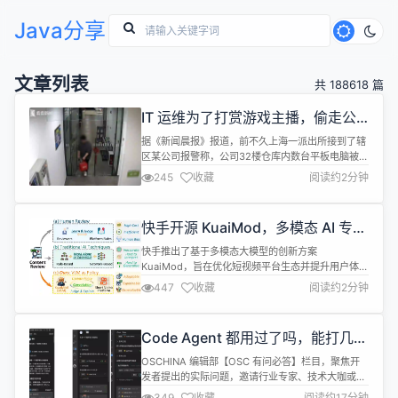
Java分享
文章列表
共 188618 篇
IT 运维为了打赏游戏主播，偷走公
司 158 台平板电脑进行倒卖
据《新闻晨报》报道，前不久上海一派出所接到了辖
区某公司报警称，公司32楼仓库内数台平板电脑被
盗。接报后，民警经现场勘查，结合报警人提供的信
245
收藏
阅读约2分钟
息，警方初步推断此案很可能系内部人员作案。通过
对案发地及周边公共视频进行判断分析，迅速锁定了
一名身穿黑色T恤的男子，而此人正是公司内部员
快手开源 KuaiMod，多模态 AI 专治
工。 经查，犯罪嫌疑人系该公司员工，平时负责IT业
各种劣质内容
务，对公司仓库的情况有所了解。到案后...
快手推出了基于多模态大模型的创新方案
KuaiMod，旨在优化短视频平台生态并提升用户体
验。 KuaiMod 的核心在于其对短视频内容的质量判
447
收藏
阅读约2分钟
别。传统的内容判别方法往往依赖于静态规则和人工
标注，成本高且难以应对用户偏好的动态变化。而
KuaiMod 通过构建一个包含1000条真实短视频的数
Code Agent 都用过了吗，能打几
据集，制定了首个面向短视频的内容质量判别基准测
分？
试，涵盖了四类主要的劣质...
OSCHINA 编辑部【OSC 有问必答】栏目，聚焦开
发者提出的实际问题，邀请行业专家、技术大咖或资
深开发者进行深度剖析和解答，人话版呈现开发者们
349
收藏
阅读约17分钟