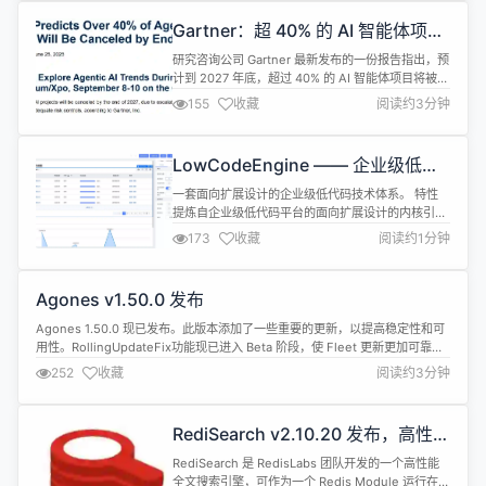
升文本编辑效率。 标题快捷键支持：新增 Ctrl/Cmd
Gartner：超 40% 的 AI 智能体项目
+ 1~6 快捷...
活不过两年
研究咨询公司 Gartner 最新发布的一份报告指出，预
计到 2027 年底，超过 40% 的 AI 智能体项目将被取
消，原因是成本不断上升和商业价值不明确。
155
收藏
阅读约3分钟
Gartner高级总监分析师 Anushree Verma 表示：
“目前大多数AI智能体项目都处于早期实验或概念验
证阶段，这些项目大多受到炒作的驱动，并且经常被
LowCodeEngine —— 企业级低代
误用。这可能会让企业忽视大规模部署 AI...
码技术体系
一套面向扩展设计的企业级低代码技术体系。 特性
提炼自企业级低代码平台的面向扩展设计的内核引
擎，奉行最小内核，最强生态的设计理念 开箱即用的
173
收藏
阅读约1分钟
高质量生态元素，包括 物料体系、设置器、插件 等
完善的工具链，支持 物料体系、设置器、插件 等生
态元素的全链路研发周期 强大的扩展能力，已支撑
Agones v1.50.0 发布
100+ 个各种类型低代码平台 使用 TypeScript 开
发，提供完整...
Agones 1.50.0 现已发布。此版本添加了一些重要的更新，以提高稳定性和可
用性。RollingUpdateFix功能现已进入 Beta 阶段，使 Fleet 更新更加可靠。
Agones 现已支持 Kubernetes 1.31、1.32 和 1.33 版本。 升级到 Go
252
收藏
阅读约3分钟
1.24.4，并更新了相关依赖项和 Dockerfile。Prometheus...
RediSearch v2.10.20 发布，高性能
全文搜索引擎
RediSearch 是 RedisLabs 团队开发的一个高性能
全文搜索引擎，可作为一个 Redis Module 运行在