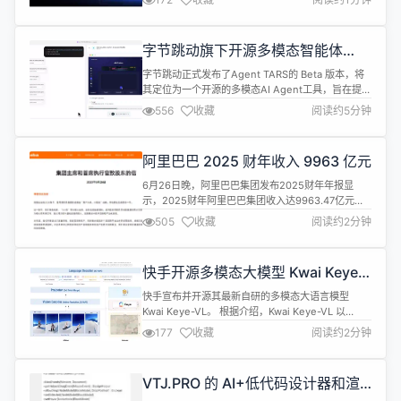
就不够。规划是做了4款产品”。 雷军还特别强调，
“特别感谢朱丹领军的整个芯片团队为小米做出的巨
大贡献，我自己用的也是玄戒的手机，现在体验特别
字节跳动旗下开源多模态智能体
好”。 雷军透露，第二代玄戒芯片会考虑在车上应
Agent TARS 发布 Beta 版本
用。“第一代主要是验证技术，技术好...
字节跳动正式发布了Agent TARS的 Beta 版本，将
其定位为一个开源的多模态AI Agent工具，旨在提供
与各种现实世界工具的无缝集成能力，并实现“随时
556
收藏
阅读约5分钟
随地可用”。 Agent TARS的早期预览版已于三月份
开源。此次 Beta 版本的发布得益于Seed多模态模型
（如UI-TARS 1.5和Doubao 1.5 VL）的逐步增强，
阿里巴巴 2025 财年收入 9963 亿元
并解决了早期架构中A...
6月26日晚，阿里巴巴集团发布2025财年年报显
示，2025财年阿里巴巴集团收入达9963.47亿元，
净利润同比增长77%至1259.76亿元，展现出强劲的
505
收藏
阅读约2分钟
盈利能力。在AI需求的推动下，阿里云财年收入突破
双位数增长，AI相关产品收入连续七个季度实现三位
数同比增长。 在AI领域，过去一年阿里发布并开源多
快手开源多模态大模型 Kwai Keye-
款模型，覆盖全尺寸、全模态、多场景。4月最新发
VL
布的阿里通义...
快手宣布并开源其最新自研的多模态大语言模型
Kwai Keye-VL。 根据介绍，Kwai Keye-VL 以
Qwen3-8B 语言模型为基础，引入了基于开源
177
收藏
阅读约2分钟
SigLIP 初始化的 VisionEncoder，能够深度融合并
处理文本、图像、视频等多模态信息，凭借其创新的
自适应交互机制与动态推理能力，旨在为用户提供更
VTJ.PRO 的 AI+低代码设计器和渲
智能、全面的多模态交互体验。 Kwai ...