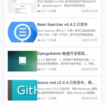
染器技术架构和实现原理
本文介绍支持 VTJ.PRO 低代码体验的可视化设计环
境 （@vtj/designer） 和运行时渲染系统
（@vtj/renderer）。Designer 提供了交互式可视
318
收藏
阅读约4分钟
化编辑环境，用户可以在其中拖放和配置组件，而
Renderer 在设计时预览和运行时环境中执行生成的
DSL 架构。 有关这些系统运行的核心引擎和数据模
Bean Searcher v4.4.2 已发布
型的信息，请参阅引擎、提供程序和服...
Bean Searcher 是什么？ 它是一款专注高级查询的
只读 ORM，只需一行代码，即可为应用赋能高级查
询。 快来看它如何让你的效率提升 100 倍：
199
收藏
阅读约2分钟
https://juejin.cn/post/7027733039299952676
快来看它为何不能被 MP 替代：
https://juejin.cn/post/7092411551507808264
DjangoAdmin 敏捷开发框架
超...
Tornado+AntdVue 版本 v2.3.0 发
v2.3.0 更新内容： 1、新增用户重置密码功能； 2、
布
优化菜单管理模块，提供用户操作体验； 3、移除项
目中废弃代码，调整代码结构； 4、修复近期用户使
227
收藏
阅读约6分钟
用过程中反馈的问题； 一款 Python 语言基于
Tornado、Vue3、AntDesign、MySQL 等框架精
心打造的一款模块化、高性能、企业级的敏捷开发框
doocs-md v2.0.4 已经发布，微信
架，本着简化开发、提升开发效率的初衷触发，...
Markdown 编辑器
doocs-md v2.0.4 已经发布，微信 Markdown 编辑
器 此版本更新内容包括： 微信 Markdown 编辑器
v2.0.4 发布 Markdown 文档自动即时渲染为微信图
220
收藏
阅读约2分钟
文，让你不再为微信内容排版而发愁！ ✨ 新特性 编
辑器搜索与替换：编辑器新增搜索和替换快捷键，提