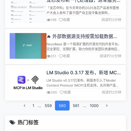
龙芯发布新一代处理器，进军服务器
...
和 AI 处理器市场​​​​​​​
「龙芯中科」在今天举办的2025龙芯产品发布暨用
户大会上发布了基于国产自主指令集龙架构
（LoongArchTM）研发的服务器处理器龙芯
188
收藏
阅读约3分钟
3C6000系列芯片、工控领域及移动终端处理器龙芯
2K3000/3B6000M芯片，以及相关整机和解决方
案。 据介绍，3C6000系列服务器CPU采用自主指令
🔥 外部数据源支持按需加载数据
系统龙架构，于2024年上半年流片成功。3C6000
表：开源无代码 / 低代码平台
单硅片16核32...
NocoBase 是一个极易扩展的开源无代码开发平台。
NocoBase
完全掌控，无限扩展，助力你的开发团队快速响应变
化，显著降低成本，不必投入几年时间和数百万资金
251
收藏
阅读约10分钟
研发，只需要花几分钟部署 NocoBase。
NocoBase 中文官网 官方文档 在线 Demo
NocoBase 目前更新包括的版本更新包括三个分支：
LM Studio 0.3.17 发布，新增 MCP
main ，next和 develop。 main ：截止目...
主机支持
LM Studio v0.3.17已发布，新版本引入了Model
Context Protocol (MCP)主机支持，允许用户连接
MCP服务器并与本地模型协同使用，同时强调了安全
360
收藏
阅读约2分钟
风险和工具调用确认机制。 LM Studio支持本地和远
程MCP服务器，用户可以通过编辑应用的mcp.json
1
...
559
文件或通过新的“添加到LM Studio”按钮添加MCP。
560
561
...
1000
LM Stu...
热门标签