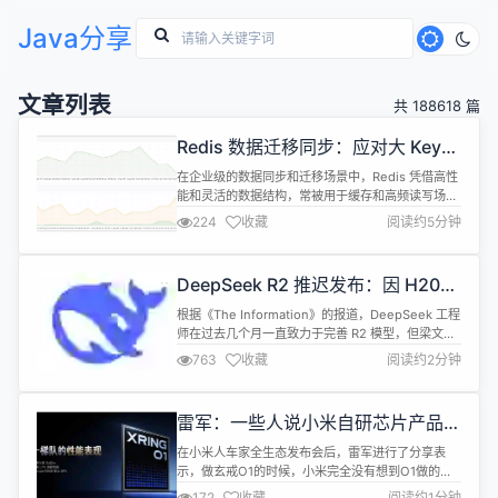
Java分享
文章列表
共 188618 篇
Redis 数据迁移同步：应对大 Key
同步挑战
在企业级的数据同步和迁移场景中，Redis 凭借高性
能和灵活的数据结构，常被用于缓存和高频读写场
景。随着业务数据的积累，Redis 中不可避免会出现
224
收藏
阅读约5分钟
包含大量元素的"大 Key"，如包含几十万条数据的
List、Set 或 Hash 类型。在进行全量同步或迁移
时，大 Key 往往成为性能瓶颈甚至故障源。
DeepSeek R2 推迟发布：因 H20
CloudCanal 作为专业的数据迁移同步工具，不断
算力短缺、以及梁文锋对其性能尚不
优...
根据《The Information》的报道，DeepSeek 工程
满意
师在过去几个月一直致力于完善 R2 模型，但梁文锋
对 R2 现在的性能还不满意，工程师团队仍在全力优
763
收藏
阅读约2分钟
化和打磨，发布时间待定。梁文峰要求模型达到更出
色的结果才批准发布。 此外，由于美国出口管制导致
中国市场英伟达服务器芯片（H20）短缺，R2 的大
雷军：一些人说小米自研芯片产品卖
规模普及可能面临困难。 目前，大多数使用 Dee...
不动，瞎扯
在小米人车家全生态发布会后，雷军进行了分享表
示，做玄戒O1的时候，小米完全没有想到O1做的这
么好。“我真的没想到，所以整个O1的芯片总量定的
172
收藏
阅读约1分钟