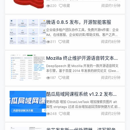
Redis 上。 RediSearchv2.10.20 现已发布，这是
220
收藏
阅读约1分钟
RediSearch 2.10 的一个维护版本。更新紧迫性
为:LOW，除非有想要使用的新功能，否则无需升
级。 改进： #6279同时运行索引清理器时收集
微语 0.8.5 发布，开源智能客服
FT.INF...
企业级多租户团队协作工具，免费开源N件套：企业
IM、在线客服、企业知识库/帮助文档、客户之声、
工单系统、AI对话、工作流、项目管理、呼叫中心、
311
收藏
阅读约8分钟
视频客服、视频会议...。 语言 English 中文 介绍 企
业IM 局域网即时通讯 企业成员管理 聊天记录监控 ...
全渠道客服 多渠道接入 人工客服 客服Agent智能
Mozilla 终止维护开源语音转文本引
体，对接自有数据，自动执行操作 ... ...
擎项目「DeepSpeech」
DeepSpeech 是 Mozilla 开发的一款开源语音转文
本引擎，基于百度 2014 年发表的研究论文《Deep
Speech: Scaling up end-to-end speech
187
收藏
阅读约2分钟
recognition》所提出的端到端语音识别方法开发。
从DeepSpeech 的仓库动态来看，Mozilla 已于上
周将项目仓库归档，并表示停止维护。 作为一款端...
酷瓜局域网课程系统 v1.2.2 发布，
内部培训解决方案
更新内容 增加 CloseLiveTask 增加搜索页图片 alt
属性 striptags 过滤 后台增加返回顶部快捷方式 前
台 fixbar 增加联系电话 优化安装脚本 优化转码任务
248
收藏
阅读约2分钟
优化 ThrottleLimit 和 LoginLimit 优化课时列表直
播提示 优化最后学习课时获取 优化后台返回链接 修
正前台直播管理设置问题 直播回调后更新课时缓存