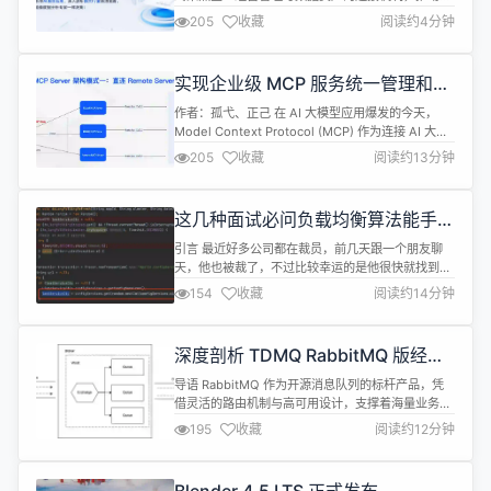
标体系在各行业的深度建设与落地。时隔一年，伴随
205
收藏
阅读约4分钟
大模型技术的快速演进（尤其 2025 年初
DeepSeek 大模型的爆发催化了 AI 生态繁荣），“指
标 + AI” 的融合已具备现实可行性，并正加速重塑企
实现企业级 MCP 服务统一管理和智
业的洞察获取、决策制定与执行闭环模式。 在此背景
能检索的实践
下，袋鼠云智...
作者：孤弋、正己 在 AI 大模型应用爆发的今天，
Model Context Protocol (MCP) 作为连接 AI 大模
型与应用的关键协议，正在快速普及。然而，如何在
205
收藏
阅读约13分钟
企业级环境中高效部署和管理 MCP 服务，成为技术
团队面临的重要挑战。本文将深入剖析 MCP Server
的五种主流架构模式，并结合 Nacos 服务治理框
这几种面试必问负载均衡算法能手撕
架，为企业级 MCP 部署提...
几种？
引言 最近好多公司都在裁员，前几天跟一个朋友聊
天，他也被裁了，不过比较幸运的是他很快就找到工
作了，而且工资还涨了一点，虽然没有前几年跳槽涨
154
收藏
阅读约14分钟
的多，但是在疫情之下算比较可以的了。问了下他现
在的的面试难度如何，卷不卷。他说现在面试基本上
是需要背一背八股文，算法题还是需要去刷一刷的。
深度剖析 TDMQ RabbitMQ 版经典
说到算法题，肯定就是去🐂客或者letcode上去刷题
队列底层存储机制
了。不过，有些公司为了防止大家...
导语 RabbitMQ 作为开源消息队列的标杆产品，凭
借灵活的路由机制与高可用设计，支撑着海量业务场
景的消息流转。而经典队列（Classic Queue） 作
195
收藏
阅读约12分钟
为 RabbitMQ 最基础、应用最广泛的队列类型，其
底层存储机制直接决定了消息处理的性能边界与可用
性上限。 理解经典队列的存储架构，不仅是掌握