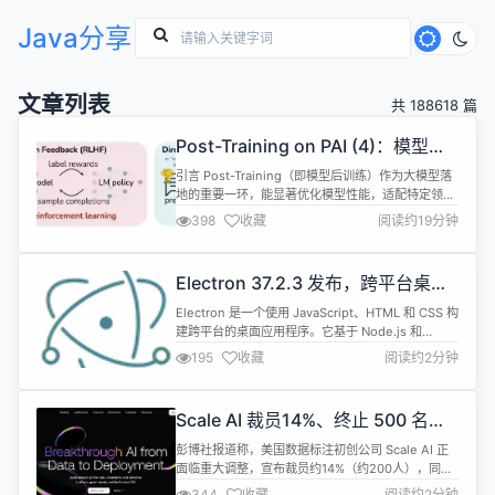
Java分享
文章列表
共 188618 篇
Post-Training on PAI (4)：模型微
调SFT、DPO、GRPO
引言 Post-Training（即模型后训练）作为大模型落
地的重要一环，能显著优化模型性能，适配特定领域
需求。相比于 Pre-Training（即模型预训练），
398
收藏
阅读约19分钟
Post-Training 阶段对计算资源和数据资源需求更
小，更易迭代，因此备受推崇。 近期，我们将体系化
地分享基于阿里云人工智能平台 PAI 在强化学习、模
Electron 37.2.3 发布，跨平台桌面
型蒸馏、数据预处理、SFT等方向的技术实...
应用开发工具
Electron 是一个使用 JavaScript、HTML 和 CSS 构
建跨平台的桌面应用程序。它基于 Node.js 和
Chromium，被 Atom 编辑器和许多其他应用程序使
195
收藏
阅读约2分钟
用。Electron 兼容 Mac、Windows 和 Linux，可
以构建出三个平台的应用程序。 Electron v37.2.3
现已发布，一些更新内容如下： 修复 修复...
Scale AI 裁员14%、终止 500 名承
包商
彭博社报道称，美国数据标注初创公司 Scale AI 正
面临重大调整，宣布裁员约14%（约200人），同时
终止与 500名全球承包商的合作。 此次调整正值高
344
收藏
阅读约2分钟