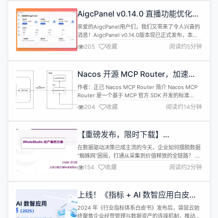
其在云环境中的演进备受关注。AutoMQ 基于 S3 构
AigcPanel v0.14.0 直播功能优化更
建的新一代 Kafka ...
新，一大波模型更新升级
亲爱的AigcPanel用户们，我们又带来了令人兴奋的
消息！AigcPanel v0.14.0版本现已正式发布，本次
更新致力于为大家带来更加流畅、高效且便捷的使用
205
收藏
阅读约5分钟
体验，快来看看都有哪些惊喜变化吧！ 软件介绍
AigcPanel是一个简单易用的一站式AI数字人系统，
小白也可使用。 支持智能直播、视频合成、声音合
Nacos 开源 MCP Router，加速
成、声音克隆，简化本地模型管理、一键导入和使用
MCP 私有化部署
AI...
作者：正己 Nacos MCP Router 简介 Nacos MCP
Router 是一个基于 MCP 官方 SDK 开发的标准
MCP Server，为 MCP Client 提供 MCP Server 的
204
收藏
阅读约14分钟
智能搜索、安装、代理等功能，极大地简化了 MCP
服务的使用流程。同时，Nacos MCP Router 跟
Nacos MCP Registry 结...
【重磅发布，限时下载】
《WhaleStudio商业案例白皮书》
在数据驱动决策已成主流的今天，企业如何摆脱数据
上线，数智化转型最佳实践一次看全
“蜘蛛网”困局，打通从采集到价值释放的全链路？ 答
案尽在这本 《WhaleStudio商业案例白皮书》。 本
154
收藏
阅读约2分钟
白皮书由白鲸开源正式发布，精选多个行业标杆客户
的实战案例，全面呈现 WhaleStudio 在数据集成、
调度、治理、交付等全生命周期场景中的落地经验，
上线！《指标 + AI 数智应用白皮
帮助企业构建高效、可持续的 DataOps 能力体系。
书》聚焦智能问数与分析等AI高阶应
...
2024 年《行业指标体系白皮书》发布后，袋鼠云始
用，深入剖析四大行业落地实践
终聚焦企业经营管理与数据资产的连接机制，推动指