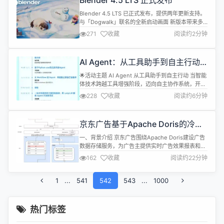
Blender 4.5 LTS 正式发布
RabbitMQ 核心原理的关键，更为生产环境的运维优
化...
Blender 4.5 LTS 已正式发布，提供两年更新支持。
与「Dogwalk」联名的全新启动画面 新版本带来多
项重大改进： 完全支持 Vulkan 后端（默认未启用，
271
收藏
阅读约2分钟
可通过偏好设置激活），性能显著提升 。 动画与索
具方面，骨骼视口显示模式可自定义覆盖，驱动编辑
器支持独立捕捉设置切换，新增“复制形态键”和“从对
Al Agent：从工具助手到自主行动
象更新”操作符简化流程 。 Vertex G...
OSC源创会·杭州·115期
🌟活动主题 AI Agent 从⼯具助⼿到⾃主⾏动 当智能
体技术跨越⼯具增强阶段，迈向⾃主协作系统，开发
者⾯临架构思维的重构。本次沙 ⻰聚焦AgenticAI范
228
收藏
阅读约6分钟
式跃迁与多智能体系统的⼯程化突破，深度探讨范式
迁移，从孤⽴AI Agent 到⾃组织智能体集群的架构
演进，解析群体智能涌现的⼯程实现路径；以及⼤模
京东广告基于Apache Doris的冷热
型认 知中枢、跨平台通信协议(MCP)、分布式决策
数据分层实践
框...
一、背景介绍 京东广告围绕Apache Doris建设广告
数据存储服务，为广告主提供实时广告效果报表和多
维数据分析服务。历经多年发展，积累了海量的广告
162
收藏
阅读约22分钟
数据，目前系统总数据容量接近1PB，数据行数达到
18万亿行+，日查询请求量8,000万次+，日最高
1
...
541
QPS2700+。 随着业务的不断增长与迭代，数据量
542
543
...
1000
持续激增，存储资源逐渐成为瓶颈。近两年存储资源
经历了多次扩容...
热门标签