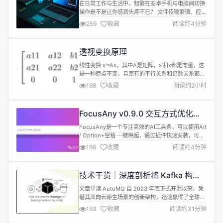
升，底层基础库优化
在日常工作与生活中，频繁在安卓手机与电脑间切换
操作是不是让你感到头疼不已？ 文件传输繁琐、应用
管理不便、投屏体验不佳…… 这些困扰，
259
收藏
阅读约4分钟
LinkAndroid帮你统统解决！作为一款强大的连接工
具，LinkAndroid致力于轻松连接安卓与电脑，为大
家带来投屏、文件管理、应用管理、截屏、录屏、安
透视变换原理
装应用等一站式便捷体验，全面提升工作效率。 现
在，我们激动地宣布， ...
线性变换 x'=Ax，其中A是矩阵，x'和x都是向量，这
是一种原点不变，且原有的平行关系和倍数关系都不
变的空间视角转换，它转换的是从不同空间视角来看
198
收藏
阅读约2小时
x这个向量，x'和x其实是同一个向量，只不过所看的
视角不同罢了。具体的内容可以参考线性代数整理
(二) 中的线性变换。它是所有计算机图形学的基础。
FocusAny v0.9.0 交互方式优化，
仿射变换 仿射变换是在线性变换的基础上，原点可以
fad 文件格式支持快速打开
发生变换。 x'=...
FocusAny是一个专注高效的AI工具条，可以使用Alt
/ Option+空格 一键唤起，通过插件快速安装，可以
扩展出非常多的功能。 安装使用 访问
186
收藏
阅读约4分钟
www.focusany.com下载对应系统 安装包，一键安
装即可。 目前支持Windows、MacOS、Linux系
统。 本次更新 v0.9.0 交互方式优化，fad文件格式
技术干货｜深度剖析将 Kafka 构建
支持快速打开 新增：点击托盘图标...
在 S3 上的技术挑战与最佳实践
文章导读 AutoMQ 自 2023 年底正式开源以来，凭
借其面向云原生场景的创新架构，迅速赢得了全球开
发者的关注。目前在 GitHub 上已累计接近 6.5k
193
收藏
阅读约31分钟
Star，多次登上 GitHub Trending，受到海外技术社
区的高度认可。Kafka 作为流处理领域的核心组件，