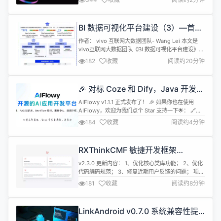
层人事巨变之后——上月，Meta 以 143亿美元 的估
值聘请了 Scale AI 原首席执行官亚历山大·王
（Alexandr Wang），引发外界对其公司未来走向
BI 数据可视化平台建设（3）—首页
的猜测。现任临时CEO Jason Dr...
性能提升实践
作者： vivo 互联网大数据团队- Wang Lei 本文是
vivo互联网大数据团队《BI 数据可视化平台建设》系
列文章第3篇。 随着越来越多代码的堆积，平台的运
182
收藏
阅读约20分钟
行加载性能也在逐步下降，在不同程度上极大地影响
了用户体验，从而导致用户流失。本文就是从这样的
一个背景出发，通过对BI数据可视化平台的一系列的
🎉 对标 Coze 和 Dify，Java 开发的
性能优化实践，给大家系统性阐述首页性能优化的核
AIFlowy v1.1.1 发布
心策略，并...
AIFlowy v1.1.1 正式发布了！ 🎉 如果你也在使用
AIFlowy，欢迎为我们点个 Star 支持一下🌟： 🔗
Gitee 地址：https://gitee.com/aiflowy/aiflowy 你
184
收藏
阅读约4分钟
的每一个 Star 都是对我们最大的鼓励，也是让更多
人看到 AIFlowy 的关键一步！ 我们的愿景始终如
一： 🔹 成为中国最具影响力的人工...
RXThinkCMF 敏捷开发框架
Laravel10+Layui 版本 v2.3.0 发布
v2.3.0 更新内容： 1、优化核心类库功能； 2、优化
代码编码规范； 3、修复近期用户反馈的问题； 项目
介绍 一款 PHP 语言基于 Laravel10.x、Layui、
181
收藏
阅读约8分钟
MySQL 等框架精心打造的一款模块化、插件化、高
性能的前后端分离架构敏捷开发框架，可用于快速搭
建前后端分离后台管理系统，本着简化开发、提升开
LinkAndroid v0.7.0 系统兼容性提
发效率的初衷，框架自研了一套个性化的组件，实...