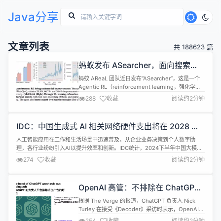
Java分享
文章列表
共 188623 篇
蚂蚁发布 ASearcher，面向搜索
Agent 的强化学习开源项目
蚂蚁 AReaL 团队近日发布“ASearcher”，这是一个
Agentic RL（reinforcement learning，强化学
习）方面的开源项目，可大规模异步 RL 解锁 Agent
288
收藏
阅读约2分钟
长程工具使用能力，使开发者能够轻松且经济高效地
构建自己的高性能搜索 Agent。 项目地址：
https://github.com/inclusionAI/ASear...
IDC：中国生成式 AI 相关网络硬件支出将在 2028 年
达到 330 亿元
人工智能应用在工作和生活场景中迅速普及，从企业业务决策到个人数字助
理，各行业纷纷引入AI以提升效率和创新。IDC统计，2024下半年中国大模型
商用落地日均Tokens消耗量增长近10倍，2024年中国公有云大模型调用量累
274
收藏
阅读约2分钟
计114.2万亿Tokens（不包含使用海外MaaS平台的调用量）。 生成式AI的快
速发展不仅显著提升了企业应用的智能化体验与整体运营效率，...
OpenAI 高管：不排除在 ChatGPT
内插入广告的可能
根据 The Verge 的报道，ChatGPT 负责人 Nick
Turley 在接受《Decoder》采访时表示，OpenAI
不排除为 ChatGPT 添加广告的可能性，认为 “保留
254
收藏
阅读约2分钟