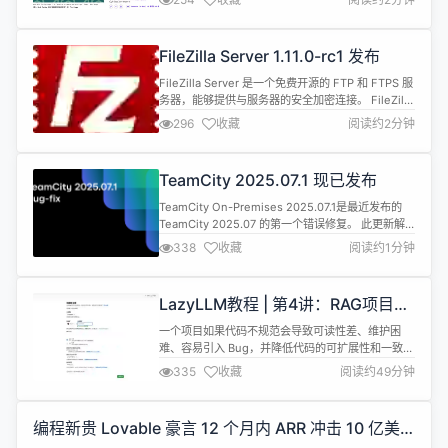
选择权是明智的”，但强调若引入广告需 “深思熟虑且
得体”。 Nick Turley 提到，ChatGPT 本身可能并非
适合广告的产品，因其需深度契合用户目标，但未来
FileZilla Server 1.11.0-rc1 发布
可能推出...
FileZilla Server 是一个免费开源的 FTP 和 FTPS 服
务器，能够提供与服务器的安全加密连接。 FileZilla
Server 1.11.0-rc1 现已发布，更新内容如下： 新功
296
收藏
阅读约2分钟
能： 支持挂载点的“只写”模式。 向服务器添加了--
version 选项。 FTP：在 LIST、NLST、MLSD 和
STAT 命令中新增了对通配符模式（...
TeamCity 2025.07.1 现已发布
TeamCity On-Premises 2025.07.1是最近发布的
TeamCity 2025.07 的第一个错误修复。 此更新解
决了大量问题，包括： Commit status publisher在
338
收藏
阅读约1分钟
使用参数而非原始值指定身份验证设置时会抛出异
常； 如果使用多个身份验证模块，用户配置文件可能
会显示已连接不正确的 OAuth 帐户； IIS 代理后面
LazyLLM教程 | 第4讲：RAG项目工
的 ...
程化入门：从脚本走向模块化与可维
一个项目如果代码不规范会导致可读性差、维护困
护性
难、容易引入 Bug，并降低代码的可扩展性和一致
性。在团队协作中，不统一的风格会增加合并冲突，
335
收藏
阅读约49分钟
影响开发效率。此外，代码不规范可能导致测试困
难，影响 CI/CD 流程，甚至带来安全隐患。 本教程
将带你从0开始，将一个简单的 Python 脚本逐步演
编程新贵 Lovable 豪言 12 个月内 ARR 冲击 10 亿美
化为规范的工程项目，涵盖 Git版本管理、代码规范