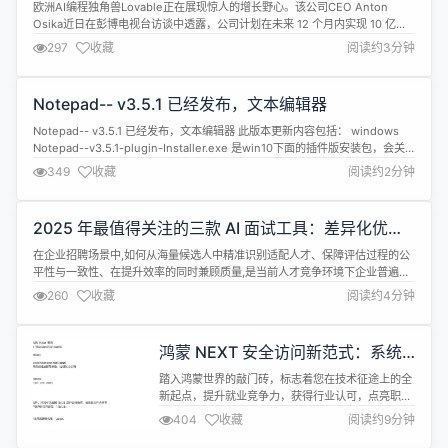
元
检查、单元测试、CI...
欧洲AI编程独角兽Lovable正在展现惊人的增长野心。该公司CEO Anton
Osika近日在彭博电视台访谈中透露，公司计划在未来 12 个月内实现 10 亿美
元的年度经常性收入(ARR)。 Osika在周四的采访中表示，Lovable目前每月
297
收藏
阅读约3分钟
ARR增长至少 800 万美元，展现出强劲的增长势头。根据公司今年夏天发布的
博客文章，Lovable在实现首个 ...
Notepad-- v3.5.1 已经发布，文本编辑器
Notepad-- v3.5.1 已经发布，文本编辑器 此版本更新内容包括： windows
Notepad--v3.5.1-plugin-Installer.exe 是win10下面的插件版安装包，会关
联右键菜单等。 Notepad--v3.5.1-win10-portable.zip 是绿色免安装版本，
349
收藏
阅读约2分钟
解压即用，不会关联右键菜单注册表。 3.5.1 修改...
2025 年最值得关注的三款 AI 面试工具：差异化优势
与行业应用
在企业招聘场景中,如何从海量候选人中精准识别适配人才、保障评估过程的公
平性与一致性、在提升效率的同时兼顾质量,是当前人才竞争环境下企业普遍面
临的核心挑战。本文聚焦当前市场上最具代表性的三款AI面试工具,解析其通过
260
收藏
阅读约4分钟
技术创新破解招聘痛点的路径,为不同规模、不同行业的企业提供差异化解决方
案参考。 猎聘·Doris:全场景覆盖的智能化面试标杆 作为猎聘自主研发的AI...
鸿蒙 NEXT 安全访问新范式：系统
Picker 与安全控件解析
踏入鸿蒙世界的敲门砖，标志着您在技术征途上的全
新起点，提升就业竞争力，获得行业认可，点亮职业
成长先机，快人一步抢占未来应用开发赛道！
404
收藏
阅读约9分钟
https://developer.huawei.com/consumer/cn/training/
cert-detail/101666948302721398?