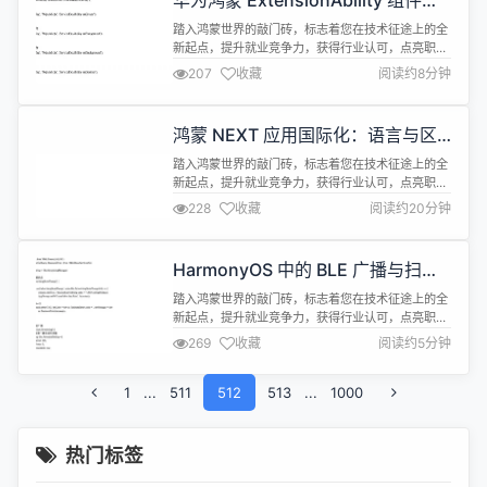
华为鸿蒙 ExtensionAbility 组件：
扩展应用功能的舞台
踏入鸿蒙世界的敲门砖，标志着您在技术征途上的全
新起点，提升就业竞争力，获得行业认可，点亮职业
成长先机，快人一步抢占未来应用开发赛道！
207
收藏
阅读约8分钟
https://developer.huawei.com/consumer/cn/training/
cert-detail/101666948302721398?
ha_source=hmosclass-bokeyuan&...
鸿蒙 NEXT 应用国际化：语言与区
域设置
踏入鸿蒙世界的敲门砖，标志着您在技术征途上的全
新起点，提升就业竞争力，获得行业认可，点亮职业
成长先机，快人一步抢占未来应用开发赛道！
228
收藏
阅读约20分钟
https://developer.huawei.com/consumer/cn/training/
cert-detail/101666948302721398?
ha_source=hmosclass-bokeyuan&...
HarmonyOS 中的 BLE 广播与扫
描：实现低功耗蓝牙通信
踏入鸿蒙世界的敲门砖，标志着您在技术征途上的全
新起点，提升就业竞争力，获得行业认可，点亮职业
成长先机，快人一步抢占未来应用开发赛道！
269
收藏
阅读约5分钟
https://developer.huawei.com/consumer/cn/training/
cert-detail/101666948302721398?
1
...
511
ha_source=hmosclass-bokeyuan&...
512
513
...
1000
热门标签