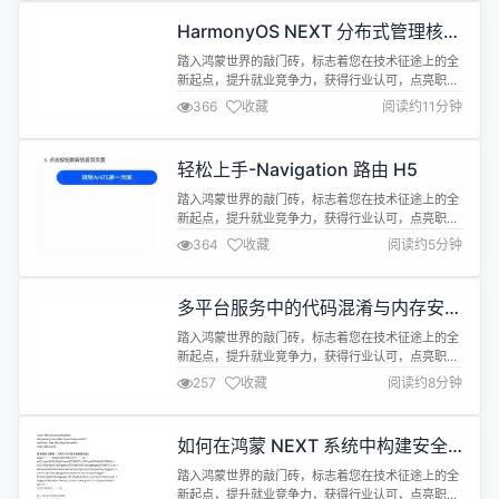
ha_source=hmosclass-bokeyuan&...
HarmonyOS NEXT 分布式管理核心
功能解析：网络服务和数据传输的实
踏入鸿蒙世界的敲门砖，标志着您在技术征途上的全
现二
新起点，提升就业竞争力，获得行业认可，点亮职业
成长先机，快人一步抢占未来应用开发赛道！
366
收藏
阅读约11分钟
https://developer.huawei.com/consumer/cn/training/
cert-detail/101666948302721398?
ha_source=hmosclass-bokeyuan&...
轻松上手-Navigation 路由 H5
踏入鸿蒙世界的敲门砖，标志着您在技术征途上的全
新起点，提升就业竞争力，获得行业认可，点亮职业
成长先机，快人一步抢占未来应用开发赛道！
364
收藏
阅读约5分钟
https://developer.huawei.com/consumer/cn/training/
cert-detail/101666948302721398?
ha_source=hmosclass-bokeyuan&...
多平台服务中的代码混淆与内存安
全：ArkTS 应用的安全优化
踏入鸿蒙世界的敲门砖，标志着您在技术征途上的全
新起点，提升就业竞争力，获得行业认可，点亮职业
成长先机，快人一步抢占未来应用开发赛道！
257
收藏
阅读约8分钟
https://developer.huawei.com/consumer/cn/training/
cert-detail/101666948302721398?
ha_source=hmosclass-bokeyuan&...
如何在鸿蒙 NEXT 系统中构建安全
的数据防泄漏体系
踏入鸿蒙世界的敲门砖，标志着您在技术征途上的全
新起点，提升就业竞争力，获得行业认可，点亮职业