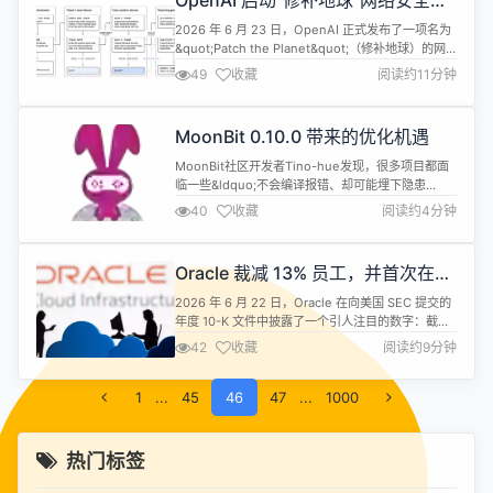
OpenAI 启动“修补地球”网络安全计
Soni...
划
2026 年 6 月 23 日，OpenAI 正式发布了一项名为
&quot;Patch the Planet&quot;（修补地球）的网
络安全计划。这个名字来自 1995 年经典黑客电影
49
收藏
阅读约11分钟
《Hackers》中的台词 &quot;Hack the
Planet&quot;，但它的使命恰好与破解相反
&mdash;&mdash;OpenAI 要做的不是攻破系统，
MoonBit 0.10.0 带来的优化机遇
而...
MoonBit社区开发者Tino-hue发现，很多项目都面
临一些&ldquo;不会编译报错、却可能埋下隐患
&rdquo;的依赖问题：版本过时、GPL 许可证风险、
40
收藏
阅读约4分钟
依赖链中的 @deprecated API、循环依赖等。 为提
前发现这些风险，他开发了一个为 MoonBit 生态打
造的依赖健康诊断 CLI 工具 &mdash;&mdash;
Oracle 裁减 13% 员工，并首次在
MoonBit De...
SEC 文件中确认 AI 已导致岗位减少
2026 年 6 月 22 日，Oracle 在向美国 SEC 提交的
年度 10-K 文件中披露了一个引人注目的数字：截至
2026 年 5 月 31 日，公司全球员工总数为 141,000
42
收藏
阅读约9分钟
人，较上一财年末的约 162,000 人减少了约 21,000
人，降幅约 13%。 这份文件同时披露了另一组数据
1
...
&mdash;&mdash;公司在 2026 财年支出...
45
46
47
...
1000
热门标签