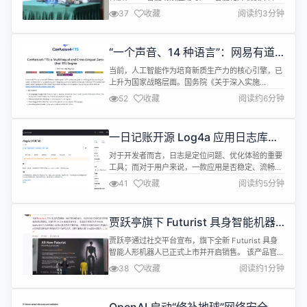
探索。双方将结合湖北大数据集团在数据资源、算力
37
收藏
阅读约3分钟
调度、产业场景等方面的基础能力，以及百融智能在
企业级智能体、硅基员工、场景交付和结果计价方面
的实践积累，共同推动数据要素从&ldquo;可流通、
“一个声音、14 种语言”：网易有道
可计算&rdquo;，走向&ldquo;可应用、可产出、可
首发零口音免参考文本的跨语种语音
衡量&rdquo;。...
当前，人工智能作为培育新质生产力的核心引擎，已
克隆模型
上升为国家战略层面。国务院《关于深入实施
&ldquo;人工智能+&rdquo;行动的意见》明确提出，
52
收藏
阅读约6分钟
要加快AI核心技术自主创新、降低产业落地门槛、构
建开放共享的国产AI生态，推动人工智能与千行百业
深度融合。 在这一战略背景下，网易有道正式推出
一日记账开源 Log4a 应用日志库：
&ldquo;子曰4.0&rdquo;大模型体系TTS语音合成引
让日志管理更高效、更安全
擎&md...
对于开发者而言，日志是定位问题、优化体验的重要
工具；而对于用户来说，一款应用是否稳定、流畅、
安全，往往也与背后的日志系统息息相关。 但在实际
41
收藏
阅读约5分钟
开发中，日志管理并不总是件轻松的事。大量日志输
出容易拖慢应用性能，影响操作流畅性；应用崩溃或
异常场景下，关键日志可能来不及保存；如果日志中
贾跃亭旗下 Futurist 具身智能机器
包含账号信息或敏感数据，还可能带来隐私泄露风
人上市，售价 89900 美元
险。如何在性能、稳定性与安全之间找到平...
贾跃亭通过社交平台宣布，旗下全新 Futurist 具身
智能人形机器人已正式上市并开启销售。 该产品官方
售价为 89,900 美元，价格中已包含价值 10,000 美
38
收藏
阅读约1分钟
元的增强 Skills 技能包。 贾跃亭介绍称，作为一款
定位于&ldquo;All in One全能职业专家&rdquo;的
本体产品，Futurist 是全美首个原生支持 Nvidia