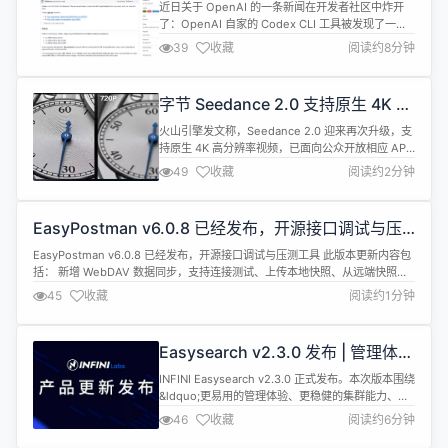
Bug，静默写入日志直至耗尽 SSD
近日关于 OpenAI 的一条新闻在开发者社区中炸开
寿命
了：OpenAI 自家的 Codex CLI 工具被发现了一个
「烧硬盘」级别的 bug&mdash;&mdash;它在后台
39
收藏
阅读约8分钟
以每秒约 5MB 的速度持续向本地 SSD 写入日志数
据，按此速率计算，一年可写入约 640TB，足以在
不到一年的时间内耗尽一块普通消费级固态硬盘的全
字节 Seedance 2.0 支持原生 4K 直
部写入寿命。 这个 bug 最早可以...
出
火山引擎发文称，Seedance 2.0 迎来再次升级，支
持原生 4K 高分辨率视频，已面向公众开放相应 API
接口。 面向专业影视制作、品牌广告及创意短片等生
49
收藏
阅读约2分钟
产场景。原生 4K 技术在细节呈现、动态画面流畅度
及色彩表现力方面均有显著提升，使生成视频更贴近
专业影像质感，尤其适用于大屏、院线及户外高清展
EasyPostman v6.0.8 已经发布，开源接口调试与压
示场景。同时还能缩短后期制作周期，提升内容投放
测工具
效率。 且...
EasyPostman v6.0.8 已经发布，开源接口调试与压测工具 此版本更新内容包
括： 新增 WebDAV 数据同步，支持连接测试、上传本地快照、从远端快照恢
复，方便跨设备备份和迁移数据。 优化设置中心体验，调整设置弹窗尺寸、字
45
收藏
阅读约1分钟
段布局、提示换行和 WebDAV 同步反馈。 重构通知与更新提示 UI，应用更
新、插件更新、Toast 提示的展示更统一、更清...
Easysearch v2.3.0 发布 | 管理体验
升级，稳定性与兼容性全面增强
INFINI Easysearch v2.3.0 正式发布。本次版本围绕
&ldquo;更易用的管理体验、更稳健的集群能力、更
可靠的运行表现&rdquo;持续优化，重点覆盖数据流
46
收藏
阅读约6分钟
与管道管理、CCR 与 Rollup 稳定性、安全权限语义
一致性，以及 ZSTD 压缩链路在复杂环境下的兼容性