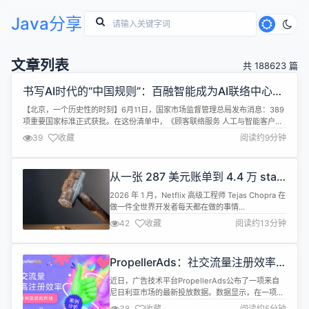
Java分享
文章列表
共 188623 篇
书写AI时代的“中国规则”：百融智能成为AI联络中心国
标起草单位
【北京，一个历史性的时刻】6月11日，国家市场监督管理总局发布消息：389
项重要国家标准正式获批。在这份清单中，《顾客联络服务 人工与智能客户服
务协同要求》（GB/T 47746-2026） 赫然在列。 这是中国第一个为&ldquo;
39
收藏
阅读约9分钟
人与AI如何协同工作&rdquo;立规矩的国家标准。而在这份标准的起草单位名
单中，百融智能的名字与中国标准化研究院、中国信息通...
从一张 287 美元账单到 4.4 万 star
的开源传奇：Netflix 工程师如何用
2026 年 1 月，Netflix 高级工程师 Tejas Chopra 在
Headroom 为 AI Agent “瘦身” 90%
做一件全世界开发者每天都在做的事情
的 Token
&mdash;&mdash;用 AI 编程助手调试一个个人项目
42
收藏
阅读约13分钟
的代码。他调用了数据库查询的 MCP 工具，做了一
些代码重构，跑了几轮迭代。然后账单来了：
Claude Sonnet 的一次会话花了他 287 美元。 这个
PropellerAds：社交流量注册效率
数字对于一次&quot;典型的...
提升34%，游戏用户获取效果显著
近日，广告技术平台PropellerAds公布了一项来自
提升
尼日利亚市场的最新投放数据。数据显示，在一项持
续7天的游戏注册推广活动中，社交流量（Social
38
收藏
阅读约5分钟