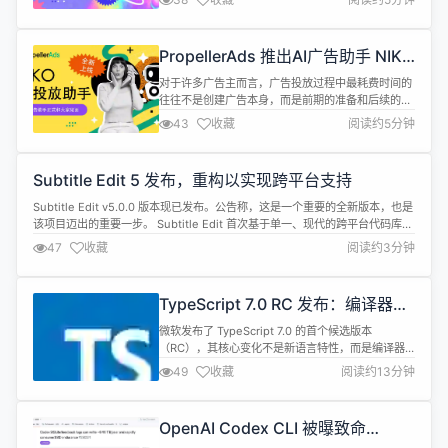
Traffic）表现出明显高于整体流量的转化效果。虽然
社交流量仅贡献了17.3%的展示量，却带来了23.3%
的注册量和24.5%的收入，每千次展示带来的注册量
PropellerAds 推出AI广告助手 NIKO
较活动平均水平提升34.5%，&mdash;&...
AI，广告投放进入“对话式运营”时代
对于许多广告主而言，广告投放过程中最耗费时间的
往往不是创建广告本身，而是前期的准备和后续的优
化工作。从制定出价策略、分析数据表现，到测试新
43
收藏
阅读约5分钟
的市场和受众，每一个环节都需要投入大量时间和精
力。 近日，多渠道线上广告平台 PropellerAds 正式
向所有用户开放智能广告助手 NIKO AI。作为业内首
Subtitle Edit 5 发布，重构以实现跨平台支持
个部署于多流量源广告平台的 AI 助手，NIKO AI 旨
在...
Subtitle Edit v5.0.0 版本现已发布。公告称，这是一个重要的全新版本，也是
该项目迈出的重要一步。 Subtitle Edit 首次基于单一、现代的跨平台代码库，
原生支持 Windows、macOS 和 Linux 系统。这些构建版本是独立的，因此无
47
收藏
阅读约3分钟
需单独安装.NET。在 macOS 和 Linux 系统上，所需的媒体组件
（mpv/ffmpe...
TypeScript 7.0 RC 发布：编译器用
Go 重写，类型检查提速 10 倍
微软发布了 TypeScript 7.0 的首个候选版本
（RC），其核心变化不是新语言特性，而是编译器
本身被完整地用 Go 语言重写了。结果是：类型检查
49
收藏
阅读约13分钟
比 TypeScript 6.0 快了大约 10 倍。 这是一个令人
印象深刻的数字，但它的意义远不止于速度。
TypeScript 是当今全球使用最广泛的编程语言之
OpenAI Codex CLI 被曝致命
一，也是 JavaScript 生态中最重要的...