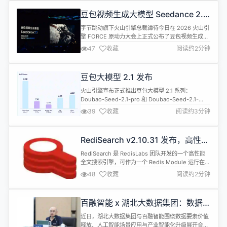
与内存表现。 功能特性 (Features) 新增管道管理 UI
豆包视频生成大模型 Seedance 2.5
Agen...
亮相，预计 7 月初正式发布
字节跳动旗下火山引擎总裁谭待今日在 2026 火山引
擎 FORCE 原动力大会上正式公布了豆包视频生成模
型 Seedance 2.5。该模型目前处于全球企业内测阶
47
收藏
阅读约2分钟
段，预计将于 7 月初正式上线。 据现场介绍，
Seedance 2.5 在多项核心能力上实现突破： 单条视
频生成长度最高 30 秒，全球第一。市面上同类模型
豆包大模型 2.1 发布
最多只支持 15 到 20 秒，这次直接突...
火山引擎宣布正式推出豆包大模型 2.1 系列：
Doubao-Seed-2.1-pro 和 Doubao-Seed-2.1-
turbo，声称是生产级 Coding 和 Agent 任务的首
39
收藏
阅读约3分钟
选。目前，API 服务已全量上线火山方舟。 据介绍，
豆包大模型2.1 Pro 是该系列的旗舰模型，也是当前
国产模型中性价比最高的选择之一：每百万 Tokens
RediSearch v2.10.31 发布，高性能
输入价格为6元...
全文搜索引擎
RediSearch 是 RedisLabs 团队开发的一个高性能
全文搜索引擎，可作为一个 Redis Module 运行在
Redis 上。 RediSearch v2.10.31 现已发布，这是
48
收藏
阅读约2分钟
RediSearch 2.10 的一个维护版本。更新紧迫性为:
LOW，除非你想使用新功能，否则无需升级。 错误
修复 #9938 当从 INDEXEMPTY W...
百融智能 x 湖北大数据集团：数据
要素价值释放，正在走向结果交付
近日，湖北大数据集团与百融智能围绕数据要素价值
释放、人工智能场景应用与产业智能化升级展开合作