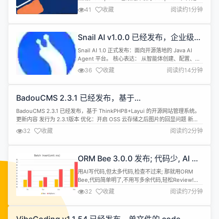
索企业数字员工助手 本次更新： skills升级为我的
41
收藏
阅读约1分钟
skills，增加多种skills类型 新增skills广场，SAAS
内全部租户可用。不止系统内能用，skill可安装到任
何地方。 新增skills广场运营能力，为SAAS系统发
Snail AI v1.0.0 已经发布，企业级
布更多安全...
AI Agent 平台
Snail AI 1.0 正式发布：面向开源落地的 Java AI
Agent 平台。 核心表达： 从智能体创建、配置、对
话、工具调用到外部集成形成闭环。 从文档上传、切
36
收藏
阅读约14分钟
片、向量化、检索、问答到智能体调用形成 RAG 闭
环。 模型、资源、用户、技能、MCP、OpenAPI、
数据库适配进入稳定可用阶段。 开源版文档、SQL、
BadouCMS 2.3.1 已经发布，基于
Docker、截图和源码保持一致，降...
ThinkPHP8+Layui 的开源网站管理系统
BadouCMS 2.3.1 已经发布，基于 ThinkPHP8+Layui 的开源网站管理系统。
更新内容 发行为 2.3.1版本 优化：开启 OSS 云存储之后图片的回显问题 新
增：菜单增加快捷菜单列，可显示在控制台 404 优化： api 查询内容多图 优
32
收藏
阅读约2分钟
化：增加保留操作日志的时限 优化：升级PhpSpreadsheet 优化：设置默认语
言后，后台数据...
ORM Bee 3.0.0 发布; 代码少, AI 写
代码轻松 Review
用AI写代码,但太多代码,检查不过来; 那就用ORM
Bee,代码简单明了,不用写多余代码,轻松Review!
Bee, 接口简单，功能齐全，支持原生分页；分库分
32
收藏
阅读约7分钟
表 (Sharding 分片) ，也支持 MongoDB ORM. 你可
以同时使用多种数据库；面向对象和自定义 sql 都全
面支持，让你在简单功能可以快速开发，需要高性能