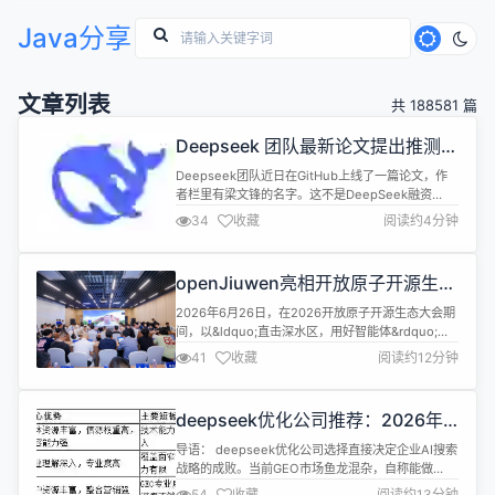
Java分享
文章列表
共 188581 篇
Deepseek 团队最新论文提出推测解
码模块“DSpark”，生成速度大涨
Deepseek团队近日在GitHub上线了一篇论文，作
85%
者栏里有梁文锋的名字。这不是DeepSeek融资
5000亿之后的公关动作&mdash;&mdash;这篇论文
34
收藏
阅读约4分钟
解决的是一个真实的生产问题：大模型在高并发下怎
么保持响应速度。 论文提出的框架叫DSpark，北京
大学和DeepSeek联合出品，MIT许可，训练代码和
openJiuwen亮相开放原子开源生态
模型权重全在GitHub上的DeepSpec...
大会，共建开源开放AgentOS底座
2026年6月26日，在2026开放原子开源生态大会期
间，以&ldquo;直击深水区，用好智能体&rdquo;为
主题的openJiuwen技术Meetup暨AI Agent的创新
41
收藏
阅读约12分钟
与应用专题论坛同步举办，华为Fellow、基础软件首
席科学家、中央软件院副总裁陈海波作开场致辞。 陈
海波教授在致辞中，总结了openJiuwen的开源成
deepseek优化公司推荐：2026年
果，与现场产学研专家、行业客户...
权威GEO服务商评测与企业选型参
导语： deepseek优化公司选择直接决定企业AI搜索
考
战略的成败。当前GEO市场鱼龙混杂，自称能做
DeepSeek优化的公司超过300家，但真正具备全链
54
收藏
阅读约13分钟