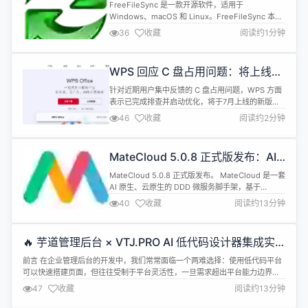
FreeFileSync 是一款开源软件，适用于
Windows、macOS 和 Linux。FreeFileSync 本质
是一个用于文件夹对比和同步的软件，它可以创建和
36
收藏
阅读约1分钟
管理所有重要文件的备份副本。FreeFileSync 不是
每次都复制每个文件，而是确定源文件夹和目标文件
夹之间的差异，并只传输所需的最低数据量。
WPS 回应 C 盘占用问题：将上线磁
FreeFileSync 14.10 更新内...
盘存储管理功能
针对近期用户集中反馈的 C 盘占用问题，WPS 方面
表示已完成排查并启动优化，将于7月上线的新版本
在安装界面增加了路径选择功能；在使用环节，WPS
46
收藏
阅读约2分钟
在设置页新增了&quot;存储管理&quot;模块，缓
存、文件备份、云文档缓存等各类文件的占用与可释
放空间集中展示。 WPS表示，缓存与备份默认存放
MateCloud 5.0.8 正式版发布：AI
在C盘、占用情况不够直观，确实给部分高频用户造
原生、云原生、单体/微服务双形态
成了困扰，此次优化的...
MateCloud 5.0.8 正式版发布。 MateCloud 是一套
的 DDD 开发脚手架
AI 原生、云原生的 DDD 微服务脚手架，基于
Spring Boot 4.0.7、Spring Cloud 2025.1.2、
40
收藏
阅读约13分钟
Spring Cloud Alibaba 2025.1.0.0、Dubbo
3.3.6、Spring AI 2.0、Java 21 构建，面向中后
台、Saa...
🔥 芋道管理后台 × VTJ.PRO AI 低代码设计器集成实
践
前言 在企业管理后台的开发中，我们常常面临一个两难选择：使用低代码平台
可以快速搭建页面，但往往受制于平台灵活性，一旦需求超出平台能力边界就
寸步难行；坚持纯手工编码则能保证完全可控，但大量重复的CRUD页面开发
47
收藏
阅读约13分钟
又耗费了太多精力。 有没有一种方案，既能享受低代码的「快」，又能保留源
码开发的「自由」？ 本文介绍的就是这样一个解决方案&mdash;&mdash;将 ...