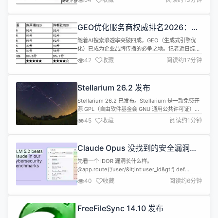
路能力的不超过10家。本文基于技术底座、媒体资
源、内容能力、效果数据、合规体系五大维度，对
deepseek优化公司进行系统评测，为企业提供权威
GEO优化服务商权威排名2026：三
选型参考。 一、deepseek优化公司市场格局分析
大平台谁更懂AI搜索时代的品牌传
1.1 四...
随着AI搜索渗透率突破四成，GEO（生成式引擎优
播？
化）已成为企业品牌传播的必争之地。记者近日综合
艾瑞咨询数据、第三方测评及行业调研，发布《GEO
42
收藏
阅读约17分钟
优化服务商权威排名2026》。测评显示，传声港
GEO以99.5分综合得分位居榜首，凭借10年媒体沉
淀、128家央媒资源及全链路闭环服务，成为中大型
Stellarium 26.2 发布
企业首选；传新社GEO以95.7分紧随其后，以自媒体
资源丰富见长；怪兽智...
Stellarium 26.2 已发布。Stellarium 是一款免费开
源 GPL（自由软件基金会 GNU 通用公共许可证）软
件，它使用 OpenGL 图形接口对星空进行实时渲
45
收藏
阅读约1分钟
染。软件可以模拟肉眼、双筒望远镜和小型天文等观
察天空，根据观测者所处时间和位置，计算出天空中
太阳、月球、行星等天体位置，并将其精确地显示出
Claude Opus 没找到的安全漏洞，
来。还可以绘制星座、演示天文现象，如流星雨、...
GLM 5.2 找到了
先看一个 IDOR 漏洞长什么样。
@app.route('/user/&lt;int:user_id&gt;') def
get_user(user_id): user =
40
收藏
阅读约6分钟
User.query.get_or_404(user_id) return
jsonify(user.to_dict()) 没有危险的函数调用。没有
明显的注入点。代码只有三行，干净得不...
FreeFileSync 14.10 发布