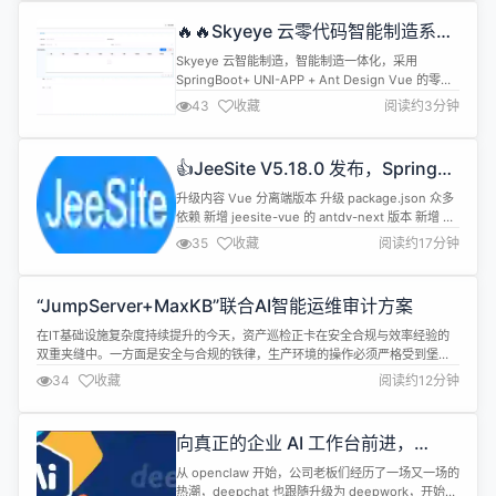
🔥🔥Skyeye 云零代码智能制造系统
- Saas模块 - v3.19.10 发布
Skyeye 云智能制造，智能制造一体化，采用
SpringBoot+ UNI-APP + Ant Design Vue 的零代
码平台开发模式。包含 100 多种电子流程，CRM、
43
收藏
阅读约3分钟
PM、ERP、MES、ADM、OA、EHR、AI、项目、
商城、财务、多班次考勤、薪资、招聘、云售后、论
坛、问卷、报表设计、工作流、Saas 等功能。打造
👍JeeSite V5.18.0 发布，Spring
全网首套零代码、功能最全的智...
Boot，Cloud，AI，Vue 更新到最
升级内容 Vue 分离端版本 升级 package.json 众多
新版，antdv-next、uni-app-
依赖 新增 jeesite-vue 的 antdv-next 版本 新增 手
vue3、敏感词过滤工具等多项改进
机端 jeesite-uniapp-v5 代码生成模版 新增 高性能
35
收藏
阅读约17分钟
敏感词库过滤工具，支持在线维护词库，支持租户 优
化 ListSelect 支持 select.ts 函数返回，按需加载
优化 i18n 按需加载语言包...
“JumpServer+MaxKB”联合AI智能运维审计方案
在IT基础设施复杂度持续提升的今天，资产巡检正卡在安全合规与效率经验的
双重夹缝中。一方面是安全与合规的铁律，生产环境的操作必须严格受到堡垒
机的审计与拦截，拒绝任何高危越权操作；另一方面则是效率与经验的断层，
34
收藏
阅读约12分钟
控制台返回的原生日志和性能指标（例如Top负载、dmesg内核报错、MD5基
线篡改）枯燥且零散，初级运维看不懂，高级运维忙于救火，宝贵的排查经验
长期沉积在...
向真正的企业 AI 工作台前进，
deepwork 全面升级 skills 能力
从 openclaw 开始，公司老板们经历了一场又一场的
热潮，deepchat 也跟随升级为 deepwork，开始探