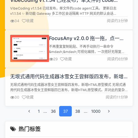
VibeCoding v1.1.54 已经发布，单文件的 code
时，可以轻松写 sql. B...
agent 工具
VibeCoding v1.1.54 已经发布，单文件的code agent工具。 更新日志
v1.1.54 ✨ 新功能 Gateway 多工作区会话隔离 HTTP 网关的默认会话
（x_session_id 为空时）改为按工作目录（workDir）进行隔离，不再共享全
34
收藏
阅读约3分钟
局唯一的默认会话，从而防止不同工作区的客户端混用会话上下文。 新增
OpenByIDExac...
FocusAny v2.0.0 拖一拖，点一
点，你的自动化工作流就搭好了
不再重复复制粘贴、不再手动执行一串命令
&mdash;&mdash;可视化编排，一次搭好无限复
用。 FocusAny 是一款融合全局搜索、AI 大模型、
29
收藏
阅读约6分钟
MCP 协议和插件生态的开源效率工具。v2.0 带来的
可视化工作流引擎，让你像搭积木一样搭建自动化流
程，从简单的定时任务到复杂的 AI 判断链路，全部
无垠式通用代码生成器冰雪女王尝鲜版四发布，新增
在画布上完成。 🧩 可视化编排：6 种节点，想怎么
HTML 原型模式
连就怎么...
无垠式通用代码生成器冰雪女王尝鲜版四发布，新增HTML原型模式 无垠式通
用代码生成器冰雪女王尝鲜版四已发布，新增HTML原型模式。并对此的复杂
版面功能深入出错，更多测试，更优质量。由于现在编译后的war包已达
30
收藏
阅读约11分钟
155M。无法下载。所以请所有用户使用Maven自行从源码编译。 项目地址：
https://gitee.com/jerryshensjf/Infini...
1
...
36
37
38
...
1000
热门标签