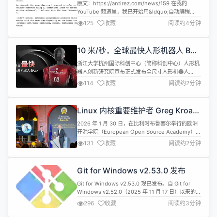
原文：https://antirez.com/news/159 在我的
YouTube 频道里，我已开始用&ldquo;自动编程
&rdquo;一词指代借助 AI 辅助编写软件的过程（而
125
收藏
阅读约4分钟
且我相信，这个说法很快就会等同于&ldquo;编写软
件&rdquo;本身）。 也许你已经注意到：即便使用同
样的 LLM，自动编程的结果也会因为使...
10 米/秒，全球最快人形机器人 Bolt
发布
浙江大学杭州国际科创中心（简称科创中心）人形机
器人创新研究院宣布正式发布全尺寸人形机器人
Bolt。 由科创中心联合镜识科技、凯尔达共同研发完
114
收藏
阅读约2分钟
成，该机器人以10米/秒的奔跑时速，成为目前全球
跑得最快的人形机器人。&ldquo;标志着三方在机器
人运动控制、动态平衡与高爆发驱动等关键技术领域
Linux 内核重要维护者 Greg Kroah-
取得重要突破。&rdquo; 根据介绍，Bolt的命名...
Hartman 荣获 2026 年开源卓越奖
2026 年 1 月 30 日，在比利时布鲁塞尔举行的欧洲
开源学院（European Open Source Academy）年
度颁奖典礼上，Linux 内核重要维护者 Greg Kroah-
131
收藏
阅读约2分钟
Hartman 获得了&ldquo;开源卓越奖（Prize for
Excellence in Open Source）&rdquo;这一年度最
高荣誉。 欧洲开源...
Git for Windows v2.53.0 发布
Git for Windows v2.53.0 现已发布。自 Git for
Windows v2.52.0（2025 年 11 月 17 日）以来的更
改： 新功能 随附Git v2.53.0。 在 Git Bash 中，在
296
收藏
阅读约3分钟
空行中按 Tab 键不再会导致会话&ldquo;冻结
&rdquo;。 Git for Windows 的安装程序现在...