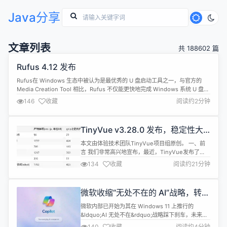
Java分享
文章列表
共 188602 篇
Rufus 4.12 发布
Rufus在 Windows 生态中被认为是最优秀的 U 盘启动工具之一，与官方的
Media Creation Tool 相比，Rufus 不仅能更快地完成 Windows 系统 U 盘的
制作，还集成了 Windows 镜像下载以及自定义 Windows 安装设置，如：移
146
收藏
阅读约2分钟
除 Windows 11 TPM 2.0 检测，预设本地账号等。 Rufus 4...
TinyVue v3.28.0 发布，稳定性大
幅提升太香了
本文由体验技术团队TinyVue项目组原创。 一、前
言 我们非常高兴地宣布，最近，TinyVue发布了
v3.28.0🎉, 这个版本带来了： 选择器组件家族全面
134
收藏
阅读约21分钟
重构 - 统一架构，性能提升 主题动画全局配置- 一键
定制，随心所欲 65+Bug 及优化修复 - 稳定性大幅
提升 详细的 Release Notes 请参考：
微软收缩“无处不在的 AI”战略，转而
https://github.com/...
聚焦核心功能
微软内部已开始为其在 Windows 11 上推行的
&ldquo;AI 无处不在&rdquo;战略踩下刹车，未来将
不再一味强化 Copilot、代理式任务（agentic
140
收藏
阅读约4分钟