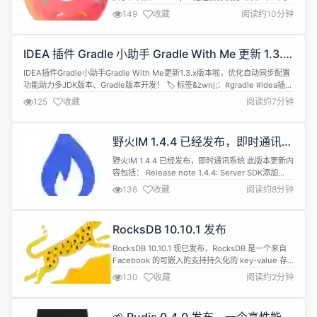
行就开始坐不住，仿佛一夜之间，不把自家的业务接
149
收藏
阅读约10分钟
口重写成 MCP Server，就拿不到 AI 时代的入场券
了。 每隔几年，技术圈总会刮起一阵&ldquo;大一统
协议&rdquo;的飓风（前几年大家都把单体，一股脑
IDEA 插件 Gradle 小助手 Gradle With Me 更新 1.3.x
的改成了微服务）。...
版本啦，优化自动同步配置功能助力多 JDK 版本、
IDEA插件Gradle小助手Gradle With Me更新1.3.x版本啦，优化自动同步配置
Gradle 版本开发！
功能助力多JDK版本、Gradle版本开发！ 🏷️ 标签&zwnj;：#gradle #idea插件
#IDEA高效开发工具 #java #nexus #gpvp #GradleWithMe #GradleUpdate
125
收藏
阅读约7分钟
#JDK切换 #GradleBuil...
野火IM 1.4.4 已经发布，即时通讯系
统
野火IM 1.4.4 已经发布，即时通讯系统 此版本更新内
容包括： Release note 1.4.4: Server SDK添加
mesh相关修改 添加设置好友Extra的接口。 解决创
136
收藏
阅读约8分钟
建账户时，没有传昵称使用了账户的问题。 添加获取
用户机器人列表的Server API。 机器人回调消息中
加上目标机器人ID。 机器人获取用户...
RocksDB 10.10.1 发布
RocksDB 10.10.1 现已发布，RocksDB 是一个来自
Facebook 的可嵌入的支持持久化的 key-value 存
储系统，也可作为 C/S 模式下的存储数据库，基于
130
收藏
阅读约2分钟
LevelDB 构建。更新内容如下： 错误修复 修复了
best-efforts recovery中的一个错误，该错误会导
致在恢复期间访问缓存的 SST 文件...