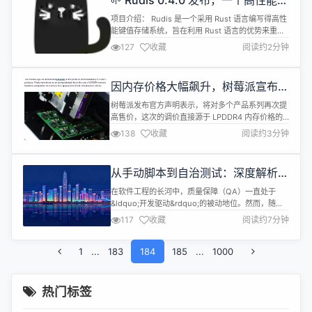
🌱 Rudis 0.4.0 发布，一个高性能内
存数据库
项目介绍： Rudis 是一个采用 Rust 语言编写得高性
能键值存储系统，旨在利用 Rust 语言的优势来重新
复现 Rudis 的核心功能，以满足用户对高性能、可靠
127
收藏
阅读约2分钟
性和安全性的需求，同时保证与 Rudis API 的兼容。
跨平台，兼容 windows、linux 系统架构。 兼容 字
符串、集合、哈希、列表、有序集合数据结构。 提
因内存价格大幅飙升，树莓派宣布新
供...
一轮涨价
树莓派发布官方声明表示，将对多个产品系列再次提
高售价，这次的调价直接源于 LPDDR4 内存价格的
大幅上涨 &mdash;&mdash; 主要受 AI 基础设施对
138
收藏
阅读约3分钟
内存产能的激烈争夺影响，导致内存供应紧张与成本
飙升。 公司指出，自去年底首次涨价后，进入 2026
年后内存成本进一步上升，有的部件价格在最近一个
从手动脚本到自治测试：深度解析软
季度翻倍增长，使得继续维持原有价格变得...
件质量工程在AI时代的技术范式重构
在软件工程的长河中，质量保障（QA）一直处于
&ldquo;开发驱动&rdquo;的被动地位。然而，随着
人工智能（AI）与大模型（LLM）技术的爆发，QA
117
收藏
阅读约7分钟
正迎来其职业生涯中最重要的技术拐点。2026年1月
23日，在香港生产力促进局（生产力局）举行的技术
1
...
183
沙龙中，一个核心命题引发了全场开发与测试专家的
184
185
...
1000
共鸣：当软件复杂度呈几何级增长时，传统的、基于
硬编码的测试范式是...
热门标签