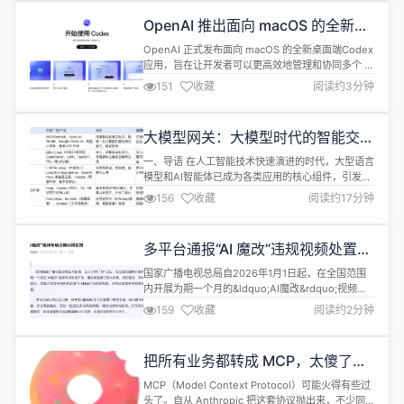
OpenAI 推出面向 macOS 的全新
Codex 桌面应用
OpenAI 正式发布面向 macOS 的全新桌面端Codex
应用，旨在让开发者可以更高效地管理和协同多个 AI
Agents，支持并行执行任务、长期运行项目以及智
151
收藏
阅读约3分钟
能自动化工作流。 据介绍，Codex 应用被设计为开
发者的&ldquo;中枢指挥台
&rdquo;&mdash;&mdash;不同于传统的 IDE 或命
大模型网关：大模型时代的智能交通
令行工具，它能够将多个 AI Agen...
枢纽
一、导语 在人工智能技术快速演进的时代，大型语言
模型和AI智能体已成为各类应用的核心组件，引发AI
相关API流量的指数级增长。而大模型网关，正是这
156
收藏
阅读约17分钟
场变革中应运而生的智能交通枢纽。 随着
DeepSeek、Qwen等开源模型及各类商用大模型的
普及，企业AI应用场景日益丰富，从智能客服自动化
多平台通报“AI 魔改”违规视频处置情
到代码生成与软件开发，从金融法律分析到内容生成
况
引擎，AI正深度融入企业核心...
国家广播电视总局自2026年1月1日起，在全国范围
内开展为期一个月的&ldquo;AI魔改&rdquo;视频专
项治理工作，重点清理基于四大名著、历史题材、革
159
收藏
阅读约2分钟
命题材、英模人物等电视剧作品进行&ldquo;AI魔改
&rdquo;的违规视频，并同步清理各类邪典动画。 公
告指出，在专项治理期间，累计清理相关违规视频近
把所有业务都转成 MCP，太傻了！
23000条、处置违规账号100余个...
AI Skill 才是正道
MCP（Model Context Protocol）可能火得有些过
头了。自从 Anthropic 把这套协议抛出来，不少同