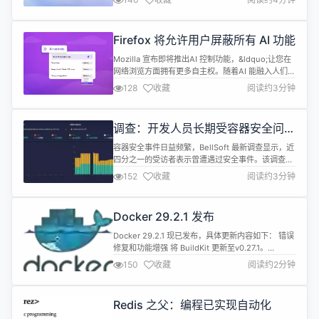
workloads）、Recall 等 AI 功能在系统各处的强行
植入，而是把资源重新聚焦在修复系统问题和打磨核
心体验上。 微软 Windows 11 团队当前的工作重
Firefox 将允许用户屏蔽所有 AI 功能
点，是...
Mozilla 宣布即将推出AI 控制功能，&ldquo;让您在
网络浏览方面拥有更多自主权。随着AI 能融入人们的
浏览体验，我们认为选择权比以往任何时候都更为重
128
收藏
阅读约3分钟
要。无论您对AI 持何种态度，赋予用户掌控权始终是
我们的核心诉求。&rdquo; 从 2 月 24 日发布的
Firefox 148 版本开始，桌面版浏览器设置中将新增
调查：开发人员长期受容器安全问题
&ldquo;AI 控制&...
困扰
容器安全事件日益频繁，BellSoft 最新调查显示，近
四分之一的受访者表示曾遭遇过安全事件。该调查得
出结论，有关安全实践的问题仍未得到解决。62%
152
收藏
阅读约3分钟
的受访开发者表示，人为错误是造成容器安全错误的
最大因素。 BellSoft在报告中指出，主要发现包括：
开发者将 shell（54%）和包管理器（39%）列为基
Docker 29.2.1 发布
础容器中最基本的工具。包管...
Docker 29.2.1 现已发布，具体更新内容如下： 错误
修复和功能增强 将 BuildKit 更新至v0.27.1。
moby/moby#51962 修复与docker system prune
150
收藏
阅读约2分钟
并发运行时docker system df失败的问题。
moby/moby#51979 修复守护进程对重复容器退出
事件的处理，以避免重复清理和状...
Redis 之父：编程已实现自动化