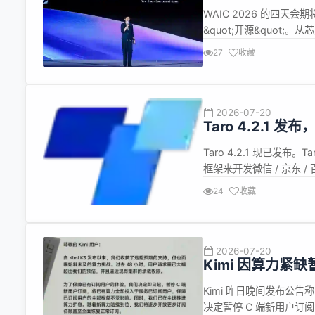
WAIC 2026 的四天会
&quot;开源&quo
源在今年的上海世博中心不
27
收藏
CUDA 的开源闪电战 7 
2026-07-20
Taro 4.2.1 
Taro 4.2.1 现已发布
框架来开发微信 / 京东 / 百
feat(cli): 支持在当前目录下
24
收藏
2026-07-20
Kimi 因算力紧缺
Kimi 昨日晚间发布公
决定暂停 C 端新用户订