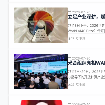
2026-07-20
立足产业深耕，赋
7月18日下午，2026世
World AI4S Pri
队伍中脱颖而出，得分在决
27
收藏
技企业同台竞技的世界级舞
2026-07-20
光合组织亮相WA
7月17日-20日，20
心指导下的开放计算产业生
&middot;生态共赢&m
25
收藏
集中展示开放计算生态建设
2026-07-20