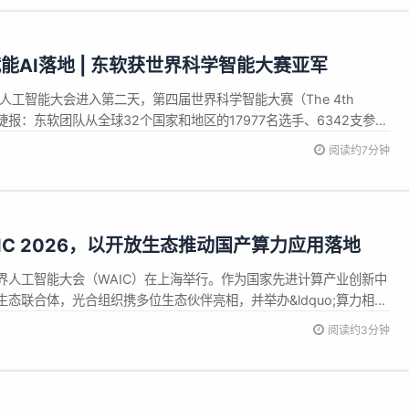
能AI落地 | 东软获世界科学智能大赛亚军
界人工智能大会进入第二天，第四届世界科学智能大赛（The 4th
ze）传来捷报：东软团队从全球32个国家和地区的17977名选手、6342支参赛
赛中斩获全球第二名（2/6342）。 在全球顶尖高校、科研机构与科
阅读约7分钟
台上，东软凭借算法创新、模型精度、计算效率与工...
IC 2026，以开放生态推动国产算力应用落地
26世界人工智能大会（WAIC）在上海举行。作为国家先进计算产业创新中
态联合体，光合组织携多位生态伙伴亮相，并举办&ldquo;算力相生
dash;&mdash;人工智能时代的开放计算与产业生态&rdquo;专题论坛，
阅读约3分钟
和应用落地最新进展。上海市浦东新区人民政府、...