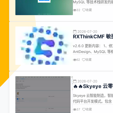
MySQL 等技术栈研
构设计，后端服务和前端都
32
收藏
的用户使用体验；框架拥有完
2026-07-20
RXThinkCMF 敏
发布
v2.6.0 更新内容： 1、
AntDesign、MyS
发框架，可用于快速搭建
62
收藏
前框架已集成了完整的 RB
2026-07-20
🔥🔥Skyeye 云
Skyeye 云智能制造，智能制造
代码平台开发模式。包含 1
AI、项目、商城、财务
37
收藏
流、Saas 等功能。打造