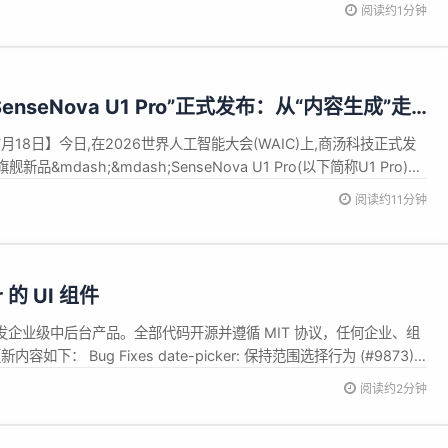
阅读约1分钟
nseNova U1 Pro”正式发布：从“内容生成”走
7月18日】今日,在2026世界人工智能大会(WAIC)上,商汤科技正式发
&mdash;&mdash;SenseNova U1 Pro(以下简称U1 Pro)。
nseNova U&rdquo;系列的旗舰版本,U1 Pro 定位为面向长程任务的交
阅读约11分钟
实...
r 的 UI 组件
实现，主要用于研发企业级中后台产品。全部代码开源并遵循 MIT 协议，任何企业、组
容如下： Bug Fixes date-picker: 保持范围选择行为 (#9873)
阅读约2分钟