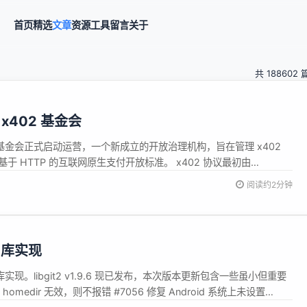
首页
精选
文章
资源
工具
留言
关于
共 188602 
 x402 基金会
402 基金会正式启动运营，一个新成立的开放治理机构，旨在管理 x402
h; 基于 HTTP 的互联网原生支付开放标准。 x402 协议最初由
全支付功能直接嵌入到 Web 交互中，使 AI 智能体、API 和应用程序能
阅读约2分钟
送和接收付款，并支持从传统银行...
t 库实现
库实现。libgit2 v1.9.6 现已发布，本次版本更新包含一些虽小但重要
omedir 无效，则不报错 #7056 修复 Android 系统上未设置