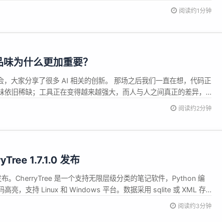
Kimi主权益&rdquo;和&ldquo;Kimi Code权益&rdquo;分别管理。
阅读约1分钟
Web、Kimi AP...
，品味为什么更加重要？
会，大家分享了很多 AI 相关的创新。 那场之后我们一直在想，代码正
味依旧稀缺；工具正在变得越来越强大，而人与人之间真正的差异，
制的东西&mdash;&mdash;品味、判断，以及你相信什么值得被创
阅读约2分钟
创会到北京。 围绕主题 「Taste Driven」 ，我们...
ree 1.7.1.0 发布
.0 现已发布。CherryTree 是一个支持无限层级分类的笔记软件，Python 编
支持 Linux 和 Windows 平台。数据采用 sqlite 或 XML 存
teCase、KeepNote、Knowit、Tomboy、TuxCards、
阅读约3分钟