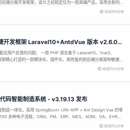
发的前后端分离开发框架，设计之初就定位为一款高端产品，采用全新的架
是采用全新的设计方案，兼容手机、PAD 和 PC 电脑端，具备良好
阅读约6分钟
善的 (RBAC) 权限架构和基础核心管理模块...
捷开发框架 Laravel10+AntdVue 版本 v2.6.0
修复近用户反馈的问题； 一款 PHP 语言基于 Laravel10、Vue3、
QL 等框架精心打造的一款模块化、插件化、高性能的前后端分离架构敏捷开
前后端分离后台管理系统，本着简化开发、提升开发效率的初衷，目
阅读约10分钟
AC 权限架构和常规基础模块，前端 Vue 端支...
零代码智能制造系统 - v3.19.13 发布
一体化，采用 SpringBoot+ UNI-APP + Ant Design Vue 的零
00 多种电子流程，CRM、PM、ERP、MES、ADM、OA、EHR、
、多班次考勤、薪资、招聘、云售后、论坛、问卷、报表设计、工作
阅读约3分钟
全网首套零代码、功能最全的智...