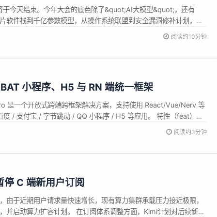
期将于今天结束。今年大会的底色除了&quot;AI大模型&quot;，还有
t;。从芯片软件栈到千亿参数模型，从操作系统联盟到安全漏洞修补计划，开
是展区里的一个角落，而是贯穿全场的主线。 平头哥 SAIL：瞄准
阅读约10分钟
月 18 日，阿里巴巴旗下芯片公司平头哥宣布，...
发布，BAT 小程序、H5 与 RN 端统一框架
。Taro 是一个开放式跨端跨框架解决方案，支持使用 React/Vue/Nerv 等
度 / 支付宝 / 字节跳动 / QQ 小程序 / H5 等应用。 特性（feat）
执行 init 命令 feat: ttdom 支持 vite，修复 catchMove ...
阅读约3分钟
暂停 C 端新用户订阅
告称，由于近期用户请求量快速增长，现有算力集群承载压力接近极限，
阅，并启动算力扩容计划。 在订阅体系调整方面，Kimi计划对后续新用