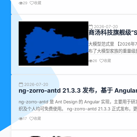
HOME 时出现的 segfault #7309 cmak...
29
收藏
2026-07-20
商汤科技旗舰级“Se
向“系统级交付”
大模型范式里 【2026年
布了大模型家族的重量级旗舰新品
作为&ldquo;日日新 Se
26
收藏
付级原生多模态智能体基座,
2026-07-20
ng-zorro-antd 21.3.3 发布，基于 Angula
ng-zorro-antd 是 Ant Design 的 Angular 
织及个人均可免费使用。 ng-zorro-antd 21.3.3 正式发布，更新内
(1e595e0) dropdo...
17
收藏