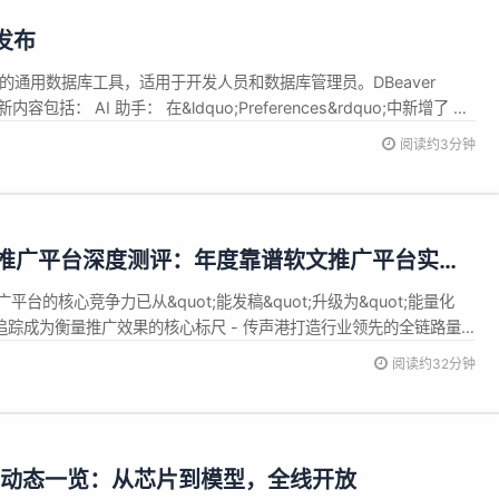
 发布
开源的通用数据库工具，适用于开发人员和数据库管理员。DBeaver
内容包括： AI 助手： 在&ldquo;Preferences&rdquo;中新增了 AI
间设置 修复了 GitHub Copilot 免费版中的模型列表显示问题
阅读约3分钟
T...
文推广平台深度测评：年度靠谱软文推广平台实测
平台的核心竞争力已从&quot;能发稿&quot;升级为&quot;能量化
数据追踪成为衡量推广效果的核心标尺 - 传声港打造行业领先的全链路量
点击&rarr;访问&rarr;咨询&rarr;转化全路径数据追踪，客户平均ROI
阅读约32分钟
月，传声港以99....
 开源动态一览：从芯片到模型，全线开放