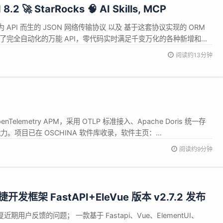
.2 🚀 StarRocks 🧠 AI Skills, MCP
专为 API 而生的 JSON 网络传输协议 以及 基于这套协议实现的 ORM
了完全自动化的万能 API，零代码实时满足千变万化的各种新增和变
发和沟通成本，简化开发流程，缩短开发周期。适合中小型前后端分离
阅读约13分钟
 月开源 9 年多来发展迅速，目前 18K+ S...
nTelemetry APM，采用 OTLP 标准接入、Apache Doris 统一存
nt 排障能力。项目已在 OSCHINA 软件库收录，软件主页：
阅读约9分钟
敏捷开发框架 FastAPI+EleVue 版本 v2.7.2 发布
修复近期用户反馈的问题； 一款基于 Fastapi、Vue、ElementUI、