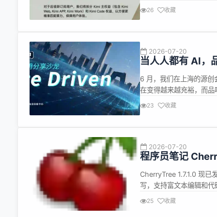
户权益进行拆分，将&ldquo;
26
收藏
其中，Kimi主权益覆盖Kimi 
2026-07-20
当人人都有 AI
6 月，我们在上海的源创
在变得越来越充裕，而品
似乎开始回到那些无法被复
23
收藏
造。 所以，7 月 25 日，源
2026-07-20
程序员笔记 CherryT
CherryTree 1.7.1
写，支持富文本编辑和代码高亮，
储，支持密码保护，支持从 No
25
收藏
Treepad、Le...