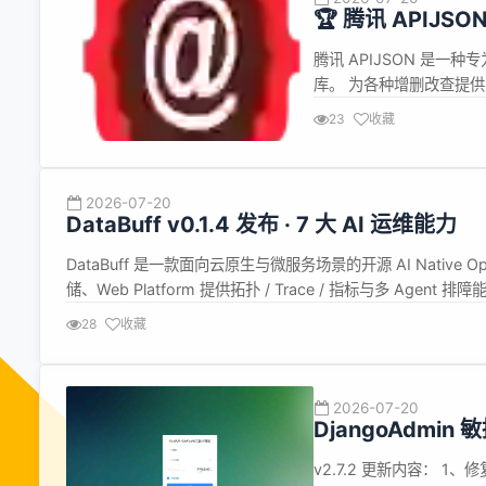
🏆 腾讯 APIJSON 8
腾讯 APIJSON 是一种
库。 为各种增删改查提供
更需求。 能大幅降低开
23
收藏
的项目。 自 2016 年 11
2026-07-20
DataBuff v0.1.4 发布 · 7 大 AI 运维能力
DataBuff 是一款面向云原生与微服务场景的开源 AI Native Ope
储、Web Platform 提供拓扑 / Trace / 指标与多 Age
https://www.oschina.net/p/...
28
收藏
2026-07-20
DjangoAdmin 
v2.7.2 更新内容： 1、