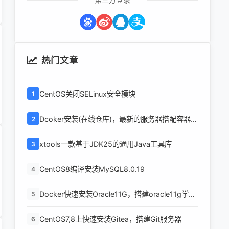
热门文章
CentOS关闭SELinux安全模块
1
Dcoker安装(在线仓库)，最新的服务器搭配容器使
2
用
xtools一款基于JDK25的通用Java工具库
3
CentOS8编译安装MySQL8.0.19
4
Docker快速安装Oracle11G，搭建oracle11g学习
5
环境
CentOS7,8上快速安装Gitea，搭建Git服务器
6