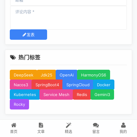
发表
热门标签
DeepSeek
Jdk25
OpenAi
HarmonyOS6
Nacos3
SpringBoot4
SpringCloud
Docker
Kubernetes
Service Mesh
Redis
Gemini3
Rocky
首页
文章
精选
留言
我的