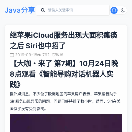
Java分享
继苹果iCloud服务出现大面积瘫痪
之后 Siri也中招了
2019-03-18
792
收藏
【大咖・来了 第7期】10月24日晚
8点观看《智能导购对话机器人实
践》
据外媒消息，不少位于欧洲地区的苹果用户表示，苹果语音助手
Siri服务出现异常的问题。问题已经持续了数小时，然而，Siri在美
国似乎没有受到影响。