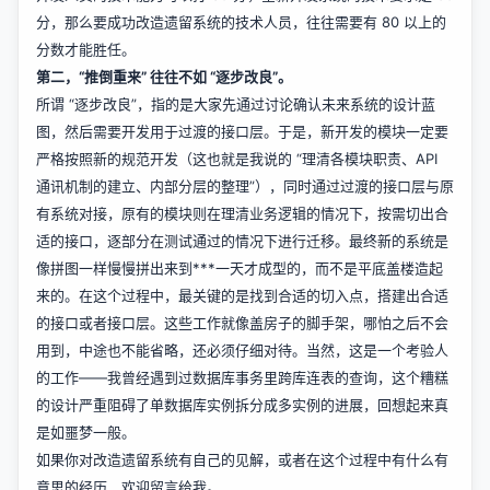
分，那么要成功改造遗留系统的技术人员，往往需要有 80 以上的
分数才能胜任。
第二，“推倒重来” 往往不如 “逐步改良”。
所谓 “逐步改良”，指的是大家先通过讨论确认未来系统的设计蓝
图，然后需要开发用于过渡的接口层。于是，新开发的模块一定要
严格按照新的规范开发（这也就是我说的 “理清各模块职责、API
通讯机制的建立、内部分层的整理”），同时通过过渡的接口层与原
有系统对接，原有的模块则在理清业务逻辑的情况下，按需切出合
适的接口，逐部分在测试通过的情况下进行迁移。最终新的系统是
像拼图一样慢慢拼出来到***一天才成型的，而不是平底盖楼造起
来的。在这个过程中，最关键的是找到合适的切入点，搭建出合适
的接口或者接口层。这些工作就像盖房子的脚手架，哪怕之后不会
用到，中途也不能省略，还必须仔细对待。当然，这是一个考验人
的工作——我曾经遇到过数据库事务里跨库连表的查询，这个糟糕
的设计严重阻碍了单数据库实例拆分成多实例的进展，回想起来真
是如噩梦一般。
如果你对改造遗留系统有自己的见解，或者在这个过程中有什么有
意思的经历，欢迎留言给我。