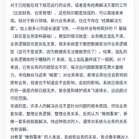
对于已经能在线下规范运行的业务，或者是有经典解决方案的工作
（比如财务、仓库管理），这些知识都是现成的，可以直接拿来
用。但对于新兴领域、新兴业务来说，往往不存在 “经典解决方
案”。加上很多公司成长速度飞快，一开始并没有构筑好的 IT 基础
（其实是业务架构基础）。典型的情况就是：业务概念混乱不清，
业务逻辑层也是杂乱无章，很多系统里干脆把数据库当作业务逻辑
层（这可不是说笑，因为数据库无法推脱责任了）。结果，混乱的
业务逻辑依附于糟糕的 IT 系统，乱上加乱最终成了一锅粥。对 IT
来说，已有业务的问题层出不穷，每次出问题都需要花费大量精
力，寻找蛛丝马迹来 “破案”；对业务来说，新增业务往往会影响到
原有业务，但谁也不知道会不会影响，会如何影响。系统日渐庞大
的另一面是内部日趋无序，复杂度和维护成本飞速增长，远远超过
可控范围。
吊诡的是，许多人的解决办法不是针对问题的根本原因，评估业务
复杂度、整理业务逻辑、整理业务关系，反而认为 “推倒重来”、新
做一套系统就能解决。持这种观点的人，通常对系统与业务的关系
也有误解。
对希望 “推倒重来” 的人来说，系统和业务的关系，有点像车辆对人