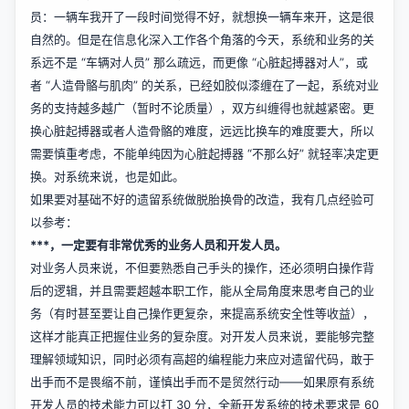
员：一辆车我开了一段时间觉得不好，就想换一辆车来开，这是很
自然的。但是在信息化深入工作各个角落的今天，系统和业务的关
系远不是 “车辆对人员” 那么疏远，而更像 “心脏起搏器对人”，或
者 “人造骨骼与肌肉” 的关系，已经如胶似漆缠在了一起，系统对业
务的支持越多越广（暂时不论质量），双方纠缠得也就越紧密。更
换心脏起搏器或者人造骨骼的难度，远远比换车的难度要大，所以
需要慎重考虑，不能单纯因为心脏起搏器 “不那么好” 就轻率决定更
换。对系统来说，也是如此。
如果要对基础不好的遗留系统做脱胎换骨的改造，我有几点经验可
以参考：
***，一定要有非常优秀的业务人员和开发人员。
对业务人员来说，不但要熟悉自己手头的操作，还必须明白操作背
后的逻辑，并且需要超越本职工作，能从全局角度来思考自己的业
务（有时甚至要让自己操作更复杂，来提高系统安全性等收益），
这样才能真正把握住业务的复杂度。对开发人员来说，要能够完整
理解领域知识，同时必须有高超的编程能力来应对遗留代码，敢于
出手而不是畏缩不前，谨慎出手而不是贸然行动——如果原有系统
开发人员的技术能力可以打 30 分，全新开发系统的技术要求是 60