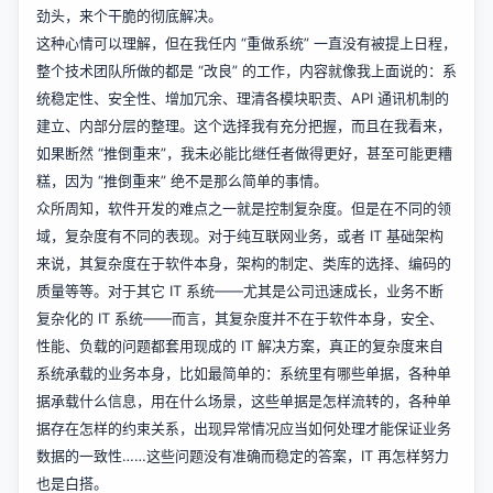
劲头，来个干脆的彻底解决。
这种心情可以理解，但在我任内 “重做系统” 一直没有被提上日程，
整个技术团队所做的都是 “改良” 的工作，内容就像我上面说的：系
统稳定性、安全性、增加冗余、理清各模块职责、API 通讯机制的
建立、内部分层的整理。这个选择我有充分把握，而且在我看来，
如果断然 “推倒重来”，我未必能比继任者做得更好，甚至可能更糟
糕，因为 “推倒重来” 绝不是那么简单的事情。
众所周知，软件开发的难点之一就是控制复杂度。但是在不同的领
域，复杂度有不同的表现。对于纯互联网业务，或者 IT 基础架构
来说，其复杂度在于软件本身，架构的制定、类库的选择、编码的
质量等等。对于其它 IT 系统——尤其是公司迅速成长，业务不断
复杂化的 IT 系统——而言，其复杂度并不在于软件本身，安全、
性能、负载的问题都套用现成的 IT 解决方案，真正的复杂度来自
系统承载的业务本身，比如最简单的：系统里有哪些单据，各种单
据承载什么信息，用在什么场景，这些单据是怎样流转的，各种单
据存在怎样的约束关系，出现异常情况应当如何处理才能保证业务
数据的一致性……这些问题没有准确而稳定的答案，IT 再怎样努力
也是白搭。