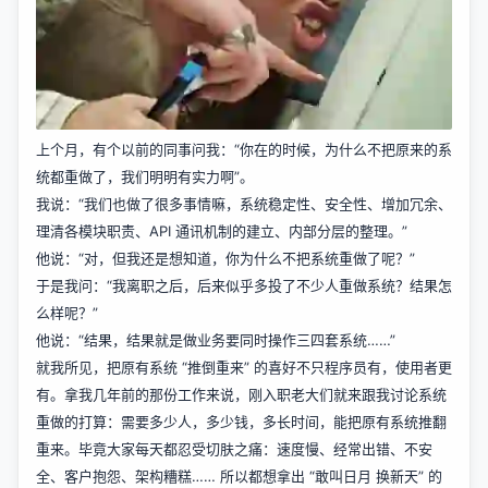
上个月，有个以前的同事问我：“你在的时候，为什么不把原来的系
统都重做了，我们明明有实力啊”。
我说：“我们也做了很多事情嘛，系统稳定性、安全性、增加冗余、
理清各模块职责、API 通讯机制的建立、内部分层的整理。”
他说：“对，但我还是想知道，你为什么不把系统重做了呢？”
于是我问：“我离职之后，后来似乎多投了不少人重做系统？结果怎
么样呢？”
他说：“结果，结果就是做业务要同时操作三四套系统……”
就我所见，把原有系统 “推倒重来” 的喜好不只程序员有，使用者更
有。拿我几年前的那份工作来说，刚入职老大们就来跟我讨论系统
重做的打算：需要多少人，多少钱，多长时间，能把原有系统推翻
重来。毕竟大家每天都忍受切肤之痛：速度慢、经常出错、不安
全、客户抱怨、架构糟糕…… 所以都想拿出 “敢叫日月 换新天” 的