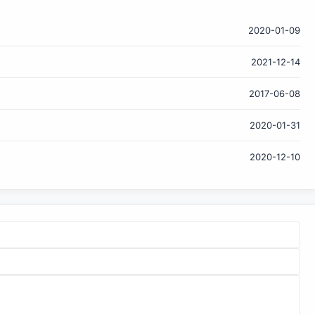
开一个网页了，速度快到***次使用的人难以相信这竟然是
Web 页面。 在介绍产品之前，我们不妨先来看看采用这种技
2020-01-09
术之后，在手机上打开网页的速度到底有多快。从上面这张
2021-12-14
GIF 图中可以看到，用户在 Google 搜索结果页面点击卫报的
那条新闻之后，页面真的是立刻加载完毕，是不是？ 看完之
2017-06-08
后，你或许会好奇 Google 推出这个新项目时为何要拉上一群
新闻机构。其实，从某种程度上来说，这款产品也算是
2020-01-31
Google 对 Facebook Instant Articles、Apple News 的回
应。在 Facebook 和苹果都希望给读者更加友好的新闻消费
2020-12-10
体验时，Google 也不愿落后。 从产品方面看，用户可以访问
htt...