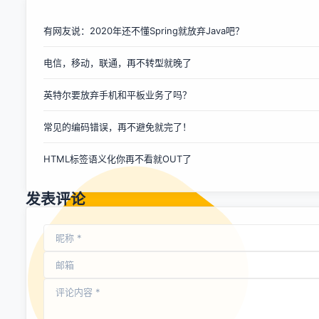
响，阿里巴巴股票遭到了投资者减持。马云在信中称，世界对
中国经济增速放缓的反应有些过度，中国经济增速放缓并不会
有网友说：2020年还不懂Spring就放弃Java吧？
影响中国的消费水平。 马云在公开信中称：“我不同意‘经济增
电信，移动，联通，再不转型就晚了
速放缓将影响中国消费水平’的观点。”西方消费者在经济低迷
时期可能很难通过借贷继续维持之前的生活方式，而中国消费
英特尔要放弃手机和平板业务了吗？
者不同，他们习惯于为未来而节省。之所以有越来越多的消费
者网购，是因为它方便，更能体现资金价值。 马云说：“中国
常见的编码错误，再不避免就完了！
并不缺少国内消费能力。想想如何点燃这股消费力量是关
键。” 伴随这封公开信的还有一份带有视频和图表的在线交互
HTML标签语义化你再不看就OUT了
报告，旨在向海外投资者更好地解释中国市场和阿里巴巴的公
司战略。 马云此举凸显了阿里巴巴在与美国投资者通信之间所
面临的挑战，毕竟，海外投资者与阿里巴巴的产品和服务的互
发表评论
动是有限...