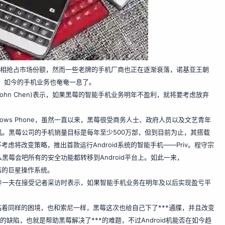
在争相抢占市场份额，然而一些老牌的手机厂商也正在逐渐衰落，诺基亚王朝
莓，如今的手机业务也奄奄一息了。
(John Chen)表示，如果黑莓的智能手机业务明年不盈利，就将要考虑放弃
ows Phone，虽然一直以来，黑莓很受商务人士、政府人员以及文艺青年
d手机。黑莓公司的手机销量目标是每年至少500万部，但到目前为止，其搭载
不考虑将改变策略，推出首款运行Android系统的智能手机——Priv。程守宗
那么黑莓会吧所有的安全功能都转移到Android平台上。如此一来，
陨落的巨星操作系统。
井一夫在接受记者采访时表示，如果智能手机业务在明年及以后实现盈亏平
着同样的困境，也和索尼一样，黑莓这次也给自己下了***通牒，并且改变
的缺陷，也就是帮助黑莓解决了***的难题，不过Android机能否在如今趋