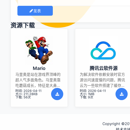
发表
资源下载
Mario
腾讯云软件源
马里奥是站在游戏界顶峰的
为解决软件依赖安装时官方
超人气多面角色。马里奥靠
源访问速度慢的问题，腾讯
吃蘑菇成长，特征是大鼻
云为一些软件搭建了缓存服
时间: 2026-04-11
时间: 2026-04-11
子、头戴帽子、身穿背带
务。您可以通过使用腾讯云
大小: 211.28KB
大小: 1MB
裤，还留着胡子。与他的双
软件源站来提升依赖包的安
下载: 56次
下载: 9次
胞胎兄弟路易基一起，长年
装速度。为了方便用户自由
担任任天堂的招牌角色。
搭建服务架构，目前腾讯云
软件源站支持公网访问和内
网访问。
Copyright ©201
技术支