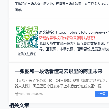
于饱和的市场占有一席之地，还需要市场来验证，对于很多人来说
困难。
原文链接：
http://mobile.51cto.com/news
转载内容版权归作者及来源网站所有！
低调大师中文资讯倾力打造互联网数据资讯、
界、互联网、市场资讯、驱动更新,是最及时
微信关注我们
一张图和一段话看懂马云眼里的阿里未来
【大咖・来了 第7期】10月24日晚8点观看《智能导购对话机
器人实践》 阿里巴巴今日发布了上市后首份在线交互年报，旨
在让投资者相信阿里巴巴的增长前景依旧光明。与此同时，阿
上一篇
2015-10-09
797
里巴巴董事局主席马云(微博)发布致股东公开信，详细阐述了
阿里未来战略、平台优势、资本市场乃至竞争对手等外界关心
相关文章
的问题。 受营收增长缓慢、中国经济增速放缓和其他问题的影