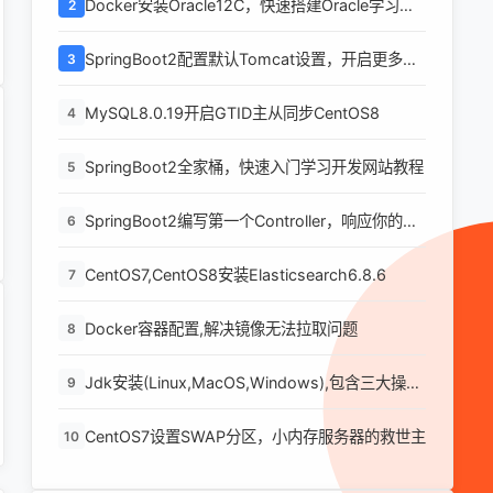
Docker安装Oracle12C，快速搭建Oracle学习环
2
境
SpringBoot2配置默认Tomcat设置，开启更多高
3
级功能
MySQL8.0.19开启GTID主从同步CentOS8
4
SpringBoot2全家桶，快速入门学习开发网站教程
5
SpringBoot2编写第一个Controller，响应你的
6
http请求并返回结果
CentOS7,CentOS8安装Elasticsearch6.8.6
7
Docker容器配置,解决镜像无法拉取问题
8
Jdk安装(Linux,MacOS,Windows),包含三大操作
9
系统的最全安装
CentOS7设置SWAP分区，小内存服务器的救世主
10