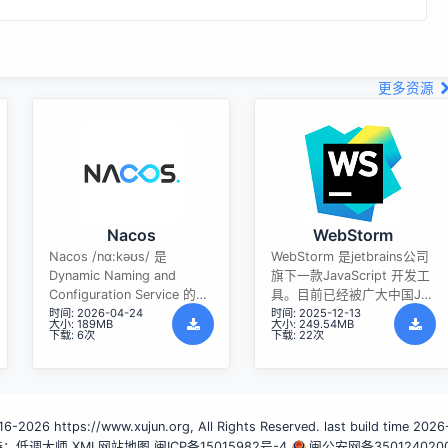
更多资源
Nacos
WebStorm
Nacos /nɑ:kəʊs/ 是
WebStorm 是jetbrains公司
Dynamic Naming and
旗下一款JavaScript 开发工
Configuration Service 的首
具。目前已经被广大中国JS
时间: 2026-04-24
时间: 2025-12-13
字母简称，一个易于构建 AI
开发者誉为“Web前端开发神
大小: 189MB
大小: 249.54MB
Agent 应用的动态服务发
器”、“最强大的HTML5编辑
下载: 6次
下载: 22次
现、配置管理和AI智能体管
器”、“最智能的JavaScript
理平台。Nacos 致力于帮助
IDE”等。与IntelliJ IDEA同
您发现、配置和管理微服务
源，继承了IntelliJ IDEA强大
及AI智能体应用。Nacos 提
的JS部分的功能。
6-2026 https://www.xujun.org, All Rights Reserved. last build time 2026
供了一组简单易用的特性
持：低调大师
集，帮助您快速实现动态服
XML网站地图
闽ICP备15015982号-4
闽公安网备350124020