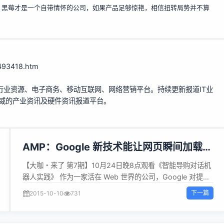
，黑莓才是一个自带情怀的公司，如果产品足够惊艳，相信扭转局势并不算
-493418.htm
行业资源、电子商务、移动互联网、网络营销平台。持续更新报道IT业
权威的产业资讯及硬件资讯报道平台。
AMP：Google 新技术能让网页瞬间加载完
毕
【大咖・来了 第7期】10月24日晚8点观看《智能导购对话机
器人实践》 作为一家活在 Web 世界的公司，Google 对提升
网页性能一直是不遗余力。今天，为了让用户能够更快地浏览
下一篇
2015-10-10
731
网页，Google 联合 8 家科技公司以及近 30 家新闻机构一起
发布了一个名为移动页面加速（Accelerated Mobile
Pages）的开源项目。它带来的结果就是，你真的可以瞬时打