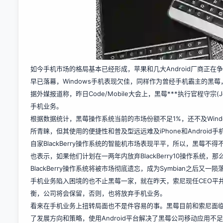
如今手机市场的格局基本已经形成，苹果和几大Android厂商正
早已落幕，Windows手机表现欠佳，同样作为曾经手机霸主的黑
据外媒报道称，昨日Code/Mobile大会上，黑莓***执行官程守宗
手机业务。
根据数据统计，黑莓操作系统当前的市场份额不足1%，还不及Wind
所青睐，但其使用的便捷性和普及型远远难及iPhone和Androi
自家BlackBerry操作系统的智能机市场表现平平，所以，黑莓不得
也表示，如果他们计划在一两年内放弃BlackBerry10操作系统，
BlackBerry操作系统将被市场彻底遗忘，成为Symbian之后又一
手机业务陷入困境的也不止黑莓一家，就在昨天，索尼现任CEO平
衡，公司将会保留，否则，也将放弃手机业务。
看来在手机业务上扭转局面也不是件容易的事。黑莓目前和索尼面临
了发展方向和策略，使用Android平台解决了黑莓公司移动应用不足