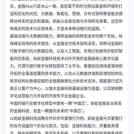
言，金融App只是冰山一角，底层看不到的为移动渠道和环境所打
造和优化的风控、大数据、智能化、营销、分布式架构等是能支撑
移动体系的坚实和基础。蚂蚁从自身实践与市场研究来看，这些所
有相关的技术与应用体系，才是未来移动银行的蓝图。”
基础设施与大数据的能力，堪称金融机构转型进步的两个车轮。纵
观峰会现场的技术报告，从金融支付技术架构演变，到移动金融时
代数字银行的大数据应用，以及人工智能、生物识别保驾护航的智
能风控系统，蚂蚁金服科技技术对外开放的金融级核心数字化能
力，可谓为银行数字化转型提供了从平台、数据到应用场景落地和
开拓的全渠道部署的技术能力，以及从元数据存储和处理到结构化
和非结构化数据挖掘的全链路数据化分析技术支持，赋能银行成为
真正以客户为中心，以强大金融科技基础设施为底盘，以互联网数
字化运营能力为手段的开放性平台金融企业。
中国的银行在数字化转型中要有一颗“中国芯”，蚂蚁金服自主研发
的金融科技，就是一颗面向未来的“中国芯”。
以蚂蚁金融科技战略合作伙伴华夏银行为例，蚂蚁金服与华夏银行
的合作涵盖四个阶段与层次，包括：连接科技能力、并蓄服务理
念、融合共耕市场、再造生态系统。以华夏银行和蚂蚁金服各自的