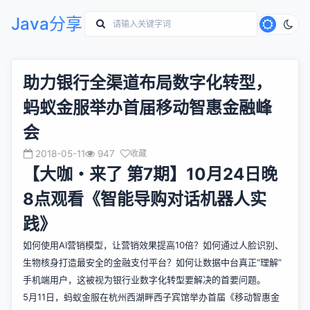
Java分享
助力银行全渠道布局数字化转型，
蚂蚁金服举办首届移动智惠金融峰
会
2018-05-11
947
收藏
【大咖・来了 第7期】10月24日晚
8点观看《智能导购对话机器人实
践》
如何使用AI营销模型，让营销效果提高10倍？如何通过人脸识别、
生物核身打造最安全的金融支付平台？如何让数据中台真正“理解”
手机端用户，这被视为银行业数字化转型要解决的首要问题。
5月11日，蚂蚁金服在杭州西湖畔西子宾馆举办首届《移动智惠金