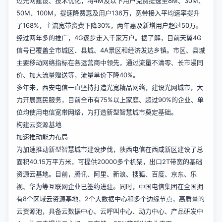
过光网建设、技术优化，将4M及以下用户免费提速至8M、30M、
50M、100M，提速降费惠及用户136万，宽带接入平均速率提升
了168%，主流宽带资费下降30%，两年惠及新增用户超过50万。
经过两年多的推广，4G逐步走入千家万户。据了解，目前天翼4G
信号已覆盖全市城区、县城、4A景区和经济发达乡镇。市区、县城
主要移动网络指标在各运营商中领先，通过流量不清零、长市漫同
价、加大流量赠送等，流量单价下降40%。
多年来，西安电信一直坚持打造光宽精品网络，建设光网城市，大
力开展惠民服务，目前全市有75%以上家庭、超过90%的企业、单
位均使用电信宽带网络，为打造新型智慧城市奠定基础。
构建云资源基地
加速推动能力布局
为加速推动新型智慧城市建设步伐，陕西电信在西咸新区建设了总
面积40.15万平方米，可提供20000多个机架，出口2T带宽的基础
资源云基地。目前，腾讯、阿里、新浪、搜狐、百度、京东、乐
视、华为等互联网企业已签约进驻。同时，中国电信集团在全国拥
有8个区域云资源基地，2个大数据中心和多个边缘节点，高质量的
云资源池，具备云数据中心、云呼叫中心、动力中心、产品研发中