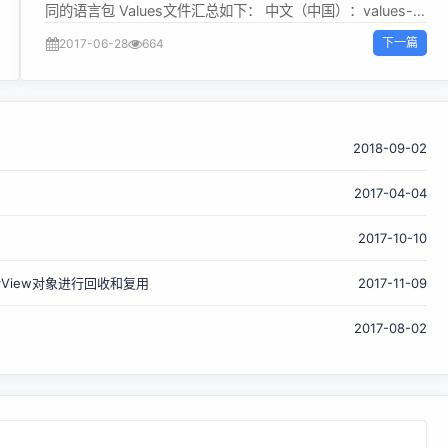
同的语言包 Values文件汇总如下： 中文（中国）：values-
zh-rCN 中文（台湾）：values-zh-rTW 中文（香港）：
下一篇
2017-06-28
664
values-zh-rHK 英语（美国）：values-en-rUS 英语（英
国）：values-en-rGB 英文（澳大利亚）：values-en-rAU
英文（加拿大）：values-en-rCA 英文（爱尔兰）：values-
en-rIE 英文（印度）：values-en-rIN 英文（新西兰）：
values-en-rNZ 英文（新加坡）：values-en-rSG 英文（南
2018-09-02
非）：values-en-rZA 阿拉伯文（埃及）：values-ar-rEG 阿
2017-04-04
拉伯文（以色列）：values-ar-rIL 保加利亚文: values-bg-
rBG 加泰罗尼亚文：values-ca-rES 捷克文：values-cs-rCZ
2017-10-10
丹麦文：values-da-rDK 德文（奥地利）：values-de-rAT
德文（瑞士）：values-de-rCH 德文（德国）：values-de-
方法)对View对象进行回收和复用
2017-11-09
rDE 德文...
2017-08-02