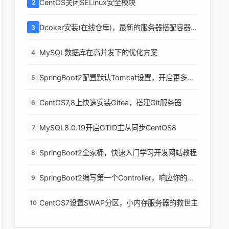
CentOS关闭SELinux安全模块
2
Dcoker安装(在线仓库)，最新的服务器搭配容器使
3
用
MySQL数据库在高并发下的优化方案
4
SpringBoot2配置默认Tomcat设置，开启更多高
5
级功能
CentOS7,8上快速安装Gitea，搭建Git服务器
6
MySQL8.0.19开启GTID主从同步CentOS8
7
SpringBoot2全家桶，快速入门学习开发网站教程
8
SpringBoot2编写第一个Controller，响应你的
9
http请求并返回结果
CentOS7设置SWAP分区，小内存服务器的救世主
10