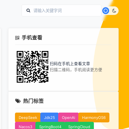
手机查看
扫码在手机上查看文章
扫描二维码，手机阅读更方便
热门标签
DeepSeek
Jdk25
OpenAi
HarmonyOS6
Nacos3
SpringBoot4
SpringCloud