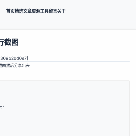
首页
精选
文章
资源
工具
留言
关于
进行截图
71309b2bd0e7]
截图然后分享出去