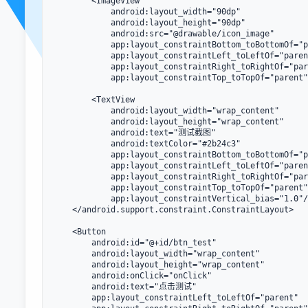
        <ImageView

            android:layout_width="90dp"

            android:layout_height="90dp"

            android:src="@drawable/icon_image"

            app:layout_constraintBottom_toBottomOf="parent"

            app:layout_constraintLeft_toLeftOf="parent"

            app:layout_constraintRight_toRightOf="parent"

            app:layout_constraintTop_toTopOf="parent"/>

        <TextView

            android:layout_width="wrap_content"

            android:layout_height="wrap_content"

            android:text="测试截图"

            android:textColor="#2b24c3"

            app:layout_constraintBottom_toBottomOf="parent"

            app:layout_constraintLeft_toLeftOf="parent"

            app:layout_constraintRight_toRightOf="parent"

            app:layout_constraintTop_toTopOf="parent"

            app:layout_constraintVertical_bias="1.0"/>

    </android.support.constraint.ConstraintLayout>

    <Button

        android:id="@+id/btn_test"

        android:layout_width="wrap_content"

        android:layout_height="wrap_content"

        android:onClick="onClick"

        android:text="点击测试"

        app:layout_constraintLeft_toLeftOf="parent"
