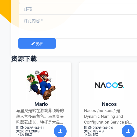
发表
资源下载
Mario
Nacos
马里奥是站在游戏界顶峰的
Nacos /nɑ:kəʊs/ 是
超人气多面角色。马里奥靠
Dynamic Naming and
吃蘑菇成长，特征是大鼻
Configuration Service 的首
时间: 2026-04-11
时间: 2026-04-24
子、头戴帽子、身穿背带
字母简称，一个易于构建 AI
大小: 211.28KB
大小: 189MB
裤，还留着胡子。与他的双
Agent 应用的动态服务发
下载: 56次
下载: 6次