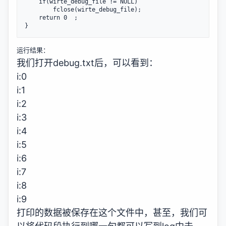
	if(wirte_debug_file != NULL)

		fclose(wirte_debug_file);

	return 0  ;

}
运行结果：
我们打开debug.txt后，可以看到：
i:0
i:1
i:2
i:3
i:4
i:5
i:6
i:7
i:8
i:9
打印的数据被保存在这个文件中，甚至，我们可