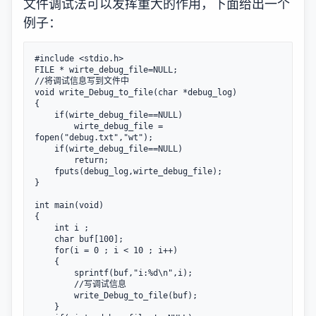
文件调试法可以发挥重大的作用，下面给出一个
例子：
#include <stdio.h>

FILE * wirte_debug_file=NULL;

//将调试信息写到文件中 

void write_Debug_to_file(char *debug_log)

{

	if(wirte_debug_file==NULL)

		wirte_debug_file = 
fopen("debug.txt","wt");

	if(wirte_debug_file==NULL)

		return;

	fputs(debug_log,wirte_debug_file);

}

int main(void)

{

	int i ;

	char buf[100];

	for(i = 0 ; i < 10 ; i++)

	{

		sprintf(buf,"i:%d\n",i);

		//写调试信息 

		write_Debug_to_file(buf);

	}
