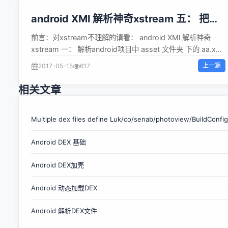
android XMl 解析神奇xstream 五： 把复
杂对象转换成 xml ,并写入SD卡中的xml文
前言：对xstream不理解的请看： android XMl 解析神奇
件
xstream 一： 解析android项目中 asset 文件夹 下的 aa.xml
文件 android XMl 解析神奇xstream 二： 把对象转换成xml
上一篇
2017-05-15
617
android XMl 解析神奇xstream 三： 把复杂对象转换成 xml
android XMl 解析神奇xstream 四： 将复杂的xml文件解析为
相关文章
对象 1、建立JavaBeen package com.android10; public
class Person { String pName ; String pAge ; public String
getpName() { return pName; } public void
Multiple dex files define Luk/co/senab/photoview/BuildConfig
setpName(String pName) { this.pName = pName; }
Android DEX 基础
public String getpAge() { return pAge; } public void
setpAge(String pAge) { this.pAge = pAge; } } package
Android DEX加壳
co...
Android 动态加载DEX
Android 解析DEX文件