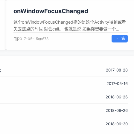
onWindowFocusChanged
这个onWindowFocusChanged指的是这个Activity得到或者
失去焦点的时候 就会call。 也就是说 如果你想要做一个
Activity一加载完毕，就触发什么的话 完全可以用这个！！！
下一篇
2017-05-15
678
package com.app.android05; import
android.app.Activity; import android.os.Bundle; public
class MainActivity extends Activity { @Override
protected void onCreate(Bundle savedInstanceState) {
;
super.onCreate(savedInstanceState); setContentView(
2017-08-28
R.layout.activity_main ) ; } @Override public void
2017-05-16
onWindowFocusChanged(boolean hasFocus) { //TODO
Auto-generated method stub
2018-06-26
super.onWindowFocusChanged(hasF...
2018-06-26
2018-06-30